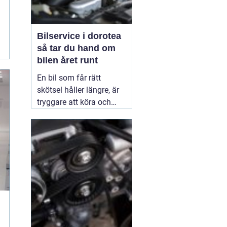
Bilservice i dorotea
så tar du hand om
bilen året runt
En bil som får rätt
skötsel håller längre, är
tryggare att köra och
behåller mer av sitt
värde. I norra Sverige,
med kalla vintrar, vägsalt
och långa avstånd, blir
bra service extra viktig.
Många som
02 juli 2026