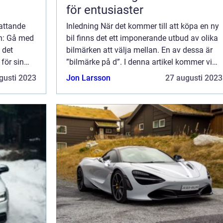
för entusiaster
attande
Inledning När det kommer till att köpa en ny
on: Gå med
bil finns det ett imponerande utbud av olika
 det
bilmärken att välja mellan. En av dessa är
för sin
”bilmärke på d”. I denna artikel kommer vi
 utmärkt
att ge dig en översikt över detta bilmärke,
gusti 2023
Jon Larsson
27 augusti 2023
.
presentera dess ol...