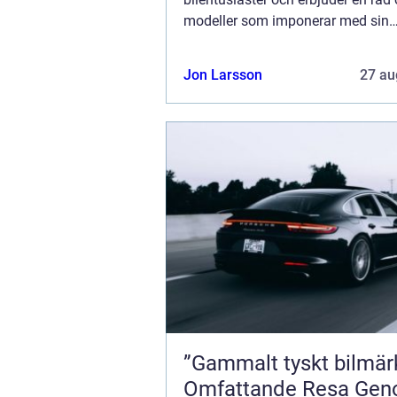
modeller som imponerar med sin
kombination av elegans, prestand
pålitlighet. För att ge en grundlig 
Jon Larsson
27 au
över bilmär...
”Gammalt tyskt bilmärke
Omfattande Resa Ge