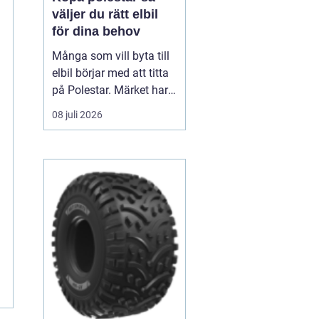
väljer du rätt elbil
för dina behov
Många som vill byta till
elbil börjar med att titta
på Polestar. Märket har
blivit en symbol för
08 juli 2026
modern, elektrisk körning
där design, teknik och
hållbarhet går hand i
hand. Men hur vet du om
en Polestar passar dig,
och vilken modell som är
rätt val?...