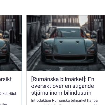
rsikt
[Rumänska bilmärket]: En
översikt över en stigande
stjärna inom bilindustrin
ärket Häst
Introduktion Rumänska bilmärket har på
olika