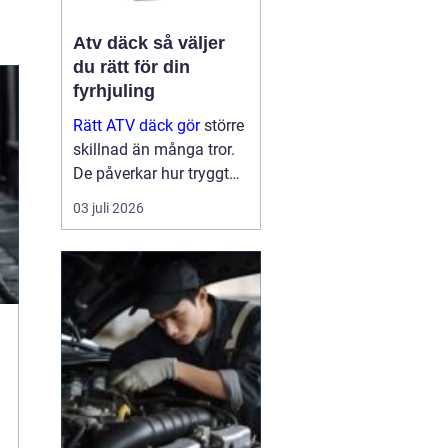
Atv däck så väljer
du rätt för din
fyrhjuling
Rätt ATV däck gör
större
skillnad än många tror.
De påverkar hur tryggt
fyrhjulingen beter sig på
03 juli 2026
väg, hur effektivt den tar
sig fram i skog och lera
och hur marken under
hjulen mår efteråt. Med
ge...