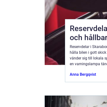
Reservdela
och hållbar
ågra bultar.
Reservdelar i Skarabo
äck märkas
hålla bilen i gott ski
ör vägarna
vänder sig till lokala 
en varningslampa tänds
ugusti 2026
Anna Bergqvist