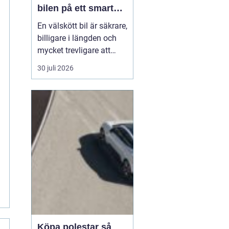
bilen på ett smart
sätt
En välskött bil är säkrare,
billigare i längden och
mycket trevligare att
köra. Trots det väntar
30 juli 2026
många bilägare i Örebro
för länge med service
och reparationer. I den
här artikeln får du en
enkel genomgång av
hu...
Köpa polestar så