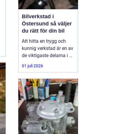
Bilverkstad i
Östersund så väljer
du rätt för din bil
Att hitta en trygg och
kunnig verkstad är en av
de viktigaste delarna i ett
problemfritt bilägande.
01 juli 2026
För många bilägare i
Jämtland är bilen mer
än ett transportmedel
den är en förutsättning
för jobb, fritid och
vardagsliv. Därför spelar
valet av