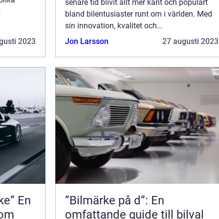
senare tid blivit allt mer känt och populärt
bland bilentusiaster runt om i världen. Med
a och
sin innovation, kvalitet och
översikt
konkurrenskraftiga prissättning har de
gusti 2023
Jon Larsson
27 augusti 2023
lyckats ta sig in på marknaden och erbjuda
ett brett u...
” En
”Bilmärke på d”: En
nom
omfattande guide till bilval