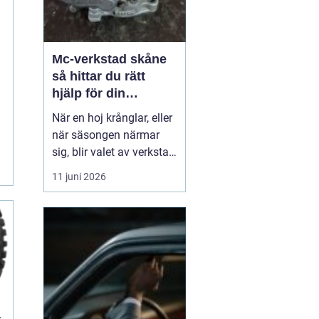
Mc-verkstad skåne
så hittar du rätt
hjälp för din
motorcykel
När en hoj krånglar, eller
när säsongen närmar
sig, blir valet av verkstad
snabbt avgörande. En
11 juni 2026
MC-verkstad Skåne
behöver inte bara ligga
bra till geografiskt. Den
ska också ha kunskap,
rätt utrustning ...