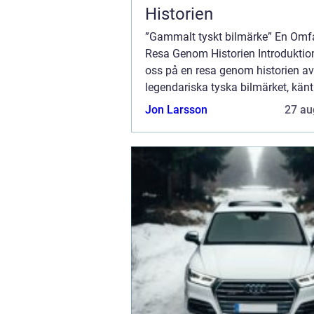
Historien
”Gammalt tyskt bilmärke” En Omf
Resa Genom Historien Introdukti
oss på en resa genom historien av
legendariska tyska bilmärket, känt 
långa tradition av innovation och
Jon Larsson
27 au
ingenjörskonst. I denna artikel ko..