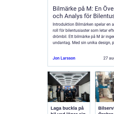
Bilmärke på M: En Öve
och Analys för Bilentu
Introduktion Bilmärken spelar en
roll för bilentusiaster som letar eft
drömbil. Ett bilmärke på M är inge
undantag. Med sin unika design, 
och historia har dessa bilar lycka
fantasin hos många. I denna artik
Jon Larsson
27 au
kommer...
Laga buckla på
Bilserv