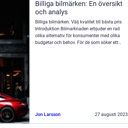
Billiga bilmärken: En översikt
och analys
Billiga bilmärken: Välj kvalitet till bästa pris
Introduktion Bilmarknaden erbjuder en rad
olika alternativ för konsumenter med olika
budgetar och behov. För de som söker ett
prisvärt fordon finns det flera billiga
bilmärken att utforska. I denna art...
Jon Larsson
27 augusti 2023