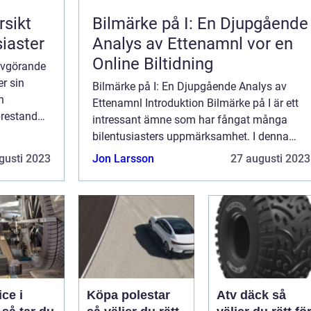
rsikt
Bilmärke på I: En Djupgående
siaster
Analys av Ettenamnl vor en
Online Biltidning
 avgörande
er sin
Bilmärke på I: En Djupgående Analys av
n
Ettenamnl Introduktion Bilmärke på I är ett
prestanda
intressant ämne som har fångat många
ts fånga
bilentusiasters uppmärksamhet. I denna
el
artikel kommer vi att ge en noggrann
gusti 2023
Jon Larsson
27 augusti 2023
översikt över bilmärket på I samt presentera
olika typ...
ice i
Köpa polestar
Atv däck så