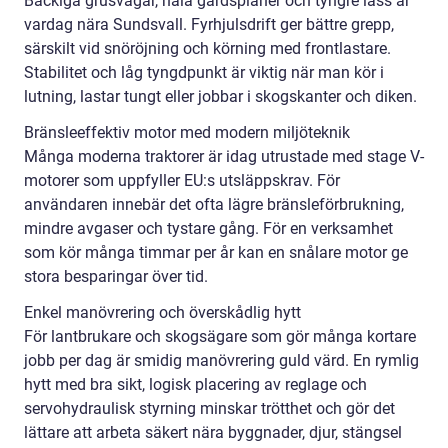
Backiga grusvägar, hala gårdsplaner och tyngre lass är
vardag nära Sundsvall. Fyrhjulsdrift ger bättre grepp,
särskilt vid snöröjning och körning med frontlastare.
Stabilitet och låg tyngdpunkt är viktig när man kör i
lutning, lastar tungt eller jobbar i skogskanter och diken.
Bränsleeffektiv motor med modern miljöteknik
Många moderna traktorer är idag utrustade med stage V-
motorer som uppfyller EU:s utsläppskrav. För
användaren innebär det ofta lägre bränsleförbrukning,
mindre avgaser och tystare gång. För en verksamhet
som kör många timmar per år kan en snålare motor ge
stora besparingar över tid.
Enkel manövrering och överskådlig hytt
För lantbrukare och skogsägare som gör många kortare
jobb per dag är smidig manövrering guld värd. En rymlig
hytt med bra sikt, logisk placering av reglage och
servohydraulisk styrning minskar trötthet och gör det
lättare att arbeta säkert nära byggnader, djur, stängsel