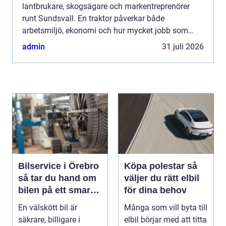
lantbrukare, skogsägare och markentreprenörer
runt Sundsvall. En traktor påverkar både
arbetsmiljö, ekonomi och hur mycket jobb som
faktiskt blir gjort under året. Klimatet i Norrland
admin
31 juli 2026
ställer des...
Bilservice i Örebro
Köpa polestar så
så tar du hand om
väljer du rätt elbil
bilen på ett smart
för dina behov
sätt
En välskött bil är
Många som vill byta till
säkrare, billigare i
elbil börjar med att titta