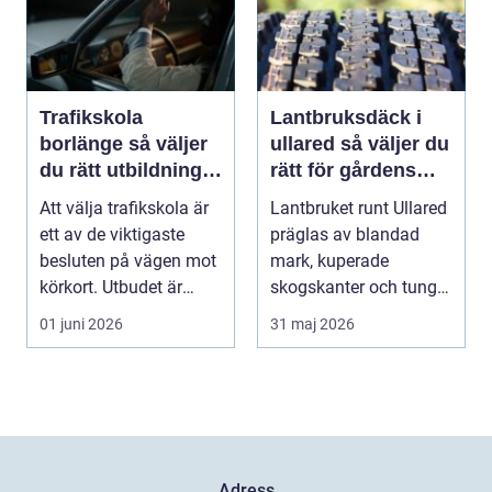
Trafikskola
Lantbruksdäck i
borlänge så väljer
ullared så väljer du
du rätt utbildning
rätt för gårdens
mot körkort
behov
Att välja trafikskola är
Lantbruket runt Ullared
ett av de viktigaste
präglas av blandad
besluten på vägen mot
mark, kuperade
körkort. Utbudet är
skogskanter och tunga
stort, prise...
arbetsmoment.
01 juni 2026
31 maj 2026
Däckva...
Adress