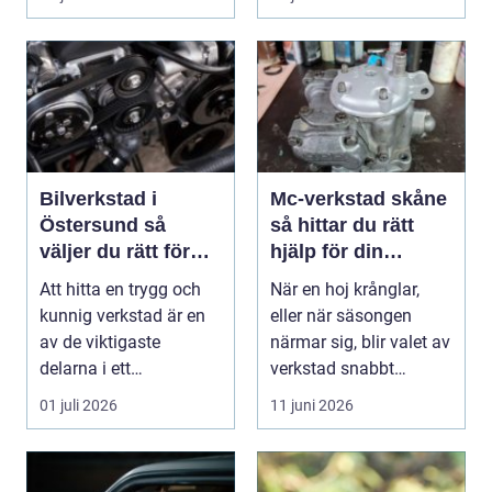
på vä...
Bilverkstad i
Mc-verkstad skåne
Östersund så
så hittar du rätt
väljer du rätt för
hjälp för din
din bil
motorcykel
Att hitta en trygg och
När en hoj krånglar,
kunnig verkstad är en
eller när säsongen
av de viktigaste
närmar sig, blir valet av
delarna i ett
verkstad snabbt
problemfritt bilägande.
avgörande. En MC-v...
01 juli 2026
11 juni 2026
...