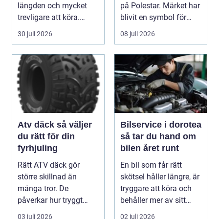
längden och mycket
på Polestar. Märket har
trevligare att köra.
blivit en symbol för
Trots det väntar mån...
mod...
30 juli 2026
08 juli 2026
Atv däck så väljer
Bilservice i dorotea
du rätt för din
så tar du hand om
fyrhjuling
bilen året runt
Rätt ATV däck gör
En bil som får rätt
större skillnad än
skötsel håller längre, är
många tror. De
tryggare att köra och
påverkar hur tryggt
behåller mer av sitt
fyrhjulingen beter sig
värde. I no...
03 juli 2026
02 juli 2026