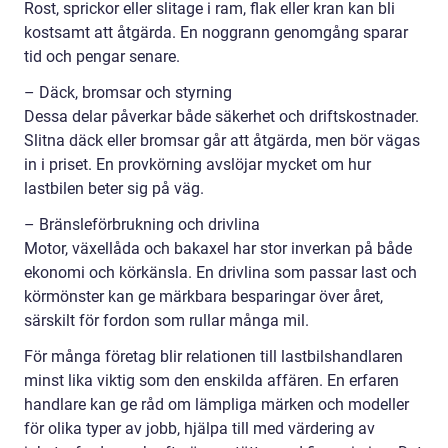
Rost, sprickor eller slitage i ram, flak eller kran kan bli
kostsamt att åtgärda. En noggrann genomgång sparar
tid och pengar senare.
– Däck, bromsar och styrning
Dessa delar påverkar både säkerhet och driftskostnader.
Slitna däck eller bromsar går att åtgärda, men bör vägas
in i priset. En provkörning avslöjar mycket om hur
lastbilen beter sig på väg.
– Bränsleförbrukning och drivlina
Motor, växellåda och bakaxel har stor inverkan på både
ekonomi och körkänsla. En drivlina som passar last och
körmönster kan ge märkbara besparingar över året,
särskilt för fordon som rullar många mil.
För många företag blir relationen till lastbilshandlaren
minst lika viktig som den enskilda affären. En erfaren
handlare kan ge råd om lämpliga märken och modeller
för olika typer av jobb, hjälpa till med värdering av