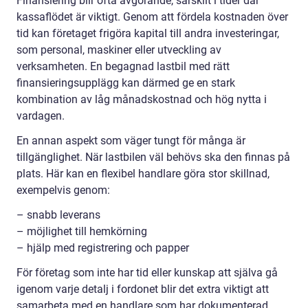
Finansiering blir ofta avgörande, särskilt i tider där
kassaflödet är viktigt. Genom att fördela kostnaden över
tid kan företaget frigöra kapital till andra investeringar,
som personal, maskiner eller utveckling av
verksamheten. En begagnad lastbil med rätt
finansieringsupplägg kan därmed ge en stark
kombination av låg månadskostnad och hög nytta i
vardagen.
En annan aspekt som väger tungt för många är
tillgänglighet. När lastbilen väl behövs ska den finnas på
plats. Här kan en flexibel handlare göra stor skillnad,
exempelvis genom:
– snabb leverans
– möjlighet till hemkörning
– hjälp med registrering och papper
För företag som inte har tid eller kunskap att själva gå
igenom varje detalj i fordonet blir det extra viktigt att
samarbeta med en handlare som har dokumenterad