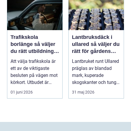
Trafikskola
Lantbruksdäck i
borlänge så väljer
ullared så väljer du
du rätt utbildning
rätt för gårdens
mot körkort
behov
Att välja trafikskola är
Lantbruket runt Ullared
ett av de viktigaste
präglas av blandad
besluten på vägen mot
mark, kuperade
körkort. Utbudet är
skogskanter och tunga
stort, prise...
arbetsmoment.
01 juni 2026
31 maj 2026
Däckva...