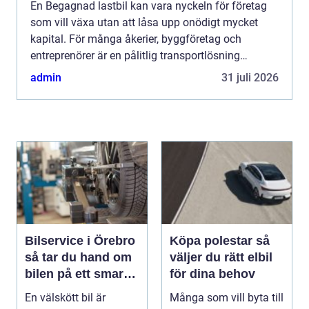
En Begagnad lastbil kan vara nyckeln för företag
som vill växa utan att låsa upp onödigt mycket
kapital. För många åkerier, byggföretag och
entreprenörer är en pålitlig transportlösning
avgörande för att vardagen ska fungera. Genom
admin
31 juli 2026
att välja rätt beg...
Bilservice i Örebro
Köpa polestar så
så tar du hand om
väljer du rätt elbil
bilen på ett smart
för dina behov
sätt
En välskött bil är
Många som vill byta till