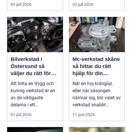
fyrhjulingen beter sig
värde. I no...
03 juli 2026
02 juli 2026
på vä...
Bilverkstad i
Mc-verkstad skåne
Östersund så
så hittar du rätt
väljer du rätt för
hjälp för din
din bil
motorcykel
Att hitta en trygg och
När en hoj krånglar,
kunnig verkstad är en
eller när säsongen
av de viktigaste
närmar sig, blir valet av
delarna i ett
verkstad snabbt
problemfritt bilägande.
avgörande. En MC-v...
01 juli 2026
11 juni 2026
...