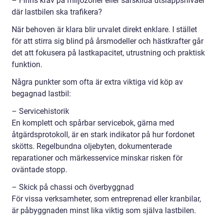
– Finns krav på miljözoner eller särskilda utsläppsnivåer
där lastbilen ska trafikera?
När behoven är klara blir urvalet direkt enklare. I stället
för att stirra sig blind på årsmodeller och hästkrafter går
det att fokusera på lastkapacitet, utrustning och praktisk
funktion.
Några punkter som ofta är extra viktiga vid köp av
begagnad lastbil:
– Servicehistorik
En komplett och spårbar servicebok, gärna med
åtgärdsprotokoll, är en stark indikator på hur fordonet
skötts. Regelbundna oljebyten, dokumenterade
reparationer och märkesservice minskar risken för
oväntade stopp.
– Skick på chassi och överbyggnad
För vissa verksamheter, som entreprenad eller kranbilar,
är påbyggnaden minst lika viktig som själva lastbilen.