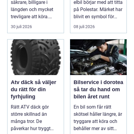
säkrare, billigare i
elbil börjar med att titta
längden och mycket
på Polestar. Märket har
trevligare att köra.
blivit en symbol för
Trots det väntar mån...
mod...
30 juli 2026
08 juli 2026
Atv däck så väljer
Bilservice i dorotea
du rätt för din
så tar du hand om
fyrhjuling
bilen året runt
Rätt ATV däck gör
En bil som får rätt
större skillnad än
skötsel håller längre, är
många tror. De
tryggare att köra och
påverkar hur tryggt
behåller mer av sitt