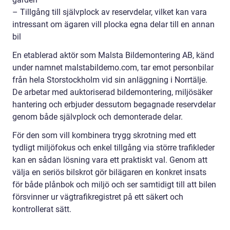
– Tillgång till självplock av reservdelar, vilket kan vara
intressant om ägaren vill plocka egna delar till en annan
bil
En etablerad aktör som Malsta Bildemontering AB, känd
under namnet malstabildemo.com, tar emot personbilar
från hela Storstockholm vid sin anläggning i Norrtälje.
De arbetar med auktoriserad bildemontering, miljösäker
hantering och erbjuder dessutom begagnade reservdelar
genom både självplock och demonterade delar.
För den som vill kombinera trygg skrotning med ett
tydligt miljöfokus och enkel tillgång via större trafikleder
kan en sådan lösning vara ett praktiskt val. Genom att
välja en seriös bilskrot gör bilägaren en konkret insats
för både plånbok och miljö och ser samtidigt till att bilen
försvinner ur vägtrafikregistret på ett säkert och
kontrollerat sätt.