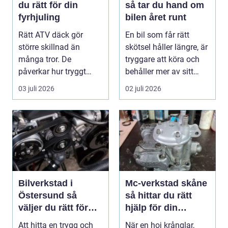
du rätt för din
så tar du hand om
fyrhjuling
bilen året runt
Rätt ATV däck gör
En bil som får rätt
större skillnad än
skötsel håller längre, är
många tror. De
tryggare att köra och
påverkar hur tryggt
behåller mer av sitt
fyrhjulingen beter sig
värde. I no...
03 juli 2026
02 juli 2026
på vä...
Bilverkstad i
Mc-verkstad skåne
Östersund så
så hittar du rätt
väljer du rätt för
hjälp för din
din bil
motorcykel
Att hitta en trygg och
När en hoj krånglar,