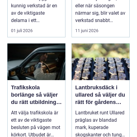
kunnig verkstad är en
eller när säsongen
av de viktigaste
närmar sig, blir valet av
delarna i ett
verkstad snabbt
problemfritt bilägande.
avgörande. En MC-v...
01 juli 2026
11 juni 2026
...
Trafikskola
Lantbruksdäck i
borlänge så väljer
ullared så väljer du
du rätt utbildning
rätt för gårdens
mot körkort
behov
Att välja trafikskola är
Lantbruket runt Ullared
ett av de viktigaste
präglas av blandad
besluten på vägen mot
mark, kuperade
körkort. Utbudet är
skogskanter och tunga