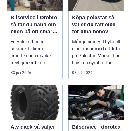
Bilservice i Örebro
Köpa polestar så
så tar du hand om
väljer du rätt elbil
bilen på ett smart
för dina behov
sätt
En välskött bil är
Många som vill byta till
säkrare, billigare i
elbil börjar med att titta
längden och mycket
på Polestar. Märket har
trevligare att köra.
blivit en symbol för
Trots det väntar mån...
mod...
30 juli 2026
08 juli 2026
Atv däck så väljer
Bilservice i dorotea