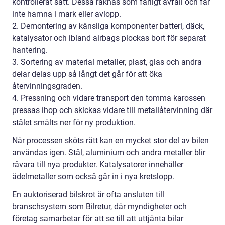
kontrollerat sätt. Dessa räknas som farligt avfall och får
inte hamna i mark eller avlopp.
2. Demontering av känsliga komponenter batteri, däck,
katalysator och ibland airbags plockas bort för separat
hantering.
3. Sortering av material metaller, plast, glas och andra
delar delas upp så långt det går för att öka
återvinningsgraden.
4. Pressning och vidare transport den tomma karossen
pressas ihop och skickas vidare till metallåtervinning där
stålet smälts ner för ny produktion.
När processen sköts rätt kan en mycket stor del av bilen
användas igen. Stål, aluminium och andra metaller blir
råvara till nya produkter. Katalysatorer innehåller
ädelmetaller som också går in i nya kretslopp.
En auktoriserad bilskrot är ofta ansluten till
branschsystem som Bilretur, där myndigheter och
företag samarbetar för att se till att uttjänta bilar