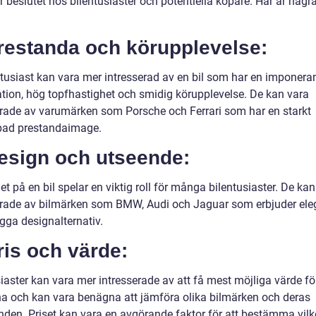
 beslutet hos bilentusiaster och potentiella köpare. Här är någr
Prestanda och körupplevelse:
ntusiast kan vara mer intresserad av en bil som har en imponera
ation, hög topfhastighet och smidig körupplevelse. De kan vara
erade av varumärken som Porsche och Ferrari som har en starkt
pad prestandaimage.
Design och utseende:
t på en bil spelar en viktig roll för många bilentusiaster. De kan
erade av bilmärken som BMW, Audi och Jaguar som erbjuder ele
gga designalternativ.
ris och värde:
iaster kan vara mer intresserade av att få mest möjliga värde fö
a och kan vara benägna att jämföra olika bilmärken och deras
nden. Priset kan vara en avgörande faktor för att bestämma vilk