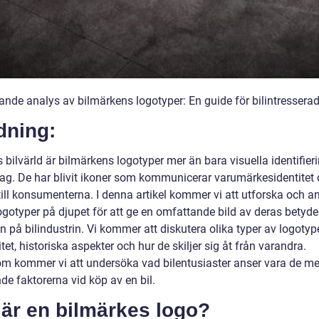
ande analys av bilmärkens logotyper: En guide för bilintressera
dning:
 bilvärld är bilmärkens logotyper mer än bara visuella identifieri
etag. De har blivit ikoner som kommunicerar varumärkesidentitet
till konsumenterna. I denna artikel kommer vi att utforska och a
ogotyper på djupet för att ge en omfattande bild av deras betyde
 på bilindustrin. Vi kommer att diskutera olika typer av logotype
tet, historiska aspekter och hur de skiljer sig åt från varandra.
m kommer vi att undersöka vad bilentusiaster anser vara de me
de faktorerna vid köp av en bil.
 är en bilmärkes logo?