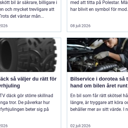
kött bil är säkrare, billigare i
med att titta på Polestar. Mä
n och mycket trevligare att
har blivit en symbol för mod.
Trots det väntar mån...
 2026
08 juli 2026
er du rätt för
Bilservice i dorotea så tar du
yrhjuling
hand om bilen året runt
TV däck gör större skillnad
En bil som får rätt skötsel hå
ga tror. De påverkar hur
längre, är tryggare att köra o
 fyrhjulingen beter sig på
behåller mer av sitt värde. I n
 2026
02 juli 2026