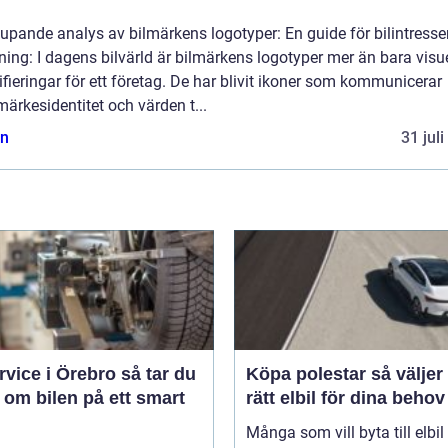
?
upande analys av bilmärkens logotyper: En guide för bilintress
ning: I dagens bilvärld är bilmärkens logotyper mer än bara visu
ifieringar för ett företag. De har blivit ikoner som kommunicerar
ärkesidentitet och värden t...
n
31 jul
ice i Örebro så tar du
Köpa polestar så väljer du
 om bilen på ett smart
rätt elbil för dina behov
Många som vill byta till elbil