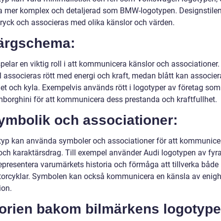
a mer komplex och detaljerad som BMW-logotypen. Designstile
ntryck och associeras med olika känslor och värden.
Färgschema:
pelar en viktig roll i att kommunicera känslor och associationer. 
 associeras rött med energi och kraft, medan blått kan associe
het och kyla. Exempelvis används rött i logotyper av företag som 
borghini för att kommunicera dess prestanda och kraftfullhet.
ymbolik och associationer:
typ kan använda symboler och associationer för att kommunicer
och karaktärsdrag. Till exempel använder Audi logotypen av fyra
representera varumärkets historia och förmåga att tillverka både 
orcyklar. Symbolen kan också kommunicera en känsla av enigh
ion.
torien bakom bilmärkens logotype