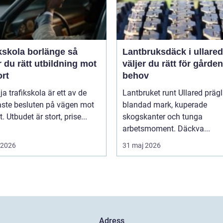
kskola borlänge så
Lantbruksdäck i ullared s
r du rätt utbildning mot
väljer du rätt för gårde
ort
behov
lja trafikskola är ett av de
Lantbruket runt Ullared präg
aste besluten på vägen mot
blandad mark, kuperade
. Utbudet är stort, prise...
skogskanter och tunga
arbetsmoment. Däckva...
i 2026
31 maj 2026
Adress