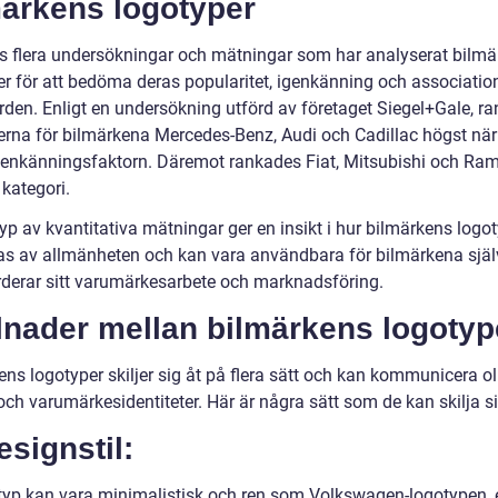
märkens logotyper
ns flera undersökningar och mätningar som har analyserat bilm
er för att bedöma deras popularitet, igenkänning och associati
ärden. Enligt en undersökning utförd av företaget Siegel+Gale, r
erna för bilmärkena Mercedes-Benz, Audi och Cadillac högst när
igenkänningsfaktorn. Däremot rankades Fiat, Mitsubishi och Ram 
ategori.
yp av kvantitativa mätningar ger en insikt i hur bilmärkens logo
as av allmänheten och kan vara användbara för bilmärkena själ
rderar sitt varumärkesarbete och marknadsföring.
lnader mellan bilmärkens logotyp
ns logotyper skiljer sig åt på flera sätt och kan kommunicera ol
ch varumärkesidentiteter. Här är några sätt som de kan skilja si
esignstil:
typ kan vara minimalistisk och ren som Volkswagen-logotypen, e