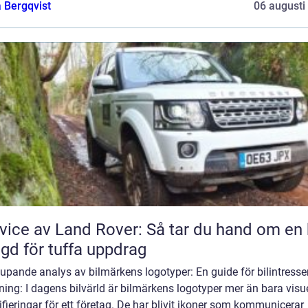
 Bergqvist
06 augusti
vice av Land Rover: Så tar du hand om en 
gd för tuffa uppdrag
upande analys av bilmärkens logotyper: En guide för bilintress
ning: I dagens bilvärld är bilmärkens logotyper mer än bara visu
ifieringar för ett företag. De har blivit ikoner som kommunicerar