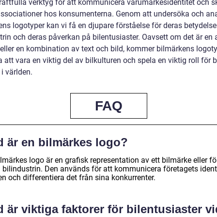
raftfulla verktyg för att kommunicera varumärkesidentitet och 
associationer hos konsumenterna. Genom att undersöka och an
ens logotyper kan vi få en djupare förståelse för deras betydels
trin och deras påverkan på bilentusiaster. Oavsett om det är en 
eller en kombination av text och bild, kommer bilmärkens logot
a att vara en viktig del av bilkulturen och spela en viktig roll för 
i världen.
FAQ
d är en bilmärkes logo?
lmärkes logo är en grafisk representation av ett bilmärke eller f
 bilindustrin. Den används för att kommunicera företagets identi
n och differentiera det från sina konkurrenter.
 är viktiga faktorer för bilentusiaster v