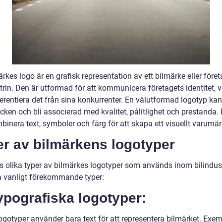
rkes logo är en grafisk representation av ett bilmärke eller före
trin. Den är utformad för att kommunicera företagets identitet, 
erentiera det från sina konkurrenter. En välutformad logotyp kan 
cken och bli associerad med kvalitet, pålitlighet och prestanda.
inera text, symboler och färg för att skapa ett visuellt varumär
er av bilmärkens logotyper
ns olika typer av bilmärkes logotyper som används inom bilindust
a vanligt förekommande typer:
ypografiska logotyper:
ogotyper använder bara text för att representera bilmärket. Exe