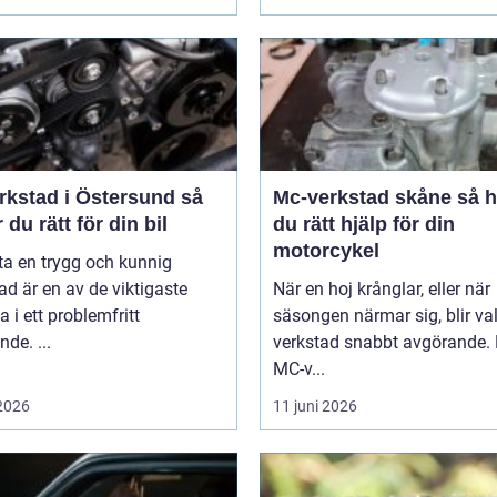
rkstad i Östersund så
Mc-verkstad skåne så hittar
r du rätt för din bil
du rätt hjälp för din
motorcykel
tta en trygg och kunnig
ad är en av de viktigaste
När en hoj krånglar, eller när
a i ett problemfritt
säsongen närmar sig, blir va
nde. ...
verkstad snabbt avgörande.
MC-v...
 2026
11 juni 2026