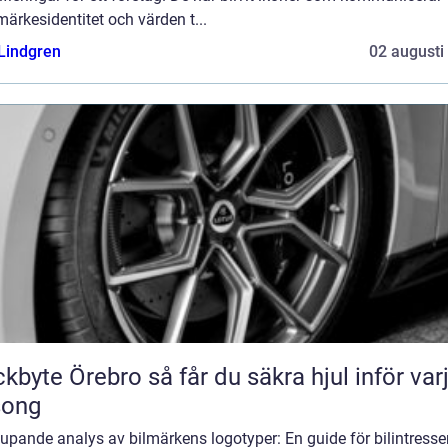
ärkesidentitet och värden t...
 Lindgren
02 augusti
Örebro så får du säkra hjul inför varje
song
upande analys av bilmärkens logotyper: En guide för bilintress