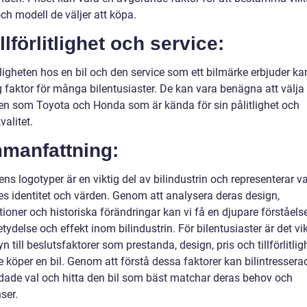
ch modell de väljer att köpa.
illförlitlighet och service:
itligheten hos en bil och den service som ett bilmärke erbjuder ka
g faktor för många bilentusiaster. De kan vara benägna att välja
en som Toyota och Honda som är kända för sin pålitlighet och
valitet.
manfattning:
ns logotyper är en viktig del av bilindustrin och representerar va
es identitet och värden. Genom att analysera deras design,
ioner och historiska förändringar kan vi få en djupare förståelse
tydelse och effekt inom bilindustrin. För bilentusiaster är det vik
n till beslutsfaktorer som prestanda, design, pris och tillförlitlig
 köper en bil. Genom att förstå dessa faktorer kan bilintressera
dade val och hitta den bil som bäst matchar deras behov och
ser.