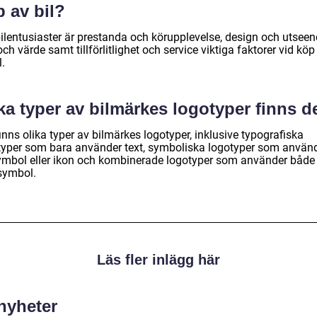
 av bil?
bilentusiaster är prestanda och körupplevelse, design och utseen
och värde samt tillförlitlighet och service viktiga faktorer vid köp
l.
ka typer av bilmärkes logotyper finns d
inns olika typer av bilmärkes logotyper, inklusive typografiska
typer som bara använder text, symboliska logotyper som använ
ymbol eller ikon och kombinerade logotyper som använder både 
symbol.
Läs fler inlägg här
 nyheter