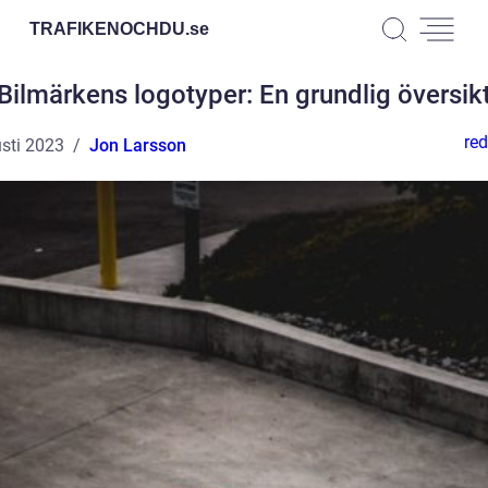
TRAFIKENOCHDU.
se
Bilmärkens logotyper: En grundlig översik
red
sti 2023
Jon Larsson