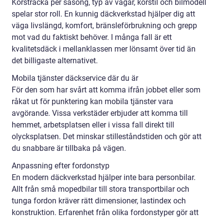
Körsträcka per säsong, typ av vägar, körstil och bilmodell
spelar stor roll. En kunnig däckverkstad hjälper dig att
väga livslängd, komfort, bränsleförbrukning och grepp
mot vad du faktiskt behöver. I många fall är ett
kvalitetsdäck i mellanklassen mer lönsamt över tid än
det billigaste alternativet.
Mobila tjänster däckservice där du är
För den som har svårt att komma ifrån jobbet eller som
råkat ut för punktering kan mobila tjänster vara
avgörande. Vissa verkstäder erbjuder att komma till
hemmet, arbetsplatsen eller i vissa fall direkt till
olycksplatsen. Det minskar stilleståndstiden och gör att
du snabbare är tillbaka på vägen.
Anpassning efter fordonstyp
En modern däckverkstad hjälper inte bara personbilar.
Allt från små mopedbilar till stora transportbilar och
tunga fordon kräver rätt dimensioner, lastindex och
konstruktion. Erfarenhet från olika fordonstyper gör att