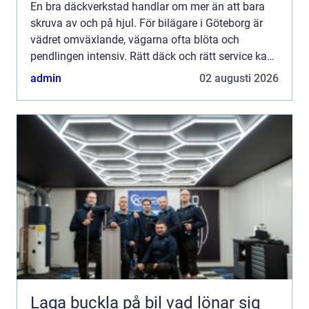
En bra däckverkstad handlar om mer än att bara
skruva av och på hjul. För bilägare i Göteborg är
vädret omväxlande, vägarna ofta blöta och
pendlingen intensiv. Rätt däck och rätt service kan
vara skillnaden mellan en trygg resa och en onödig
admin
02 augusti 2026
risk. De...
Laga buckla på bil vad lönar sig