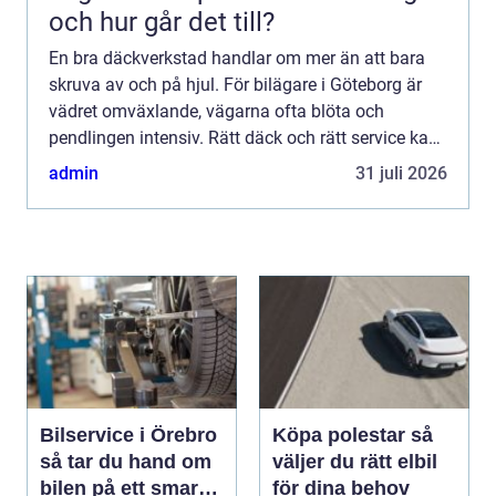
och hur går det till?
En bra däckverkstad handlar om mer än att bara
skruva av och på hjul. För bilägare i Göteborg är
vädret omväxlande, vägarna ofta blöta och
pendlingen intensiv. Rätt däck och rätt service kan
vara skillnaden mellan en trygg resa och en onödig
admin
31 juli 2026
risk. De...
Bilservice i Örebro
Köpa polestar så
så tar du hand om
väljer du rätt elbil
bilen på ett smart
för dina behov