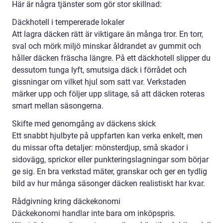
Här är några tjänster som gör stor skillnad:
Däckhotell i tempererade lokaler
Att lagra däcken rätt är viktigare än många tror. En torr,
sval och mörk miljö minskar åldrandet av gummit och
håller däcken fräscha längre. På ett däckhotell slipper du
dessutom tunga lyft, smutsiga däck i förrådet och
gissningar om vilket hjul som satt var. Verkstaden
märker upp och följer upp slitage, så att däcken roteras
smart mellan säsongerna.
Skifte med genomgång av däckens skick
Ett snabbt hjulbyte på uppfarten kan verka enkelt, men
du missar ofta detaljer: mönsterdjup, små skador i
sidovägg, sprickor eller punkteringslagningar som börjar
ge sig. En bra verkstad mäter, granskar och ger en tydlig
bild av hur många säsonger däcken realistiskt har kvar.
Rådgivning kring däckekonomi
Däckekonomi handlar inte bara om inköpspris.