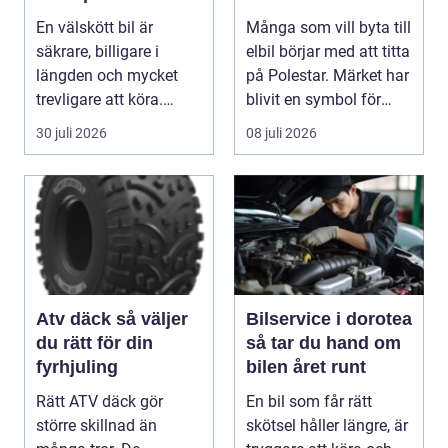
sätt
En välskött bil är
Många som vill byta till
säkrare, billigare i
elbil börjar med att titta
längden och mycket
på Polestar. Märket har
trevligare att köra.
blivit en symbol för
Trots det väntar mån...
mod...
30 juli 2026
08 juli 2026
Atv däck så väljer
Bilservice i dorotea
du rätt för din
så tar du hand om
fyrhjuling
bilen året runt
Rätt ATV däck gör
En bil som får rätt
större skillnad än
skötsel håller längre, är