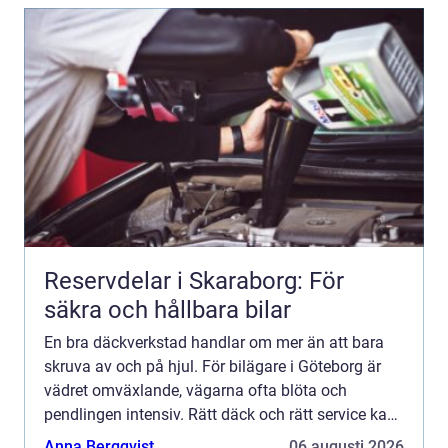
Reservdelar i Skaraborg: För
säkra och hållbara bilar
En bra däckverkstad handlar om mer än att bara
skruva av och på hjul. För bilägare i Göteborg är
vädret omväxlande, vägarna ofta blöta och
pendlingen intensiv. Rätt däck och rätt service kan
vara skillnaden mellan en trygg resa och en onödig
Anna Bergqvist
06 augusti 2026