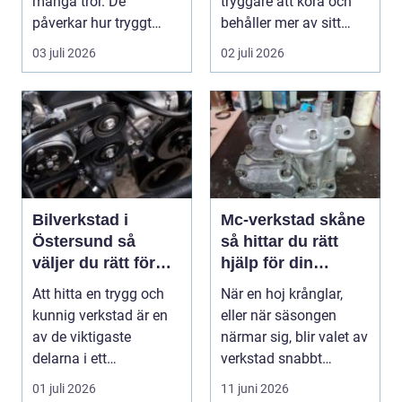
många tror. De
tryggare att köra och
påverkar hur tryggt
behåller mer av sitt
fyrhjulingen beter sig
värde. I no...
03 juli 2026
02 juli 2026
på vä...
Bilverkstad i
Mc-verkstad skåne
Östersund så
så hittar du rätt
väljer du rätt för
hjälp för din
din bil
motorcykel
Att hitta en trygg och
När en hoj krånglar,
kunnig verkstad är en
eller när säsongen
av de viktigaste
närmar sig, blir valet av
delarna i ett
verkstad snabbt
problemfritt bilägande.
avgörande. En MC-v...
01 juli 2026
11 juni 2026
...