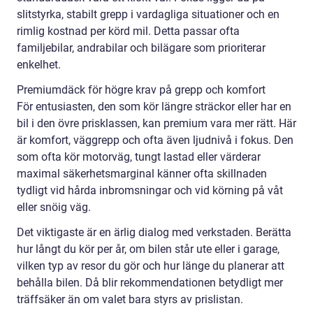
slitstyrka, stabilt grepp i vardagliga situationer och en
rimlig kostnad per körd mil. Detta passar ofta
familjebilar, andrabilar och bilägare som prioriterar
enkelhet.
Premiumdäck för högre krav på grepp och komfort
För entusiasten, den som kör längre sträckor eller har en
bil i den övre prisklassen, kan premium vara mer rätt. Här
är komfort, väggrepp och ofta även ljudnivå i fokus. Den
som ofta kör motorväg, tungt lastad eller värderar
maximal säkerhetsmarginal känner ofta skillnaden
tydligt vid hårda inbromsningar och vid körning på våt
eller snöig väg.
Det viktigaste är en ärlig dialog med verkstaden. Berätta
hur långt du kör per år, om bilen står ute eller i garage,
vilken typ av resor du gör och hur länge du planerar att
behålla bilen. Då blir rekommendationen betydligt mer
träffsäker än om valet bara styrs av prislistan.