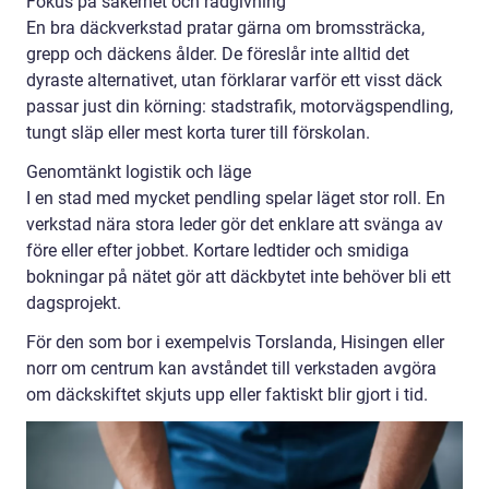
Fokus på säkerhet och rådgivning
En bra däckverkstad pratar gärna om bromssträcka,
grepp och däckens ålder. De föreslår inte alltid det
dyraste alternativet, utan förklarar varför ett visst däck
passar just din körning: stadstrafik, motorvägspendling,
tungt släp eller mest korta turer till förskolan.
Genomtänkt logistik och läge
I en stad med mycket pendling spelar läget stor roll. En
verkstad nära stora leder gör det enklare att svänga av
före eller efter jobbet. Kortare ledtider och smidiga
bokningar på nätet gör att däckbytet inte behöver bli ett
dagsprojekt.
För den som bor i exempelvis Torslanda, Hisingen eller
norr om centrum kan avståndet till verkstaden avgöra
om däckskiftet skjuts upp eller faktiskt blir gjort i tid.