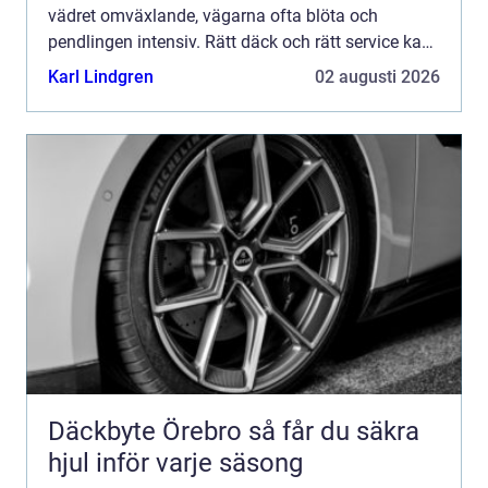
vädret omväxlande, vägarna ofta blöta och
pendlingen intensiv. Rätt däck och rätt service kan
vara skillnaden mellan en trygg resa och en onödig
Karl Lindgren
02 augusti 2026
risk. De...
Däckbyte Örebro så får du säkra
hjul inför varje säsong