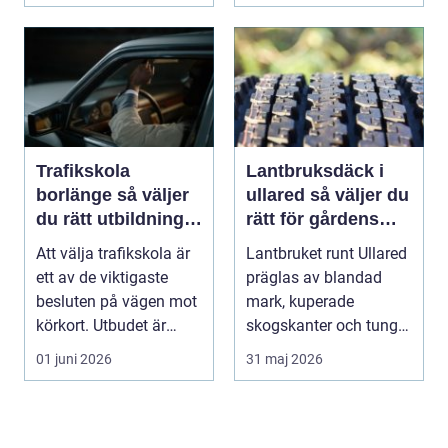
Trafikskola
Lantbruksdäck i
borlänge så väljer
ullared så väljer du
du rätt utbildning
rätt för gårdens
mot körkort
behov
Att välja trafikskola är
Lantbruket runt Ullared
ett av de viktigaste
präglas av blandad
besluten på vägen mot
mark, kuperade
körkort. Utbudet är
skogskanter och tunga
stort, prise...
arbetsmoment.
01 juni 2026
31 maj 2026
Däckva...