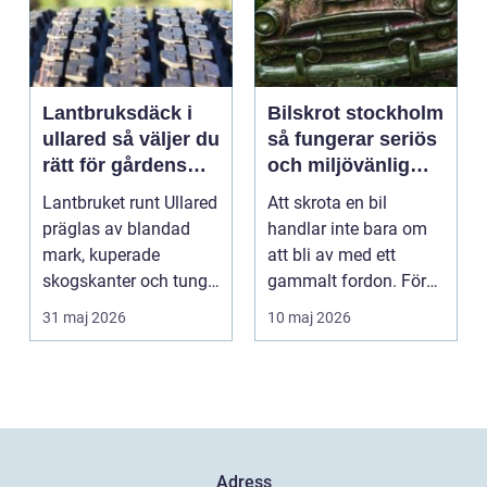
Lantbruksdäck i
Bilskrot stockholm
ullared så väljer du
så fungerar seriös
rätt för gårdens
och miljövänlig
behov
bilskrotning
Lantbruket runt Ullared
Att skrota en bil
präglas av blandad
handlar inte bara om
mark, kuperade
att bli av med ett
skogskanter och tunga
gammalt fordon. För
arbetsmoment.
bilägare i och runt St...
31 maj 2026
10 maj 2026
Däckva...
Adress