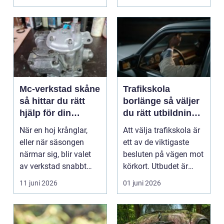
...
Mc-verkstad skåne
Trafikskola
så hittar du rätt
borlänge så väljer
hjälp för din
du rätt utbildning
motorcykel
mot körkort
När en hoj krånglar,
Att välja trafikskola är
eller när säsongen
ett av de viktigaste
närmar sig, blir valet
besluten på vägen mot
av verkstad snabbt
körkort. Utbudet är
avgörande. En MC-v...
stort, prise...
11 juni 2026
01 juni 2026