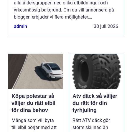
alla åldersgrupper med olika utbildningar och
yrkesmässig bakgrund. Om du vill annonsera på
bloggen erbjuder vi flera möjligheter.
Bannerannonser är endast ett av alternativen.
admin
30 juli 2026
Kontakta redaktionen så...
Köpa polestar så
Atv däck så väljer
väljer du rätt elbil
du rätt för din
för dina behov
fyrhjuling
Många som vill byta
Rätt ATV däck gör
till elbil börjar med att
större skillnad än