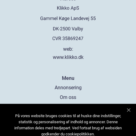
web:
www.klikko.dk
Menu
Annonsering
Om oss
Cookies
På vores website bruges cookies til at huske dine indstillinger,
Kontakta oss
statistik og personalisering af indhold og annoncer. Denne
Sitemap
information deles med tredjepart. Ved fortsat brug af websiden
godkender du cookiepolitikken.