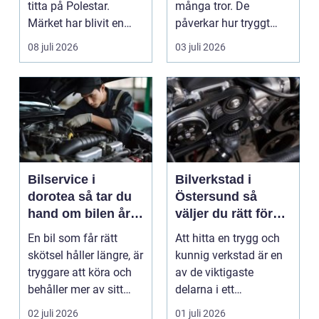
titta på Polestar.
många tror. De
Märket har blivit en
påverkar hur tryggt
symbol för mod...
fyrhjulingen beter sig
08 juli 2026
03 juli 2026
på vä...
Bilservice i
Bilverkstad i
dorotea så tar du
Östersund så
hand om bilen året
väljer du rätt för
runt
din bil
En bil som får rätt
Att hitta en trygg och
skötsel håller längre, är
kunnig verkstad är en
tryggare att köra och
av de viktigaste
behåller mer av sitt
delarna i ett
värde. I no...
problemfritt bilägande.
02 juli 2026
01 juli 2026