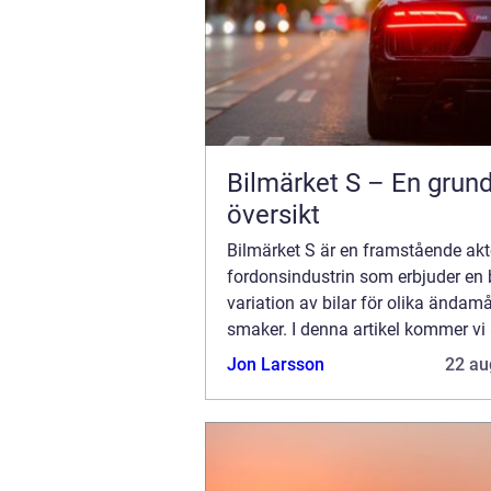
Bilmärket S – En grund
översikt
Bilmärket S är en framstående ak
fordonsindustrin som erbjuder en 
variation av bilar för olika ändam
smaker. I denna artikel kommer vi 
igenom en omfattande presentati
Jon Larsson
22 au
Bilmärket S, diskutera dess populä
skillnad...