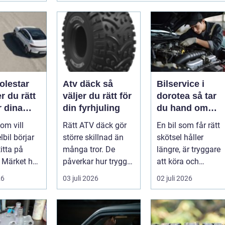
olestar
Atv däck så
Bilservice i
er du rätt
väljer du rätt för
dorotea så tar
r dina
din fyrhjuling
du hand om
bilen året runt
om vill
Rätt ATV däck gör
En bil som får rätt
elbil börjar
större skillnad än
skötsel håller
itta på
många tror. De
längre, är tryggare
. Märket har
påverkar hur tryggt
att köra och
 symbol för
fyrhjulingen beter
behåller mer av sitt
26
03 juli 2026
02 juli 2026
sig på vä...
värde. I no...