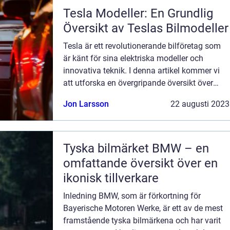
Tesla Modeller: En Grundlig
Översikt av Teslas Bilmodeller
Tesla är ett revolutionerande bilföretag som
är känt för sina elektriska modeller och
innovativa teknik. I denna artikel kommer vi
att utforska en övergripande översikt över
Tesla modeller, presentera de olika typerna av
Jon Larsson
22 augusti 2023
Tesla bilar, diskutera deras ...
Tyska bilmärket BMW – en
omfattande översikt över en
ikonisk tillverkare
Inledning BMW, som är förkortning för
Bayerische Motoren Werke, är ett av de mest
framstående tyska bilmärkena och har varit