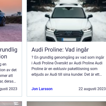
rundlig
Audi Proline: Vad ingår
ion
? En grundlig genomgång av vad som ingår
i Audi Proline Översikt av Audi Proline Audi
g en
Proline är en exklusiv paketlösning som
ion av det
erbjuds av Audi till sina kunder. Det är ett
mmer att
tillvalspaket som kan läggas till på olika
ar, deras
Audi-modeller för att utrusta bilen ...
öra
gusti 2023
Jon Larsson
22 augusti 2023
lmärke...