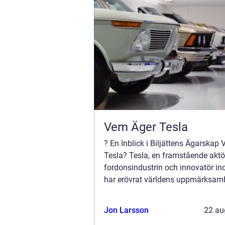
Vem Äger Tesla
? En Inblick i Biljättens Ägarskap
Tesla? Tesla, en framstående akt
fordonsindustrin och innovatör ino
har erövrat världens uppmärksam
vem äger egentligen Tesla? I denna
kommer vi att ge en grundlig översi
Jon Larsson
22 au