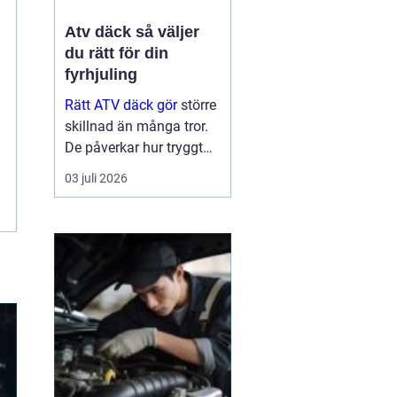
Atv däck så väljer
du rätt för din
fyrhjuling
Rätt ATV däck gör
större
skillnad än många tror.
De påverkar hur tryggt
fyrhjulingen beter sig på
03 juli 2026
väg, hur effektivt den tar
sig fram i skog och lera
och hur marken under
hjulen mår efteråt. Med
ge...