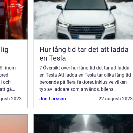
lig
Hur lång tid tar det att ladda
en Tesla
tör inom
? Översikt över hur lång tid det tar att ladda
bred
en Tesla Att ladda en Tesla tar olika lång tid
ål och
beroende på flera faktorer, inklusive vilken
att gå
typ av laddare som används, bilens
on av
batteristorlek och kapacitet, samt
gusti 2023
Jon Larsson
22 augusti 2023
ritet och
laddstyrkan hos laddstationen. Generellt ...