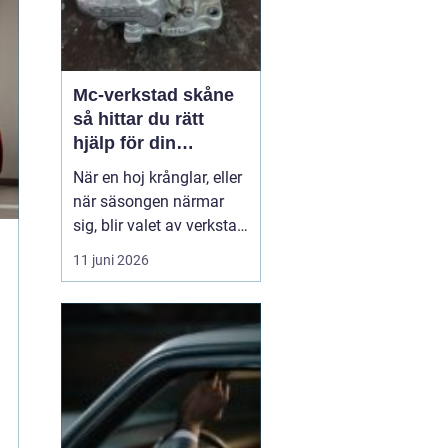
Mc-verkstad skåne
så hittar du rätt
hjälp för din
motorcykel
När en hoj krånglar, eller
när säsongen närmar
sig, blir valet av verkstad
snabbt avgörande. En
11 juni 2026
MC-verkstad Skåne
behöver inte bara ligga
bra till geografiskt. Den
ska också ha kunskap,
rätt utrustning ...