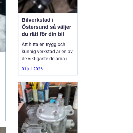
Bilverkstad i
Östersund så väljer
du rätt för din bil
Att hitta en trygg och
kunnig verkstad är en av
de viktigaste delarna i ett
problemfritt bilägande.
01 juli 2026
För många bilägare i
Jämtland är bilen mer
än ett transportmedel
den är en förutsättning
för jobb, fritid och
vardagsliv. Därför spelar
valet av