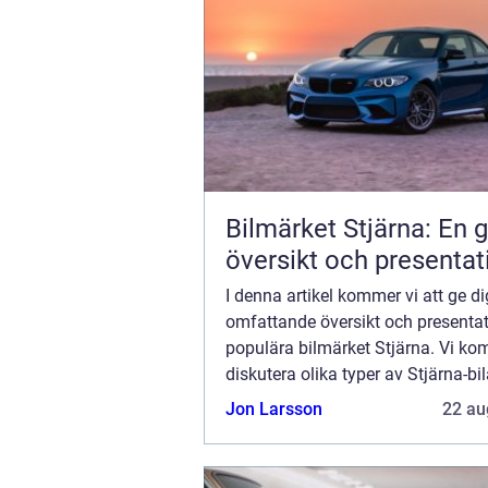
Bilmärket Stjärna: En g
översikt och presentat
I denna artikel kommer vi att ge di
omfattande översikt och presentat
populära bilmärket Stjärna. Vi ko
diskutera olika typer av Stjärna-bil
popularitet och skillnader, samt g
Jon Larsson
22 au
kvantitativa mätningar om detta bi