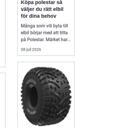
Köpa polestar så
väljer du rätt elbil
för dina behov
Många som vill byta till
elbil börjar med att titta
på Polestar. Märket har
blivit en symbol för
08 juli 2026
modern, elektrisk körning
där design, teknik och
hållbarhet går hand i
hand. Men hur vet du om
en Polestar passar dig,
och vilken modell som är
rätt val?...