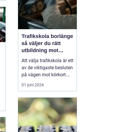
Trafikskola borlänge
så väljer du rätt
utbildning mot
körkort
Att välja trafikskola är ett
av de viktigaste besluten
på vägen mot körkort.
Utbudet är stort, priserna
01 juni 2026
varierar och varje elev
har egna förutsättningar.
I Borlänge finns flera
alternativ, från klassiska
körlektioner till
kompletta intensivkurser
med...