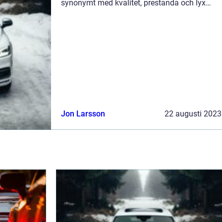
synonymt med kvalitet, prestanda och lyx
under årtionden. Med sitt högkvalitativa
teknik och innovativa design har BMW
lyckat...
Jon Larsson
22 augusti 2023