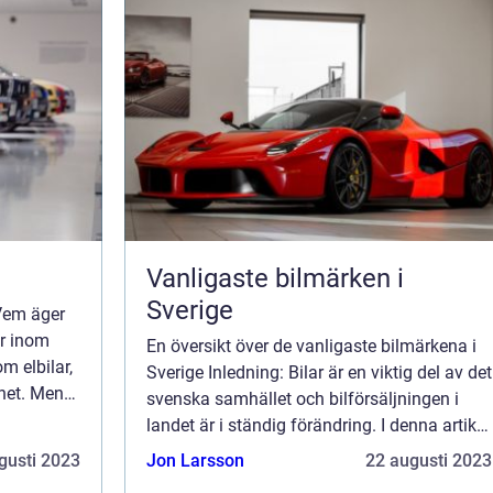
Vanligaste bilmärken i
Sverige
 Vem äger
ör inom
En översikt över de vanligaste bilmärkena i
m elbilar,
Sverige Inledning: Bilar är en viktig del av det
het. Men
svenska samhället och bilförsäljningen i
 artikel
landet är i ständig förändring. I denna artikel
kt ...
kommer vi att titta närmare på de vanligaste
gusti 2023
Jon Larsson
22 augusti 2023
bilmärkena i Sverige, v...