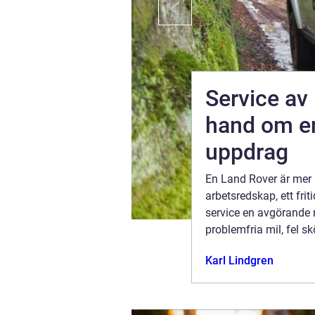
Service av
hand om en
uppdrag
tt
En Land Rover är mer 
. Många blir
arbetsredskap, ett frit
åtverkstad
service en avgörande r
ag finns
problemfria mil, fel skö
..
31 juli 2026
Karl Lindgren