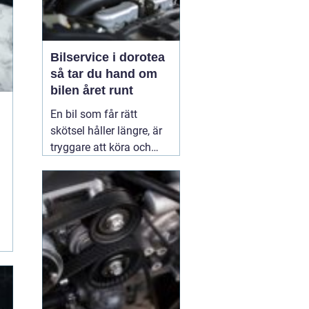
Bilservice i dorotea
så tar du hand om
bilen året runt
En bil som får rätt
skötsel håller längre, är
tryggare att köra och
behåller mer av sitt
värde. I norra Sverige,
med kalla vintrar, vägsalt
och långa avstånd, blir
bra service extra viktig.
Många som
02 juli 2026