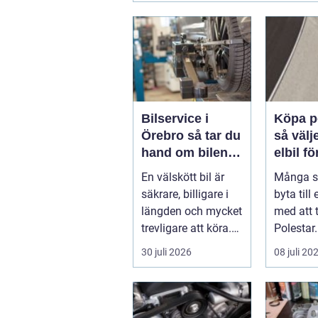
Bilservice i
Köpa p
Örebro så tar du
så välj
hand om bilen
elbil fö
på ett smart sätt
behov
En välskött bil är
Många s
säkrare, billigare i
byta till 
längden och mycket
med att t
trevligare att köra.
Polestar
Trots det väntar
blivit en
30 juli 2026
08 juli 20
mån...
mod...