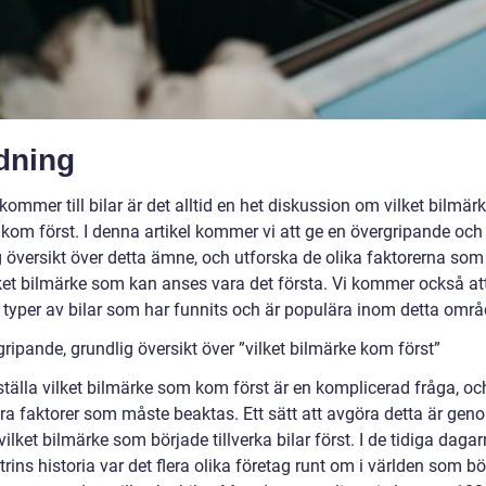
dning
kommer till bilar är det alltid en het diskussion om vilket bilmä
 kom först. I denna artikel kommer vi att ge en övergripande och
g översikt över detta ämne, och utforska de olika faktorerna som
ilket bilmärke som kan anses vara det första. Vi kommer också att
a typer av bilar som har funnits och är populära inom detta områ
ripande, grundlig översikt över ”vilket bilmärke kom först”
ställa vilket bilmärke som kom först är en komplicerad fråga, oc
era faktorer som måste beaktas. Ett sätt att avgöra detta är gen
 vilket bilmärke som började tillverka bilar först. I de tidiga daga
trins historia var det flera olika företag runt om i världen som b