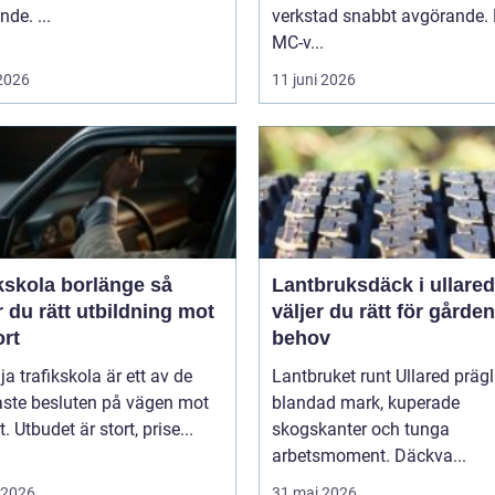
nde. ...
verkstad snabbt avgörande.
MC-v...
 2026
11 juni 2026
kskola borlänge så
Lantbruksdäck i ullared s
r du rätt utbildning mot
väljer du rätt för gårde
ort
behov
lja trafikskola är ett av de
Lantbruket runt Ullared präg
aste besluten på vägen mot
blandad mark, kuperade
. Utbudet är stort, prise...
skogskanter och tunga
arbetsmoment. Däckva...
i 2026
31 maj 2026