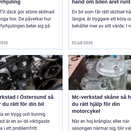
yrhjuling
hand om bilen året runt
TV däck gör större skillnad
En bil som får rätt skötsel hå
ga tror. De påverkar hur
längre, är tryggare att köra o
 fyrhjulingen beter sig på
behåller mer av sitt värde. I n
 2026
02 juli 2026
rkstad i Östersund så
Mc-verkstad skåne så hittar
r du rätt för din bil
du rätt hjälp för din
motorcykel
tta en trygg och kunnig
ad är en av de viktigaste
När en hoj krånglar, eller när
a i ett problemfritt
säsongen närmar sig, blir va