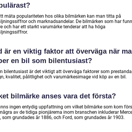
pulärast?
att mäta populariteten hos olika bilmärken kan man titta på
äljningssiffror och marknadsandelar. De bilmärken som har funn
re och har ett starkt varumärke tenderar att ha höga
ljningssiffror.
 är en viktig faktor att överväga när m
er en bil som bilentusiast?
n bilentusiast är det viktigt att överväga faktorer som prestanda
n, kvalitet, pålitlighet och varumärkesimage vid köp av en bil.
ket bilmärke anses vara det första?
finns ingen entydig uppfattning om vilket bilmärke som kom förs
några av de tidiga pionjärerna inom branschen inkluderar Merc
, som grundades år 1886, och Ford, som grundades år 1903.