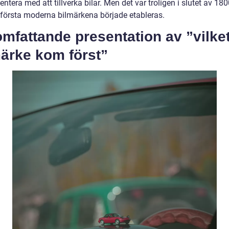
ntera med att tillverka bilar. Men det var troligen i slutet av 180
första moderna bilmärkena började etableras.
mfattande presentation av ”vilke
märke kom först”