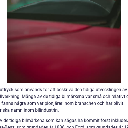
t uttryck som används för att beskriva den tidiga utvecklingen av 
tillverkning. Många av de tidiga bilmärkena var små och relativt
 fanns några som var pionjärer inom branschen och har blivit
riska namn inom bilindustrin.
v de tidiga bilmärkena som kan sägas ha kommit först inkluder
s-Benz, som grundades år 1886, och Ford, som grundades år 1