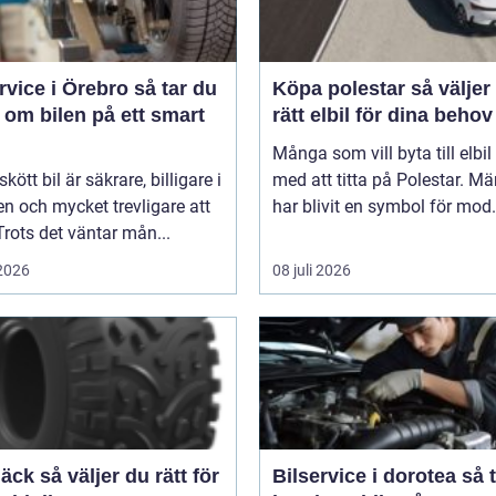
ice i Örebro så tar du
Köpa polestar så väljer du
 om bilen på ett smart
rätt elbil för dina behov
Många som vill byta till elbil
kött bil är säkrare, billigare i
med att titta på Polestar. Mä
n och mycket trevligare att
har blivit en symbol för mod.
Trots det väntar mån...
 2026
08 juli 2026
er du rätt för
Bilservice i dorotea så tar du