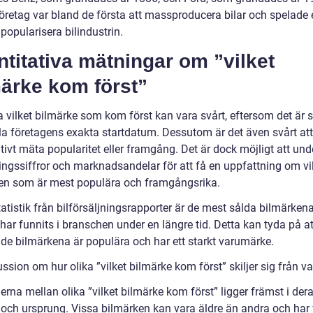
öretag var bland de första att massproducera bilar och spelade 
tt popularisera bilindustrin.
titativa mätningar om ”vilket
märke kom först”
 vilket bilmärke som kom först kan vara svårt, eftersom det är s
lla företagens exakta startdatum. Dessutom är det även svårt att
tivt mäta popularitet eller framgång. Det är dock möjligt att un
ningssiffror och marknadsandelar för att få en uppfattning om vi
en som är mest populära och framgångsrika.
tatistik från bilförsäljningsrapporter är de mest sålda bilmärken
ar funnits i branschen under en längre tid. Detta kan tyda på at
ade bilmärkena är populära och har ett starkt varumärke.
ssion om hur olika ”vilket bilmärke kom först” skiljer sig från v
erna mellan olika ”vilket bilmärke kom först” ligger främst i der
a och ursprung. Vissa bilmärken kan vara äldre än andra och har 