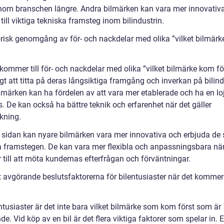
inom branschen längre. Andra bilmärken kan vara mer innovativ
 till viktiga tekniska framsteg inom bilindustrin.
orisk genomgång av för- och nackdelar med olika ”vilket bilmär
kommer till för- och nackdelar med olika ”vilket bilmärke kom fö
igt att titta på deras långsiktiga framgång och inverkan på bilind
ilmärken kan ha fördelen av att vara mer etablerade och ha en lo
. De kan också ha bättre teknik och erfarenhet när det gäller
rkning.
 sidan kan nyare bilmärken vara mer innovativa och erbjuda de
a framstegen. De kan vara mer flexibla och anpassningsbara när
till att möta kundernas efterfrågan och förväntningar.
 avgörande beslutsfaktorerna för bilentusiaster när det kommer t
ntusiaster är det inte bara vilket bilmärke som kom först som är
e. Vid köp av en bil är det flera viktiga faktorer som spelar in. 