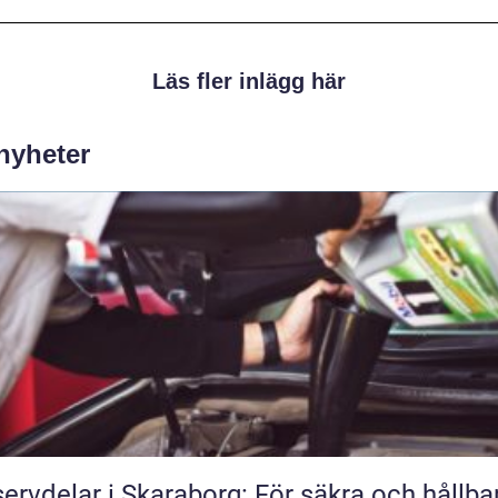
Läs fler inlägg här
 nyheter
ervdelar i Skaraborg: För säkra och hållba