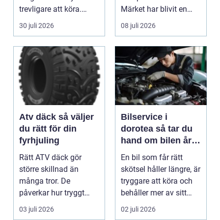
trevligare att köra.
Märket har blivit en
Trots det väntar mån...
symbol för mod...
30 juli 2026
08 juli 2026
Atv däck så väljer
Bilservice i
du rätt för din
dorotea så tar du
fyrhjuling
hand om bilen året
runt
Rätt ATV däck gör
En bil som får rätt
större skillnad än
skötsel håller längre, är
många tror. De
tryggare att köra och
påverkar hur tryggt
behåller mer av sitt
fyrhjulingen beter sig
värde. I no...
03 juli 2026
02 juli 2026
på vä...