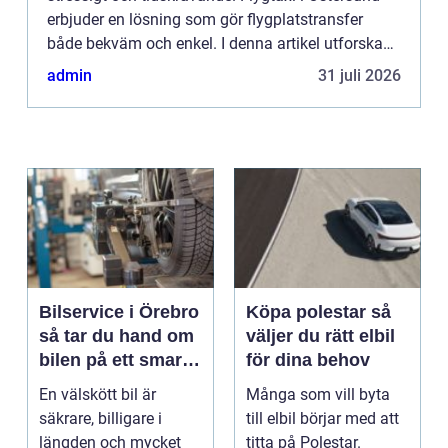
erbjuder en lösning som gör flygplatstransfer
både bekväm och enkel. I denna artikel utforskas
fördelarna me...
admin
31 juli 2026
Bilservice i Örebro
Köpa polestar så
så tar du hand om
väljer du rätt elbil
bilen på ett smart
för dina behov
sätt
En välskött bil är
Många som vill byta
säkrare, billigare i
till elbil börjar med att
längden och mycket
titta på Polestar.