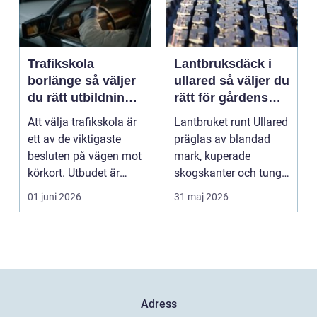
Trafikskola
Lantbruksdäck i
borlänge så väljer
ullared så väljer du
du rätt utbildning
rätt för gårdens
mot körkort
behov
Att välja trafikskola är
Lantbruket runt Ullared
ett av de viktigaste
präglas av blandad
besluten på vägen mot
mark, kuperade
körkort. Utbudet är
skogskanter och tunga
stort, prise...
arbetsmoment.
01 juni 2026
31 maj 2026
Däckva...
Adress