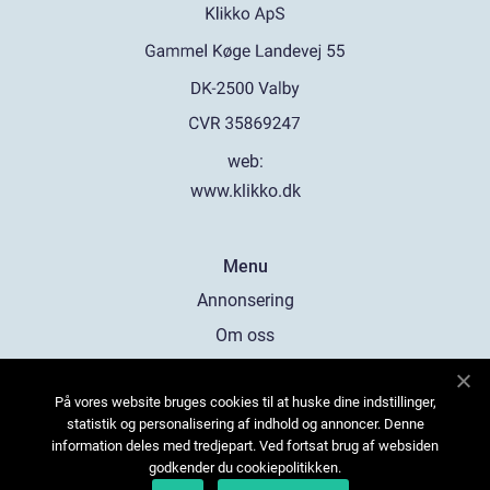
web:
www.klikko.dk
Menu
Annonsering
Om oss
Cookies
På vores website bruges cookies til at huske dine indstillinger,
Kontakta oss
statistik og personalisering af indhold og annoncer. Denne
Sitemap
information deles med tredjepart. Ved fortsat brug af websiden
godkender du cookiepolitikken.