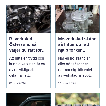
Bilverkstad i
Mc-verkstad skåne
Östersund så
så hittar du rätt
väljer du rätt för
hjälp för din
din bil
motorcykel
Att hitta en trygg och
När en hoj krånglar,
kunnig verkstad är en
eller när säsongen
av de viktigaste
närmar sig, blir valet
delarna i ett
av verkstad snabbt
problemfritt bilägande.
avgörande. En MC-v...
01 juli 2026
11 juni 2026
...