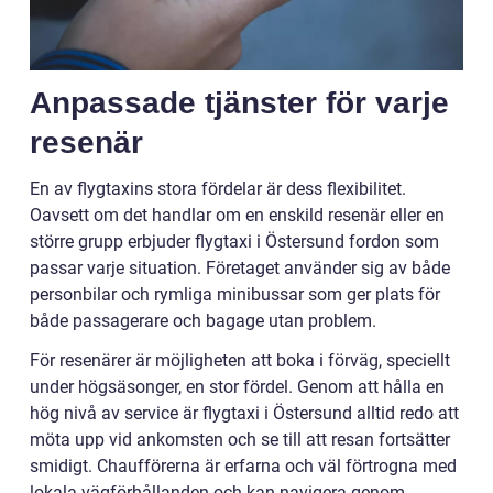
Anpassade tjänster för varje
resenär
En av flygtaxins stora fördelar är dess flexibilitet.
Oavsett om det handlar om en enskild resenär eller en
större grupp erbjuder flygtaxi i Östersund fordon som
passar varje situation. Företaget använder sig av både
personbilar och rymliga minibussar som ger plats för
både passagerare och bagage utan problem.
För resenärer är möjligheten att boka i förväg, speciellt
under högsäsonger, en stor fördel. Genom att hålla en
hög nivå av service är flygtaxi i Östersund alltid redo att
möta upp vid ankomsten och se till att resan fortsätter
smidigt. Chaufförerna är erfarna och väl förtrogna med
lokala vägförhållanden och kan navigera genom