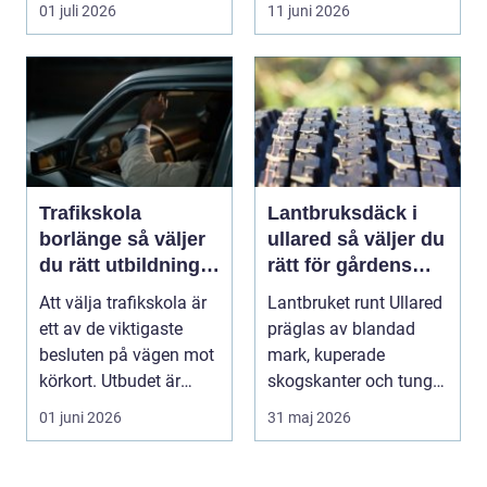
problemfritt bilägande.
avgörande. En MC-v...
01 juli 2026
11 juni 2026
...
Trafikskola
Lantbruksdäck i
borlänge så väljer
ullared så väljer du
du rätt utbildning
rätt för gårdens
mot körkort
behov
Att välja trafikskola är
Lantbruket runt Ullared
ett av de viktigaste
präglas av blandad
besluten på vägen mot
mark, kuperade
körkort. Utbudet är
skogskanter och tunga
stort, prise...
arbetsmoment.
01 juni 2026
31 maj 2026
Däckva...