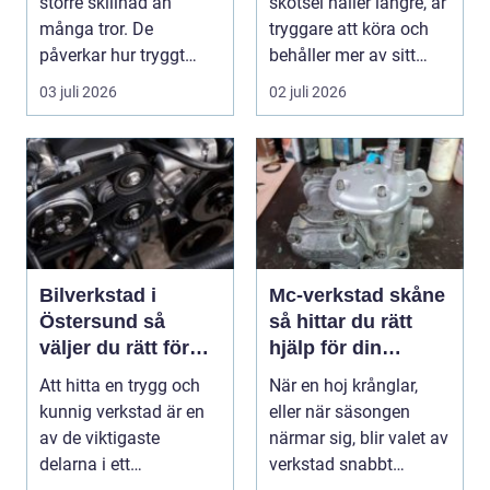
större skillnad än
skötsel håller längre, är
många tror. De
tryggare att köra och
påverkar hur tryggt
behåller mer av sitt
fyrhjulingen beter sig
värde. I no...
03 juli 2026
02 juli 2026
på vä...
Bilverkstad i
Mc-verkstad skåne
Östersund så
så hittar du rätt
väljer du rätt för
hjälp för din
din bil
motorcykel
Att hitta en trygg och
När en hoj krånglar,
kunnig verkstad är en
eller när säsongen
av de viktigaste
närmar sig, blir valet av
delarna i ett
verkstad snabbt