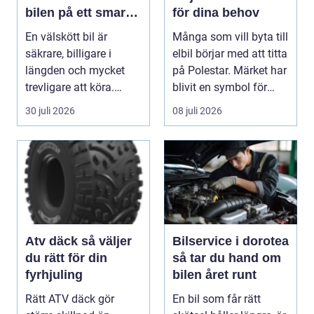
bilen på ett smart
för dina behov
sätt
En välskött bil är
Många som vill byta till
säkrare, billigare i
elbil börjar med att titta
längden och mycket
på Polestar. Märket har
trevligare att köra.
blivit en symbol för
Trots det väntar mån...
mod...
30 juli 2026
08 juli 2026
Atv däck så väljer
Bilservice i dorotea
du rätt för din
så tar du hand om
fyrhjuling
bilen året runt
Rätt ATV däck gör
En bil som får rätt