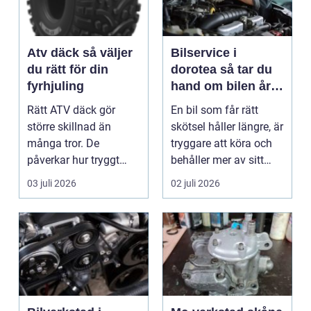
Atv däck så väljer
Bilservice i
du rätt för din
dorotea så tar du
fyrhjuling
hand om bilen året
runt
Rätt ATV däck gör
En bil som får rätt
större skillnad än
skötsel håller längre, är
många tror. De
tryggare att köra och
påverkar hur tryggt
behåller mer av sitt
fyrhjulingen beter sig
värde. I no...
03 juli 2026
02 juli 2026
på vä...