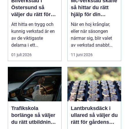
Bilverkstad i
Mc-verkstad skåne
Östersund så
så hittar du rätt
väljer du rätt för
hjälp för din
din bil
motorcykel
Att hitta en trygg och
När en hoj krånglar,
kunnig verkstad är en
eller när säsongen
av de viktigaste
närmar sig, blir valet
delarna i ett
av verkstad snabbt
problemfritt bilägande.
avgörande. En MC-v...
01 juli 2026
11 juni 2026
...
Trafikskola
Lantbruksdäck i
borlänge så väljer
ullared så väljer du
du rätt utbildning
rätt för gårdens