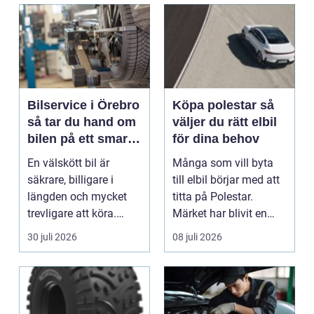
Bilservice i Örebro
Köpa polestar så
så tar du hand om
väljer du rätt elbil
bilen på ett smart
för dina behov
sätt
En välskött bil är
Många som vill byta
säkrare, billigare i
till elbil börjar med att
längden och mycket
titta på Polestar.
trevligare att köra.
Märket har blivit en
Trots det väntar mån...
symbol för mod...
30 juli 2026
08 juli 2026