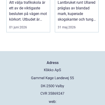
mot körkort
behov
Att välja trafikskola är
Lantbruket runt Ullared
ett av de viktigaste
präglas av blandad
besluten på vägen mot
mark, kuperade
körkort. Utbudet är
skogskanter och tunga
stort, prise...
arbetsmoment.
01 juni 2026
31 maj 2026
Däckva...
Adress
web: