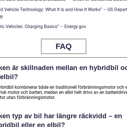
id Vehicle Technology: What It Is and How It Works” – US Depa
gy
tric Vehicles: Charging Basics” – Energy.gov
FAQ
ken är skillnaden mellan en hybridbil o
elbil?
ybridbil kombinerar både en traditionell förbränningsmotor och 
risk motor och batteri, medan en elbil helt drivs av en batteridriv
tor utan förbränningsmotor.
ken typ av bil har längre räckvidd – en
ridbil eller en elbil?