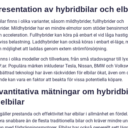
resentation av hybridbilar och elb
lar finns i olika varianter, såsom mildhybrider, fullhybrider och
rider. Mildhybrider har en mindre elmotor som stöder bensinmot
h acceleration. Fullhybrider kan köra på enbart el vid låga hastig
 viss belastning. Laddhybrider kan också köras i enbart el-läge,
n möjlighet att laddas genom extern strömförsörjning.
finns i olika modeller och tillverkare, från små stadsvagnar till lyx
:ar. Populära märken inkluderar Tesla, Nissan, BMW och Volks
bättrad teknologi har även räckvidden för elbilar ökat, även om 
nde kan vara en faktor att beakta för vissa potentiella köpare.
vantitativa mätningar om hybridbi
elbilar
gäller prestanda och effektivitet har elbilar i allmänhet en förde
ra snabbare än de flesta traditionella bilar och kräver mindre un
n med förbränningsmotorer. Elbilar har också generellt sett lägr