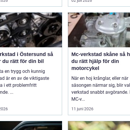
 2026
02 juli 2026
rkstad i Östersund så
Mc-verkstad skåne så hittar
r du rätt för din bil
du rätt hjälp för din
motorcykel
tta en trygg och kunnig
ad är en av de viktigaste
När en hoj krånglar, eller när
a i ett problemfritt
säsongen närmar sig, blir va
nde. ...
verkstad snabbt avgörande.
MC-v...
 2026
11 juni 2026