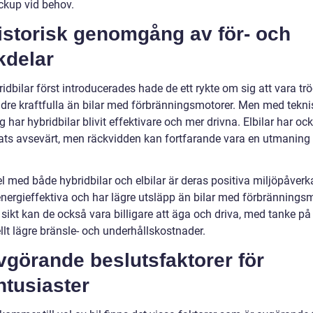
kup vid behov.
istorisk genomgång av för- och
kdelar
idbilar först introducerades hade de ett rykte om sig att vara tr
dre kraftfulla än bilar med förbränningsmotorer. Men med tekn
 har hybridbilar blivit effektivare och mer drivna. Elbilar har oc
rats avsevärt, men räckvidden kan fortfarande vara en utmaning 
l med både hybridbilar och elbilar är deras positiva miljöpåverk
energieffektiva och har lägre utsläpp än bilar med förbränningsm
sikt kan de också vara billigare att äga och driva, med tanke på
llt lägre bränsle- och underhållskostnader.
vgörande beslutsfaktorer för
ntusiaster