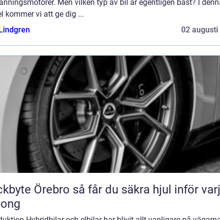
änningsmotorer. Men vilken typ av bil är egentligen bäst? I denn
el kommer vi att ge dig ...
 Lindgren
02 augusti
Örebro så får du säkra hjul inför varje
song
duktion Hybridbilar och elbilar har blivit allt vanligare på vägarn