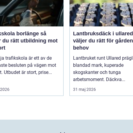
kskola borlänge så
Lantbruksdäck i ullared s
r du rätt utbildning mot
väljer du rätt för gårde
ort
behov
lja trafikskola är ett av de
Lantbruket runt Ullared präg
aste besluten på vägen mot
blandad mark, kuperade
. Utbudet är stort, prise...
skogskanter och tunga
arbetsmoment. Däckva...
i 2026
31 maj 2026