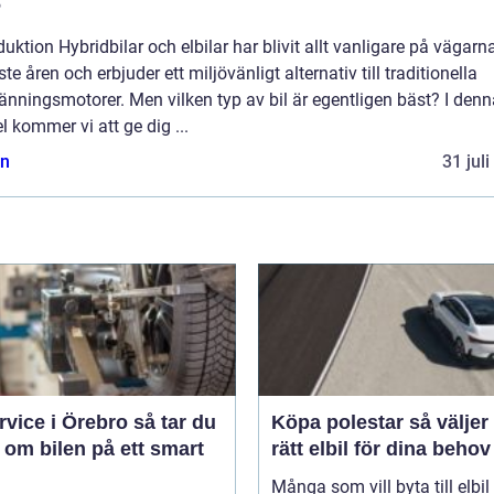
?
duktion Hybridbilar och elbilar har blivit allt vanligare på vägarn
te åren och erbjuder ett miljövänligt alternativ till traditionella
änningsmotorer. Men vilken typ av bil är egentligen bäst? I denn
el kommer vi att ge dig ...
n
31 jul
ice i Örebro så tar du
Köpa polestar så väljer du
 om bilen på ett smart
rätt elbil för dina behov
Många som vill byta till elbil