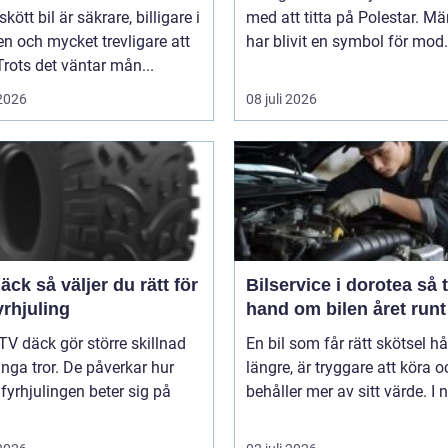
kött bil är säkrare, billigare i
med att titta på Polestar. Mä
n och mycket trevligare att
har blivit en symbol för mod.
Trots det väntar mån...
 2026
08 juli 2026
er du rätt för
Bilservice i dorotea så tar du
yrhjuling
hand om bilen året runt
TV däck gör större skillnad
En bil som får rätt skötsel hå
ga tror. De påverkar hur
längre, är tryggare att köra o
 fyrhjulingen beter sig på
behåller mer av sitt värde. I n