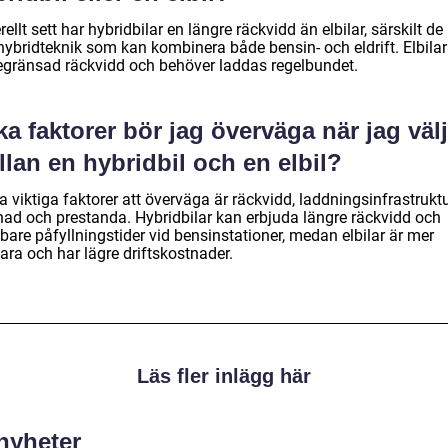
ellt sett har hybridbilar en längre räckvidd än elbilar, särskilt d
hybridteknik som kan kombinera både bensin- och eldrift. Elbilar
egränsad räckvidd och behöver laddas regelbundet.
ka faktorer bör jag överväga när jag väl
lan en hybridbil och en elbil?
 viktiga faktorer att överväga är räckvidd, laddningsinfrastruktu
nad och prestanda. Hybridbilar kan erbjuda längre räckvidd och
are påfyllningstider vid bensinstationer, medan elbilar är mer
ara och har lägre driftskostnader.
Läs fler inlägg här
 nyheter