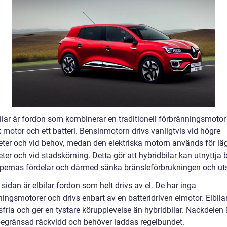
ilar är fordon som kombinerar en traditionell förbränningsmoto
k motor och ett batteri. Bensinmotorn drivs vanligtvis vid högre
eter och vid behov, medan den elektriska motorn används för lä
ter och vid stadskörning. Detta gör att hybridbilar kan utnyttja
pernas fördelar och därmed sänka bränsleförbrukningen och ut
sidan är elbilar fordon som helt drivs av el. De har inga
ingsmotorer och drivs enbart av en batteridriven elmotor. Elbilar
fria och ger en tystare körupplevelse än hybridbilar. Nackdelen ä
begränsad räckvidd och behöver laddas regelbundet.