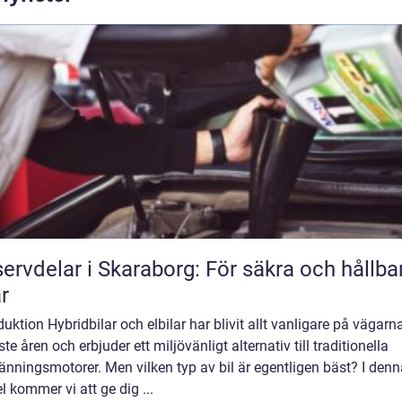
ervdelar i Skaraborg: För säkra och hållba
ar
duktion Hybridbilar och elbilar har blivit allt vanligare på vägarn
te åren och erbjuder ett miljövänligt alternativ till traditionella
änningsmotorer. Men vilken typ av bil är egentligen bäst? I denn
el kommer vi att ge dig ...