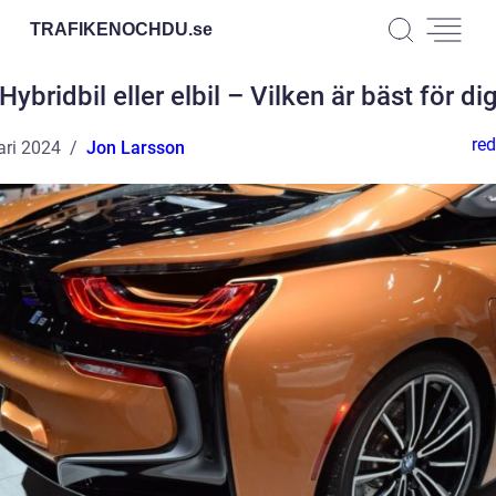
TRAFIKENOCHDU.
se
Hybridbil eller elbil – Vilken är bäst för di
red
ari 2024
Jon Larsson