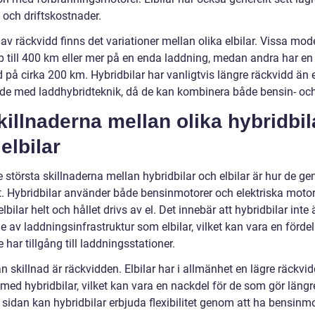
 och driftskostnader.
 av räckvidd finns det variationer mellan olika elbilar. Vissa mod
p till 400 km eller mer på en enda laddning, medan andra har en
 på cirka 200 km. Hybridbilar har vanligtvis längre räckvidd än el
t de med laddhybridteknik, då de kan kombinera både bensin- och 
killnaderna mellan olika hybridbil
elbilar
 största skillnaderna mellan hybridbilar och elbilar är hur de ge
ft. Hybridbilar använder både bensinmotorer och elektriska motor
bilar helt och hållet drivs av el. Det innebär att hybridbilar inte ä
 av laddningsinfrastruktur som elbilar, vilket kan vara en fördel
 har tillgång till laddningsstationer.
 skillnad är räckvidden. Elbilar har i allmänhet en lägre räckvi
med hybridbilar, vilket kan vara en nackdel för de som gör längre
 sidan kan hybridbilar erbjuda flexibilitet genom att ha bensinm