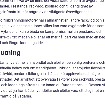
kommer till val av bil finns det vissa faktorer som är avgörande 
iaster. Prestanda, räckvidd, kostnad och tillgänglighet av
gsinfrastruktur är några av de viktigaste övervägandena.
ed förbränningsmotorer har i allmänhet en längre räckvidd och 
ngstid vid bensinstationer, vilket kan vara avgörande för de som
 Hybridbilar kan erbjuda en kompromiss mellan prestanda och
effektivitet, medan elbilar är ett mer hållbart val men med en b
d och längre laddningstider.
lutning
dan är valet mellan hybridbil och elbil en personlig preferens oc
iduella behov och omständigheter. Hybridbilar erbjuder flexibilit
äckvidd, medan elbilar ger en hållbar körupplevelse och lägre
stnader. Det är viktigt att överväga faktorer som räckvidd, prest
och laddningsinfrastruktur innan du fattar ett beslut. Oavsett vi
iv du väljer kan både hybridbilar och elbilar vara ett steg mot en
 framtid på vägarna.