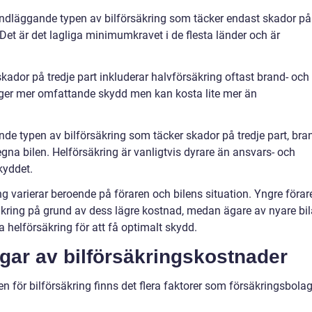
ndläggande typen av bilförsäkring som täcker endast skador på
et är det lagliga minimumkravet i de flesta länder och är
skador på tredje part inkluderar halvförsäkring oftast brand- och
 ger mer omfattande skydd men kan kosta lite mer än
de typen av bilförsäkring som täcker skador på tredje part, bra
na bilen. Helförsäkring är vanligtvis dyrare än ansvars- och
kyddet.
g varierar beroende på föraren och bilens situation. Yngre förar
säkring på grund av dess lägre kostnad, medan ägare av nyare bil
ra helförsäkring för att få optimalt skydd.
ngar av bilförsäkringskostnader
n för bilförsäkring finns det flera faktorer som försäkringsbola