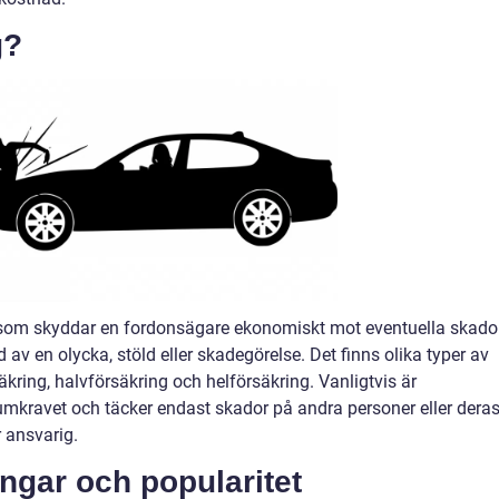
g?
ng som skyddar en fordonsägare ekonomiskt mot eventuella skado
jd av en olycka, stöld eller skadegörelse. Det finns olika typer av
äkring, halvförsäkring och helförsäkring. Vanligtvis är
mkravet och täcker endast skador på andra personer eller dera
 ansvarig.
ingar och popularitet