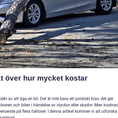
kt över hur mycket kostar
ekt av att äga en bil. Det är inte bara ett juridiskt krav, det ger
föraren och bilen i händelse av olyckor eller skador. Men kostna
 beroende på flera faktorer. I denna artikel kommer vi att utforska
 kostnad.