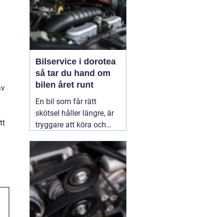
Bilservice i dorotea
så tar du hand om
bilen året runt
av
En bil som får rätt
skötsel håller längre, är
tt
tryggare att köra och
behåller mer av sitt
värde. I norra Sverige,
med kalla vintrar, vägsalt
och långa avstånd, blir
bra service extra viktig.
Många som
02 juli 2026