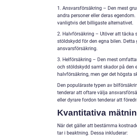
1. Ansvarsförsäkring – Den mest gru
andra personer eller deras egendom. D
vanligtvis det billigaste alternativet.
2. Halvförsäkring – Utöver att täcka 
stöldskydd för den egna bilen. Detta
ansvarsförsäkring.
3. Helförsäkring – Den mest omfattan
och stöldskydd samt skador på den eg
halvförsäkring, men ger det högsta s
Den populäraste typen av bilförsäkrin
tenderar att oftare välja ansvarsför
eller dyrare fordon tenderar att föred
Kvantitativa mätni
När det gäller att bestämma kostnade
tar i beaktning. Dessa inkluderar: