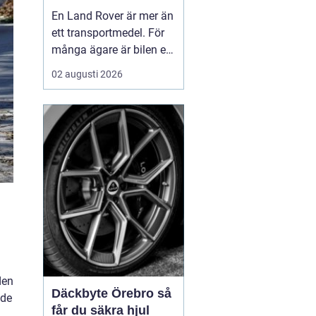
byggd för tuffa
En Land Rover är mer än
uppdrag
ett transportmedel. För
många ägare är bilen ett
arbetsredskap, ett
02 augusti 2026
fritidsprojekt och en del
av en livsstil. Just därför
spelar service en
avgörande roll. Rätt
skött kan...
den
Däckbyte Örebro så
 de
får du säkra hjul