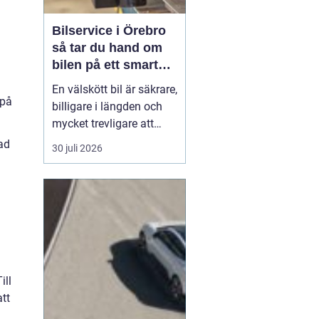
Bilservice i Örebro
så tar du hand om
bilen på ett smart
sätt
En välskött bil är säkrare,
 på
billigare i längden och
mycket trevligare att
köra. Trots det väntar
ad
30 juli 2026
många bilägare i Örebro
för länge med service
och reparationer. I den
här artikeln får du en
enkel genomgång av
hu...
ill
tt