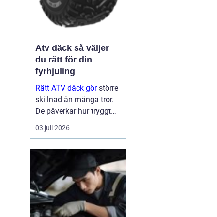
Atv däck så väljer
du rätt för din
fyrhjuling
Rätt ATV däck gör
större
skillnad än många tror.
De påverkar hur tryggt
fyrhjulingen beter sig på
03 juli 2026
väg, hur effektivt den tar
sig fram i skog och lera
och hur marken under
hjulen mår efteråt. Med
ge...