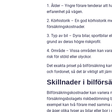
1. Ålder – Yngre förare tenderar att
erfarenhet på vägen.
2. Körhistorik – En god körhistorik med
försäkringskostnader.
3. Typ av bil – Dyra bilar, sportbila
grund av deras högre riskprofil.
4. Område – Vissa områden kan vara 
risk för stöld eller olyckor.
Det exakta priset på bilförsäkring k
och fordonet, så det är viktigt att jä
Skillnader i bilför
Bilförsäkringskostnader kan variera 
försäkringsbolagets riskbedömning bas
exempel kan två förare med samma åld
de äger olika typer av bilar eller bor 