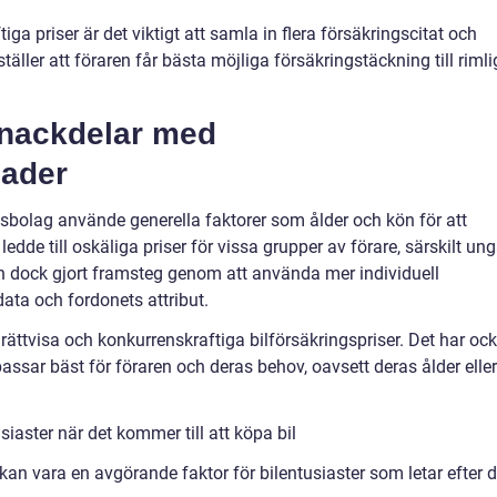
iga priser är det viktigt att samla in flera försäkringscitat och
äller att föraren får bästa möjliga försäkringstäckning till riml
h nackdelar med
nader
ngsbolag använde generella faktorer som ålder och kön för att
dde till oskäliga priser för vissa grupper av förare, särskilt un
n dock gjort framsteg genom att använda mer individuell
data och fordonets attribut.
 rättvisa och konkurrenskraftiga bilförsäkringspriser. Det har oc
passar bäst för föraren och deras behov, oavsett deras ålder eller
iaster när det kommer till att köpa bil
 kan vara en avgörande faktor för bilentusiaster som letar efter 