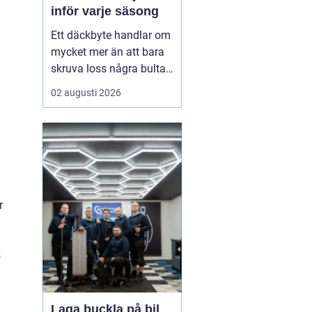
inför varje säsong
Ett däckbyte handlar om
mycket mer än att bara
skruva loss några bultar.
För bilägare i Örebro kan
02 augusti 2026
skillnaden mellan bra
och dåliga däck märkas
tydligt när första
snöfallet kommer, eller
när sommarregnet gör
vägarna hala. Med rätt
kunskap om däck, da...
r
s
Laga buckla på bil