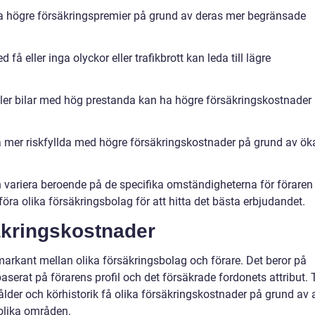
 ha högre försäkringspremier på grund av deras mer begränsade
 få eller inga olyckor eller trafikbrott kan leda till lägre
r eller bilar med hög prestanda kan ha högre försäkringskostnader
mer riskfyllda med högre försäkringskostnader på grund av ök
an variera beroende på de specifika omständigheterna för föraren
mföra olika försäkringsbolag för att hitta det bästa erbjudandet.
säkringskostnader
markant mellan olika försäkringsbolag och förare. Det beror på
erat på förarens profil och det försäkrade fordonets attribut. T
er och körhistorik få olika försäkringskostnader på grund av a
i olika områden.