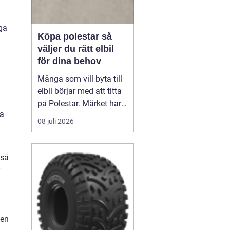
iga
Köpa polestar så
väljer du rätt elbil
för dina behov
Många som vill byta till
elbil börjar med att titta
på Polestar. Märket har
ga
blivit en symbol för
08 juli 2026
modern, elektrisk körning
där design, teknik och
hållbarhet går hand i
kså
hand. Men hur vet du om
en Polestar passar dig,
och vilken modell som är
rätt val?...
den