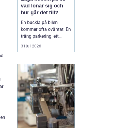
vad lönar sig och
hur går det till?
En buckla på bilen
kommer ofta oväntat. En
trång parkering, ett
dörruppslag utanför
31 juli 2026
mataffären eller ett
nd-
plötsligt hageloväder.
Många blir osäkra direkt:
ska man anmäla till
försäkringen, åka till en
e
plåtverkstad eller går det
ar
att fixa snabbt och smi...
gen