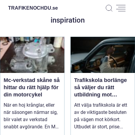
TRAFIKENOCHDU.
se
inspiration
Mc-verkstad skåne så
Trafikskola borlänge
hittar du rätt hjälp för
så väljer du rätt
din motorcykel
utbildning mot
körkort
När en hoj krånglar, eller
Att välja trafikskola är ett
när säsongen närmar sig,
av de viktigaste besluten
blir valet av verkstad
på vägen mot körkort.
snabbt avgörande. En MC-
Utbudet är stort, prise...
v...