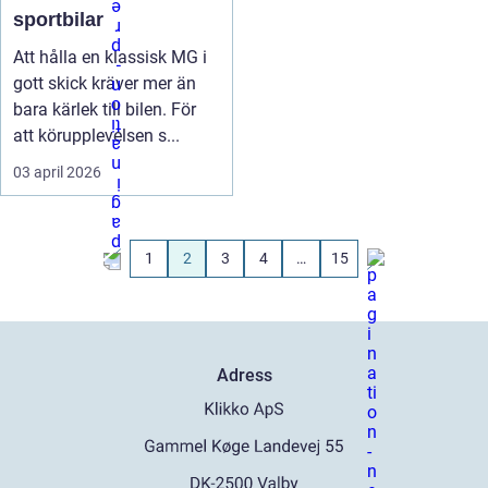
sportbilar
Att hålla en klassisk MG i
gott skick kräver mer än
bara kärlek till bilen. För
att körupplevelsen s...
03 april 2026
1
2
3
4
…
15
Adress