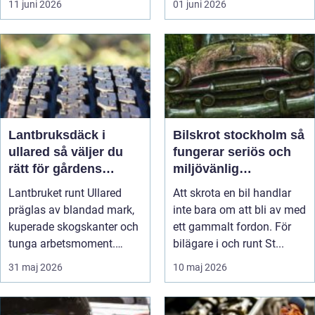
11 juni 2026
01 juni 2026
Lantbruksdäck i
Bilskrot stockholm så
ullared så väljer du
fungerar seriös och
rätt för gårdens
miljövänlig
behov
bilskrotning
Lantbruket runt Ullared
Att skrota en bil handlar
präglas av blandad mark,
inte bara om att bli av med
kuperade skogskanter och
ett gammalt fordon. För
tunga arbetsmoment.
bilägare i och runt St...
Däckva...
31 maj 2026
10 maj 2026