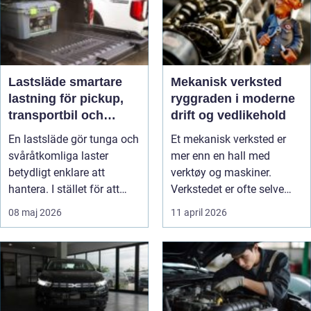
Lastsläde smartare
Mekanisk verksted
lastning för pickup,
ryggraden i moderne
transportbil och
drift og vedlikehold
personbil
En lastsläde gör tunga och
Et mekanisk verksted er
svåråtkomliga laster
mer enn en hall med
betydligt enklare att
verktøy og maskiner.
hantera. I stället för att
Verkstedet er ofte selve
kry...
ryggraden ...
08 maj 2026
11 april 2026