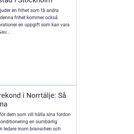
stad i Stockholm
juder en frihet som få andra
denna frihet kommer också
arationer en uppgift som kan vara
au...
ekond i Norrtälje: Så
ina
för dem som vill hålla sina fordon
ekonditionering en oumbärlig
 en ledare inom branschen och