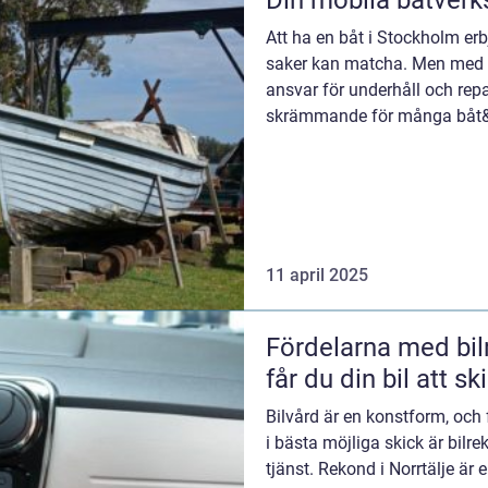
Din mobila båtverk
Att ha en båt i Stockholm erb
saker kan matcha. Men med 
ansvar för underhåll och rep
skrämmande för många båt&
11 april 2025
Fördelarna med bilr
får du din bil att sk
Bilvård är en konstform, och 
i bästa möjliga skick är bilr
tjänst. Rekond i Norrtälje är