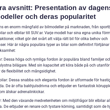
a avsnitt: Presentation av dagen
odeller och deras popularitet
nns en enorm mångfald av bilmodeller på marknaden, från sportbil
ilar och elbilar till SUV:ar. Varje modell har sina egna unika för
aktioner, vilket gör det svårt att välja rätt bil för olika behov och
ser. Här är några populära typer av bilar som definitivt förtjänar
ksamhet:
r: Dessa höga och rymliga fordon är populära bland familjer oc
slystna bilägare. Med sin kapacitet att köra både på och utanfö
 de flexibilitet och mångsidighet.
bilar: Dessa snabba och eleganta fordon är utformade för hasti
da. De är ofta bakhjulsdrivna och erbjuder en fantastisk köruppl
om älskar adrenalinkickar.
ar: Med den växande medvetenheten om miljöfrågor blir elbilar al
a. De erbjuder en renare och tystare körning, samtidigt som de h