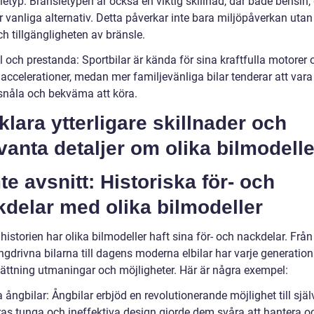
etyp: Bränsletypen är också en viktig skillnad, där både bensin, 
r vanliga alternativ. Detta påverkar inte bara miljöpåverkan uta
ch tillgängligheten av bränsle.
l och prestanda: Sportbilar är kända för sina kraftfulla motorer 
accelerationer, medan mer familjevänliga bilar tenderar att var
snåla och bekväma att köra.
klara ytterligare skillnader och
vanta detaljer om olika bilmodelle
e avsnitt: Historiska för- och
delar med olika bilmodeller
istorien har olika bilmodeller haft sina för- och nackdelar. Från
ngdrivna bilarna till dagens moderna elbilar har varje generation
ättning utmaningar och möjligheter. Här är några exempel:
 ångbilar: Ångbilar erbjöd en revolutionerande möjlighet till själv
as tunga och ineffektiva design gjorde dem svåra att hantera o