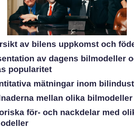
rsikt av bilens uppkomst och föd
sentation av dagens bilmodeller 
s popularitet
titativa mätningar inom bilindust
lnaderna mellan olika bilmodeller
oriska för- och nackdelar med oli
odeller