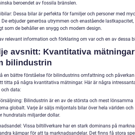
 minska beroendet av fossila bränslen.
bilar: Dessa bilar är perfekta för familjer och personer med my
 De erbjuder generösa utrymmen och enastående lastkapacitet,
gt som de behåller en snygg och modern design.
 av relevant information och förklaring om var och en av dessa bi
je avsnitt: Kvantitativa mätningar
 bilindustrin
få en bättre förståelse för bilindustrins omfattning och påverkan
att titta på några kvantitativa mätningar. Här är några intressant
k och data:
 försäljning: Bilindustrin är en av de största och mest lönsamma
erna globalt. Varje år säljs miljontals bilar över hela världen och
 hundratals miljarder dollar.
adsandel: Vissa biltillverkare har en stark dominans på markna
ndra kämpar för att ta marknadsandelar. Det finns få stora spe