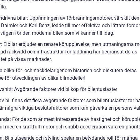
lla.
ndrivna bilar: Uppfinningen av förbränningsmotorer, särskilt den
 Daimler och Karl Benz, ledde till mer effektiva och lättare fordo
vägen för den moderna bilen som vi känner till idag.
ar: Elbilar erbjuder en renare körupplevelse, men utmaningarna 
ad räckvidd och infrastruktur för laddning har begränsat deras
itet på vissa marknader.
ka olika för- och nackdelar genom historien och diskutera deras
e för utvecklingen av olika bilmodeller]
vsnitt: Avgörande faktorer vid bilköp för bilentusiaster
av bil finns det flera avgörande faktorer som bilentusiaster tar 
r är några viktiga beslutsfaktorer som kan påverka en persons val 
anda: För de som är mest intresserade av hastighet och köruppl
il med en kraftfull motor och snabb acceleration vara en priorite
n: Bils utseende och styling spelar en betydande roll för många