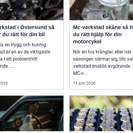
rkstad i Östersund så
Mc-verkstad skåne så hittar
r du rätt för din bil
du rätt hjälp för din
motorcykel
tta en trygg och kunnig
ad är en av de viktigaste
När en hoj krånglar, eller när
a i ett problemfritt
säsongen närmar sig, blir va
nde. ...
verkstad snabbt avgörande.
MC-v...
 2026
11 juni 2026