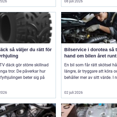
 2026
08 juli 2026
er du rätt för
Bilservice i dorotea så tar du
yrhjuling
hand om bilen året runt
TV däck gör större skillnad
En bil som får rätt skötsel hå
ga tror. De påverkar hur
längre, är tryggare att köra o
 fyrhjulingen beter sig på
behåller mer av sitt värde. I n
 2026
02 juli 2026