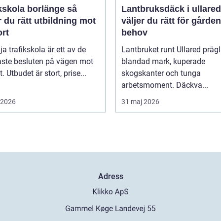
kskola borlänge så
Lantbruksdäck i ullared s
r du rätt utbildning mot
väljer du rätt för gårde
ort
behov
lja trafikskola är ett av de
Lantbruket runt Ullared präg
aste besluten på vägen mot
blandad mark, kuperade
. Utbudet är stort, prise...
skogskanter och tunga
arbetsmoment. Däckva...
i 2026
31 maj 2026
Adress