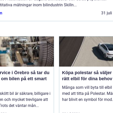
itativa mätningar inom bilindustrin Skilln...
n
31 jul
ice i Örebro så tar du
Köpa polestar så väljer du
 om bilen på ett smart
rätt elbil för dina behov
Många som vill byta till elbil
kött bil är säkrare, billigare i
med att titta på Polestar. Mä
n och mycket trevligare att
har blivit en symbol för mod.
Trots det väntar mån...