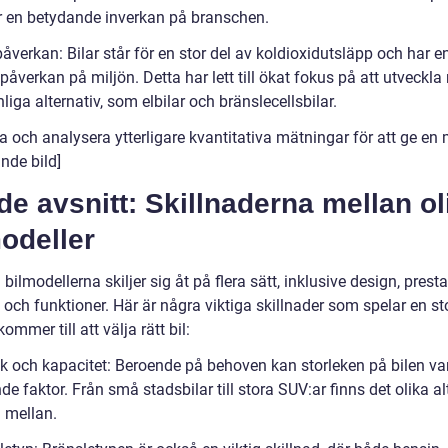
 en betydande inverkan på branschen.
åverkan: Bilar står för en stor del av koldioxidutsläpp och har e
påverkan på miljön. Detta har lett till ökat fokus på att utveckla
liga alternativ, som elbilar och bränslecellsbilar.
a och analysera ytterligare kvantitativa mätningar för att ge en
nde bild]
de avsnitt: Skillnaderna mellan ol
odeller
 bilmodellerna skiljer sig åt på flera sätt, inklusive design, prest
och funktioner. Här är några viktiga skillnader som spelar en sto
kommer till att välja rätt bil:
ek och kapacitet: Beroende på behoven kan storleken på bilen va
e faktor. Från små stadsbilar till stora SUV:ar finns det olika al
a mellan.