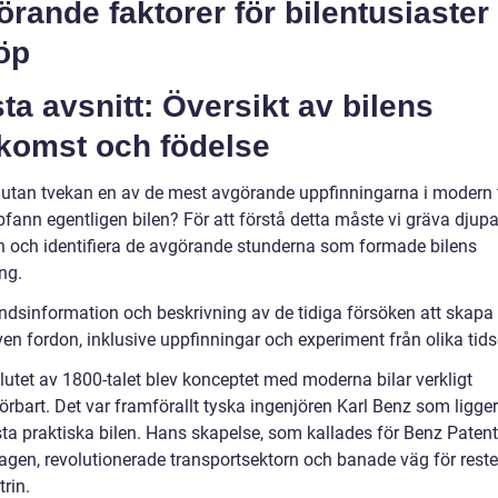
rande faktorer för bilentusiaster
öp
ta avsnitt: Översikt av bilens
komst och födelse
r utan tvekan en av de mest avgörande uppfinningarna i modern 
fann egentligen bilen? För att förstå detta måste vi gräva djupa
en och identifiera de avgörande stunderna som formade bilens
ng.
ndsinformation och beskrivning av de tidiga försöken att skapa
ven fordon, inklusive uppfinningar och experiment från olika tids
slutet av 1800-talet blev konceptet med moderna bilar verkligt
rbart. Det var framförallt tyska ingenjören Karl Benz som ligg
sta praktiska bilen. Hans skapelse, som kallades för Benz Patent
gen, revolutionerade transportsektorn och banade väg för rest
trin.