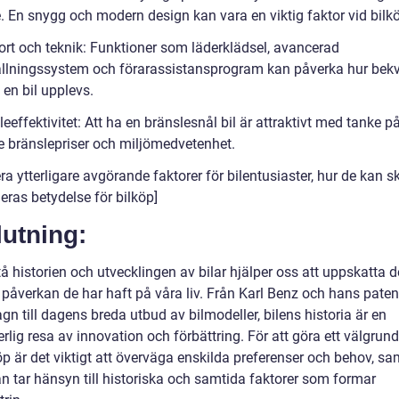
e. En snygg och modern design kan vara en viktig faktor vid bilk
rt och teknik: Funktioner som läderklädsel, avancerad
llningssystem och förarassistansprogram kan påverka hur be
en bil upplevs.
eeffektivitet: Att ha en bränslesnål bil är attraktivt med tanke p
e bränslepriser och miljömedvetenhet.
ra ytterligare avgörande faktorer för bilentusiaster, hur de kan sk
eras betydelse för bilköp]
utning:
tå historien och utvecklingen av bilar hjälper oss att uppskatta 
påverkan de har haft på våra liv. Från Karl Benz och hans pate
n till dagens breda utbud av bilmodeller, bilens historia är en
rlig resa av innovation och förbättring. För att göra ett välgrund
öp är det viktigt att överväga enskilda preferenser och behov, sa
 tar hänsyn till historiska och samtida faktorer som formar