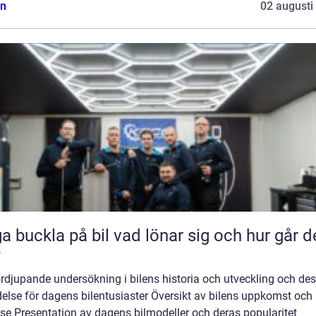
n
02 augusti
kla på bil vad lönar sig och hur går det
?
rdjupande undersökning i bilens historia och utveckling och de
else för dagens bilentusiaster Översikt av bilens uppkomst och
se Presentation av dagens bilmodeller och deras popularitet