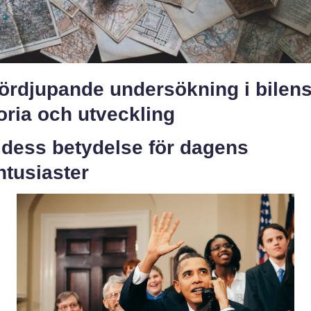
fördjupande undersökning i bilen
oria och utveckling
 dess betydelse för dagens
ntusiaster