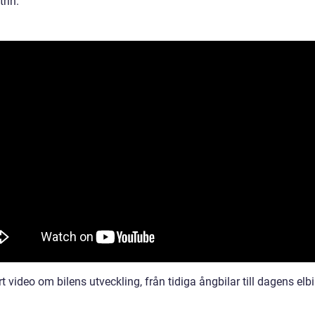
trin.
t video om bilens utveckling, från tidiga ångbilar till dagens elbi