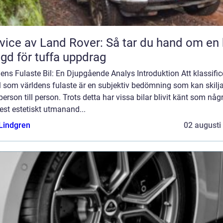
vice av Land Rover: Så tar du hand om en 
gd för tuffa uppdrag
ens Fulaste Bil: En Djupgående Analys Introduktion Att klassific
l som världens fulaste är en subjektiv bedömning som kan skilja
person till person. Trots detta har vissa bilar blivit känt som någ
st estetiskt utmanand...
 Lindgren
02 augusti