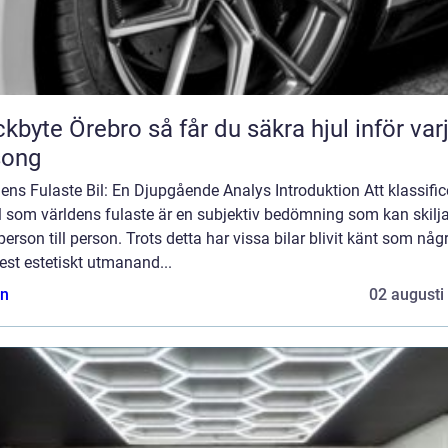
Örebro så får du säkra hjul inför varje
song
ens Fulaste Bil: En Djupgående Analys Introduktion Att klassific
l som världens fulaste är en subjektiv bedömning som kan skilja
person till person. Trots detta har vissa bilar blivit känt som någ
st estetiskt utmanand...
n
02 augusti