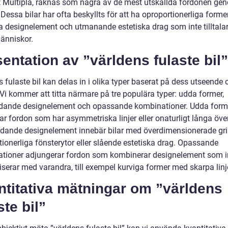
t Multipla, räknas som några av de mest utskällda fordonen ge
 Dessa bilar har ofta beskyllts för att ha oproportionerliga former
a designelement och utmanande estetiska drag som inte tilltala
människor.
entation av ”världens fulaste bil”
 fulaste bil kan delas in i olika typer baserat på dess utseende 
Vi kommer att titta närmare på tre populära typer: udda former,
dande designelement och opassande kombinationer. Udda form
tar fordon som har asymmetriska linjer eller onaturligt långa öv
dande designelement innebär bilar med överdimensionerade gril
tionerliga fönsterytor eller slående estetiska drag. Opassande
tioner adjungerar fordon som kombinerar designelement som i
serar med varandra, till exempel kurviga former med skarpa linje
ntitativa mätningar om ”världens
ste bil”