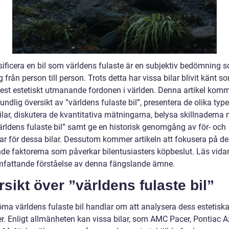
ssificera en bil som världens fulaste är en subjektiv bedömning 
ig från person till person. Trots detta har vissa bilar blivit känt 
est estetiskt utmanande fordonen i världen. Denna artikel komm
undlig översikt av ”världens fulaste bil”, presentera de olika typ
lar, diskutera de kvantitativa mätningarna, belysa skillnaderna 
världens fulaste bil” samt ge en historisk genomgång av för- och
ar för dessa bilar. Dessutom kommer artikeln att fokusera på de
de faktorerna som påverkar bilentusiasters köpbeslut. Läs vidare
mfattande förståelse av denna fängslande ämne.
sikt över ”världens fulaste bil”
öma världens fulaste bil handlar om att analysera dess estetisk
er. Enligt allmänheten kan vissa bilar, som AMC Pacer, Pontiac A