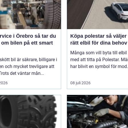
ice i Örebro så tar du
Köpa polestar så väljer du
 om bilen på ett smart
rätt elbil för dina behov
Många som vill byta till elbil
kött bil är säkrare, billigare i
med att titta på Polestar. Mä
n och mycket trevligare att
har blivit en symbol för mod.
Trots det väntar mån...
 2026
08 juli 2026