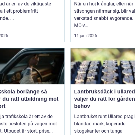
ad är en av de viktigaste
När en hoj krånglar, eller när
a i ett problemfritt
säsongen närmar sig, blir va
nde. ...
verkstad snabbt avgörande.
MC-v...
 2026
11 juni 2026
kskola borlänge så
Lantbruksdäck i ullared s
r du rätt utbildning mot
väljer du rätt för gårde
ort
behov
lja trafikskola är ett av de
Lantbruket runt Ullared präg
aste besluten på vägen mot
blandad mark, kuperade
. Utbudet är stort, prise...
skogskanter och tunga