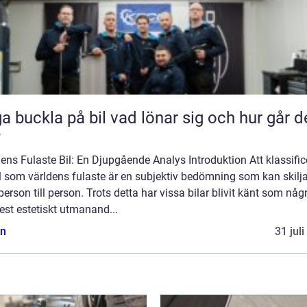
kla på bil vad lönar sig och hur går det
?
ens Fulaste Bil: En Djupgående Analys Introduktion Att klassific
l som världens fulaste är en subjektiv bedömning som kan skilja
person till person. Trots detta har vissa bilar blivit känt som någ
st estetiskt utmanand...
n
31 jul