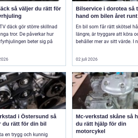
er du rätt för
Bilservice i dorotea så tar du
yrhjuling
hand om bilen året runt
TV däck gör större skillnad
En bil som får rätt skötsel hå
ga tror. De påverkar hur
längre, är tryggare att köra o
 fyrhjulingen beter sig på
behåller mer av sitt värde. I n
 2026
02 juli 2026
rkstad i Östersund så
Mc-verkstad skåne så hittar
r du rätt för din bil
du rätt hjälp för din
motorcykel
tta en trygg och kunnig