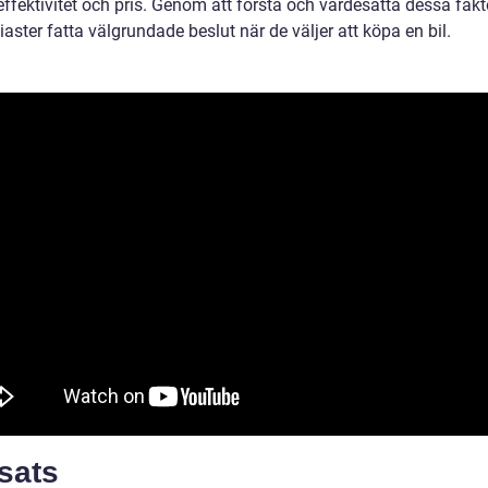
ffektivitet och pris. Genom att förstå och värdesätta dessa fakt
iaster fatta välgrundade beslut när de väljer att köpa en bil.
sats