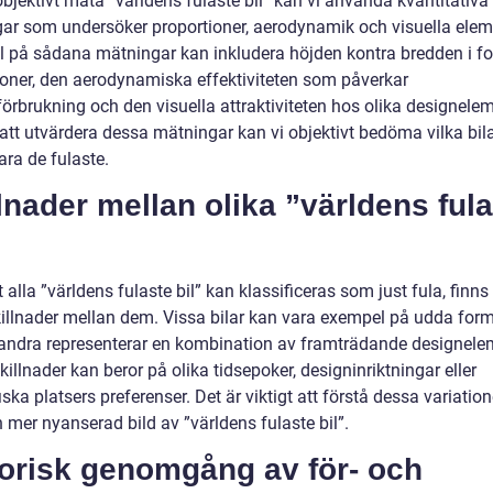
objektivt mäta ”världens fulaste bil” kan vi använda kvantitativa
ar som undersöker proportioner, aerodynamik och visuella elem
 på sådana mätningar kan inkludera höjden kontra bredden i f
ioner, den aerodynamiska effektiviteten som påverkar
örbrukning och den visuella attraktiviteten hos olika designelem
tt utvärdera dessa mätningar kan vi objektivt bedöma vilka bil
ara de fulaste.
lnader mellan olika ”världens ful
t alla ”världens fulaste bil” kan klassificeras som just fula, finns
killnader mellan dem. Vissa bilar kan vara exempel på udda for
ndra representerar en kombination av framträdande designele
illnader kan beror på olika tidsepoker, designinriktningar eller
ska platsers preferenser. Det är viktigt att förstå dessa variation
n mer nyanserad bild av ”världens fulaste bil”.
torisk genomgång av för- och