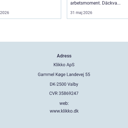
arbetsmoment. Däckva...
i 2026
31 maj 2026
Adress
web:
www.klikko.dk