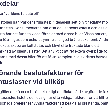
kdelar
a ”världens fulaste bil”
storien har ”världens fulaste bil” generellt sett blivit negativt m
änheten. Konsumenterna har ofta ogillat deras estetik och desig
tta har det funnits vissa fördelar med dessa bilar. Vissa har erbj
ka lösningar, som extra utrymme eller god bränsleekonomi. Andr
ckats skapa en kultstatus och blivit eftertraktade bland ett
knad av bilentusiaster. Det är viktigt att reflektera över både fö
rna med dessa bilar för att få en komplett bild av deras betydel
trin.
rande beslutsfaktorer för
ntusiaster vid bilköp
gäller att köpa en bil är det viktigt att tänka på de avgörande fa
ntusiaster. Estetik och design är ofta viktiga faktorer för att tillfr
sonliga preferenser. Andra faktorer att beakta är prestanda, pålit