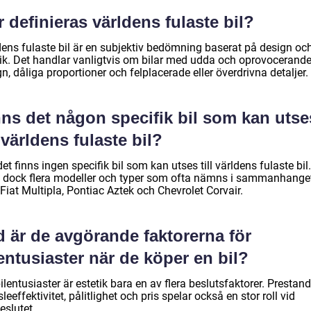
 definieras världens fulaste bil?
dens fulaste bil är en subjektiv bedömning baserat på design oc
tik. Det handlar vanligtvis om bilar med udda och oprovocerand
n, dåliga proportioner och felplacerade eller överdrivna detaljer.
nns det någon specifik bil som kan utse
l världens fulaste bil?
det finns ingen specifik bil som kan utses till världens fulaste bil
s dock flera modeller och typer som ofta nämns i sammanhanget
iat Multipla, Pontiac Aztek och Chevrolet Corvair.
d är de avgörande faktorerna för
entusiaster när de köper en bil?
ilentusiaster är estetik bara en av flera beslutsfaktorer. Prestand
leeffektivitet, pålitlighet och pris spelar också en stor roll vid
eslutet.