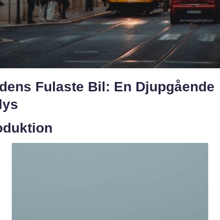
ldens Fulaste Bil: En Djupgående
lys
oduktion