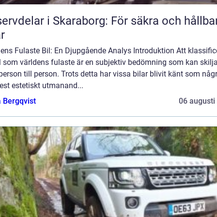
ervdelar i Skaraborg: För säkra och hållba
ar
ens Fulaste Bil: En Djupgående Analys Introduktion Att klassific
l som världens fulaste är en subjektiv bedömning som kan skilja
person till person. Trots detta har vissa bilar blivit känt som någ
st estetiskt utmanand...
 Bergqvist
06 augusti