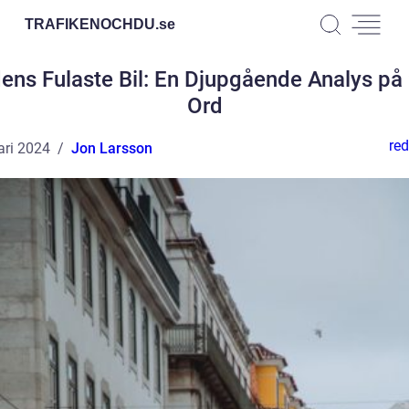
TRAFIKENOCHDU.
se
dens Fulaste Bil: En Djupgående Analys på
Ord
red
ari 2024
Jon Larsson