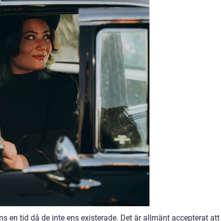
nns en tid då de inte ens existerade. Det är allmänt accepterat att