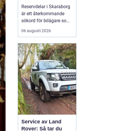
bilar
Reservdelar i Skaraborg
är ett återkommande
sökord för bilägare som
vill hålla bilen i gott
06 augusti 2026
skick utan att betala
onödigt mycket. Många i
regionen vänder sig till
lokala specialister som
bvs.nu när...
Service av Land
Rover: Så tar du