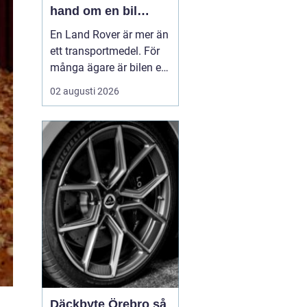
hand om en bil
byggd för tuffa
En Land Rover är mer än
uppdrag
ett transportmedel. För
många ägare är bilen ett
arbetsredskap, ett
02 augusti 2026
fritidsprojekt och en del
av en livsstil. Just därför
spelar service en
avgörande roll. Rätt
skött kan...
Däckbyte Örebro så