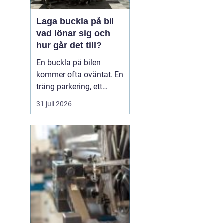
Laga buckla på bil
vad lönar sig och
hur går det till?
En buckla på bilen
kommer ofta oväntat. En
trång parkering, ett
dörruppslag utanför
31 juli 2026
mataffären eller ett
plötsligt hageloväder.
Många blir osäkra direkt:
ska man anmäla till
försäkringen, åka till en
plåtverkstad eller går det
att fixa snabbt och smi...