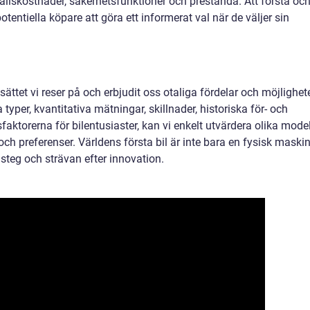
rhållskostnader, säkerhetsfunktioner och prestanda. Att förstå oc
tentiella köpare att göra ett informerat val när de väljer sin
sättet vi reser på och erbjudit oss otaliga fördelar och möjlighete
typer, kvantitativa mätningar, skillnader, historiska för- och
ktorerna för bilentusiaster, kan vi enkelt utvärdera olika model
h preferenser. Världens första bil är inte bara en fysisk maskin
teg och strävan efter innovation.