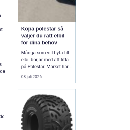
a
Köpa polestar så
nt
väljer du rätt elbil
för dina behov
Många som vill byta till
elbil börjar med att titta
s
på Polestar. Märket har
ade
blivit en symbol för
08 juli 2026
modern, elektrisk körning
där design, teknik och
hållbarhet går hand i
hand. Men hur vet du om
en Polestar passar dig,
och vilken modell som är
nde
rätt val?...