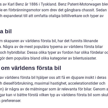
es av Karl Benz år 1886 i Tyskland. Benz Patent-Motorwagen ble
de en förbränningsmotor som drev det gångbara chassit. Sedan
 expanderat till att omfatta otaliga biltillverkare och typer av
a bil
skaparen av världens första bil, har det funnits liknande
a. Några av de mest populära typerna av världens första bilar
 och hybridbilar. Dessa olika typer av fordon har olika fördelar o
 gör dem populära bland olika kategorier av bilentusiaster.
 om världens första bil
v världens första bil hjälper oss att få en djupare insikt i deras
ch dieselförbrukning, maximal hastighet, accelerationstider och
on) är några av de mätningar som är relevanta för bilar. Genom a
 kan vi bättre förstå vilken typ av världens första bil som skul
 preferenser.