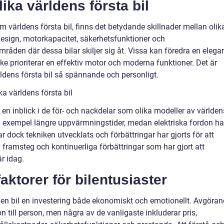
ika världens första bil
m världens första bil, finns det betydande skillnader mellan olik
esign, motorkapacitet, säkerhetsfunktioner och
råden där dessa bilar skiljer sig åt. Vissa kan föredra en elega
e prioriterar en effektiv motor och moderna funktioner. Det är
ldens första bil så spännande och personligt.
ka världens första bil
 en inblick i de för- och nackdelar som olika modeller av världen
till exempel längre uppvärmningstider, medan elektriska fordon h
 dock tekniken utvecklats och förbättringar har gjorts för att
framsteg och kontinuerliga förbättringar som har gjort att
är idag.
ktorer för bilentusiaster
 en bil en investering både ekonomiskt och emotionellt. Avgöra
n till person, men några av de vanligaste inkluderar pris,