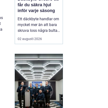
får du säkra hjul
inför varje säsong
ns
Ett däckbyte handlar om
t
mycket mer än att bara
ta
skruva loss några bultar.
För bilägare i Örebro kan
02 augusti 2026
skillnaden mellan bra
och dåliga däck märkas
tydligt när första
snöfallet kommer, eller
när sommarregnet gör
vägarna hala. Med rätt
kunskap om däck, da...