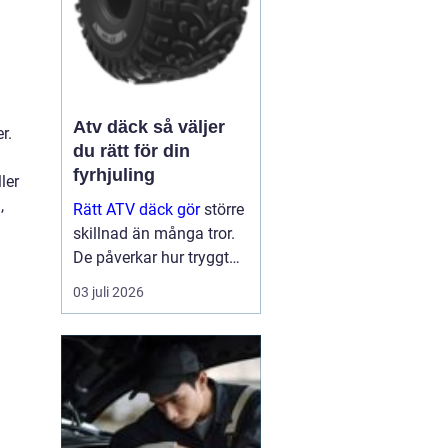
h
Atv däck så väljer
r.
du rätt för din
fyrhjuling
ler
,
Rätt ATV däck gör
större
skillnad än många tror.
De påverkar hur tryggt
fyrhjulingen beter sig på
03 juli 2026
väg, hur effektivt den tar
sig fram i skog och lera
och hur marken under
hjulen mår efteråt. Med
ge...