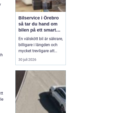
v
Bilservice i Örebro
så tar du hand om
bilen på ett smart
sätt
En välskött bil är säkrare,
billigare i längden och
mycket trevligare att
ch
köra. Trots det väntar
30 juli 2026
många bilägare i Örebro
för länge med service
och reparationer. I den
här artikeln får du en
enkel genomgång av
tt
hu...
le