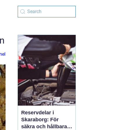
in
nel
Reservdelar i
Skaraborg: För
säkra och hållbara