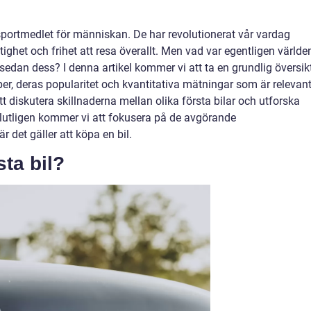
ansportmedlet för människan. De har revolutionerat vår vardag
ghet och frihet att resa överallt. Men vad var egentligen världe
 sedan dess? I denna artikel kommer vi att ta en grundlig översik
yper, deras popularitet och kvantitativa mätningar som är relevan
 diskutera skillnaderna mellan olika första bilar och utforska
 Slutligen kommer vi att fokusera på de avgörande
r det gäller att köpa en bil.
sta bil?