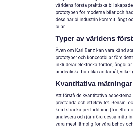
världens första praktiska bil skapad
prototypen för moderna bilar och ha
dess har bilindustrin kommit långt och
bilar.
Typer av världens först
Även om Karl Benz kan vara känd som 
prototyper och konceptbilar före dett
inkluderar elektriska fordon, ångbilar
är idealiska för olika ändamål, vilket
Kvantitativa mätningar
Att förstå de kvantitativa aspekterna a
prestanda och effektivitet. Bensin- o
körd sträcka per laddning (för elford
analysera och jämföra dessa mätningar
vara mest lämplig för våra behov och