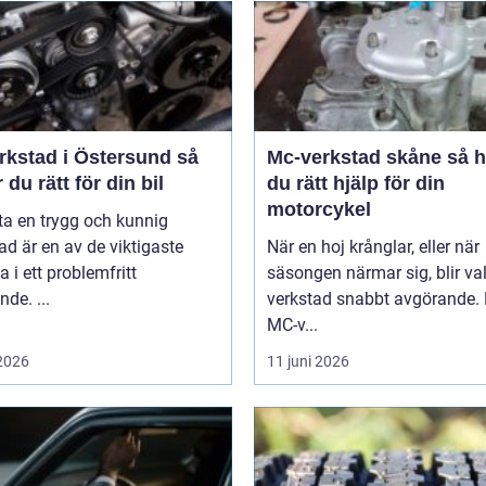
rkstad i Östersund så
Mc-verkstad skåne så hittar
r du rätt för din bil
du rätt hjälp för din
motorcykel
tta en trygg och kunnig
ad är en av de viktigaste
När en hoj krånglar, eller när
a i ett problemfritt
säsongen närmar sig, blir va
nde. ...
verkstad snabbt avgörande.
MC-v...
 2026
11 juni 2026