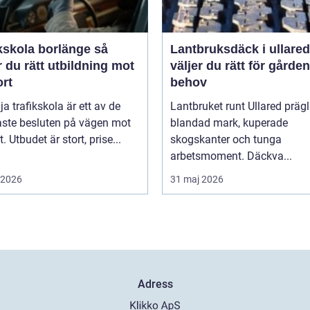
kskola borlänge så
Lantbruksdäck i ullared s
r du rätt utbildning mot
väljer du rätt för gårde
ort
behov
lja trafikskola är ett av de
Lantbruket runt Ullared präg
aste besluten på vägen mot
blandad mark, kuperade
. Utbudet är stort, prise...
skogskanter och tunga
arbetsmoment. Däckva...
i 2026
31 maj 2026
Adress