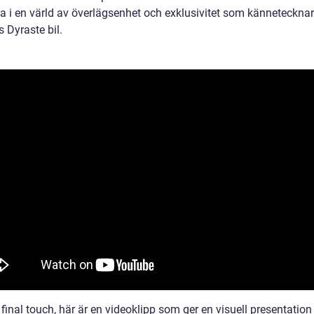
a i en värld av överlägsenhet och exklusivitet som kännetecknar
 Dyraste bil.
inal touch, här är en videoklipp som ger en visuell presentation