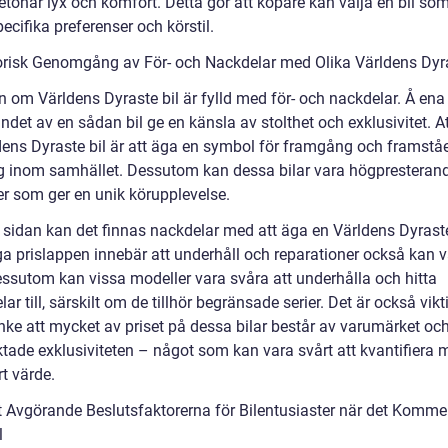
etonar lyx och komfort. Detta gör att köpare kan välja en bil so
ecifika preferenser och körstil.
orisk Genomgång av För- och Nackdelar med Olika Världens Dyra
n om Världens Dyraste bil är fylld med för- och nackdelar. Å ena
det av en sådan bil ge en känsla av stolthet och exklusivitet. A
dens Dyraste bil är att äga en symbol för framgång och framstå
ng inom samhället. Dessutom kan dessa bilar vara högpresteran
r som ger en unik körupplevelse.
 sidan kan det finnas nackdelar med att äga en Världens Dyraste
a prislappen innebär att underhåll och reparationer också kan 
essutom kan vissa modeller vara svåra att underhålla och hitta
lar till, särskilt om de tillhör begränsade serier. Det är också vikti
anke att mycket av priset på dessa bilar består av varumärket oc
ktade exklusiviteten – något som kan vara svårt att kvantifiera 
t värde.
 Avgörande Beslutsfaktorerna för Bilentusiaster när det Kommer t
l