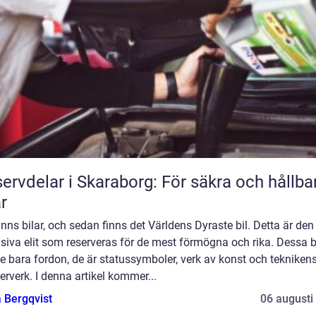
ervdelar i Skaraborg: För säkra och hållba
ar
inns bilar, och sedan finns det Världens Dyraste bil. Detta är den
siva elit som reserveras för de mest förmögna och rika. Dessa b
te bara fordon, de är statussymboler, verk av konst och tekniken
rverk. I denna artikel kommer...
 Bergqvist
06 augusti