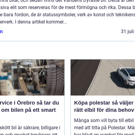
inns bilar, och sedan finns det Världens Dyraste bil. Detta är den
siva elit som reserveras för de mest förmögna och rika. Dessa b
te bara fordon, de är statussymboler, verk av konst och tekniken
rverk. I denna artikel kommer...
n
31 jul
ice i Örebro så tar du
Köpa polestar så väljer du
 om bilen på ett smart
rätt elbil för dina behov
Många som vill byta till elbil
kött bil är säkrare, billigare i
med att titta på Polestar. Mä
n och mycket trevligare att
har blivit en symbol för mod.