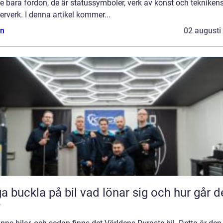
te bara fordon, de är statussymboler, verk av konst och tekniken
rverk. I denna artikel kommer...
n
02 augusti
kla på bil vad lönar sig och hur går det
?