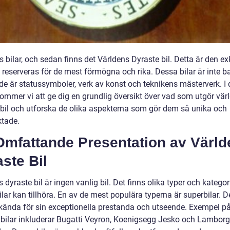
s bilar, och sedan finns det Världens Dyraste bil. Detta är den ex
 reserveras för de mest förmögna och rika. Dessa bilar är inte b
 de är statussymboler, verk av konst och teknikens mästerverk. I
kommer vi att ge dig en grundlig översikt över vad som utgör vär
 bil och utforska de olika aspekterna som gör dem så unika och
ktade.
Omfattande Presentation av Värld
ste Bil
 dyraste bil är ingen vanlig bil. Det finns olika typer och katego
lar kan tillhöra. En av de mest populära typerna är superbilar. 
r kända för sin exceptionella prestanda och utseende. Exempel p
bilar inkluderar Bugatti Veyron, Koenigsegg Jesko och Lamborg