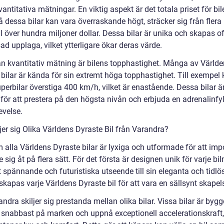
antitativa mätningar. En viktig aspekt är det totala priset för bil
å dessa bilar kan vara överraskande högt, sträcker sig från flera
ill över hundra miljoner dollar. Dessa bilar är unika och skapas of
d upplaga, vilket ytterligare ökar deras värde.
n kvantitativ mätning är bilens topphastighet. Många av Värld
 bilar är kända för sin extremt höga topphastighet. Till exempel
perbilar överstiga 400 km/h, vilket är enastående. Dessa bilar ä
för att prestera på den högsta nivån och erbjuda en adrenalinfyl
evelse.
jer sig Olika Världens Dyraste Bil från Varandra?
 alla Världens Dyraste bilar är lyxiga och utformade för att imp
de sig åt på flera sätt. För det första är designen unik för varje bi
t spännande och futuristiska utseende till sin eleganta och tidlö
skapas varje Världens Dyraste bil för att vara en sällsynt skapel
andra skiljer sig prestanda mellan olika bilar. Vissa bilar är bygg
a snabbast på marken och uppnå exceptionell accelerationskraf