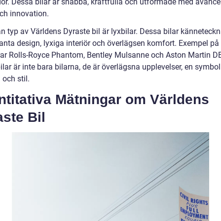
or. Dessa bilar är snabba, kraftfulla och utformade med avanc
och innovation.
n typ av Världens Dyraste bil är lyxbilar. Dessa bilar känneteck
anta design, lyxiga interiör och överlägsen komfort. Exempel på 
rar Rolls-Royce Phantom, Bentley Mulsanne och Aston Martin D
lar är inte bara bilarna, de är överlägsna upplevelser, en symbol
och stil.
ntitativa Mätningar om Världens
ste Bil