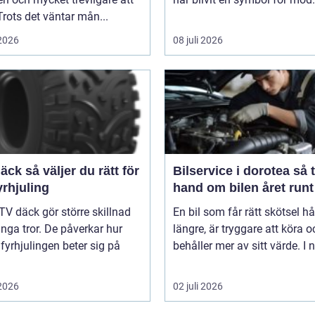
Trots det väntar mån...
 2026
08 juli 2026
er du rätt för
Bilservice i dorotea så tar du
yrhjuling
hand om bilen året runt
TV däck gör större skillnad
En bil som får rätt skötsel hå
ga tror. De påverkar hur
längre, är tryggare att köra o
 fyrhjulingen beter sig på
behåller mer av sitt värde. I n
 2026
02 juli 2026