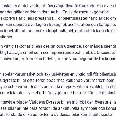
ntusiaster är det viktigt att överväga flera faktorer vid köp av en b
 när det gäller Världens dyraste bil. En av de mest avgörande
aktorerna är bilens prestanda. För bilentusiaster handlar det om
som kan erbjuda överlägsen hastighet, acceleration och körupplev
an innefatta att undersöka topphastighet, motorstorlek och tekn
ationer.
n viktig faktor är bilens design och utseende. För många bilentu
iktigt att äga en bil som ser imponerande och unik ut. Utseendet
nklusive färger, former och detaljer, kan vara avgörande för köpa
n spelar varumärket och exklusiviteten en viktig roll för bilentusi
s dyraste bil är ofta förknippad med välkända varumärken som 
yce och Ferrari. Dessa varumärken representerar kvalitet, presti
nde teknologi, vilket ofta är avgörande faktorer för bilentusiast
ngsvis erbjuder Världens Dyraste bil en inblick i den översta elit
essa bilar är inte bara fordon, de är kulturella symboler och kons
tt förstå de olika aspekterna av dessa bilar kan bilentusiaster