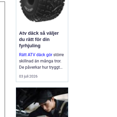
Atv däck så väljer
du rätt för din
fyrhjuling
Rätt ATV däck gör
större
skillnad än många tror.
De påverkar hur tryggt
fyrhjulingen beter sig på
03 juli 2026
väg, hur effektivt den tar
sig fram i skog och lera
och hur marken under
hjulen mår efteråt. Med
ge...