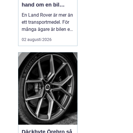
hand om en bil
byggd för tuffa
En Land Rover är mer än
uppdrag
ett transportmedel. För
många ägare är bilen ett
arbetsredskap, ett
02 augusti 2026
fritidsprojekt och en del
av en livsstil. Just därför
spelar service en
avgörande roll. Rätt
skött kan...
Däckbyte Örebro så