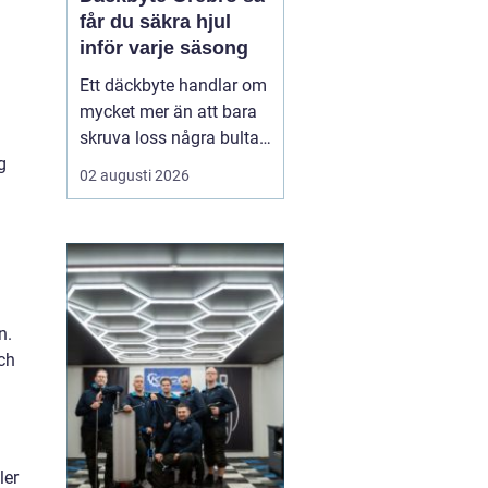
får du säkra hjul
inför varje säsong
Ett däckbyte handlar om
mycket mer än att bara
skruva loss några bultar.
g
För bilägare i Örebro kan
02 augusti 2026
skillnaden mellan bra
och dåliga däck märkas
tydligt när första
snöfallet kommer, eller
när sommarregnet gör
vägarna hala. Med rätt
n.
kunskap om däck, da...
och
ler