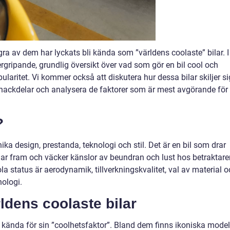
ågra av dem har lyckats bli kända som ”världens coolaste” bilar. I
rgripande, grundlig översikt över vad som gör en bil cool och
ularitet. Vi kommer också att diskutera hur dessa bilar skiljer si
h nackdelar och analysera de faktorer som är mest avgörande för
?
ika design, prestanda, teknologi och stil. Det är en bil som drar
lar fram och väcker känslor av beundran och lust hos betraktare
ola status är aerodynamik, tillverkningskvalitet, val av material 
ologi.
ldens coolaste bilar
it kända för sin ”coolhetsfaktor”. Bland dem finns ikoniska model