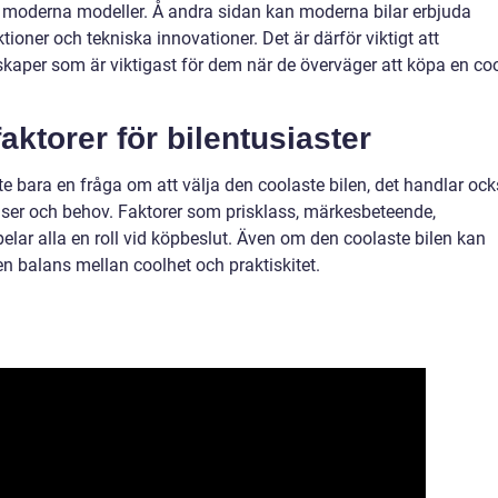
i moderna modeller. Å andra sidan kan moderna bilar erbjuda
ioner och tekniska innovationer. Det är därför viktigt att
skaper som är viktigast för dem när de överväger att köpa en co
ktorer för bilentusiaster
te bara en fråga om att välja den coolaste bilen, det handlar oc
nser och behov. Faktorer som prisklass, märkesbeteende,
t spelar alla en roll vid köpbeslut. Även om den coolaste bilen kan
a en balans mellan coolhet och praktiskitet.