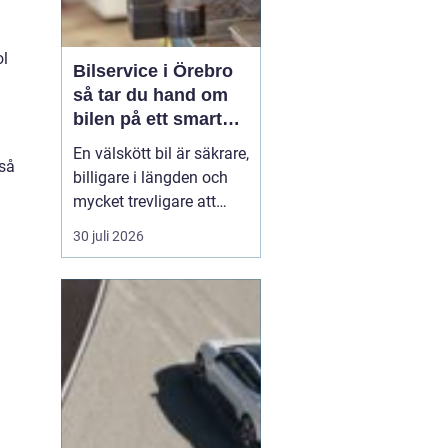
ol
Bilservice i Örebro
så tar du hand om
bilen på ett smart
sätt
En välskött bil är säkrare,
kså
billigare i längden och
mycket trevligare att
köra. Trots det väntar
30 juli 2026
många bilägare i Örebro
för länge med service
och reparationer. I den
här artikeln får du en
enkel genomgång av
hu...