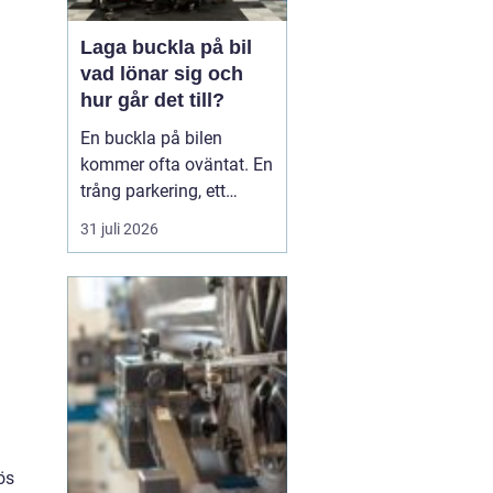
Laga buckla på bil
vad lönar sig och
hur går det till?
En buckla på bilen
kommer ofta oväntat. En
trång parkering, ett
dörruppslag utanför
31 juli 2026
mataffären eller ett
plötsligt hageloväder.
Många blir osäkra direkt:
ska man anmäla till
försäkringen, åka till en
plåtverkstad eller går det
att fixa snabbt och smi...
ös