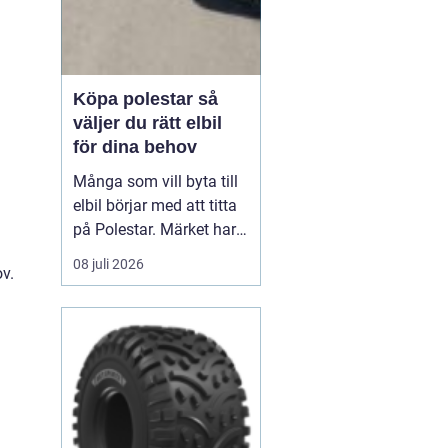
Köpa polestar så
väljer du rätt elbil
för dina behov
Många som vill byta till
elbil börjar med att titta
på Polestar. Märket har
blivit en symbol för
08 juli 2026
ov.
modern, elektrisk körning
där design, teknik och
hållbarhet går hand i
hand. Men hur vet du om
en Polestar passar dig,
och vilken modell som är
rätt val?...