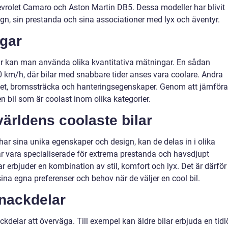
rolet Camaro och Aston Martin DB5. Dessa modeller har blivit
ign, sin prestanda och sina associationer med lyx och äventyr.
ngar
ar kan man använda olika kvantitativa mätningar. En sådan
00 km/h, där bilar med snabbare tider anses vara coolare. Andra
het, bromssträcka och hanteringsegenskaper. Genom att jämföra
 bil som är coolast inom olika kategorier.
världens coolaste bilar
har sina unika egenskaper och design, kan de delas in i olika
lar vara specialiserade för extrema prestanda och havsdjupt
r erbjuder en kombination av stil, komfort och lyx. Det är därför
 sina egna preferenser och behov när de väljer en cool bil.
 nackdelar
ackdelar att överväga. Till exempel kan äldre bilar erbjuda en tidl