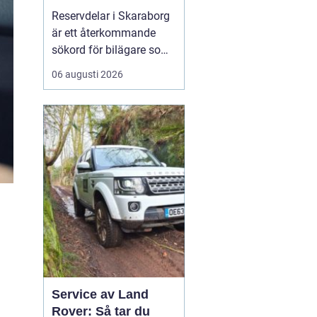
bilar
Reservdelar i Skaraborg
är ett återkommande
sökord för bilägare som
vill hålla bilen i gott
06 augusti 2026
skick utan att betala
onödigt mycket. Många i
regionen vänder sig till
lokala specialister som
bvs.nu när...
Service av Land
Rover: Så tar du