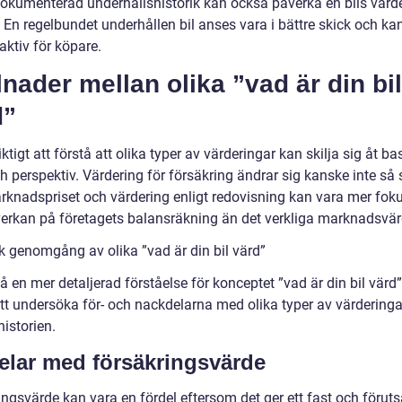
dokumenterad underhållshistorik kan också påverka en bils värd
. En regelbundet underhållen bil anses vara i bättre skick och ka
aktiv för köpare.
lnader mellan olika ”vad är din bil
d”
iktigt att förstå att olika typer av värderingar kan skilja sig åt ba
h perspektiv. Värdering för försäkring ändrar sig kanske inte så
knadspriset och värdering enligt redovisning kan vara mer fok
verkan på företagets balansräkning än det verkliga marknadsvär
sk genomgång av olika ”vad är din bil värd”
få en mer detaljerad förståelse för konceptet ”vad är din bil värd”
att undersöka för- och nackdelarna med olika typer av värderinga
istorien.
elar med försäkringsvärde
ingsvärde kan vara en fördel eftersom det ger ett fast och förut