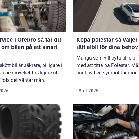
ice i Örebro så tar du
Köpa polestar så väljer du
 om bilen på ett smart
rätt elbil för dina behov
Många som vill byta till elbil
kött bil är säkrare, billigare i
med att titta på Polestar. Mä
n och mycket trevligare att
har blivit en symbol för mod.
Trots det väntar mån...
 2026
08 juli 2026