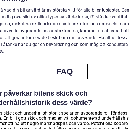
tå vad din bil är värd är av största vikt för alla bilentusiaster. G
undlig översikt av olika typer av värderingar, förstå de kvantitat
arna, diskutera skillnader och historiska för- och nackdelar sam
era över de avgörande beslutsfaktorerna, kommer du att vara bätt
ör att göra informerade beslut om din bils värde. Ha alltid dessa
 i åtanke när du gör en bilvärdering och kom ihåg att konsultera
ov.
FAQ
r påverkar bilens skick och
derhållshistorik dess värde?
s skick och underhållshistorik spelar en avgörande roll för dess
e. En bil i gott skick och med en väl dokumenterad underhållshis
er att ha ett högre marknadspris och värde. Potentiella köpare
rar en bil som är väl underhållen högre än en som har bristfälli