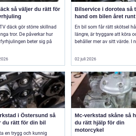
er du rätt för
Bilservice i dorotea så tar du
yrhjuling
hand om bilen året runt
TV däck gör större skillnad
En bil som får rätt skötsel hå
ga tror. De påverkar hur
längre, är tryggare att köra o
 fyrhjulingen beter sig på
behåller mer av sitt värde. I n
 2026
02 juli 2026
rkstad i Östersund så
Mc-verkstad skåne så hittar
r du rätt för din bil
du rätt hjälp för din
motorcykel
tta en trygg och kunnig