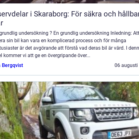
ervdelar i Skaraborg: För säkra och hållba
ar
grundlig undersökning ? En grundlig undersökning Inledning: At
era sin bil kan vara en komplicerad process och för många
tusiaster är det avgörande att förstå vad deras bil är värd. I den
el kommer vi att ge en övergripande över...
 Bergqvist
06 augusti