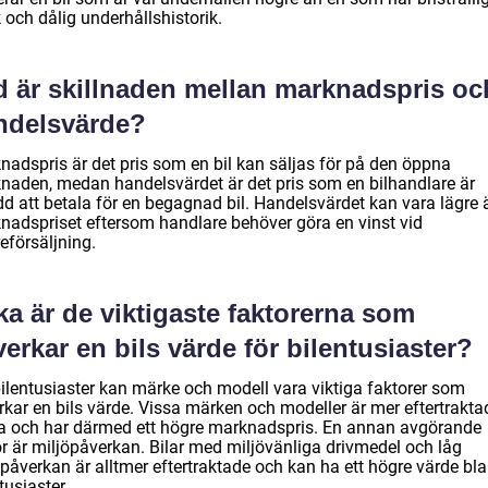
 och dålig underhållshistorik.
d är skillnaden mellan marknadspris oc
ndelsvärde?
nadspris är det pris som en bil kan säljas för på den öppna
naden, medan handelsvärdet är det pris som en bilhandlare är
dd att betala för en begagnad bil. Handelsvärdet kan vara lägre 
nadspriset eftersom handlare behöver göra en vinst vid
eförsäljning.
ka är de viktigaste faktorerna som
erkar en bils värde för bilentusiaster?
bilentusiaster kan märke och modell vara viktiga faktorer som
rkar en bils värde. Vissa märken och modeller är mer eftertrakta
a och har därmed ett högre marknadspris. En annan avgörande
or är miljöpåverkan. Bilar med miljövänliga drivmedel och låg
öpåverkan är alltmer eftertraktade och kan ha ett högre värde bl
tusiaster.