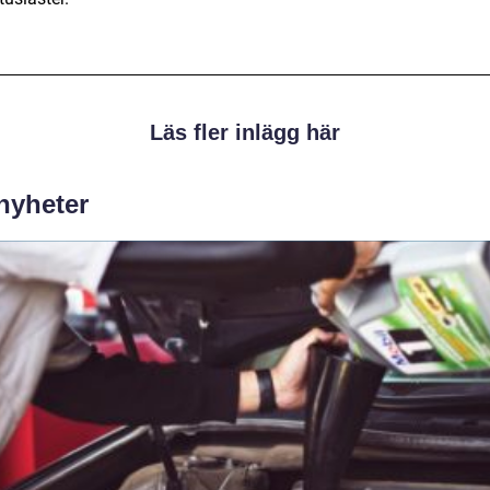
Läs fler inlägg här
 nyheter