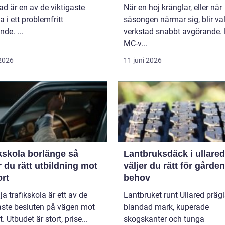
ad är en av de viktigaste
När en hoj krånglar, eller när
a i ett problemfritt
säsongen närmar sig, blir va
nde. ...
verkstad snabbt avgörande.
MC-v...
 2026
11 juni 2026
kskola borlänge så
Lantbruksdäck i ullared s
r du rätt utbildning mot
väljer du rätt för gårde
ort
behov
lja trafikskola är ett av de
Lantbruket runt Ullared präg
aste besluten på vägen mot
blandad mark, kuperade
. Utbudet är stort, prise...
skogskanter och tunga