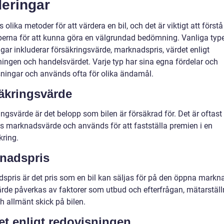
deringar
s olika metoder för att värdera en bil, och det är viktigt att förstå
yperna för att kunna göra en välgrundad bedömning. Vanliga typ
gar inkluderar försäkringsvärde, marknadspris, värdet enligt
ningen och handelsvärdet. Varje typ har sina egna fördelar och
ningar och används ofta för olika ändamål.
äkringsvärde
ngsvärde är det belopp som bilen är försäkrad för. Det är oftast
ns marknadsvärde och används för att fastställa premien i en
kring.
nadspris
spris är det pris som en bil kan säljas för på den öppna markn
ärde påverkas av faktorer som utbud och efterfrågan, mätarställ
h allmänt skick på bilen.
et enligt redovisningen