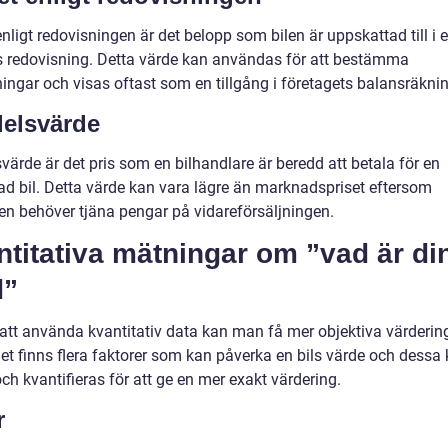
nligt redovisningen är det belopp som bilen är uppskattad till i e
s redovisning. Detta värde kan användas för att bestämma
ingar och visas oftast som en tillgång i företagets balansräknin
elsvärde
ärde är det pris som en bilhandlare är beredd att betala för en
d bil. Detta värde kan vara lägre än marknadspriset eftersom
en behöver tjäna pengar på vidareförsäljningen.
titativa mätningar om ”vad är din
d”
tt använda kvantitativ data kan man få mer objektiva värderin
Det finns flera faktorer som kan påverka en bils värde och dessa
h kvantifieras för att ge en mer exakt värdering.
r