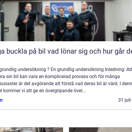
kla på bil vad lönar sig och hur går det
?
grundlig undersökning ? En grundlig undersökning Inledning: At
era sin bil kan vara en komplicerad process och för många
tusiaster är det avgörande att förstå vad deras bil är värd. I den
el kommer vi att ge en övergripande över...
n
31 jul