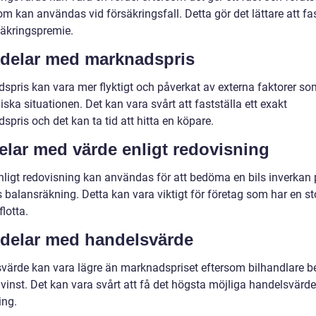
m kan användas vid försäkringsfall. Detta gör det lättare att fas
säkringspremie.
delar med marknadspris
spris kan vara mer flyktigt och påverkat av externa faktorer s
ka situationen. Det kan vara svårt att fastställa ett exakt
pris och det kan ta tid att hitta en köpare.
elar med värde enligt redovisning
nligt redovisning kan användas för att bedöma en bils inverkan 
 balansräkning. Detta kan vara viktigt för företag som har en st
lotta.
delar med handelsvärde
värde kan vara lägre än marknadspriset eftersom bilhandlare b
vinst. Det kan vara svårt att få det högsta möjliga handelsvärde
ing.