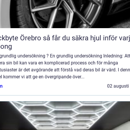
Örebro så får du säkra hjul inför varje
song
grundlig undersökning ? En grundlig undersökning Inledning: At
era sin bil kan vara en komplicerad process och för många
tusiaster är det avgörande att förstå vad deras bil är värd. I den
el kommer vi att ge en övergripande över...
n
02 augusti