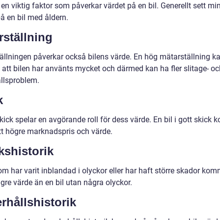
 en viktig faktor som påverkar värdet på en bil. Generellt sett mi
å en bil med åldern.
rställning
ällningen påverkar också bilens värde. En hög mätarställning k
 att bilen har använts mycket och därmed kan ha fler slitage- oc
llsproblem.
k
kick spelar en avgörande roll för dess värde. En bil i gott skick
ett högre marknadspris och värde.
kshistorik
om har varit inblandad i olyckor eller har haft större skador kom
ägre värde än en bil utan några olyckor.
rhållshistorik