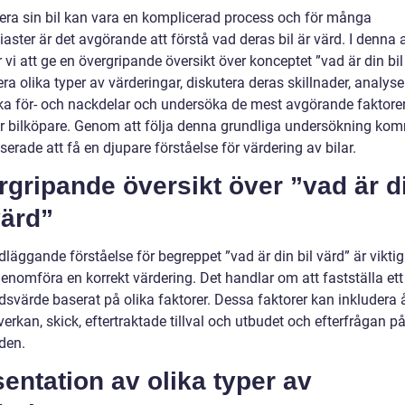
dera sin bil kan vara en komplicerad process och för många
iaster är det avgörande att förstå vad deras bil är värd. I denna a
i att ge en övergripande översikt över konceptet ”vad är din bil
ra olika typer av värderingar, diskutera deras skillnader, analyse
ska för- och nackdelar och undersöka de mest avgörande faktor
r bilköpare. Genom att följa denna grundliga undersökning ko
sserade att få en djupare förståelse för värdering av bilar.
gripande översikt över ”vad är d
värd”
läggande förståelse för begreppet ”vad är din bil värd” är viktig 
enomföra en korrekt värdering. Det handlar om att fastställa ett
svärde baserat på olika faktorer. Dessa faktorer kan inkludera å
erkan, skick, eftertraktade tillval och utbudet och efterfrågan p
den.
entation av olika typer av