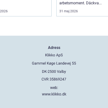
arbetsmoment. Däckva...
i 2026
31 maj 2026
Adress
web:
www.klikko.dk