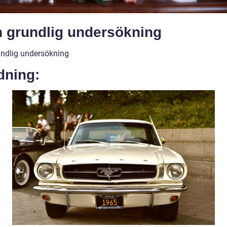
n grundlig undersökning
undlig undersökning
dning: