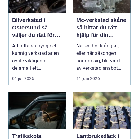
Bilverkstad i
Mc-verkstad skåne
Östersund så
så hittar du rätt
väljer du rätt för
hjälp för din
din bil
motorcykel
Att hitta en trygg och
När en hoj krånglar,
kunnig verkstad är en
eller när säsongen
av de viktigaste
närmar sig, blir valet
delarna i ett
av verkstad snabbt
problemfritt bilägande.
avgörande. En MC-v...
01 juli 2026
11 juni 2026
...
Trafikskola
Lantbruksdäck i