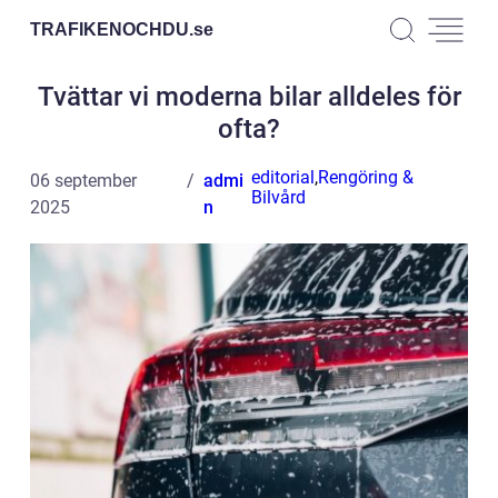
TRAFIKENOCHDU.
se
Tvättar vi moderna bilar alldeles för
ofta?
editorial
,
Rengöring &
06 september
admi
Bilvård
2025
n