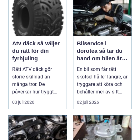
Atv däck så väljer
Bilservice i
du rätt för din
dorotea så tar du
fyrhjuling
hand om bilen året
runt
Rätt ATV däck gör
En bil som får rätt
större skillnad än
skötsel håller längre, är
många tror. De
tryggare att köra och
påverkar hur tryggt
behåller mer av sitt
fyrhjulingen beter sig
värde. I no...
03 juli 2026
02 juli 2026
på vä...