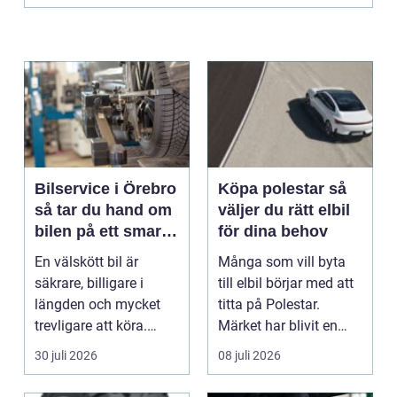
Bilservice i Örebro
Köpa polestar så
så tar du hand om
väljer du rätt elbil
bilen på ett smart
för dina behov
sätt
En välskött bil är
Många som vill byta
säkrare, billigare i
till elbil börjar med att
längden och mycket
titta på Polestar.
trevligare att köra.
Märket har blivit en
Trots det väntar mån...
symbol för mod...
30 juli 2026
08 juli 2026