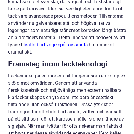
klimat som det svenska, där vägsalt och fukt ständigt
tärde på karossen. Idag ser verkligheten annorlunda ut
tack vare avancerade produktionsmetoder. Tillverkarna
använder nu galvaniserat stål och högkvalitativa
legeringar som naturligt står emot korrosion långt bättre
än äldre tiders material. Detta innebär att behovet av att
fysiskt
tvätta bort varje spår av smuts
har minskat
dramatiskt.
Framsteg inom lackteknologi
Lackeringen på en modern bil fungerar som en komplex
sköld mot omvärlden. Genom att använda
flerskiktsteknik och miljövänliga men extremt hållbara
klarlacker skapas en yta som inte bara är estetiskt
tilltalande utan också funktionell. Dessa ytskikt är
framtagna för att stöta bort smuts, vatten och vägsalt
på ett sätt som gör att karossen håller sig ren längre av
sig själv. När man tvättar för ofta riskerar man faktiskt
att bryta ner dessa skyddande egenskaper. Kemikalier i