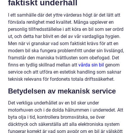
faktiskt underhåll
I ett samhälle där det yttre värderas högt är det lätt att
förväxla renlighet med kvalitet. Många upplever en
personlig tillfredsställelse i att köra en bil som ser orörd
ut, och detta har blivit en del av vår vardagliga hygien.
Men när vi granskar vad som faktiskt krävs för att en
modern bil ska fungera problemfritt under sin livslängd,
framstår den maniska tvättlusten som obefogad. Det
finns en tydlig skillnad mellan att
vårda sin bil
genom
service och att utföra en estetisk handling som saknar
teknisk relevans för fordonets totala driftssäkerhet.
Betydelsen av mekanisk service
Det verkliga underhållet av en bil sker under
motorhuven och i de dolda hålrummen i underredet. Att
byta olja i tid, kontrollera bromsvätska, se över
däcktryck och säkerställa att alla elektroniska system
fungerar korrekt är vad som avgör om en bil är välskött