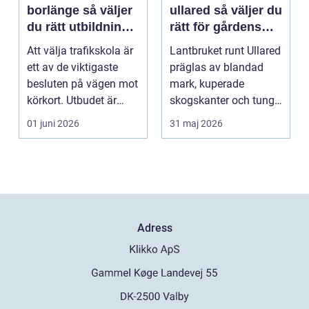
borlänge så väljer
ullared så väljer du
du rätt utbildning
rätt för gårdens
mot körkort
behov
Att välja trafikskola är
Lantbruket runt Ullared
ett av de viktigaste
präglas av blandad
besluten på vägen mot
mark, kuperade
körkort. Utbudet är
skogskanter och tunga
stort, prise...
arbetsmoment.
01 juni 2026
31 maj 2026
Däckva...
Adress