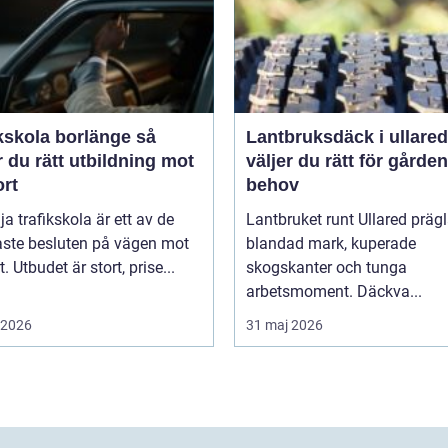
kskola borlänge så
Lantbruksdäck i ullared s
r du rätt utbildning mot
väljer du rätt för gårde
ort
behov
lja trafikskola är ett av de
Lantbruket runt Ullared präg
aste besluten på vägen mot
blandad mark, kuperade
. Utbudet är stort, prise...
skogskanter och tunga
arbetsmoment. Däckva...
i 2026
31 maj 2026