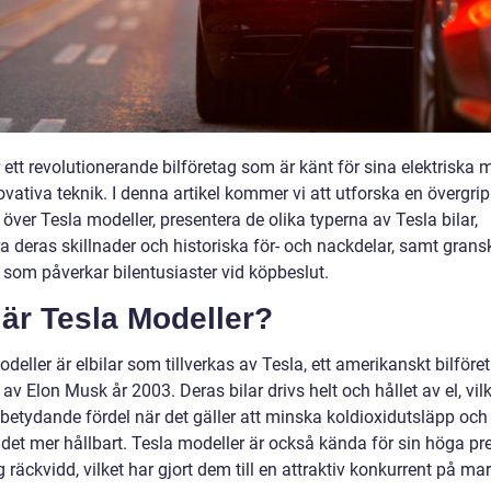
 ett revolutionerande bilföretag som är känt för sina elektriska 
vativa teknik. I denna artikel kommer vi att utforska en övergri
 över Tesla modeller, presentera de olika typerna av Tesla bilar,
a deras skillnader och historiska för- och nackdelar, samt grans
 som påverkar bilentusiaster vid köpbeslut.
är Tesla Modeller?
deller är elbilar som tillverkas av Tesla, ett amerikanskt bilföre
av Elon Musk år 2003. Deras bilar drivs helt och hållet av el, vilk
betydande fördel när det gäller att minska koldioxidutsläpp och
ndet mer hållbart. Tesla modeller är också kända för sin höga p
 räckvidd, vilket har gjort dem till en attraktiv konkurrent på m