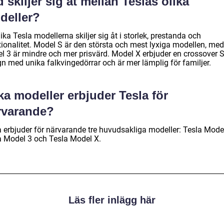
 skiljer sig åt mellan Teslas olika
deller?
ika Tesla modellerna skiljer sig åt i storlek, prestanda och
tionalitet. Model S är den största och mest lyxiga modellen, me
l 3 är mindre och mer prisvärd. Model X erbjuder en crossover 
gn med unika falkvingedörrar och är mer lämplig för familjer.
ka modeller erbjuder Tesla för
rvarande?
a erbjuder för närvarande tre huvudsakliga modeller: Tesla Model
a Model 3 och Tesla Model X.
Läs fler inlägg här