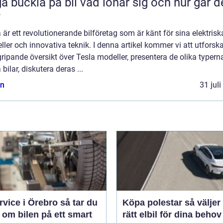
kla på bil vad lönar sig och hur går det
?
 är ett revolutionerande bilföretag som är känt för sina elektrisk
ler och innovativa teknik. I denna artikel kommer vi att utforsk
ripande översikt över Tesla modeller, presentera de olika typern
 bilar, diskutera deras ...
n
31 jul
ice i Örebro så tar du
Köpa polestar så väljer du
 om bilen på ett smart
rätt elbil för dina behov