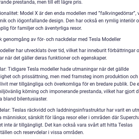
nde prestanda, men till ett lägre pris.
ionalitet: Model X är den enda modellen med ”falkvingedörrar”, v
nik och iögonfallande design. Den har också en rymlig interiör o
lig för familjer och äventyrliga resor.
sk genomgång av för- och nackdelar med Tesla Modeller
deller har utvecklats över tid, vilket har inneburit förbättringar 
ar när det gäller deras funktioner och egenskaper.
lar: Tidigare Tesla modeller hade utmaningar när det gällde
glighet och prissättning, men med framsteg inom produktion och 
livit mer tillgängliga och överkomliga för en bredare publik. De 
iljövänlig körning och imponerande prestanda, vilket har gjort 
 bland bilentusiaster.
elar: Teslas räckvidd och laddningsinfrastruktur har varit en u
a människor, särskilt för långa resor eller i områden där Superch
t inte är tillgängligt. Det kan också vara svårt att hitta Teslas
tällen och reservdelar i vissa områden.