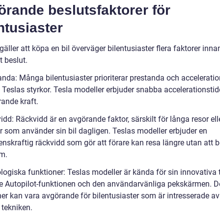
rande beslutsfaktorer för
ntusiaster
gäller att köpa en bil överväger bilentusiaster flera faktorer inna
t beslut.
nda: Många bilentusiaster prioriterar prestanda och acceleration
 Teslas styrkor. Tesla modeller erbjuder snabba accelerationstid
ande kraft.
dd: Räckvidd är en avgörande faktor, särskilt för långa resor ell
r som använder sin bil dagligen. Teslas modeller erbjuder en
enskraftig räckvidd som gör att förare kan resa längre utan att 
m.
ogiska funktioner: Teslas modeller är kända för sin innovativa t
ve Autopilot-funktionen och den användarvänliga pekskärmen. 
ner kan vara avgörande för bilentusiaster som är intresserade a
 tekniken.