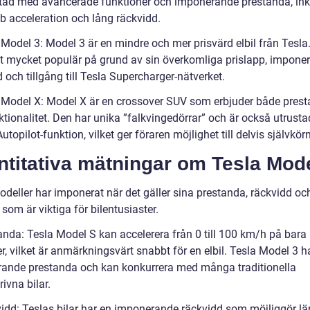
stad med avancerade funktioner och imponerande prestanda, ink
b acceleration och lång räckvidd.
 Model 3: Model 3 är en mindre och mer prisvärd elbil från Tesla
vit mycket populär på grund av sin överkomliga prislapp, impone
 och tillgång till Tesla Supercharger-nätverket.
 Model X: Model X är en crossover SUV som erbjuder både pres
ktionalitet. Den har unika ”falkvingedörrar” och är också utrust
utopilot-funktion, vilket ger föraren möjlighet till delvis självkör
titativa mätningar om Tesla Mode
odeller har imponerat när det gäller sina prestanda, räckvidd oc
 som är viktiga för bilentusiaster.
anda: Tesla Model S kan accelerera från 0 till 100 km/h på bara
, vilket är anmärkningsvärt snabbt för en elbil. Tesla Model 3 h
ande prestanda och kan konkurrera med många traditionella
ivna bilar.
idd: Teslas bilar har en imponerande räckvidd som möjliggör lä