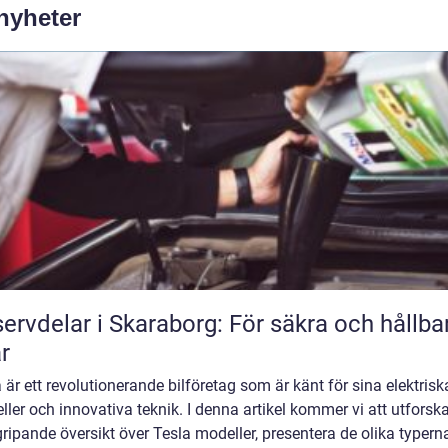
 nyheter
ervdelar i Skaraborg: För säkra och hållba
ar
 är ett revolutionerande bilföretag som är känt för sina elektrisk
ler och innovativa teknik. I denna artikel kommer vi att utforsk
ripande översikt över Tesla modeller, presentera de olika typern