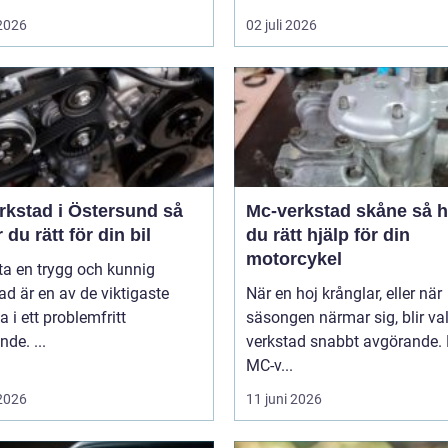
 2026
02 juli 2026
rkstad i Östersund så
Mc-verkstad skåne så hittar
r du rätt för din bil
du rätt hjälp för din
motorcykel
tta en trygg och kunnig
ad är en av de viktigaste
När en hoj krånglar, eller när
a i ett problemfritt
säsongen närmar sig, blir va
nde. ...
verkstad snabbt avgörande.
MC-v...
 2026
11 juni 2026