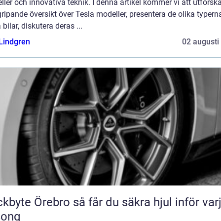
ler och innovativa teknik. I denna artikel kommer vi att utforsk
ripande översikt över Tesla modeller, presentera de olika typern
 bilar, diskutera deras ...
 Lindgren
02 augusti
Örebro så får du säkra hjul inför varje
song