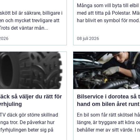
Många som vill byta till elbil
kött bil är säkrare, billigare i
med att titta på Polestar. Mä
n och mycket trevligare att
har blivit en symbol för mod.
Trots det väntar mån...
 2026
08 juli 2026
er du rätt för
Bilservice i dorotea så tar du
yrhjuling
hand om bilen året runt
TV däck gör större skillnad
En bil som får rätt skötsel hå
ga tror. De påverkar hur
längre, är tryggare att köra o
 fyrhjulingen beter sig på
behåller mer av sitt värde. I n