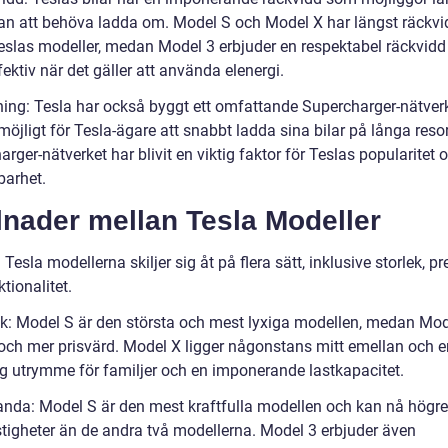
tan att behöva ladda om. Model S och Model X har längst räckvi
eslas modeller, medan Model 3 erbjuder en respektabel räckvidd
ektiv när det gäller att använda elenergi.
ing: Tesla har också byggt ett omfattande Supercharger-nätve
möjligt för Tesla-ägare att snabbt ladda sina bilar på långa resor
rger-nätverket har blivit en viktig faktor för Teslas popularitet 
arhet.
lnader mellan Tesla Modeller
 Tesla modellerna skiljer sig åt på flera sätt, inklusive storlek, p
tionalitet.
ek: Model S är den största och mest lyxiga modellen, medan Mod
och mer prisvärd. Model X ligger någonstans mitt emellan och e
lig utrymme för familjer och en imponerande lastkapacitet.
anda: Model S är den mest kraftfulla modellen och kan nå högre
tigheter än de andra två modellerna. Model 3 erbjuder även