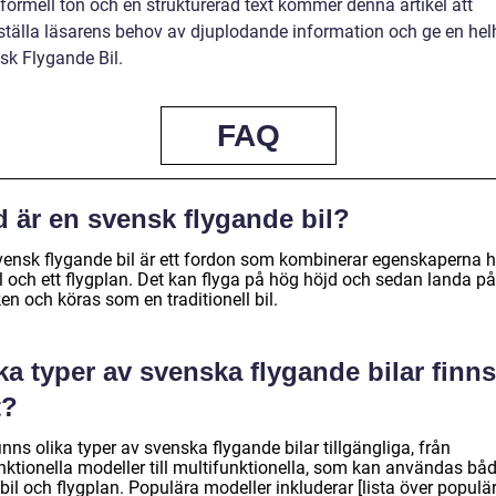
formell ton och en strukturerad text kommer denna artikel att
dsställa läsarens behov av djuplodande information och ge en hel
sk Flygande Bil.
FAQ
d är en svensk flygande bil?
vensk flygande bil är ett fordon som kombinerar egenskaperna 
l och ett flygplan. Det kan flyga på hög höjd och sedan landa på
n och köras som en traditionell bil.
ka typer av svenska flygande bilar finns
t?
inns olika typer av svenska flygande bilar tillgängliga, från
nktionella modeller till multifunktionella, som kan användas bå
il och flygplan. Populära modeller inkluderar [lista över populä