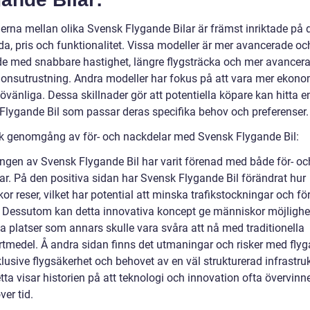
derna mellan olika Svensk Flygande Bilar är främst inriktade på 
da, pris och funktionalitet. Vissa modeller är mer avancerade oc
de med snabbare hastighet, längre flygsträcka och mer avancer
ionsutrustning. Andra modeller har fokus på att vara mer ekon
övänliga. Dessa skillnader gör att potentiella köpare kan hitta e
Flygande Bil som passar deras specifika behov och preferenser.
sk genomgång av för- och nackdelar med Svensk Flygande Bil:
ingen av Svensk Flygande Bil har varit förenad med både för- oc
ar. På den positiva sidan har Svensk Flygande Bil förändrat hur
r reser, vilket har potential att minska trafikstockningar och fö
r. Dessutom kan detta innovativa koncept ge människor möjlighet
a platser som annars skulle vara svåra att nå med traditionella
rtmedel. Å andra sidan finns det utmaningar och risker med fly
nklusive flygsäkerhet och behovet av en väl strukturerad infrastruk
tta visar historien på att teknologi och innovation ofta övervinn
ver tid.