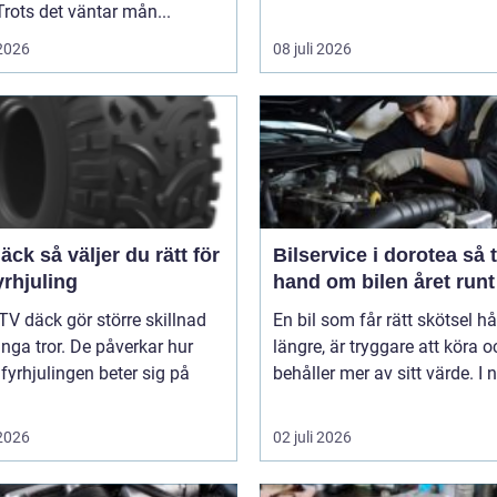
Trots det väntar mån...
 2026
08 juli 2026
er du rätt för
Bilservice i dorotea så tar du
yrhjuling
hand om bilen året runt
TV däck gör större skillnad
En bil som får rätt skötsel hå
ga tror. De påverkar hur
längre, är tryggare att köra o
 fyrhjulingen beter sig på
behåller mer av sitt värde. I n
 2026
02 juli 2026