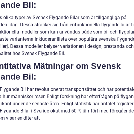
ande Bil:
s olika typer av Svensk Flygande Bilar som är tillgängliga på
n idag. Dessa sträcker sig från enfunktionella flygande bilar ti
nktionella modeller som kan användas både som bil och flygpla
aste varianterna inkluderar [lista över populära svenska flygand
ler]. Dessa modeller belyser variationen i design, prestanda och
nalitet hos Svensk Flygande Bil.
ntitativa Mätningar om Svensk
ande Bil:
lygande Bil har revolutionerat transportsättet och har potential
 hur människor reser. Enligt forskning har efterfrågan på flygan
kant under de senaste åren. Enligt statistik har antalet registre
Flygande Bilar i Sverige ökat med 50 % jämfört med föregående 
m visar enkäter att