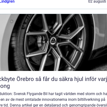
 Lindgren
02 augusti
Örebro så får du säkra hjul inför varje
song
duktion: Svensk Flygande Bil har tagit världen med storm och ha
t en av de mest omtalade innovationerna inom biltillverkning på
e tid. Denna artikel ger en detaljerad och genomgripande översi