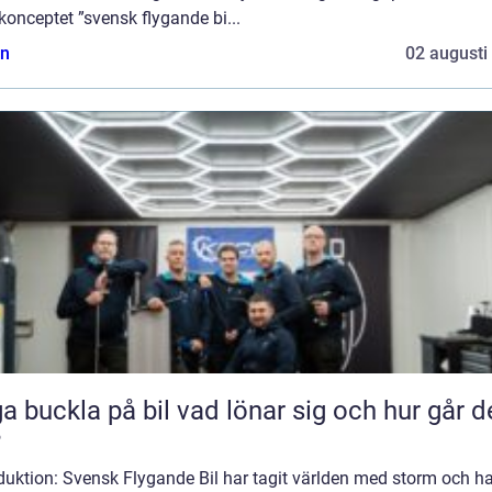
konceptet ”svensk flygande bi...
n
02 augusti
kla på bil vad lönar sig och hur går det
?
duktion: Svensk Flygande Bil har tagit världen med storm och ha