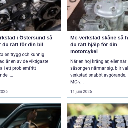
rkstad i Östersund så
Mc-verkstad skåne så hittar
r du rätt för din bil
du rätt hjälp för din
motorcykel
tta en trygg och kunnig
ad är en av de viktigaste
När en hoj krånglar, eller när
a i ett problemfritt
säsongen närmar sig, blir va
nde. ...
verkstad snabbt avgörande.
MC-v...
 2026
11 juni 2026