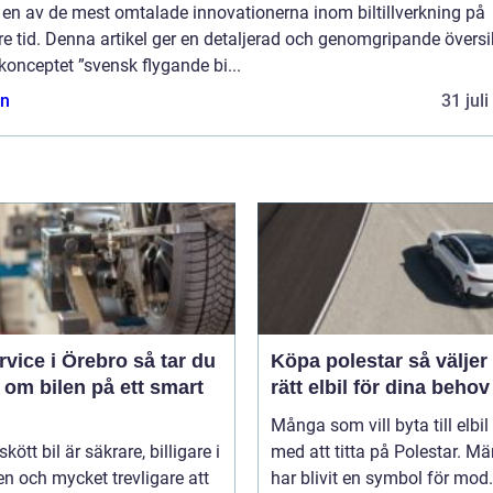
t en av de mest omtalade innovationerna inom biltillverkning på
e tid. Denna artikel ger en detaljerad och genomgripande översi
konceptet ”svensk flygande bi...
n
31 jul
ice i Örebro så tar du
Köpa polestar så väljer du
 om bilen på ett smart
rätt elbil för dina behov
Många som vill byta till elbil
kött bil är säkrare, billigare i
med att titta på Polestar. Mä
n och mycket trevligare att
har blivit en symbol för mod.