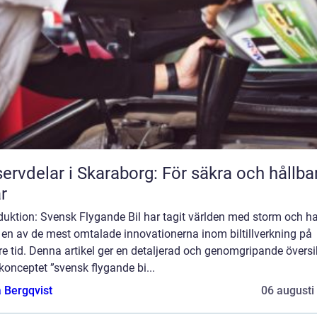
ervdelar i Skaraborg: För säkra och hållba
ar
duktion: Svensk Flygande Bil har tagit världen med storm och ha
t en av de mest omtalade innovationerna inom biltillverkning på
e tid. Denna artikel ger en detaljerad och genomgripande översi
konceptet ”svensk flygande bi...
 Bergqvist
06 augusti