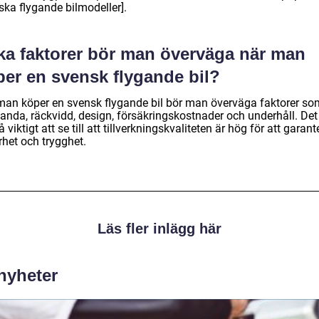
ska flygande bilmodeller].
lka faktorer bör man överväga när man
per en svensk flygande bil?
man köper en svensk flygande bil bör man överväga faktorer so
tanda, räckvidd, design, försäkringskostnader och underhåll. Det
 viktigt att se till att tillverkningskvaliteten är hög för att garant
rhet och trygghet.
Läs fler inlägg här
 nyheter