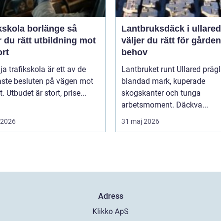
kskola borlänge så
Lantbruksdäck i ullared s
r du rätt utbildning mot
väljer du rätt för gårde
ort
behov
lja trafikskola är ett av de
Lantbruket runt Ullared präg
aste besluten på vägen mot
blandad mark, kuperade
. Utbudet är stort, prise...
skogskanter och tunga
arbetsmoment. Däckva...
i 2026
31 maj 2026
Adress