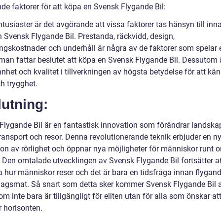
de faktorer för att köpa en Svensk Flygande Bil:
ntusiaster är det avgörande att vissa faktorer tas hänsyn till in
n Svensk Flygande Bil. Prestanda, räckvidd, design,
ingskostnader och underhåll är några av de faktorer som spelar e
r man fattar beslutet att köpa en Svensk Flygande Bil. Dessutom 
het och kvalitet i tillverkningen av högsta betydelse för att kä
h trygghet.
utning:
Flygande Bil är en fantastisk innovation som förändrar landskap
ransport och resor. Denna revolutionerande teknik erbjuder en n
on av rörlighet och öppnar nya möjligheter för människor runt o
. Den omtalade utvecklingen av Svensk Flygande Bil fortsätter at
a hur människor reser och det är bara en tidsfråga innan flygand
rdagsmat. Så snart som detta sker kommer Svensk Flygande Bil a
m inte bara är tillgängligt för eliten utan för alla som önskar att
er horisonten.