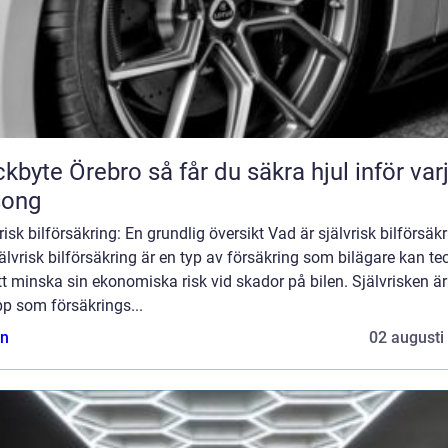
Örebro så får du säkra hjul inför varje
song
risk bilförsäkring: En grundlig översikt Vad är självrisk bilförsäk
älvrisk bilförsäkring är en typ av försäkring som bilägare kan t
tt minska sin ekonomiska risk vid skador på bilen. Självrisken är
p som försäkrings...
n
02 augusti