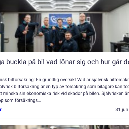
kla på bil vad lönar sig och hur går det
?
risk bilförsäkring: En grundlig översikt Vad är självrisk bilförsäk
älvrisk bilförsäkring är en typ av försäkring som bilägare kan t
tt minska sin ekonomiska risk vid skador på bilen. Självrisken är
p som försäkrings...
n
31 jul