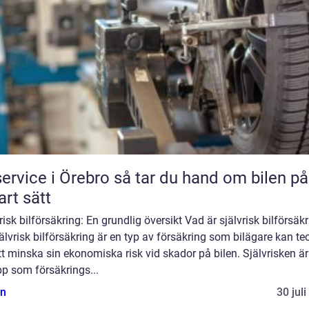
ce i Örebro så tar du hand om bilen på ett
rt sätt
risk bilförsäkring: En grundlig översikt Vad är självrisk bilförsäk
älvrisk bilförsäkring är en typ av försäkring som bilägare kan t
tt minska sin ekonomiska risk vid skador på bilen. Självrisken är
p som försäkrings...
n
30 jul