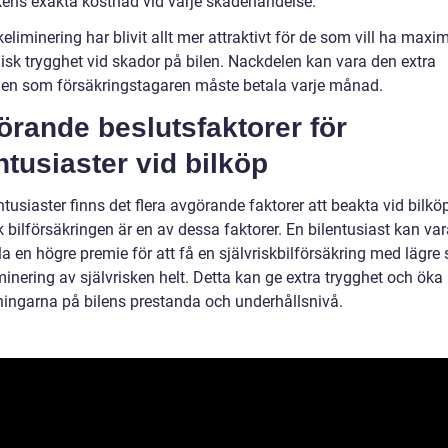
skens exakta kostnad vid varje skadehändelse.
keliminering har blivit allt mer attraktivt för de som vill ha maxi
sk trygghet vid skador på bilen. Nackdelen kan vara den extra
en som försäkringstagaren måste betala varje månad.
rande beslutsfaktorer för
ntusiaster vid bilköp
ntusiaster finns det flera avgörande faktorer att beakta vid bilkö
k bilförsäkringen är en av dessa faktorer. En bilentusiast kan vara
la en högre premie för att få en självriskbilförsäkring med lägre 
iminering av självrisken helt. Detta kan ge extra trygghet och öka
ningarna på bilens prestanda och underhållsnivå.