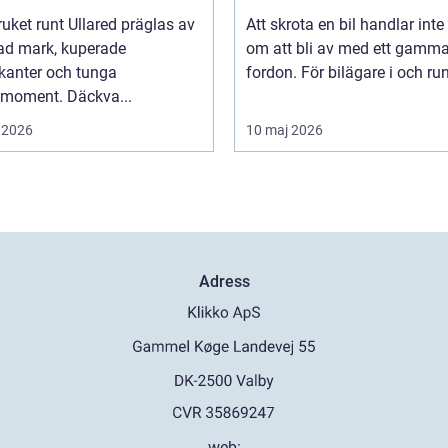
uket runt Ullared präglas av
Att skrota en bil handlar inte
ad mark, kuperade
om att bli av med ett gamma
kanter och tunga
fordon. För bilägare i och runt
smoment. Däckva...
 2026
10 maj 2026
Adress
web: