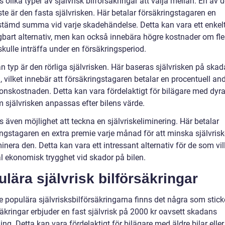
s olika typer av självrisk bilförsäkringar att välja mellan. En av 
te är den fasta självrisken. Här betalar försäkringstagaren en
stämd summa vid varje skadehändelse. Detta kan vara ett enkel
gbart alternativ, men kan också innebära högre kostnader om fle
kulle inträffa under en försäkringsperiod.
n typ är den rörliga självrisken. Här baseras självrisken på ska
 vilket innebär att försäkringstagaren betalar en procentuell an
onskostnaden. Detta kan vara fördelaktigt för bilägare med dyrar
m självrisken anpassas efter bilens värde.
s även möjlighet att teckna en självriskeliminering. Här betalar
ngstagaren en extra premie varje månad för att minska självriske
minera den. Detta kan vara ett intressant alternativ för de som vil
 ekonomisk trygghet vid skador på bilen.
lära självrisk bilförsäkringar
 populära självrisksbilförsäkringarna finns det några som sticke
äkringar erbjuder en fast självrisk på 2000 kr oavsett skadans
ng. Detta kan vara fördelaktigt för bilägare med äldre bilar eller