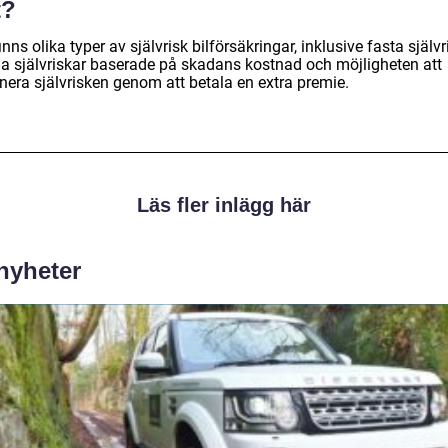
t?
inns olika typer av självrisk bilförsäkringar, inklusive fasta självr
iga självriskar baserade på skadans kostnad och möjligheten att
nera självrisken genom att betala en extra premie.
Läs fler inlägg här
 nyheter