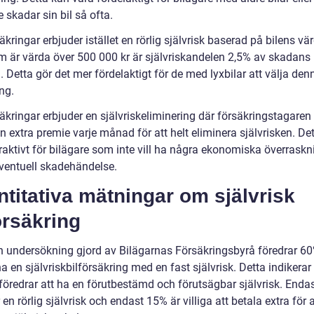
 skadar sin bil så ofta.
kringar erbjuder istället en rörlig självrisk baserad på bilens vär
om är värda över 500 000 kr är självriskandelen 2,5% av skadans
 Detta gör det mer fördelaktigt för de med lyxbilar att välja den
ng.
äkringar erbjuder en självriskeliminering där försäkringstagaren
n extra premie varje månad för att helt eliminera självrisken. De
raktivt för bilägare som inte vill ha några ekonomiska överraskn
eventuell skadehändelse.
titativa mätningar om självrisk
örsäkring
en undersökning gjord av Bilägarnas Försäkringsbyrå föredrar 6
a en självriskbilförsäkring med en fast självrisk. Detta indikerar 
öredrar att ha en förutbestämd och förutsägbar självrisk. Enda
 en rörlig självrisk och endast 15% är villiga att betala extra för a