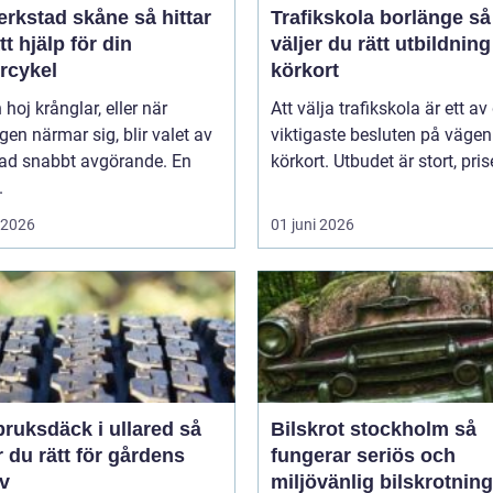
stad skåne så hittar
Trafikskola borlänge så
tt hjälp för din
väljer du rätt utbildnin
rcykel
körkort
 hoj krånglar, eller när
Att välja trafikskola är ett av
en närmar sig, blir valet av
viktigaste besluten på väge
tad snabbt avgörande. En
körkort. Utbudet är stort, prise
.
i 2026
01 juni 2026
ruksdäck i ullared så
Bilskrot stockholm så
r du rätt för gårdens
fungerar seriös och
v
miljövänlig bilskrotning