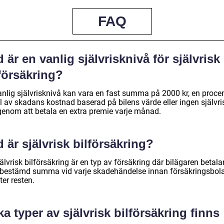
FAQ
 är en vanlig självrisknivå för självrisk
försäkring?
anlig självrisknivå kan vara en fast summa på 2000 kr, en procen
l av skadans kostnad baserad på bilens värde eller ingen självri
 genom att betala en extra premie varje månad.
 är självrisk bilförsäkring?
älvrisk bilförsäkring är en typ av försäkring där bilägaren betala
tbestämd summa vid varje skadehändelse innan försäkringsbol
ter resten.
ka typer av självrisk bilförsäkring finns