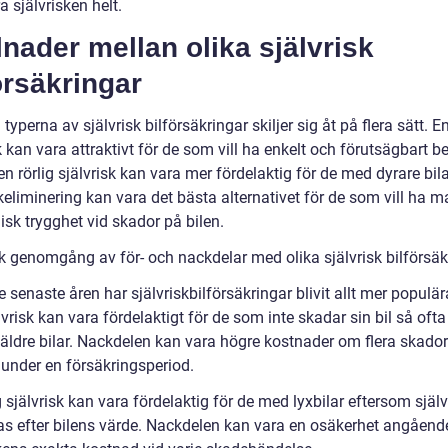
a självrisken helt.
lnader mellan olika självrisk
örsäkringar
 typerna av självrisk bilförsäkringar skiljer sig åt på flera sätt. E
k kan vara attraktivt för de som vill ha enkelt och förutsägbart b
 rörlig självrisk kan vara mer fördelaktig för de med dyrare bila
keliminering kan vara det bästa alternativet för de som vill ha 
sk trygghet vid skador på bilen.
sk genomgång av för- och nackdelar med olika självrisk bilförsäk
 senaste åren har självriskbilförsäkringar blivit allt mer populär
lvrisk kan vara fördelaktigt för de som inte skadar sin bil så ofta 
äldre bilar. Nackdelen kan vara högre kostnader om flera skador
 under en försäkringsperiod.
g självrisk kan vara fördelaktig för de med lyxbilar eftersom själ
s efter bilens värde. Nackdelen kan vara en osäkerhet angåend