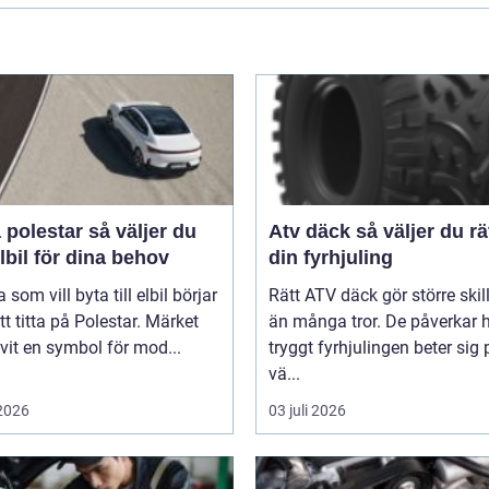
star så väljer du
Atv däck så väljer du rätt för
elbil för dina behov
din fyrhjuling
som vill byta till elbil börjar
Rätt ATV däck gör större ski
t titta på Polestar. Märket
än många tror. De påverkar 
ivit en symbol för mod...
tryggt fyrhjulingen beter sig 
vä...
 2026
03 juli 2026