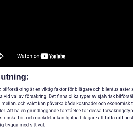
utning:
k bilförsäkring är en viktig faktor för bilägare och bilentusiaster a
 vid val av försäkring. Det finns olika typer av självrisk bilförsä
ja mellan, och valet kan påverka både kostnader och ekonomisk 
dor. Att ha en grundläggande förståelse för dessa försäkringsty
storiska för- och nackdelar kan hjälpa bilägare att fatta rätt bes
g trygga med sitt val.