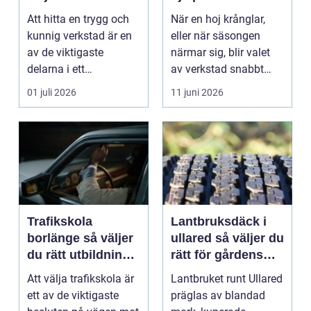
din bil
motorcykel
Att hitta en trygg och
När en hoj krånglar,
kunnig verkstad är en
eller när säsongen
av de viktigaste
närmar sig, blir valet
delarna i ett
av verkstad snabbt
problemfritt bilägande.
avgörande. En MC-v...
01 juli 2026
11 juni 2026
...
Trafikskola
Lantbruksdäck i
borlänge så väljer
ullared så väljer du
du rätt utbildning
rätt för gårdens
mot körkort
behov
Att välja trafikskola är
Lantbruket runt Ullared
ett av de viktigaste
präglas av blandad