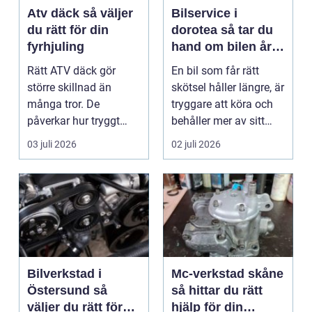
Atv däck så väljer
Bilservice i
du rätt för din
dorotea så tar du
fyrhjuling
hand om bilen året
runt
Rätt ATV däck gör
En bil som får rätt
större skillnad än
skötsel håller längre, är
många tror. De
tryggare att köra och
påverkar hur tryggt
behåller mer av sitt
fyrhjulingen beter sig
värde. I no...
03 juli 2026
02 juli 2026
på vä...
Bilverkstad i
Mc-verkstad skåne
Östersund så
så hittar du rätt
väljer du rätt för
hjälp för din