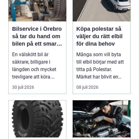
Bilservice i Örebro
Köpa polestar så
så tar du hand om
väljer du rätt elbil
bilen på ett smart
för dina behov
sätt
En välskött bil är
Många som vill byta
säkrare, billigare i
till elbil börjar med att
längden och mycket
titta på Polestar.
trevligare att köra.
Märket har blivit en
Trots det väntar mån...
symbol för mod...
30 juli 2026
08 juli 2026