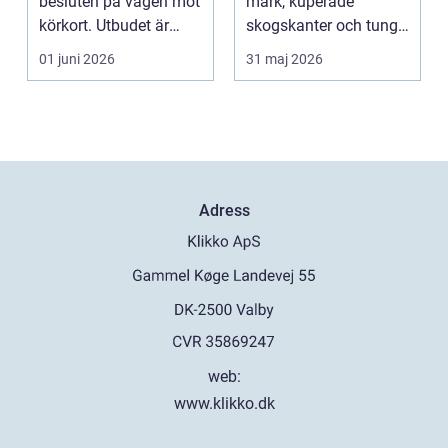
besluten på vägen mot
mark, kuperade
körkort. Utbudet är
skogskanter och tunga
stort, prise...
arbetsmoment.
01 juni 2026
31 maj 2026
Däckva...
Adress
web:
www.klikko.dk