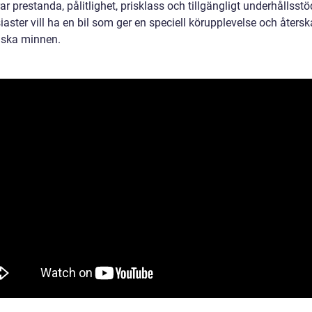
ar prestanda, pålitlighet, prisklass och tillgängligt underhållsstö
iaster vill ha en bil som ger en speciell körupplevelse och åters
iska minnen.