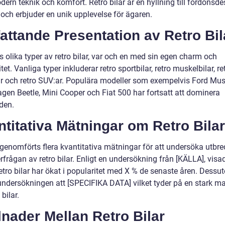
ern teknik och komfort. Retro bilar är en hyllning till fordonsd
 och erbjuder en unik upplevelse för ägaren.
ttande Presentation av Retro Bil
s olika typer av retro bilar, var och en med sin egen charm och
tet. Vanliga typer inkluderar retro sportbilar, retro muskelbilar, re
r och retro SUV:ar. Populära modeller som exempelvis Ford Mus
gen Beetle, Mini Cooper och Fiat 500 har fortsatt att dominera
den.
titativa Mätningar om Retro Bilar
 genomförts flera kvantitativa mätningar för att undersöka utbr
rfrågan av retro bilar. Enligt en undersökning från [KÄLLA], visa
retro bilar har ökat i popularitet med X % de senaste åren. Dess
undersökningen att [SPECIFIKA DATA] vilket tyder på en stark m
 bilar.
lnader Mellan Retro Bilar