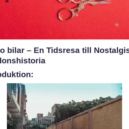
o bilar – En Tidsresa till Nostalgi
donshistoria
oduktion: