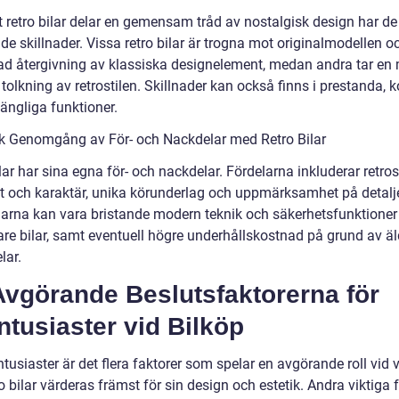
tt retro bilar delar en gemensam tråd av nostalgisk design har d
e skillnader. Vissa retro bilar är trogna mot originalmodellen o
rad återgivning av klassiska designelement, medan andra tar en
olkning av retrostilen. Skillnader kan också finns i prestanda, 
gängliga funktioner.
sk Genomgång av För- och Nackdelar med Retro Bilar
lar har sina egna för- och nackdelar. Fördelarna inkluderar retros
et och karaktär, unika körunderlag och uppmärksamhet på detalje
arna kan vara bristande modern teknik och säkerhetsfunktioner
re bilar, samt eventuell högre underhållskostnad på grund av äl
lar.
Avgörande Beslutsfaktorerna för
ntusiaster vid Bilköp
ntusiaster är det flera faktorer som spelar en avgörande roll vid 
ro bilar värderas främst för sin design och estetik. Andra viktiga 