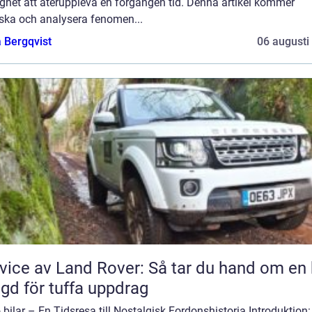
ghet att återuppleva en förgången tid. Denna artikel kommer
rska och analysera fenomen...
 Bergqvist
06 augusti
vice av Land Rover: Så tar du hand om en 
gd för tuffa uppdrag
 bilar – En Tidsresa till Nostalgisk Fordonshistoria Introduktion: