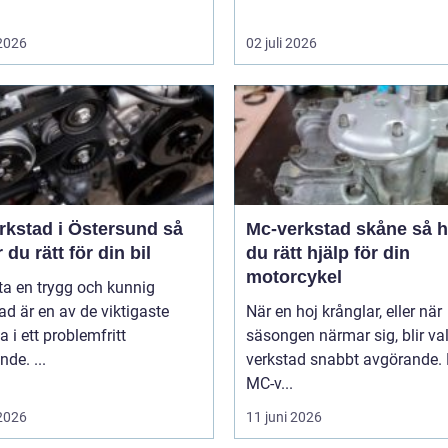
 2026
02 juli 2026
rkstad i Östersund så
Mc-verkstad skåne så hittar
r du rätt för din bil
du rätt hjälp för din
motorcykel
tta en trygg och kunnig
ad är en av de viktigaste
När en hoj krånglar, eller när
a i ett problemfritt
säsongen närmar sig, blir va
nde. ...
verkstad snabbt avgörande.
MC-v...
 2026
11 juni 2026