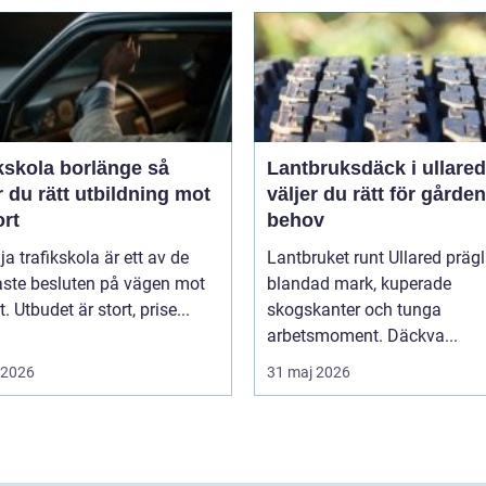
kskola borlänge så
Lantbruksdäck i ullared s
r du rätt utbildning mot
väljer du rätt för gårde
ort
behov
lja trafikskola är ett av de
Lantbruket runt Ullared präg
aste besluten på vägen mot
blandad mark, kuperade
. Utbudet är stort, prise...
skogskanter och tunga
arbetsmoment. Däckva...
i 2026
31 maj 2026