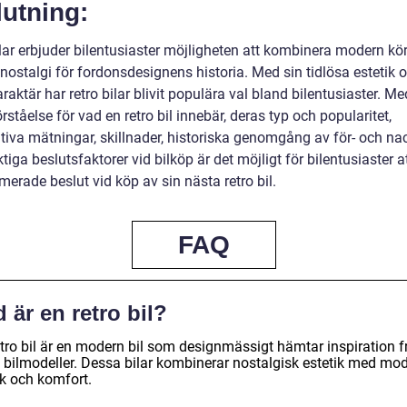
utning:
ilar erbjuder bilentusiaster möjligheten att kombinera modern kö
nostalgi för fordonsdesignens historia. Med sin tidlösa estetik 
raktär har retro bilar blivit populära val bland bilentusiaster. M
örståelse för vad en retro bil innebär, deras typ och popularitet,
ativa mätningar, skillnader, historiska genomgång av för- och na
tiga beslutsfaktorer vid bilköp är det möjligt för bilentusiaster at
merade beslut vid köp av sin nästa retro bil.
FAQ
 är en retro bil?
etro bil är en modern bil som designmässigt hämtar inspiration f
e bilmodeller. Dessa bilar kombinerar nostalgisk estetik med mo
ik och komfort.