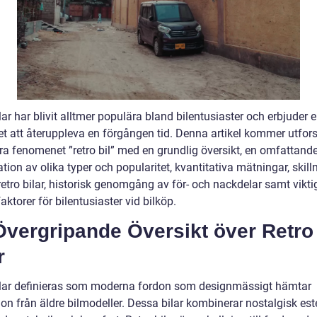
lar har blivit alltmer populära bland bilentusiaster och erbjuder 
et att återuppleva en förgången tid. Denna artikel kommer utfor
ra fenomenet ”retro bil” med en grundlig översikt, en omfattand
tion av olika typer och popularitet, kvantitativa mätningar, skill
etro bilar, historisk genomgång av för- och nackdelar samt vikti
aktorer för bilentusiaster vid bilköp.
Övergripande Översikt över Retro
r
ilar definieras som moderna fordon som designmässigt hämtar
ion från äldre bilmodeller. Dessa bilar kombinerar nostalgisk est