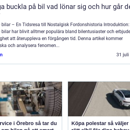
kla på bil vad lönar sig och hur går det
?
 bilar – En Tidsresa till Nostalgisk Fordonshistoria Introduktion:
 bilar har blivit alltmer populära bland bilentusiaster och erbjud
ghet att återuppleva en förgången tid. Denna artikel kommer
rska och analysera fenomen...
n
31 jul
ice i Örebro så tar du
Köpa polestar så väljer du