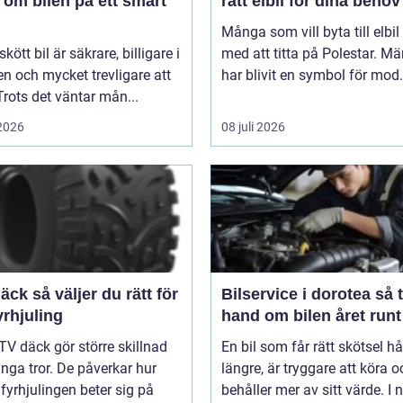
 om bilen på ett smart
rätt elbil för dina behov
Många som vill byta till elbil
kött bil är säkrare, billigare i
med att titta på Polestar. Mä
n och mycket trevligare att
har blivit en symbol för mod.
Trots det väntar mån...
 2026
08 juli 2026
er du rätt för
Bilservice i dorotea så tar du
yrhjuling
hand om bilen året runt
TV däck gör större skillnad
En bil som får rätt skötsel hå
ga tror. De påverkar hur
längre, är tryggare att köra o
 fyrhjulingen beter sig på
behåller mer av sitt värde. I n