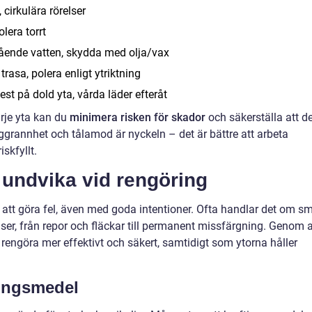
 cirkulära rörelser
lera torrt
stående vatten, skydda med olja/vax
rasa, polera enligt ytriktning
test på dold yta, vårda läder efteråt
rje yta kan du
minimera risken för skador
och säkerställa att d
ggrannhet och tålamod är nyckeln – det är bättre att arbeta
skfyllt.
 undvika vid rengöring
tt att göra fel, även med goda intentioner. Ofta handlar det om s
r, från repor och fläckar till permanent missfärgning. Genom a
rengöra mer effektivt och säkert, samtidigt som ytorna håller
ringsmedel