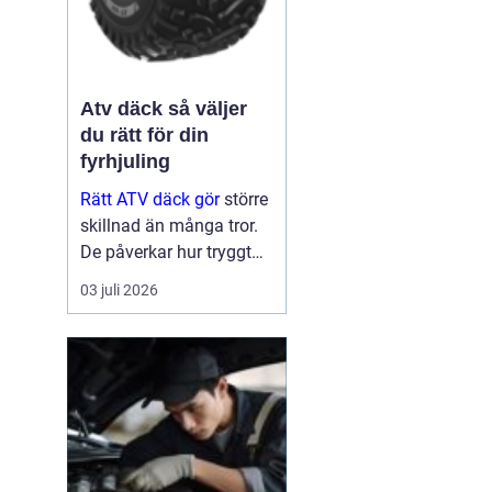
Atv däck så väljer
du rätt för din
fyrhjuling
Rätt ATV däck gör
större
skillnad än många tror.
De påverkar hur tryggt
fyrhjulingen beter sig på
03 juli 2026
väg, hur effektivt den tar
sig fram i skog och lera
och hur marken under
hjulen mår efteråt. Med
ge...