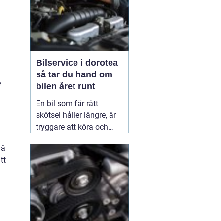
Bilservice i dorotea
så tar du hand om
e
bilen året runt
En bil som får rätt
skötsel håller längre, är
tryggare att köra och
behåller mer av sitt
må
värde. I norra Sverige,
tt
med kalla vintrar, vägsalt
och långa avstånd, blir
bra service extra viktig.
Många som
02 juli 2026