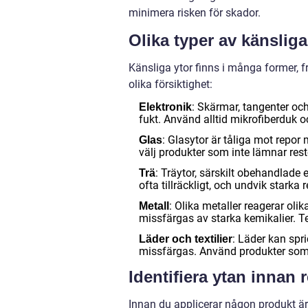
minimera risken för skador.
Olika typer av känsliga
Känsliga ytor finns i många former, frå
olika försiktighet:
: Skärmar, tangenter och
Elektronik
fukt. Använd alltid mikrofiberduk 
: Glasytor är tåliga mot repor 
Glas
välj produkter som inte lämnar rest
: Träytor, särskilt obehandlade e
Trä
ofta tillräckligt, och undvik starka
: Olika metaller reagerar ol
Metall
missfärgas av starka kemikalier. Tes
: Läder kan spri
Läder och textilier
missfärgas. Använd produkter som ä
Identifiera ytan innan 
Innan du applicerar någon produkt är