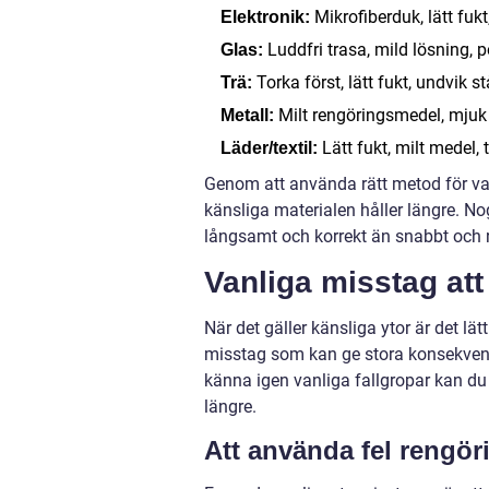
Mikrofiberduk, lätt fukt,
Elektronik:
Luddfri trasa, mild lösning, po
Glas:
Torka först, lätt fukt, undvik 
Trä:
Milt rengöringsmedel, mjuk t
Metall:
Lätt fukt, milt medel, 
Läder/textil:
Genom att använda rätt metod för va
känsliga materialen håller längre. No
långsamt och korrekt än snabbt och ri
Vanliga misstag att
När det gäller känsliga ytor är det lä
misstag som kan ge stora konsekvense
känna igen vanliga fallgropar kan du 
längre.
Att använda fel rengö