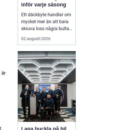
inför varje säsong
Ett däckbyte handlar om
mycket mer än att bara
skruva loss några bultar.
För bilägare i Örebro kan
02 augusti 2026
skillnaden mellan bra
och dåliga däck märkas
tydligt när första
snöfallet kommer, eller
när sommarregnet gör
 är
vägarna hala. Med rätt
kunskap om däck, da...
t
Laga buckla på bil