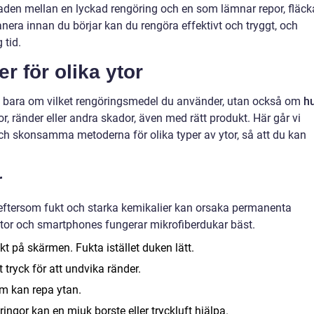
llnaden mellan en lyckad rengöring och en som lämnar repor, fläck
nera innan du börjar kan du rengöra effektivt och tryggt, och
 tid.
 för olika ytor
te bara om vilket rengöringsmedel du använder, utan också om
h
or, ränder eller andra skador, även med rätt produkt. Här går vi
ch skonsamma metoderna för olika typer av ytor, så att du kan
r
t eftersom fukt och starka kemikalier kan orsaka permanenta
attor och smartphones fungerar mikrofiberdukar bäst.
t på skärmen. Fukta istället duken lätt.
 tryck för att undvika ränder.
om kan repa ytan.
ingor kan en mjuk borste eller tryckluft hjälpa.