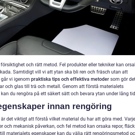
försiktighet och rätt metod. Fel produkter eller tekniker kan ors
ada. Samtidigt vill vi att ytan ska bli ren och fräsch utan att
n går vi igenom
praktiska tips och effektiva metoder
som gör de
ar och glas till trä och metall. Genom att förstå materialets
kan du rengöra på ett säkert sätt och bevara ytan under lång tid
 egenskaper innan rengöring
är det viktigt att förstå vilket material du har att göra med. Varj
ier och mekanisk påverkan, och fel metod kan orsaka repor, fläck
till materialets egenskaper kan du välja rätt rengöringsmetod o