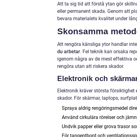
Att ta sig tid att förstå ytan gör ski
eller permanent skada. Genom att pla
bevara materialets kvalitet under lång
Skonsamma metoder
Att rengöra känsliga ytor handlar in
du arbetar
. Fel teknik kan orsaka rep
igenom några av de mest effektiva o
rengöra utan att riskera skador.
Elektronik och skärma
Elektronik kräver största försiktighe
skador. För skärmar, laptops, surfpl
Spraya aldrig rengöringsmedel direk
Använd cirkulära rörelser och jämnt
Undvik papper eller grova trasor s
För tangentbord och ventilationsspr