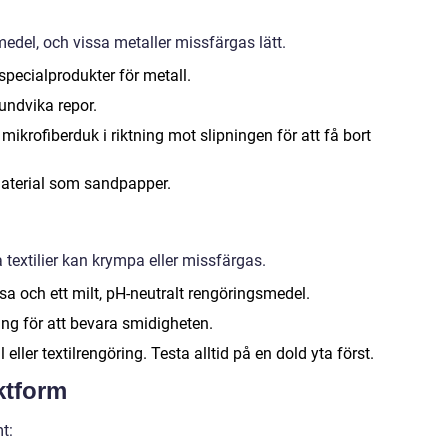
edel, och vissa metaller missfärgas lätt.
specialprodukter för metall.
 undvika repor.
 mikrofiberduk i riktning mot slipningen för att få bort
material som sandpapper.
a textilier kan krympa eller missfärgas.
sa och ett milt, pH-neutralt rengöringsmedel.
ing för att bevara smidigheten.
eller textilrengöring. Testa alltid på en dold yta först.
ktform
t: