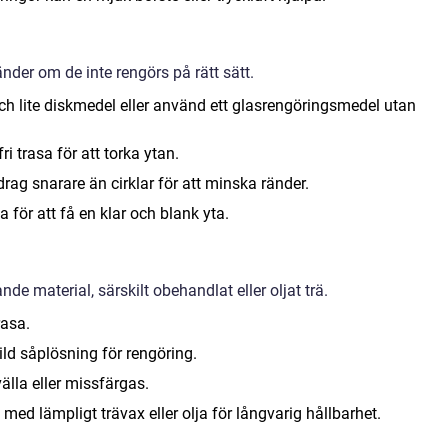
änder om de inte rengörs på rätt sätt.
ch lite diskmedel eller använd ett glasrengöringsmedel utan
i trasa för att torka ytan.
 drag snarare än cirklar för att minska ränder.
 för att få en klar och blank yta.
nde material, särskilt obehandlat eller oljat trä.
rasa.
ld såplösning för rengöring.
älla eller missfärgas.
med lämpligt trävax eller olja för långvarig hållbarhet.