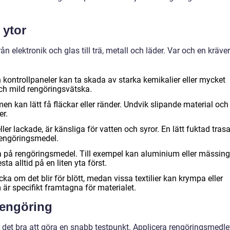
 ytor
n elektronik och glas till trä, metall och läder. Var och en kräver
 kontrollpaneler kan ta skada av starka kemikalier eller mycket
och mild rengöringsvätska.
men kan lätt få fläckar eller ränder. Undvik slipande material och
er.
ller lackade, är känsliga för vatten och syror. En lätt fuktad trasa
 rengöringsmedel.
ika på rengöringsmedel. Till exempel kan aluminium eller mässing
ta alltid på en liten yta först.
cka om det blir för blött, medan vissa textilier kan krympa eller
r specifikt framtagna för materialet.
rengöring
 det bra att göra en snabb testpunkt. Applicera rengöringsmedle