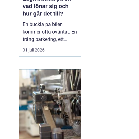
vad lönar sig och
hur går det till?
En buckla på bilen
kommer ofta oväntat. En
trång parkering, ett
dörruppslag utanför
31 juli 2026
mataffären eller ett
plötsligt hageloväder.
Många blir osäkra direkt:
ska man anmäla till
försäkringen, åka till en
plåtverkstad eller går det
att fixa snabbt och smi...