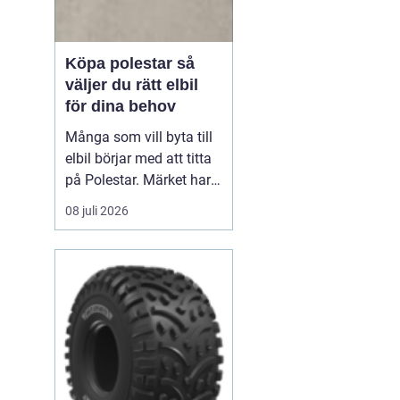
Köpa polestar så
väljer du rätt elbil
för dina behov
Många som vill byta till
elbil börjar med att titta
på Polestar. Märket har
blivit en symbol för
08 juli 2026
modern, elektrisk körning
där design, teknik och
hållbarhet går hand i
hand. Men hur vet du om
en Polestar passar dig,
och vilken modell som är
rätt val?...