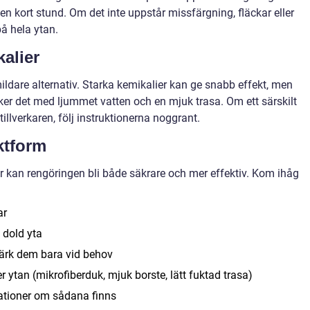
a en kort stund. Om det inte uppstår missfärgning, fläckar eller
å hela ytan.
kalier
mildare alternativ. Starka kemikalier kan ge snabb effekt, men
äcker det med ljummet vatten och en mjuk trasa. Om ett särskilt
lverkaren, följ instruktionerna noggrant.
ktform
r kan rengöringen bli både säkrare och mer effektiv. Kom ihåg
ar
 dold yta
ärk dem bara vid behov
 ytan (mikrofiberduk, mjuk borste, lätt fuktad trasa)
dationer om sådana finns