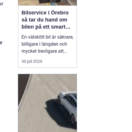
ar
Bilservice i Örebro
så tar du hand om
bilen på ett smart
sätt
En välskött bil är säkrare,
ur
billigare i längden och
mycket trevligare att
köra. Trots det väntar
30 juli 2026
många bilägare i Örebro
för länge med service
och reparationer. I den
här artikeln får du en
enkel genomgång av
hu...