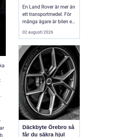
byggd för tuffa
En Land Rover är mer än
uppdrag
ett transportmedel. För
många ägare är bilen ett
arbetsredskap, ett
02 augusti 2026
fritidsprojekt och en del
av en livsstil. Just därför
spelar service en
avgörande roll. Rätt
aka
skött kan...
t
.
e
Däckbyte Örebro så
ar
får du säkra hjul
ch