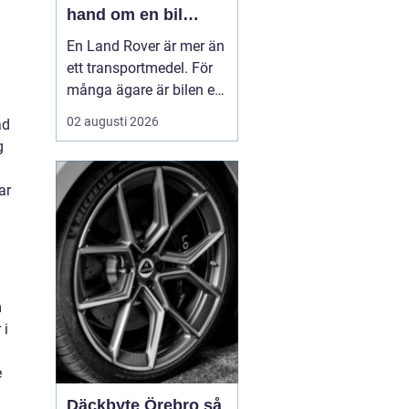
hand om en bil
byggd för tuffa
En Land Rover är mer än
uppdrag
ett transportmedel. För
många ägare är bilen ett
arbetsredskap, ett
02 augusti 2026
ad
fritidsprojekt och en del
g
av en livsstil. Just därför
spelar service en
ar
avgörande roll. Rätt
skött kan...
m
 i
e
Däckbyte Örebro så