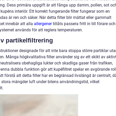
ning. Dess primära uppgift är att fånga upp damm, pollen, sot oc
kupéns interiör. Ett korrekt fungerande filter fungerar som en
ndas är ren och säker. När detta filter blir mättat eller gammalt
lket innebär att alla
allergener
tillåts passera fritt in till förare och
ystemet används för att reglera temperaturen.
 partikelfiltrering
truktioner designade för att inte bara stoppa större partiklar ut
n. Många högkvalitativa filter använder sig av ett skikt av aktiv
utralisera obehagliga lukter och skadliga gaser från trafiken,
nna dubbla funktion gör att kupéfiltret spelar en avgörande rol
t förstå att detta filter har en begränsad livslängd är centralt, d
 stora mängder luft under bilens användningstid, vilket
lt.