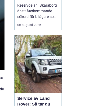
bilar
Reservdelar i Skaraborg
är ett återkommande
sökord för bilägare som
vill hålla bilen i gott
06 augusti 2026
skick utan att betala
onödigt mycket. Många i
regionen vänder sig till
lokala specialister som
bvs.nu när...
sa
nde
t
Service av Land
Rover: Så tar du