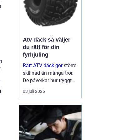
h
Atv däck så väljer
du rätt för din
fyrhjuling
an
Rätt ATV däck gör
större
t
skillnad än många tror.
De påverkar hur tryggt
l
fyrhjulingen beter sig på
å
03 juli 2026
väg, hur effektivt den tar
sig fram i skog och lera
och hur marken under
hjulen mår efteråt. Med
ge...