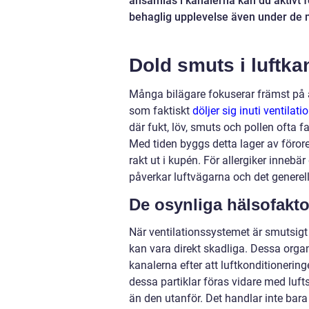
ansamlas i kanalerna kan du aktivt för
behaglig upplevelse även under de 
Dold smuts i luftka
Många bilägare fokuserar främst på a
som faktiskt
döljer sig inuti ventilat
där fukt, löv, smuts och pollen ofta 
Med tiden byggs detta lager av föror
rakt ut i kupén. För allergiker innebä
påverkar luftvägarna och det generel
De osynliga hälsofakto
När ventilationssystemet är smutsig
kan vara direkt skadliga. Dessa organi
kanalerna efter att luftkonditionerin
dessa partiklar föras vidare med luf
än den utanför. Det handlar inte bar