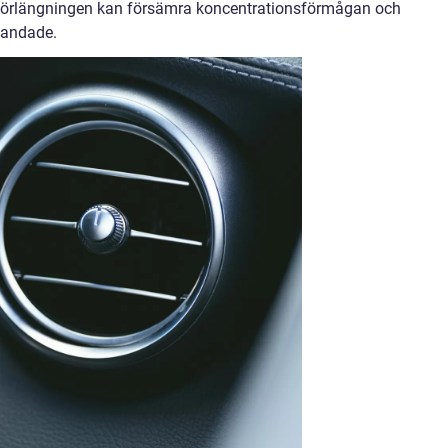
et i förlängningen kan försämra koncentrationsförmågan och
blandade.