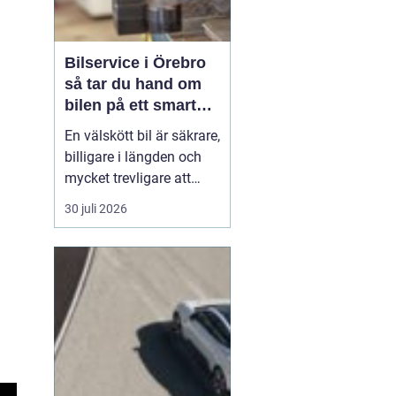
Bilservice i Örebro
så tar du hand om
bilen på ett smart
sätt
En välskött bil är säkrare,
billigare i längden och
mycket trevligare att
köra. Trots det väntar
30 juli 2026
många bilägare i Örebro
för länge med service
och reparationer. I den
här artikeln får du en
enkel genomgång av
hu...