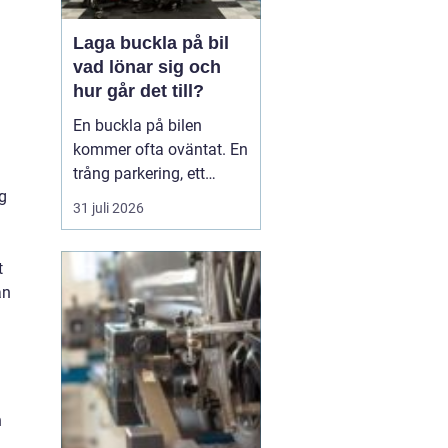
Laga buckla på bil
vad lönar sig och
hur går det till?
En buckla på bilen
kommer ofta oväntat. En
trång parkering, ett
ng
dörruppslag utanför
31 juli 2026
mataffären eller ett
plötsligt hageloväder.
t
Många blir osäkra direkt:
an
ska man anmäla till
försäkringen, åka till en
plåtverkstad eller går det
att fixa snabbt och smi...
h