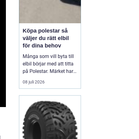
Köpa polestar så
väljer du rätt elbil
för dina behov
Många som vill byta till
elbil börjar med att titta
på Polestar. Märket har
blivit en symbol för
08 juli 2026
modern, elektrisk körning
där design, teknik och
hållbarhet går hand i
hand. Men hur vet du om
en Polestar passar dig,
och vilken modell som är
rätt val?...
l