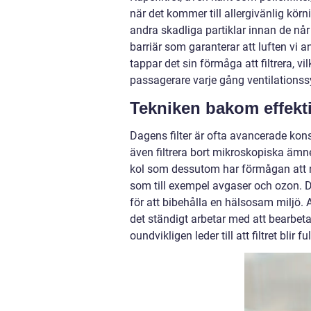
när det kommer till allergivänlig kör
andra skadliga partiklar innan de når 
barriär som garanterar att luften vi a
tappar det sin förmåga att filtrera, vi
passagerare varje gång ventilationss
Tekniken bakom effektiv
Dagens filter är ofta avancerade kons
även filtrera bort mikroskopiska ämne
kol som dessutom har förmågan att ne
som till exempel avgaser och ozon. De
för att bibehålla en hälsosam miljö. At
det ständigt arbetar med att bearbeta
oundvikligen leder till att filtret blir ful