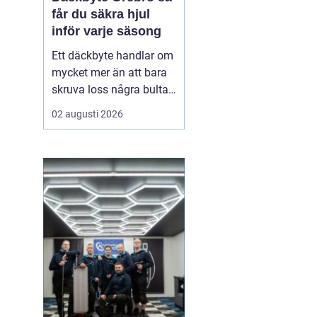
får du säkra hjul
inför varje säsong
Ett däckbyte handlar om
mycket mer än att bara
skruva loss några bultar.
För bilägare i Örebro kan
02 augusti 2026
skillnaden mellan bra
och dåliga däck märkas
tydligt när första
snöfallet kommer, eller
när sommarregnet gör
vägarna hala. Med rätt
kunskap om däck, da...