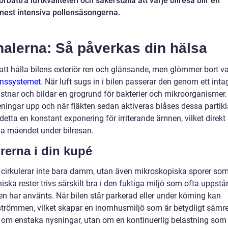
bättra luftkvaliteten och säkerställa att varje bilresa blir en
mest intensiva pollensäsongerna.
nalerna: Så påverkas din hälsa
tt hålla bilens exteriör ren och glänsande, men glömmer bort v
ionssystemet
. När luft sugs in i bilen passerar den genom ett inta
fastnar och bildar en grogrund för bakterier och mikroorganismer.
eningar upp och när fläkten sedan aktiveras blåses dessa partikl
r detta en konstant exponering för irriterande ämnen, vilket direkt
la måendet under bilresan.
rerna i din kupé
t cirkulerar inte bara damm, utan även mikroskopiska sporer so
ska rester trivs särskilt bra i den fuktiga miljö som ofta uppstår
gen har använts. När bilen står parkerad eller under körning kan
tströmmen, vilket skapar en inomhusmiljö som är betydligt sämr
a om enstaka nysningar, utan om en kontinuerlig belastning som