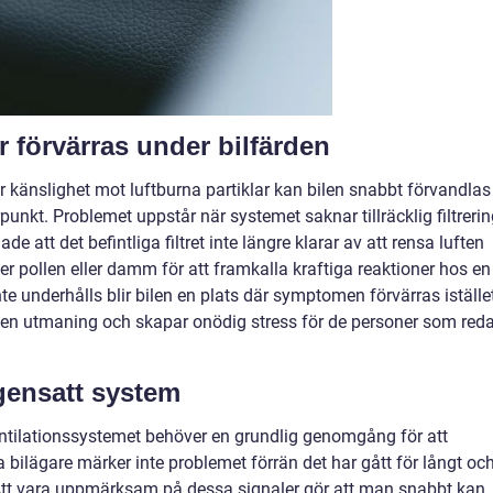
r förvärras under bilfärden
er känslighet mot luftburna partiklar kan bilen snabbt förvandlas
punkt. Problemet uppstår när systemet saknar tillräcklig filtreri
de att det befintliga filtret inte längre klarar av att rensa luften
r pollen eller damm för att framkalla kraftiga reaktioner hos en
te underhålls blir bilen en plats där symptomen förvärras iställe
till en utmaning och skapar onödig stress för de personer som red
igensatt system
ventilationssystemet behöver en grundlig genomgång för att
a bilägare märker inte problemet förrän det har gått för långt oc
. Att vara uppmärksam på dessa signaler gör att man snabbt kan