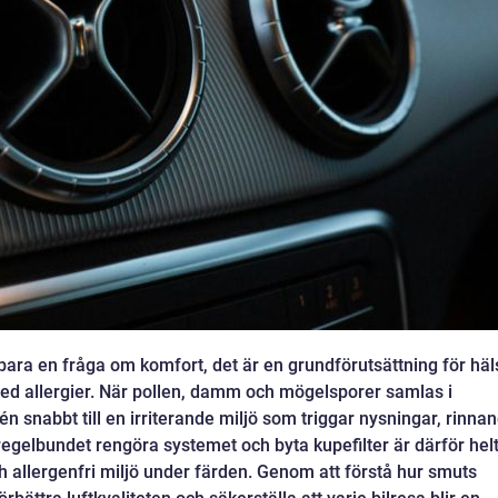
n bara en fråga om komfort, det är en grundförutsättning för häl
 med allergier. När pollen, damm och mögelsporer samlas i
n snabbt till en irriterande miljö som triggar nysningar, rinna
regelbundet rengöra systemet och byta kupefilter är därför hel
h allergenfri miljö under färden. Genom att förstå hur smuts