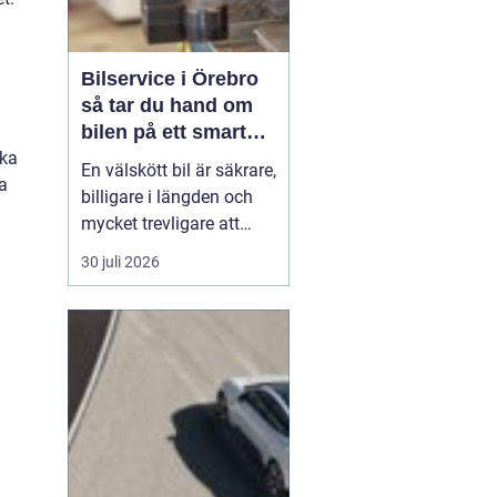
Bilservice i Örebro
så tar du hand om
bilen på ett smart
sätt
ska
En välskött bil är säkrare,
a
billigare i längden och
mycket trevligare att
köra. Trots det väntar
30 juli 2026
många bilägare i Örebro
för länge med service
och reparationer. I den
här artikeln får du en
enkel genomgång av
hu...