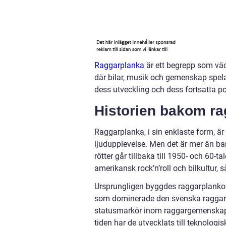
Raggarplanka
är ett begrepp som väc
där bilar, musik och gemenskap spelar
dess utveckling och dess fortsatta po
Historien bakom r
Raggarplanka, i sin enklaste form, är
ljudupplevelse. Men det är mer än bar
rötter går tillbaka till 1950- och 60
amerikansk rock’n’roll och bilkultur, 
Ursprungligen byggdes raggarplankor 
som dominerade den svenska raggark
statusmarkör inom raggargemenskapen
tiden har de utvecklats till teknolo