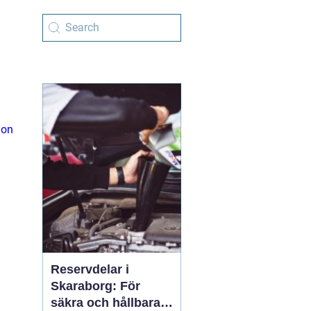
ion
Reservdelar i
Skaraborg: För
säkra och hållbara