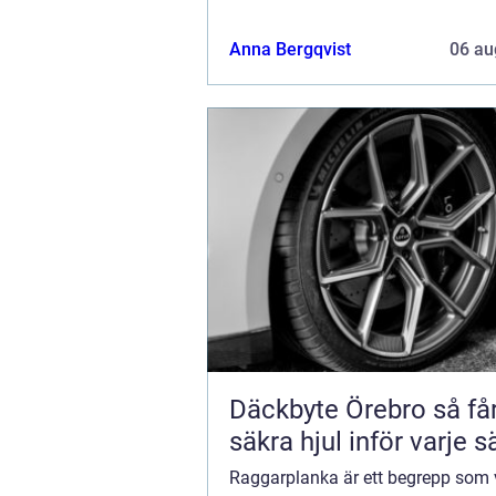
artikel utforskar raggarplankans b
dess utveckling och d...
Anna Bergqvist
06 au
Däckbyte Örebro så får du
säkra hjul inför varje 
Raggarplanka är ett begrepp som 