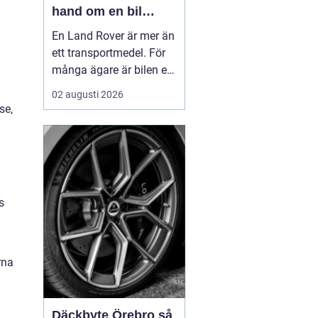
hand om en bil
byggd för tuffa
En Land Rover är mer än
uppdrag
ett transportmedel. För
många ägare är bilen ett
arbetsredskap, ett
02 augusti 2026
fritidsprojekt och en del
se,
av en livsstil. Just därför
spelar service en
avgörande roll. Rätt
skött kan...
s
rna
Däckbyte Örebro så