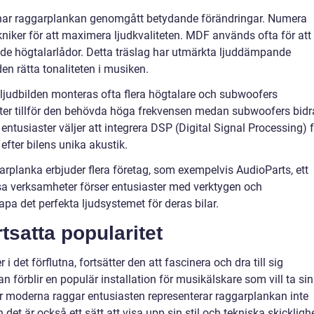
har raggarplankan genomgått betydande förändringar. Numera
iker för att maximera ljudkvaliteten. MDF används ofta för att
ade högtalarlådor. Detta träslag har utmärkta ljuddämpande
en rätta tonaliteten i musiken.
a ljudbilden monteras ofta flera högtalare och subwoofers
ter tillför den behövda höga frekvensen medan subwoofers bidr
tusiaster väljer att integrera DSP (Digital Signal Processing) f
 efter bilens unika akustik.
rplanka erbjuder flera företag, som exempelvis AudioParts, ett
sa verksamheter förser entusiaster med verktygen och
pa det perfekta ljudsystemet för deras bilar.
satta popularitet
 i det förflutna, fortsätter den att fascinera och dra till sig
an förblir en populär installation för musikälskare som vill ta sin
För moderna raggar entusiasten representerar raggarplankan inte
 det är också ett sätt att visa upp sin stil och tekniska skicklighe