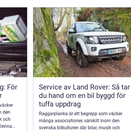
g: För
Service av Land Rover: Så tar
r
du hand om en bil byggd för
tuffa uppdrag
väcker
m den
Raggarplanka är ett begrepp som väcker
ik och
många associationer, särskilt inom den
 Denna
svenska bilkulturen där bilar, musik och