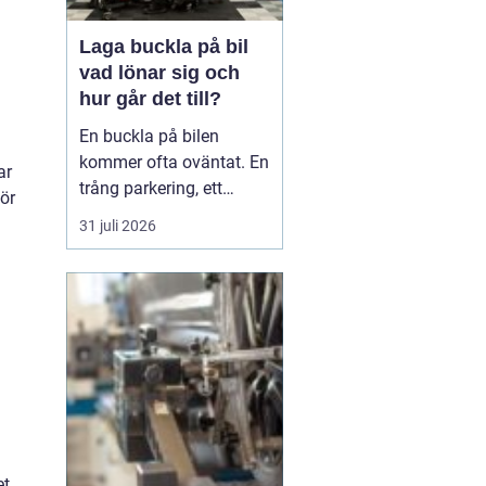
Laga buckla på bil
vad lönar sig och
hur går det till?
En buckla på bilen
kommer ofta oväntat. En
ar
trång parkering, ett
ör
dörruppslag utanför
31 juli 2026
mataffären eller ett
plötsligt hageloväder.
Många blir osäkra direkt:
ska man anmäla till
försäkringen, åka till en
plåtverkstad eller går det
att fixa snabbt och smi...
t.