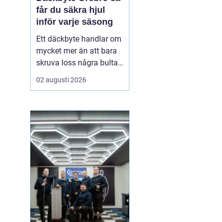
får du säkra hjul
inför varje säsong
Ett däckbyte handlar om
mycket mer än att bara
skruva loss några bultar.
För bilägare i Örebro kan
02 augusti 2026
skillnaden mellan bra
och dåliga däck märkas
tydligt när första
snöfallet kommer, eller
när sommarregnet gör
vägarna hala. Med rätt
kunskap om däck, da...