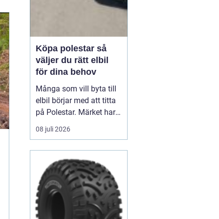
Köpa polestar så
väljer du rätt elbil
för dina behov
Många som vill byta till
elbil börjar med att titta
på Polestar. Märket har
blivit en symbol för
08 juli 2026
modern, elektrisk körning
där design, teknik och
hållbarhet går hand i
hand. Men hur vet du om
en Polestar passar dig,
och vilken modell som är
rätt val?...