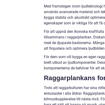
Med framstegen inom ljudteknologi 
används avancerade material och tekn
bygga stabila och akustiskt optimer
egenskaper som är viktiga för att få d
För att uppnå den ikoniska kraftfull
tillsammans i raggarplankan. Diskan
med de djupaste bastonerna. Många en
att finjustera och optimera ljudbilden
För dem som vill bygga en egen ragga
brett utbud av ljudkomponenter. Des
komponenterna de behöver för att ska
Raggarplankans fort
Trots att raggarkulturen har sina rötter
entusiaster i alla åldrar. Raggarplank
bilmusikupplevelse till nästa nivå. 
bara ett sätt att lyssna på musik, utan