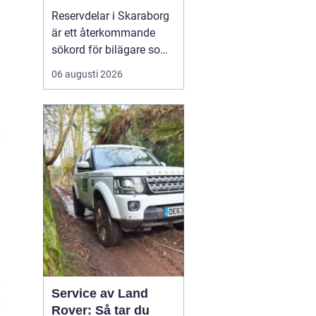
bilar
Reservdelar i Skaraborg
är ett återkommande
sökord för bilägare som
vill hålla bilen i gott
06 augusti 2026
skick utan att betala
onödigt mycket. Många i
regionen vänder sig till
lokala specialister som
bvs.nu när...
Service av Land
Rover: Så tar du