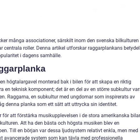
ker många associationer, särskilt inom den svenska bilkulturen
 centrala roller. Denna artikel utforskar raggarplankans betydel
pularitet i dagens samhälle.
aggarplanka
 en högtalargavel monterad bak i bilen för att skapa en riktig
a en teknisk komponent; det är en del av en större subkultur var
-talen. Raggarna, en subkultur med ungdomar som inspirerats av
såg denna planka som ett sätt att uttrycka sin identitet.
för att förstärka musikupplevelsen i de stora amerikanska bila
ulturen. Att ha den bästa och högsta musiken blev en
. Till en början var dessa ljudsystem relativt enkla, men med
giskt avancerade system som kan tävla med professionella