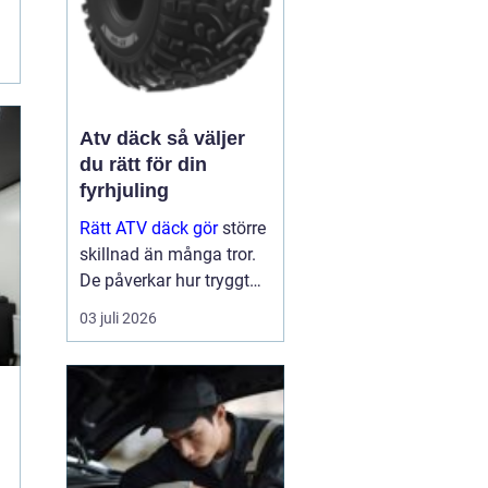
Atv däck så väljer
du rätt för din
fyrhjuling
Rätt ATV däck gör
större
skillnad än många tror.
De påverkar hur tryggt
fyrhjulingen beter sig på
03 juli 2026
väg, hur effektivt den tar
sig fram i skog och lera
och hur marken under
hjulen mår efteråt. Med
ge...