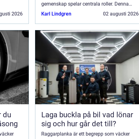
etydelse,
gemenskap spelar centrala roller. Denna
artikel utforskar raggarplankans betydelse,
gusti 2026
Karl Lindgren
02 augusti 2026
dess utveckling och d...
Laga buckla på bil vad lönar
säsong
sig och hur går det till?
väcker
Raggarplanka är ett begrepp som väcker