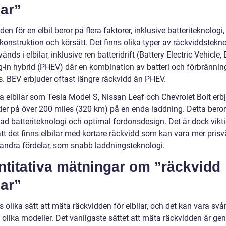
lar”
en för en elbil beror på flera faktorer, inklusive batteriteknologi,
onstruktion och körsätt. Det finns olika typer av räckviddstekno
nds i elbilar, inklusive ren batteridrift (Battery Electric Vehicle,
g-in hybrid (PHEV) där en kombination av batteri och förbränni
. BEV erbjuder oftast längre räckvidd än PHEV.
a elbilar som Tesla Model S, Nissan Leaf och Chevrolet Bolt erb
der på över 200 miles (320 km) på en enda laddning. Detta bero
ad batteriteknologi och optimal fordonsdesign. Det är dock vikti
att det finns elbilar med kortare räckvidd som kan vara mer pris
a andra fördelar, som snabb laddningsteknologi.
ntitativa mätningar om ”räckvidd
lar”
s olika sätt att mäta räckvidden för elbilar, och det kan vara svår
 olika modeller. Det vanligaste sättet att mäta räckvidden är ge