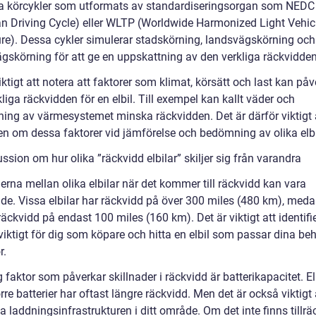
 körcykler som utformats av standardiseringsorgan som NEDC
n Driving Cycle) eller WLTP (Worldwide Harmonized Light Vehic
re). Dessa cykler simulerar stadskörning, landsvägskörning och
gskörning för att ge en uppskattning av den verkliga räckvidden
iktigt att notera att faktorer som klimat, körsätt och last kan på
liga räckvidden för en elbil. Till exempel kan kallt väder och
ing av värmesystemet minska räckvidden. Det är därför viktigt 
n om dessa faktorer vid jämförelse och bedömning av olika elbi
ssion om hur olika ”räckvidd elbilar” skiljer sig från varandra
erna mellan olika elbilar när det kommer till räckvidd kan vara
de. Vissa elbilar har räckvidd på över 300 miles (480 km), med
äckvidd på endast 100 miles (160 km). Det är viktigt att identifi
viktigt för dig som köpare och hitta en elbil som passar dina be
r.
g faktor som påverkar skillnader i räckvidd är batterikapacitet. El
re batterier har oftast längre räckvidd. Men det är också viktigt 
 laddningsinfrastrukturen i ditt område. Om det inte finns tillräc