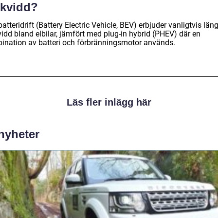
ckvidd?
atteridrift (Battery Electric Vehicle, BEV) erbjuder vanligtvis län
idd bland elbilar, jämfört med plug-in hybrid (PHEV) där en
ination av batteri och förbränningsmotor används.
Läs fler inlägg här
 nyheter