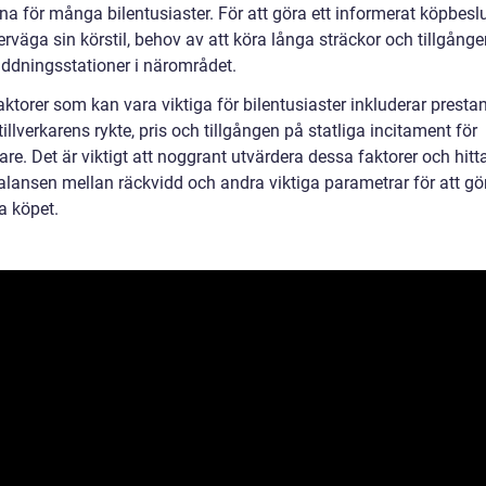
na för många bilentusiaster. För att göra ett informerat köpbesl
rväga sin körstil, behov av att köra långa sträckor och tillgång
ddningsstationer i närområdet.
ktorer som kan vara viktiga för bilentusiaster inkluderar presta
tillverkarens rykte, pris och tillgången på statliga incitament för
are. Det är viktigt att noggrant utvärdera dessa faktorer och hitt
alansen mellan räckvidd och andra viktiga parametrar för att gö
a köpet.