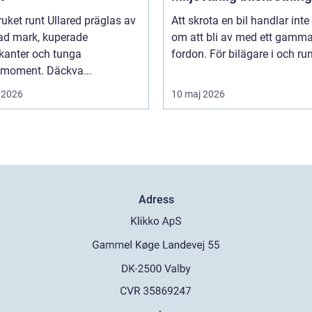
uket runt Ullared präglas av
Att skrota en bil handlar inte
ad mark, kuperade
om att bli av med ett gamma
kanter och tunga
fordon. För bilägare i och runt
smoment. Däckva...
 2026
10 maj 2026
Adress