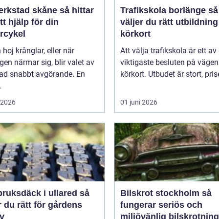
stad skåne så hittar
Trafikskola borlänge så
tt hjälp för din
väljer du rätt utbildnin
rcykel
körkort
 hoj krånglar, eller när
Att välja trafikskola är ett av
en närmar sig, blir valet av
viktigaste besluten på väge
tad snabbt avgörande. En
körkort. Utbudet är stort, prise
.
i 2026
01 juni 2026
ruksdäck i ullared så
Bilskrot stockholm så
r du rätt för gårdens
fungerar seriös och
v
miljövänlig bilskrotning