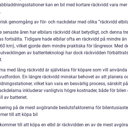
bbladdningsstationer kan en bil med kortare räckvidd vara mer
.
orisk genomgång av för- och nackdelar med olika ”räckvidd elbil
 senaste åren har elbilars räckvidd ökat betydligt, och denna tr
s fortsätta. Tidigare hade elbilar ofta en räckvidd på mindre än
160 km), vilket gjorde dem mindre praktiska för långresor. Med d
utvecklingen av batteriteknologi har dock räckvidden förbättrat
t.
na med lång räckvidd är självklara för köpare som vill använda s
udfordon. En längre räckvidd minskar behovet av att planera oc
ddningsstationer, vilket kan vara en besvärlig process, särskilt p
ackdelarna inkluderar vanligtvis högre kostnader, både för bilen 
l av batteriet.
sering på de mest avgörande beslutsfaktorerna för bilentusiaste
er till att köpa bil
 kommer till att köpa en elbil är räckvidden en av de mest avgör