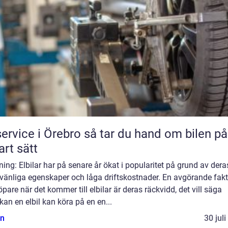
ce i Örebro så tar du hand om bilen på ett
rt sätt
ning: Elbilar har på senare år ökat i popularitet på grund av dera
övänliga egenskaper och låga driftskostnader. En avgörande fakt
öpare när det kommer till elbilar är deras räckvidd, det vill säga
kan en elbil kan köra på en en...
n
30 jul