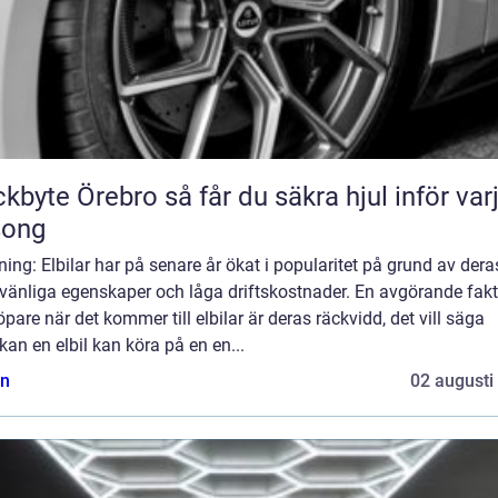
Örebro så får du säkra hjul inför varje
song
ning: Elbilar har på senare år ökat i popularitet på grund av dera
övänliga egenskaper och låga driftskostnader. En avgörande fakt
öpare när det kommer till elbilar är deras räckvidd, det vill säga
kan en elbil kan köra på en en...
n
02 augusti