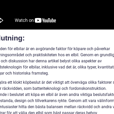
utning:
den för elbilar är en avgörande faktor för köpare och påverkar
ingsområdet och praktiskiteten hos en elbil. Genom en grundli
 och diskussion har denna artikel belyst olika aspekter av
steknologin för elbilar, inklusive vad det är, olika typer, kvantitat
ar och historiska framsteg.
göra ett klokt köpbeslut är det viktigt att överväga olika faktorer
r räckvidden, som batteriteknologi och fordonskonstruktion.
de i beslutet att köpa en elbil är även andra viktiga beslutsfakt
standa, design och tillverkarens rykte. Genom att vara välinfor
entusiaster hitta den bästa balansen mellan räckvidd och andra v
ar för att välja den elbil som bäst passar deras behov.