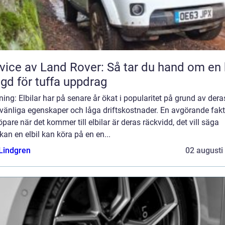
vice av Land Rover: Så tar du hand om en 
gd för tuffa uppdrag
ning: Elbilar har på senare år ökat i popularitet på grund av dera
övänliga egenskaper och låga driftskostnader. En avgörande fakt
öpare när det kommer till elbilar är deras räckvidd, det vill säga
kan en elbil kan köra på en en...
 Lindgren
02 augusti