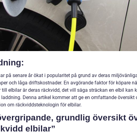
dning:
har på senare år ökat i popularitet på grund av deras miljövänlig
per och låga driftskostnader. En avgörande faktor för köpare nä
ill elbilar är deras räckvidd, det vill säga sträckan en elbil kan 
 laddning. Denna artikel kommer att ge en omfattande översikt
ion om räckviddsteknologin för elbilar.
vergripande, grundlig översikt ö
kvidd elbilar”