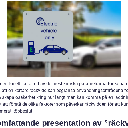
en för elbilar är ett av de mest kritiska parametrarna för köpare
å att en kortare räckvidd kan begränsa användningsområdena fö
ch skapa osäkerhet kring hur långt man kan komma på en laddni
gt att förstå de olika faktorer som påverkar räckvidden för att k
rmerat köpbeslut.
omfattande presentation av ”räck