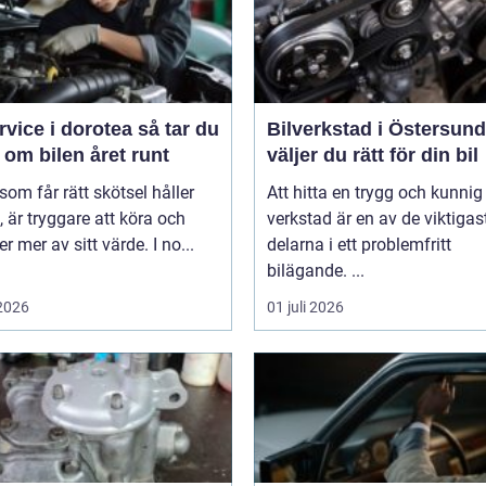
ice i dorotea så tar du
Bilverkstad i Östersund s
om bilen året runt
väljer du rätt för din bil
 som får rätt skötsel håller
Att hitta en trygg och kunnig
, är tryggare att köra och
verkstad är en av de viktigas
er mer av sitt värde. I no...
delarna i ett problemfritt
bilägande. ...
 2026
01 juli 2026