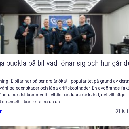
kla på bil vad lönar sig och hur går det
?
ning: Elbilar har på senare år ökat i popularitet på grund av dera
övänliga egenskaper och låga driftskostnader. En avgörande fakt
öpare när det kommer till elbilar är deras räckvidd, det vill säga
kan en elbil kan köra på en en...
n
31 jul