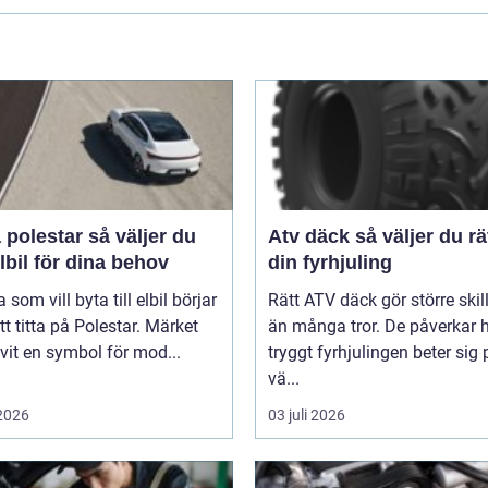
star så väljer du
Atv däck så väljer du rätt för
elbil för dina behov
din fyrhjuling
som vill byta till elbil börjar
Rätt ATV däck gör större ski
t titta på Polestar. Märket
än många tror. De påverkar 
ivit en symbol för mod...
tryggt fyrhjulingen beter sig 
vä...
 2026
03 juli 2026