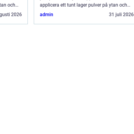
ytan och
applicera ett tunt lager pulver på ytan och
n h...
sedan värmebehandla det skapas en h...
gusti 2026
admin
31 juli 2026