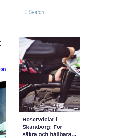
k
ion
Reservdelar i
Skaraborg: För
säkra och hållbara