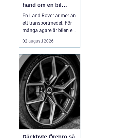
hand om en bil
byggd för tuffa
En Land Rover är mer än
uppdrag
ett transportmedel. För
många ägare är bilen ett
arbetsredskap, ett
02 augusti 2026
fritidsprojekt och en del
av en livsstil. Just därför
spelar service en
avgörande roll. Rätt
skött kan...
Däckbyte Örebro så