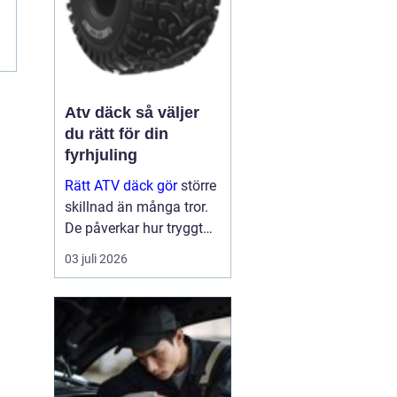
Atv däck så väljer
du rätt för din
fyrhjuling
Rätt ATV däck gör
större
skillnad än många tror.
De påverkar hur tryggt
fyrhjulingen beter sig på
03 juli 2026
väg, hur effektivt den tar
sig fram i skog och lera
och hur marken under
hjulen mår efteråt. Med
ge...