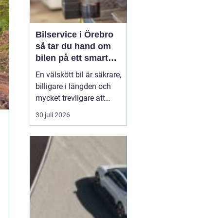
Bilservice i Örebro
så tar du hand om
bilen på ett smart
sätt
En välskött bil är säkrare,
billigare i längden och
mycket trevligare att
köra. Trots det väntar
30 juli 2026
många bilägare i Örebro
för länge med service
och reparationer. I den
här artikeln får du en
enkel genomgång av
hu...