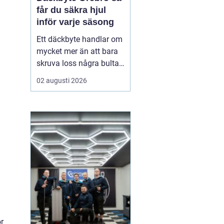
får du säkra hjul
inför varje säsong
Ett däckbyte handlar om
mycket mer än att bara
skruva loss några bultar.
För bilägare i Örebro kan
02 augusti 2026
skillnaden mellan bra
och dåliga däck märkas
tydligt när första
snöfallet kommer, eller
när sommarregnet gör
vägarna hala. Med rätt
kunskap om däck, da...
ör