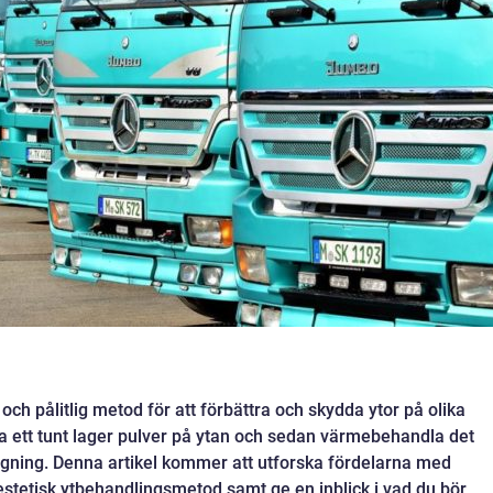
 och pålitlig metod för att förbättra och skydda ytor på olika
ra ett tunt lager pulver på ytan och sedan värmebehandla det
ggning. Denna artikel kommer att utforska fördelarna med
estetisk ytbehandlingsmetod samt ge en inblick i vad du bör