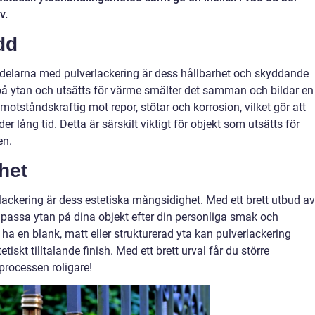
v.
dd
elarna med pulverlackering är dess hållbarhet och skyddande
på ytan och utsätts för värme smälter det samman och bildar en
otståndskraftig mot repor, stötar och korrosion, vilket gör att
der lång tid. Detta är särskilt viktigt för objekt som utsätts för
en.
het
lackering är dess estetiska mångsidighet. Med ett brett utbud av
anpassa ytan på dina objekt efter din personliga smak och
 ha en blank, matt eller strukturerad yta kan pulverlackering
iskt tilltalande finish. Med ett brett urval får du större
 processen roligare!