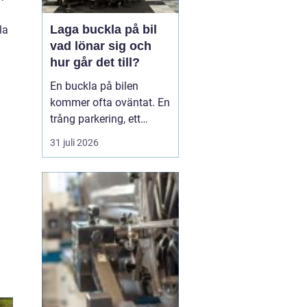
Laga buckla på bil
la
vad lönar sig och
hur går det till?
En buckla på bilen
kommer ofta oväntat. En
trång parkering, ett
dörruppslag utanför
31 juli 2026
mataffären eller ett
plötsligt hageloväder.
Många blir osäkra direkt:
ska man anmäla till
försäkringen, åka till en
plåtverkstad eller går det
att fixa snabbt och smi...