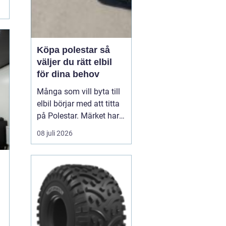
Köpa polestar så
väljer du rätt elbil
för dina behov
Många som vill byta till
elbil börjar med att titta
på Polestar. Märket har
blivit en symbol för
08 juli 2026
modern, elektrisk körning
där design, teknik och
hållbarhet går hand i
hand. Men hur vet du om
en Polestar passar dig,
och vilken modell som är
rätt val?...