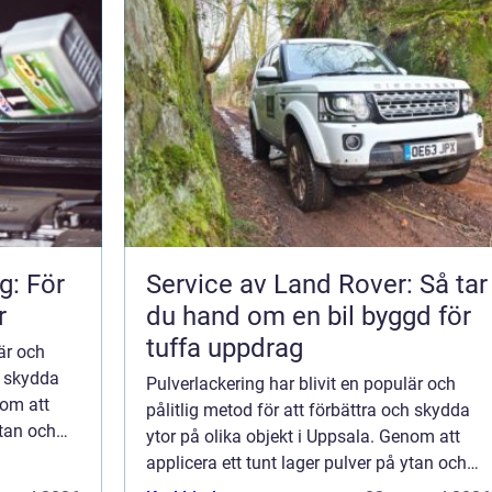
g: För
Service av Land Rover: Så tar
r
du hand om en bil byggd för
tuffa uppdrag
är och
h skydda
Pulverlackering har blivit en populär och
nom att
pålitlig metod för att förbättra och skydda
ytan och
ytor på olika objekt i Uppsala. Genom att
n h...
applicera ett tunt lager pulver på ytan och
sedan värmebehandla det skapas en h...