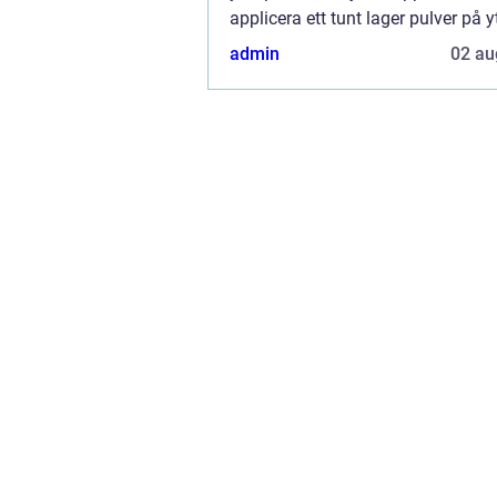
applicera ett tunt lager pulver på 
sedan värmebehandla det skapas e
admin
02 au