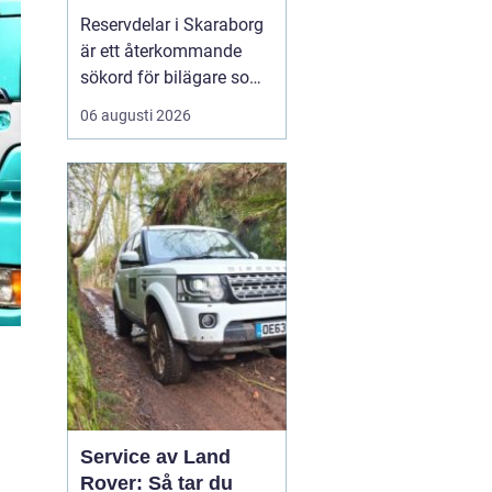
bilar
Reservdelar i Skaraborg
är ett återkommande
sökord för bilägare som
vill hålla bilen i gott
06 augusti 2026
skick utan att betala
onödigt mycket. Många i
regionen vänder sig till
lokala specialister som
bvs.nu när...
Service av Land
Rover: Så tar du