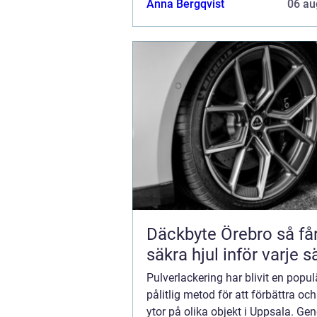
Anna Bergqvist
06 au
Däckbyte Örebro så får du
säkra hjul inför varje 
Pulverlackering har blivit en popul
pålitlig metod för att förbättra oc
ytor på olika objekt i Uppsala. Ge