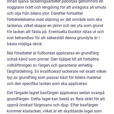
Innan själva lackeringsarbetet påbörjas genomförs en
noggrann tvätt och rengöring för att avlägsna all smuts
och olja från bilens ytor. Därefter fortsätter
förberedelserna med slipning av det område som ska
lackeras, vilket skapar en jämn och ren yta som grund
för lacken att fästa på. Eventuella bucklor rätas ut och
rost behandlas för att säkerställ denna grundyta är i
bästa möjliga skick.
När förarbetet är fullbordat appliceras en grundfärg
också känd som primer. Den hjälper till att förbättra
vidhäftningen av färgen och garanterar enhetlig
färgfördelning. En kvalificerad lackerare vet exakt vilken
typ av grundfärg som passar bäst för bilens material
och den specifika lacken som ska appliceras.
Det färgade lagret basfärgen appliceras sedan ovanpå
grundfärgen. Detta lager kan bestå av flera skikt för att
uppnå önskad färgnyans och djup. Efter basfärgen
kommer klarlacken, vilket är ett skyddande lager som