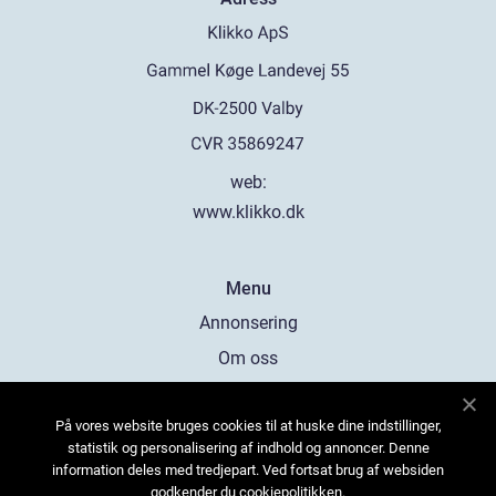
web:
www.klikko.dk
Menu
Annonsering
Om oss
Cookies
På vores website bruges cookies til at huske dine indstillinger,
Kontakta oss
statistik og personalisering af indhold og annoncer. Denne
Sitemap
information deles med tredjepart. Ved fortsat brug af websiden
godkender du cookiepolitikken.