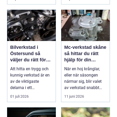
på vä...
Bilverkstad i
Mc-verkstad skåne
Östersund så
så hittar du rätt
väljer du rätt för
hjälp för din
din bil
motorcykel
Att hitta en trygg och
När en hoj krånglar,
kunnig verkstad är en
eller när säsongen
av de viktigaste
närmar sig, blir valet
delarna i ett
av verkstad snabbt
problemfritt bilägande.
avgörande. En MC-v...
01 juli 2026
11 juni 2026
...