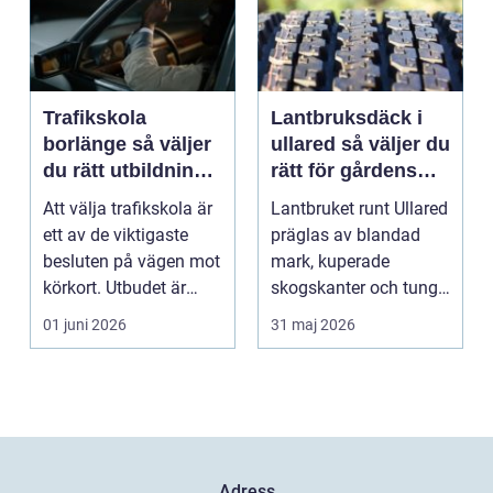
Trafikskola
Lantbruksdäck i
borlänge så väljer
ullared så väljer du
du rätt utbildning
rätt för gårdens
mot körkort
behov
Att välja trafikskola är
Lantbruket runt Ullared
ett av de viktigaste
präglas av blandad
besluten på vägen mot
mark, kuperade
körkort. Utbudet är
skogskanter och tunga
stort, prise...
arbetsmoment.
01 juni 2026
31 maj 2026
Däckva...
Adress