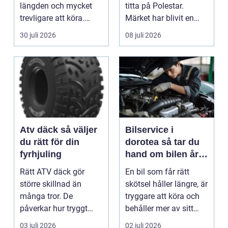
längden och mycket
titta på Polestar.
trevligare att köra.
Märket har blivit en
Trots det väntar mån...
symbol för mod...
30 juli 2026
08 juli 2026
Atv däck så väljer
Bilservice i
du rätt för din
dorotea så tar du
fyrhjuling
hand om bilen året
runt
Rätt ATV däck gör
En bil som får rätt
större skillnad än
skötsel håller längre, är
många tror. De
tryggare att köra och
påverkar hur tryggt
behåller mer av sitt
fyrhjulingen beter sig
värde. I no...
03 juli 2026
02 juli 2026