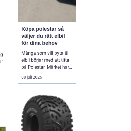
Köpa polestar så
väljer du rätt elbil
för dina behov
Många som vill byta till
ig
elbil börjar med att titta
är
på Polestar. Märket har
blivit en symbol för
08 juli 2026
modern, elektrisk körning
där design, teknik och
hållbarhet går hand i
hand. Men hur vet du om
en Polestar passar dig,
och vilken modell som är
rätt val?...