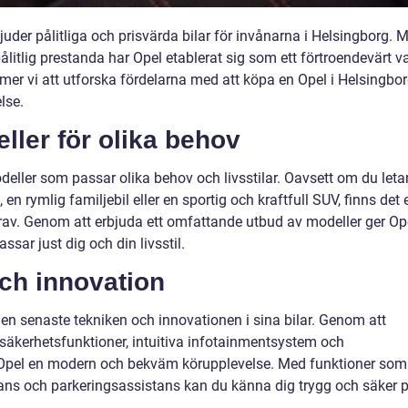
juder pålitliga och prisvärda bilar för invånarna i Helsingborg. 
ålitlig prestanda har Opel etablerat sig som ett förtroendevärt v
ommer vi att utforska fördelarna med att köpa en Opel i Helsingbo
lse.
ller för olika behov
deller som passar olika behov och livsstilar. Oavsett om du leta
en rymlig familjebil eller en sportig och kraftfull SUV, finns det 
rav. Genom att erbjuda ett omfattande utbud av modeller ger Op
ssar just dig och din livsstil.
ch innovation
a den senaste tekniken och innovationen i sina bilar. Genom att
säkerhetsfunktioner, intuitiva infotainmentsystem och
r Opel en modern och bekväm körupplevelse. Med funktioner som
stans och parkeringsassistans kan du känna dig trygg och säker 