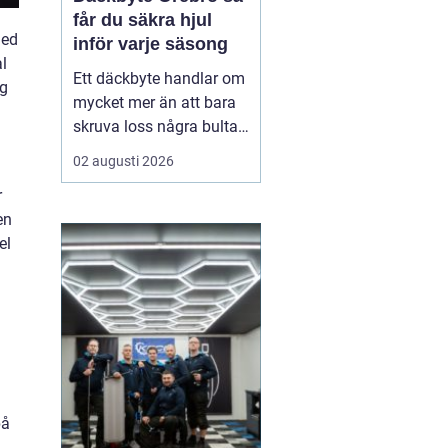
får du säkra hjul
Med
inför varje säsong
al
Ett däckbyte handlar om
rg
mycket mer än att bara
skruva loss några bultar.
För bilägare i Örebro kan
02 augusti 2026
skillnaden mellan bra
r
och dåliga däck märkas
en
tydligt när första
el
snöfallet kommer, eller
när sommarregnet gör
vägarna hala. Med rätt
kunskap om däck, da...
på