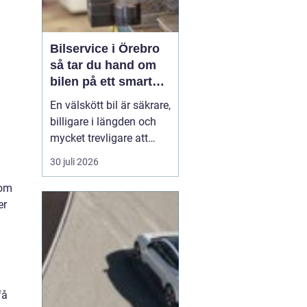
Bilservice i Örebro
så tar du hand om
bilen på ett smart
sätt
En välskött bil är säkrare,
billigare i längden och
mycket trevligare att
köra. Trots det väntar
30 juli 2026
många bilägare i Örebro
för länge med service
som
och reparationer. I den
er
här artikeln får du en
enkel genomgång av
hu...
få