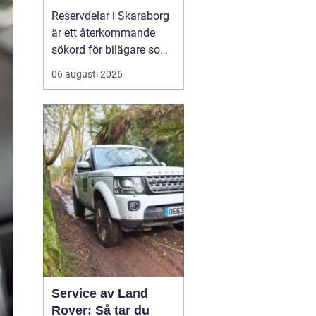
bilar
Reservdelar i Skaraborg
är ett återkommande
sökord för bilägare som
vill hålla bilen i gott
06 augusti 2026
skick utan att betala
onödigt mycket. Många i
regionen vänder sig till
lokala specialister som
bvs.nu när...
Service av Land
Rover: Så tar du