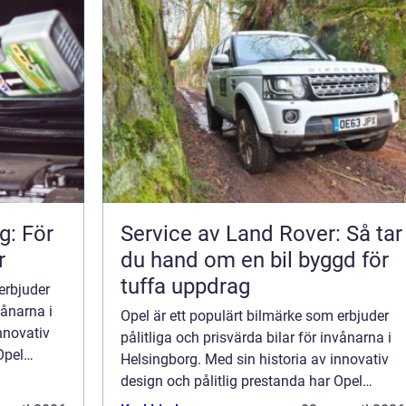
g: För
Service av Land Rover: Så tar
r
du hand om en bil byggd för
tuffa uppdrag
erbjuder
vånarna i
Opel är ett populärt bilmärke som erbjuder
nnovativ
pålitliga och prisvärda bilar för invånarna i
Opel
Helsingborg. Med sin historia av innovativ
design och pålitlig prestanda har Opel
etablerat sig som ett förtroend...