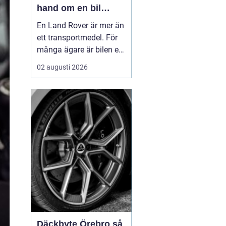
hand om en bil
byggd för tuffa
En Land Rover är mer än
uppdrag
ett transportmedel. För
många ägare är bilen ett
arbetsredskap, ett
02 augusti 2026
fritidsprojekt och en del
av en livsstil. Just därför
spelar service en
avgörande roll. Rätt
skött kan...
Däckbyte Örebro så