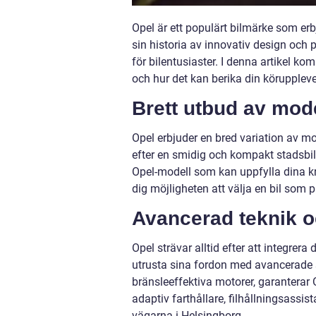
Opel är ett populärt bilmärke som erb
sin historia av innovativ design och p
för bilentusiaster. I denna artikel k
och hur det kan berika din köruppleve
Brett utbud av mode
Opel erbjuder en bred variation av mo
efter en smidig och kompakt stadsbil, 
Opel-modell som kan uppfylla dina k
dig möjligheten att välja en bil som pa
Avancerad teknik o
Opel strävar alltid efter att integrer
utrusta sina fordon med avancerade 
bränsleeffektiva motorer, garantera
adaptiv farthållare, filhållningsassi
vägarna i Helsingborg.