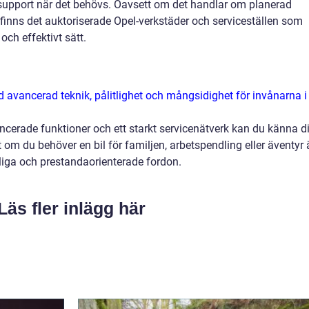
ch support när det behövs. Oavsett om det handlar om planerad
r, finns det auktoriserade Opel-verkstäder och serviceställen som
 och effektivt sätt.
d avancerad teknik, pålitlighet och mångsidighet för invånarna i
ancerade funktioner och ett starkt servicenätverk kan du känna d
t om du behöver en bil för familjen, arbetspendling eller äventyr 
liga och prestandaorienterade fordon.
Läs fler inlägg här