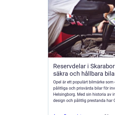
Reservdelar i Skarabor
säkra och hållbara bila
Opel är ett populärt bilmärke som 
pålitliga och prisvärda bilar för in
Helsingborg. Med sin historia av i
design och pålitlig prestanda har 
etablerat sig som ett förtroend...