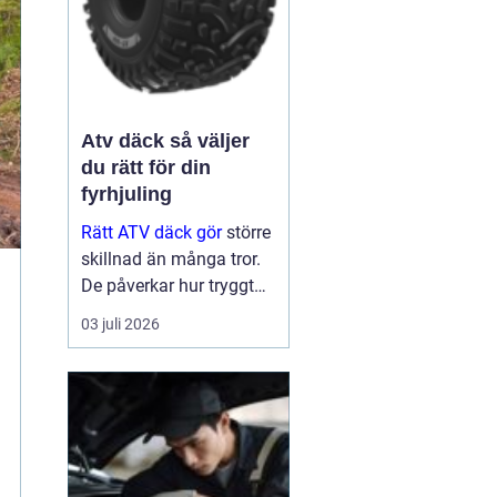
Atv däck så väljer
du rätt för din
fyrhjuling
Rätt ATV däck gör
större
skillnad än många tror.
De påverkar hur tryggt
fyrhjulingen beter sig på
03 juli 2026
väg, hur effektivt den tar
sig fram i skog och lera
och hur marken under
hjulen mår efteråt. Med
ge...