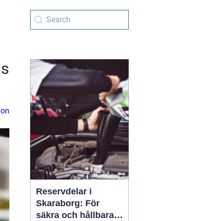
gs
ion
Reservdelar i
Skaraborg: För
säkra och hållbara