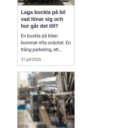
Laga buckla på bil
vad lönar sig och
hur går det till?
En buckla på bilen
kommer ofta oväntat. En
trång parkering, ett
dörruppslag utanför
31 juli 2026
mataffären eller ett
plötsligt hageloväder.
Många blir osäkra direkt:
ska man anmäla till
försäkringen, åka till en
plåtverkstad eller går det
att fixa snabbt och smi...