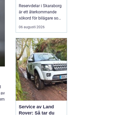
bilar
Reservdelar i Skaraborg
är ett återkommande
sökord för bilägare som
vill hålla bilen i gott
06 augusti 2026
skick utan att betala
onödigt mycket. Många i
regionen vänder sig till
lokala specialister som
bvs.nu när...
l
 av
dem
Service av Land
Rover: Så tar du