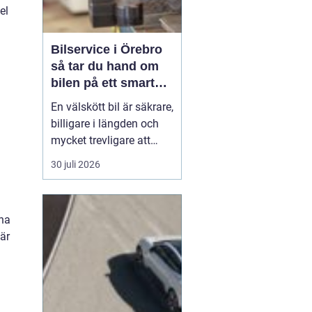
el
Bilservice i Örebro
så tar du hand om
bilen på ett smart
sätt
En välskött bil är säkrare,
billigare i längden och
mycket trevligare att
köra. Trots det väntar
30 juli 2026
många bilägare i Örebro
för länge med service
och reparationer. I den
rna
här artikeln får du en
 är
enkel genomgång av
hu...