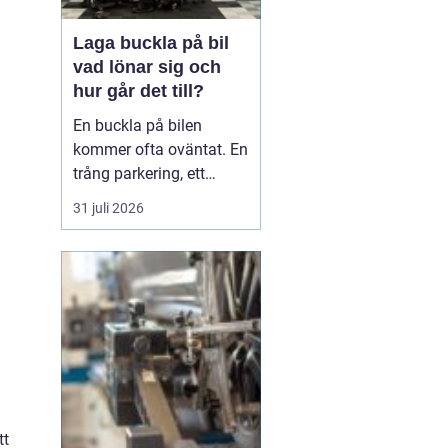
Laga buckla på bil
vad lönar sig och
hur går det till?
En buckla på bilen
kommer ofta oväntat. En
trång parkering, ett
dörruppslag utanför
31 juli 2026
mataffären eller ett
plötsligt hageloväder.
Många blir osäkra direkt:
ska man anmäla till
försäkringen, åka till en
plåtverkstad eller går det
att fixa snabbt och smi...
tt