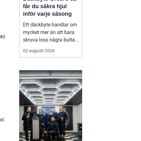
får du säkra hjul
inför varje säsong
Ett däckbyte handlar om
mycket mer än att bara
ekt
skruva loss några bultar.
För bilägare i Örebro kan
02 augusti 2026
skillnaden mellan bra
och dåliga däck märkas
tydligt när första
snöfallet kommer, eller
när sommarregnet gör
vägarna hala. Med rätt
kunskap om däck, da...
il.