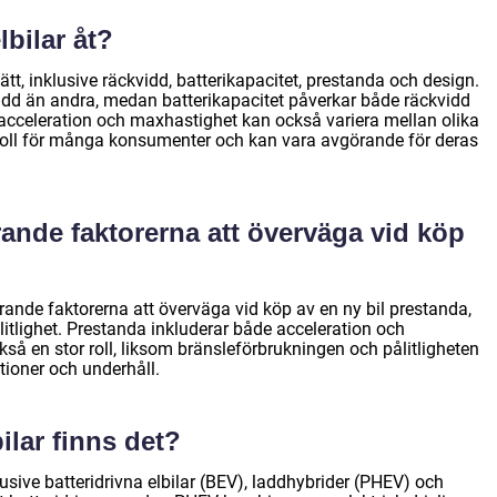
lbilar åt?
a sätt, inklusive räckvidd, batterikapacitet, prestanda och design.
kvidd än andra, medan batterikapacitet påverkar både räckvidd
acceleration och maxhastighet kan också variera mellan olika
 roll för många konsumenter och kan vara avgörande för deras
ande faktorerna att överväga vid köp
rande faktorerna att överväga vid köp av en ny bil prestanda,
itlighet. Prestanda inkluderar både acceleration och
så en stor roll, liksom bränsleförbrukningen och pålitligheten
ioner och underhåll.
ilar finns det?
klusive batteridrivna elbilar (BEV), laddhybrider (PHEV) och