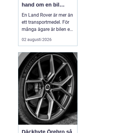
hand om en bil
byggd för tuffa
En Land Rover är mer än
uppdrag
ett transportmedel. För
många ägare är bilen ett
arbetsredskap, ett
02 augusti 2026
fritidsprojekt och en del
av en livsstil. Just därför
spelar service en
avgörande roll. Rätt
skött kan...
a
Däckbyte Örebro så