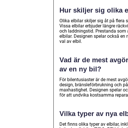
Hur skiljer sig olika e
Olika elbilar skiljer sig åt på fler
Vissa elbilar erbjuder längre räc
och laddningstid. Prestanda som 
elbilar. Designen spelar också en
val av elbil.
Vad är de mest avgör
av en ny bil?
För bilentusiaster är de mest avgö
design, bränsleförbrukning och pål
maxhastighet. Designen spelar ock
för att undvika kostsamma reparat
Vilka typer av nya elb
Det finns olika typer av elbilar, in