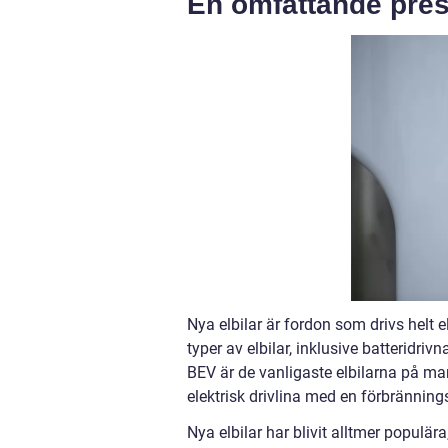
En omfattande prese
Nya elbilar är fordon som drivs helt ell
typer av elbilar, inklusive batteridriv
BEV är de vanligaste elbilarna på m
elektrisk drivlina med en förbränning
Nya elbilar har blivit alltmer populä