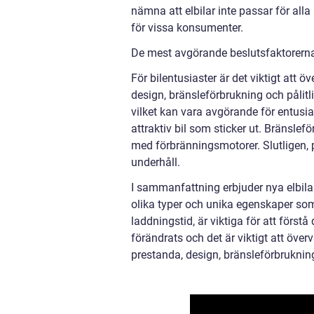
nämna att elbilar inte passar för al
för vissa konsumenter.
De mest avgörande beslutsfaktorerna f
För bilentusiaster är det viktigt att ö
design, bränsleförbrukning och pålit
vilket kan vara avgörande för entusia
attraktiv bil som sticker ut. Bränslef
med förbränningsmotorer. Slutligen, p
underhåll.
I sammanfattning erbjuder nya elbilar
olika typer och unika egenskaper som
laddningstid, är viktiga för att först
förändrats och det är viktigt att öve
prestanda, design, bränsleförbrukning o