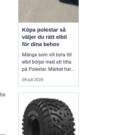
Köpa polestar så
väljer du rätt elbil
för dina behov
Många som vill byta till
elbil börjar med att titta
på Polestar. Märket har
blivit en symbol för
08 juli 2026
modern, elektrisk körning
där design, teknik och
för
hållbarhet går hand i
hand. Men hur vet du om
en Polestar passar dig,
och vilken modell som är
rätt val?...