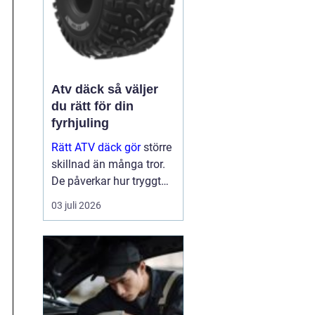
Atv däck så väljer
du rätt för din
fyrhjuling
Rätt ATV däck gör
större
skillnad än många tror.
De påverkar hur tryggt
fyrhjulingen beter sig på
03 juli 2026
väg, hur effektivt den tar
sig fram i skog och lera
och hur marken under
hjulen mår efteråt. Med
ge...