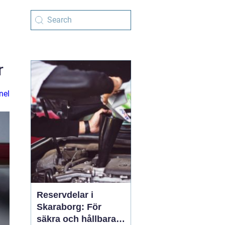
r
nel
Reservdelar i
Skaraborg: För
säkra och hållbara