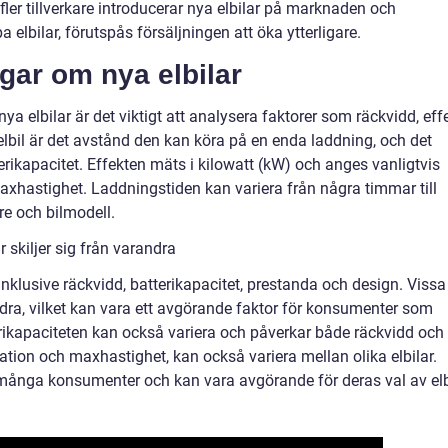
 fler tillverkare introducerar nya elbilar på marknaden och
a elbilar, förutspås försäljningen att öka ytterligare.
gar om nya elbilar
ya elbilar är det viktigt att analysera faktorer som räckvidd, eff
elbil är det avstånd den kan köra på en enda laddning, och det
rikapacitet. Effekten mäts i kilowatt (kW) och anges vanligtvis
axhastighet. Laddningstiden kan variera från några timmar till
re och bilmodell.
 skiljer sig från varandra
t, inklusive räckvidd, batterikapacitet, prestanda och design. Vissa
ndra, vilket kan vara ett avgörande faktor för konsumenter som
erikapaciteten kan också variera och påverkar både räckvidd och
tion och maxhastighet, kan också variera mellan olika elbilar.
r många konsumenter och kan vara avgörande för deras val av elb