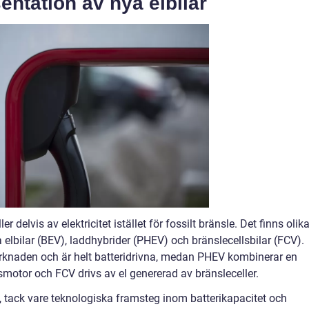
ntation av nya elbilar
er delvis av elektricitet istället för fossilt bränsle. Det finns olik
na elbilar (BEV), laddhybrider (PHEV) och bränslecellsbilar (FCV).
arknaden och är helt batteridrivna, medan PHEV kombinerar en
smotor och FCV drivs av el genererad av bränsleceller.
ra, tack vare teknologiska framsteg inom batterikapacitet och