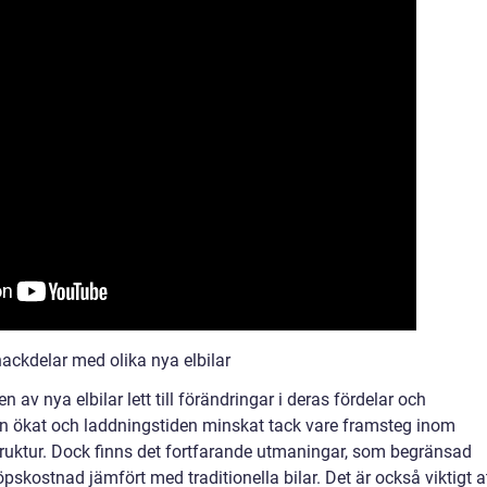
ackdelar med olika nya elbilar
 av nya elbilar lett till förändringar i deras fördelar och
en ökat och laddningstiden minskat tack vare framsteg inom
truktur. Dock finns det fortfarande utmaningar, som begränsad
pskostnad jämfört med traditionella bilar. Det är också viktigt a