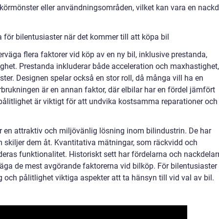
la körmönster eller användningsområden, vilket kan vara en nackd
ör bilentusiaster när det kommer till att köpa bil
verväga flera faktorer vid köp av en ny bil, inklusive prestanda,
lighet. Prestanda inkluderar både acceleration och maxhastighet,
ster. Designen spelar också en stor roll, då många vill ha en
örbrukningen är en annan faktor, där elbilar har en fördel jämfört
ålitlighet är viktigt för att undvika kostsamma reparationer och
 en attraktiv och miljövänlig lösning inom bilindustrin. De har
 skiljer dem åt. Kvantitativa mätningar, som räckvidd och
å deras funktionalitet. Historiskt sett har fördelarna och nackdela
rväga de mest avgörande faktorerna vid bilköp. För bilentusiaster
ch pålitlighet viktiga aspekter att ta hänsyn till vid val av bil.