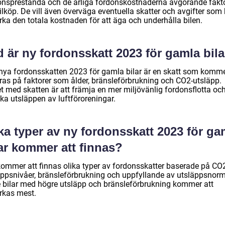
onsprestanda och de årliga fordonskostnaderna avgörande fakt
ilköp. De vill även överväga eventuella skatter och avgifter som
rka den totala kostnaden för att äga och underhålla bilen.
 är ny fordonsskatt 2023 för gamla bila
nya fordonsskatten 2023 för gamla bilar är en skatt som komme
ras på faktorer som ålder, bränsleförbrukning och CO2-utsläpp.
et med skatten är att främja en mer miljövänlig fordonsflotta oc
ka utsläppen av luftföroreningar.
ka typer av ny fordonsskatt 2023 för ga
ar kommer att finnas?
kommer att finnas olika typer av fordonsskatter baserade på CO
äppsnivåer, bränsleförbrukning och uppfyllande av utsläppsnorm
e bilar med högre utsläpp och bränsleförbrukning kommer att
rkas mest.