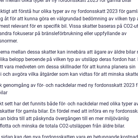
er mellan olika typer av ny fordonsskatt 2023 för gamla bilar
iktigt att förstå hur olika typer av ny fordonsskatt 2023 för gaml
sig åt för att kunna göra en välgrundad bedömning av vilken typ 
est relevant för en specifik bil. Vissa skatter baseras på CO2-u
ndra fokuserar på bränsleförbrukning eller uppfyllande av
snormer.
derna mellan dessa skatter kan innebära att ägare av äldre bilar
lika belopp beroende på vilken typ av utsläpp deras fordon har. 
att vara medveten om dessa skillnader för att kunna planera sin
 och avgöra vilka åtgärder som kan vidtas för att minska skatt
sk genomgång av för- och nackdelar med ny fordonsskatt 2023 f
ilar
kt sett har det funnits både för- och nackdelar med olika typer a
katter för gamla bilar. En fördel med att införa en ny fordonssk
kan bidra till att påskynda övergången till en mer miljövänlig
lotta och minska de totala CO2-utsläppen från äldre bilar.
 sidan kan den nya fordonsskatten vara en betungande kostnad