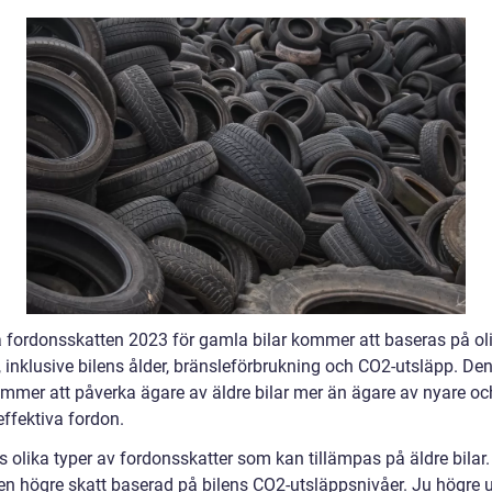
 fordonsskatten 2023 för gamla bilar kommer att baseras på ol
, inklusive bilens ålder, bränsleförbrukning och CO2-utsläpp. De
ommer att påverka ägare av äldre bilar mer än ägare av nyare o
effektiva fordon.
s olika typer av fordonsskatter som kan tillämpas på äldre bilar.
en högre skatt baserad på bilens CO2-utsläppsnivåer. Ju högre 