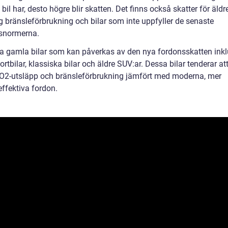
 bil har, desto högre blir skatten. Det finns också skatter för äldre
 bränsleförbrukning och bilar som inte uppfyller de senaste
snormerna.
a gamla bilar som kan påverkas av den nya fordonsskatten inkl
ortbilar, klassiska bilar och äldre SUV:ar. Dessa bilar tenderar at
O2-utsläpp och bränsleförbrukning jämfört med moderna, mer
effektiva fordon.