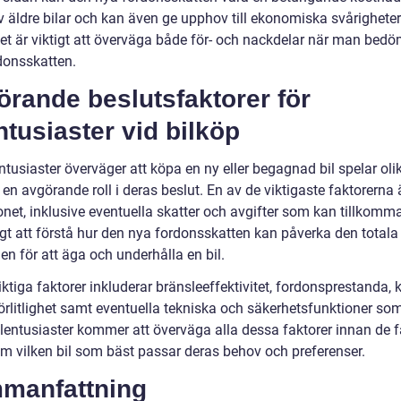
v äldre bilar och kan även ge upphov till ekonomiska svårigheter
Det är viktigt att överväga både för- och nackdelar när man bed
donsskatten.
rande beslutsfaktorer för
ntusiaster vid bilköp
ntusiaster överväger att köpa en ny eller begagnad bil spelar oli
 en avgörande roll i deras beslut. En av de viktigaste faktorerna ä
net, inklusive eventuella skatter och avgifter som kan tillkomma
igt att förstå hur den nya fordonsskatten kan påverka den totala
n för att äga och underhålla en bil.
ktiga faktorer inkluderar bränsleeffektivitet, fordonsprestanda, k
förlitlighet samt eventuella tekniska och säkerhetsfunktioner som
ilentusiaster kommer att överväga alla dessa faktorer innan de fa
om vilken bil som bäst passar deras behov och preferenser.
manfattning