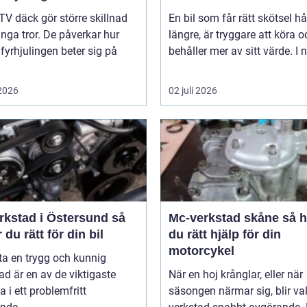
TV däck gör större skillnad
En bil som får rätt skötsel hå
ga tror. De påverkar hur
längre, är tryggare att köra o
 fyrhjulingen beter sig på
behåller mer av sitt värde. I n
 2026
02 juli 2026
rkstad i Östersund så
Mc-verkstad skåne så hittar
r du rätt för din bil
du rätt hjälp för din
motorcykel
tta en trygg och kunnig
ad är en av de viktigaste
När en hoj krånglar, eller när
a i ett problemfritt
säsongen närmar sig, blir va