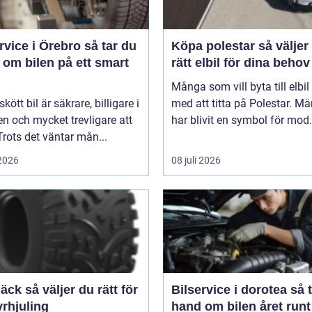
ice i Örebro så tar du
Köpa polestar så väljer du
 om bilen på ett smart
rätt elbil för dina behov
Många som vill byta till elbil
kött bil är säkrare, billigare i
med att titta på Polestar. Mä
n och mycket trevligare att
har blivit en symbol för mod.
Trots det väntar mån...
 2026
08 juli 2026
er du rätt för
Bilservice i dorotea så tar du
yrhjuling
hand om bilen året runt