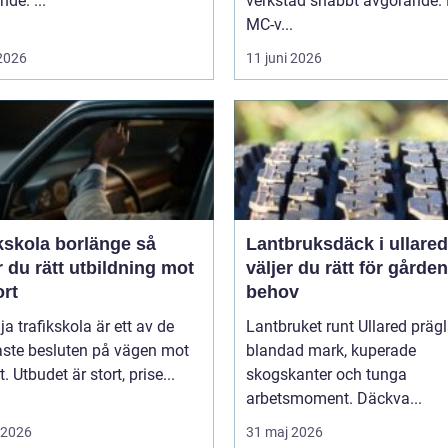
nde. ...
verkstad snabbt avgörande.
MC-v...
 2026
11 juni 2026
kskola borlänge så
Lantbruksdäck i ullared s
r du rätt utbildning mot
väljer du rätt för gårde
ort
behov
lja trafikskola är ett av de
Lantbruket runt Ullared präg
aste besluten på vägen mot
blandad mark, kuperade
. Utbudet är stort, prise...
skogskanter och tunga
arbetsmoment. Däckva...
i 2026
31 maj 2026