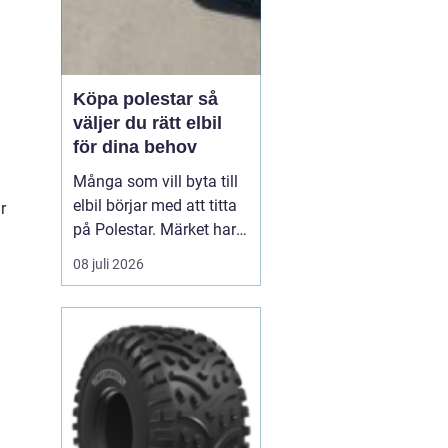
Köpa polestar så
väljer du rätt elbil
för dina behov
Många som vill byta till
elbil börjar med att titta
r
på Polestar. Märket har
blivit en symbol för
08 juli 2026
modern, elektrisk körning
där design, teknik och
hållbarhet går hand i
hand. Men hur vet du om
en Polestar passar dig,
och vilken modell som är
rätt val?...