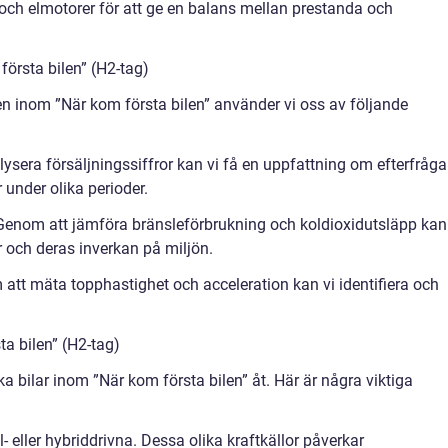
och elmotorer för att ge en balans mellan prestanda och
örsta bilen” (H2-tag)
en inom ”När kom första bilen” använder vi oss av följande
ysera försäljningssiffror kan vi få en uppfattning om efterfråg
r under olika perioder.
: Genom att jämföra bränsleförbrukning och koldioxidutsläpp kan
r och deras inverkan på miljön.
 att mäta topphastighet och acceleration kan vi identifiera och
ta bilen” (H2-tag)
ika bilar inom ”När kom första bilen” åt. Här är några viktiga
el- eller hybriddrivna. Dessa olika kraftkällor påverkar