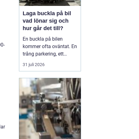
Laga buckla på bil
vad lönar sig och
hur går det till?
En buckla på bilen
00-
kommer ofta oväntat. En
trång parkering, ett
dörruppslag utanför
31 juli 2026
mataffären eller ett
plötsligt hageloväder.
Många blir osäkra direkt:
ska man anmäla till
försäkringen, åka till en
plåtverkstad eller går det
att fixa snabbt och smi...
lar