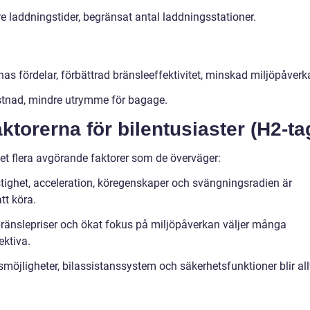
e laddningstider, begränsat antal laddningsstationer.
as fördelar, förbättrad bränsleeffektivitet, minskad miljöpåverk
stnad, mindre utrymme för bagage.
ktorerna för bilentusiaster (H2-ta
 det flera avgörande faktorer som de överväger:
tighet, acceleration, köregenskaper och svängningsradien är
tt köra.
 bränslepriser och ökat fokus på miljöpåverkan väljer många
ektiva.
smöjligheter, bilassistanssystem och säkerhetsfunktioner blir all