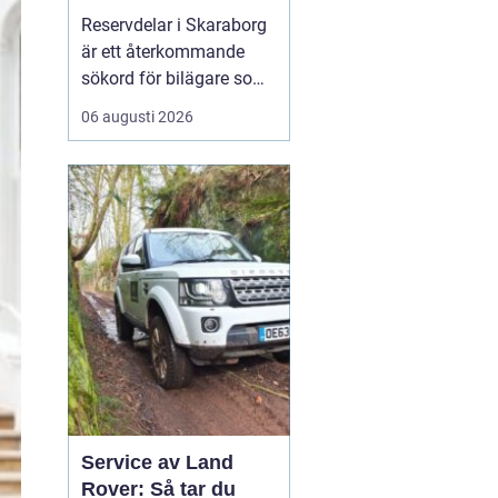
bilar
Reservdelar i Skaraborg
är ett återkommande
sökord för bilägare som
vill hålla bilen i gott
06 augusti 2026
skick utan att betala
onödigt mycket. Många i
regionen vänder sig till
lokala specialister som
bvs.nu när...
Service av Land
Rover: Så tar du