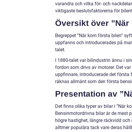
varandra och vilka för- och nackdel
viktigaste beslutsfaktorerna för bilen
Översikt över ”När 
Begreppet ”När kom första bilen” syf
uppfanns och introducerades på markna
talet.
I 1880-talet var bilindustrin ännu i s
fordon som drivs av motorer. Det var
uppfinnare, introducerade det först
räknas allmänt som den första bensin
Presentation av ”Nä
Det finns olika typer av bilar i ”När 
Bensinmotordrivna bilar är de mest
högre hastighet, längre räckvidd och m
alltmer populära tack vare deras håll