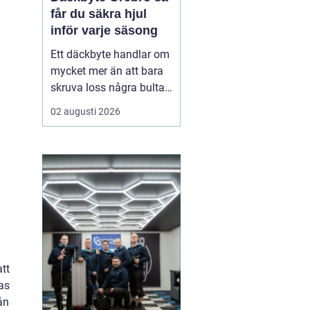
får du säkra hjul
inför varje säsong
Ett däckbyte handlar om
mycket mer än att bara
skruva loss några bultar.
För bilägare i Örebro kan
02 augusti 2026
skillnaden mellan bra
och dåliga däck märkas
tydligt när första
snöfallet kommer, eller
när sommarregnet gör
vägarna hala. Med rätt
kunskap om däck, da...
att
ras
ån