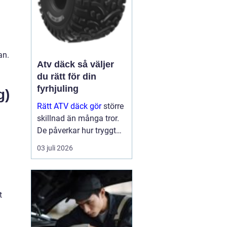
an.
Atv däck så väljer
du rätt för din
fyrhjuling
g)
Rätt ATV däck gör
större
skillnad än många tror.
De påverkar hur tryggt
fyrhjulingen beter sig på
03 juli 2026
väg, hur effektivt den tar
sig fram i skog och lera
och hur marken under
hjulen mår efteråt. Med
t
ge...