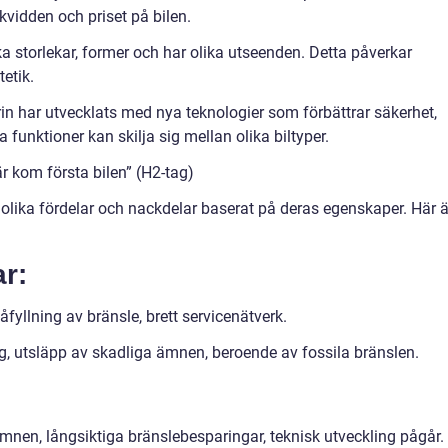
kvidden och priset på bilen.
ika storlekar, former och har olika utseenden. Detta påverkar
etik.
rin har utvecklats med nya teknologier som förbättrar säkerhet,
unktioner kan skilja sig mellan olika biltyper.
r kom första bilen” (H2-tag)
 olika fördelar och nackdelar baserat på deras egenskaper. Här ä
ar:
fyllning av bränsle, brett servicenätverk.
, utsläpp av skadliga ämnen, beroende av fossila bränslen.
mnen, långsiktiga bränslebesparingar, teknisk utveckling pågår.