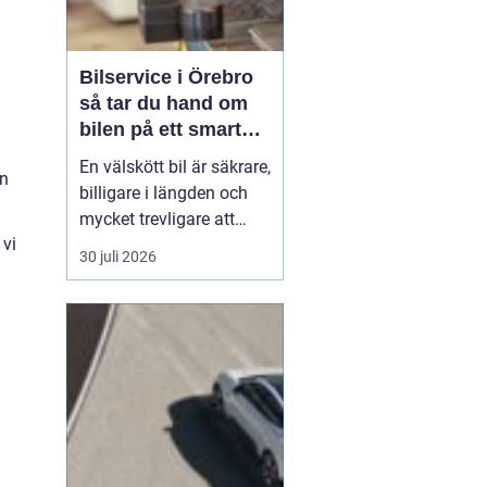
Bilservice i Örebro
så tar du hand om
bilen på ett smart
sätt
En välskött bil är säkrare,
an
billigare i längden och
mycket trevligare att
 vi
köra. Trots det väntar
30 juli 2026
många bilägare i Örebro
för länge med service
och reparationer. I den
här artikeln får du en
enkel genomgång av
hu...