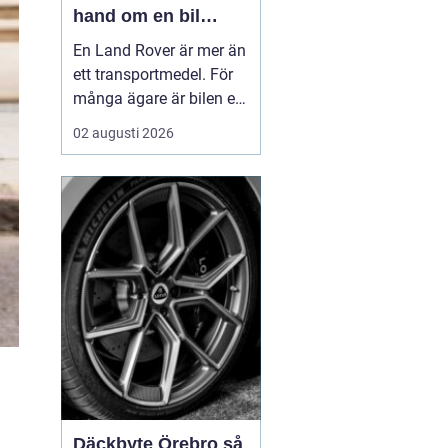
hand om en bil
byggd för tuffa
En Land Rover är mer än
uppdrag
ett transportmedel. För
många ägare är bilen ett
arbetsredskap, ett
02 augusti 2026
fritidsprojekt och en del
av en livsstil. Just därför
spelar service en
avgörande roll. Rätt
skött kan...
Däckbyte Örebro så