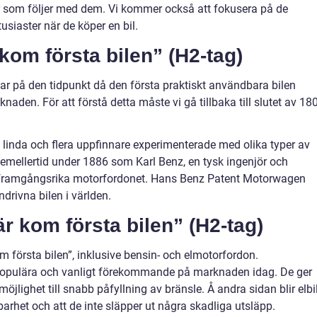
ar som följer med dem. Vi kommer också att fokusera på de
tusiaster när de köper en bil.
kom första bilen” (H2-tag)
tar på den tidpunkt då den första praktiskt användbara bilen
den. För att förstå detta måste vi gå tillbaka till slutet av 18
in linda och flera uppfinnare experimenterade med olika typer av
 emellertid under 1886 som Karl Benz, en tysk ingenjör och
a framgångsrika motorfordonet. Hans Benz Patent Motorwagen
drivna bilen i världen.
r kom första bilen” (H2-tag)
kom första bilen”, inklusive bensin- och elmotorfordon.
 populära och vanligt förekommande på marknaden idag. De ger
öjlighet till snabb påfyllning av bränsle. Å andra sidan blir elbi
barhet och att de inte släpper ut några skadliga utsläpp.