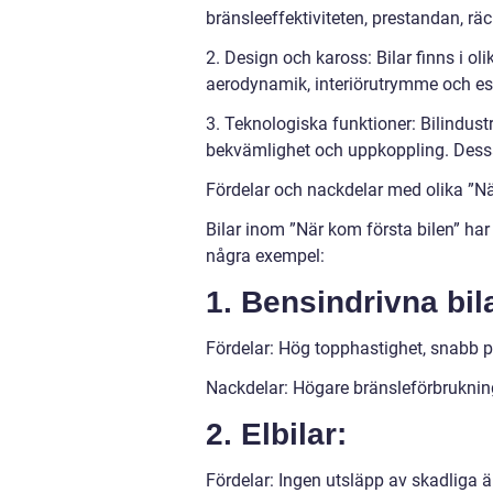
bränsleeffektiviteten, prestandan, räc
2. Design och kaross: Bilar finns i ol
aerodynamik, interiörutrymme och est
3. Teknologiska funktioner: Bilindust
bekvämlighet och uppkoppling. Dessa f
Fördelar och nackdelar med olika ”Nä
Bilar inom ”När kom första bilen” har
några exempel:
1. Bensindrivna bil
Fördelar: Hög topphastighet, snabb på
Nackdelar: Högare bränsleförbrukning
2. Elbilar:
Fördelar: Ingen utsläpp av skadliga ä