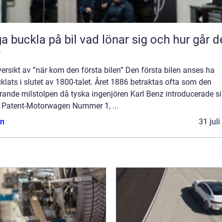
kla på bil vad lönar sig och hur går det
?
ersikt av ”när kom den första bilen” Den första bilen anses ha
klats i slutet av 1800-talet. Året 1886 betraktas ofta som den
rande milstolpen då tyska ingenjören Karl Benz introducerade s
 Patent-Motorwagen Nummer 1, ...
n
31 jul