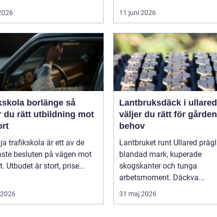
 2026
11 juni 2026
kskola borlänge så
Lantbruksdäck i ullared s
r du rätt utbildning mot
väljer du rätt för gårde
ort
behov
lja trafikskola är ett av de
Lantbruket runt Ullared präg
aste besluten på vägen mot
blandad mark, kuperade
. Utbudet är stort, prise...
skogskanter och tunga
arbetsmoment. Däckva...
i 2026
31 maj 2026