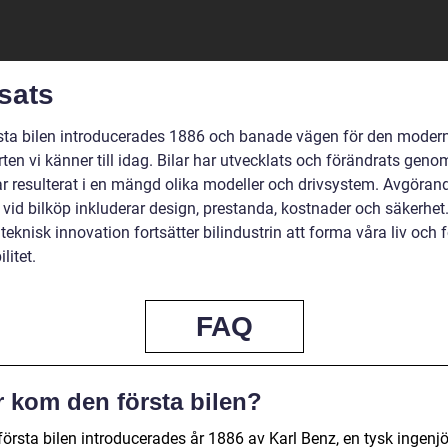
sats
sta bilen introducerades 1886 och banade vägen för den moder
ten vi känner till idag. Bilar har utvecklats och förändrats geno
har resulterat i en mängd olika modeller och drivsystem. Avgöran
r vid bilköp inkluderar design, prestanda, kostnader och säkerhe
teknisk innovation fortsätter bilindustrin att forma våra liv och 
litet.
FAQ
r kom den första bilen?
örsta bilen introducerades år 1886 av Karl Benz, en tysk ingenjö