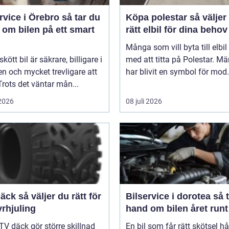
ice i Örebro så tar du
Köpa polestar så väljer du
 om bilen på ett smart
rätt elbil för dina behov
Många som vill byta till elbil
kött bil är säkrare, billigare i
med att titta på Polestar. Mä
n och mycket trevligare att
har blivit en symbol för mod.
Trots det väntar mån...
 2026
08 juli 2026
er du rätt för
Bilservice i dorotea så tar du
yrhjuling
hand om bilen året runt
TV däck gör större skillnad
En bil som får rätt skötsel hå