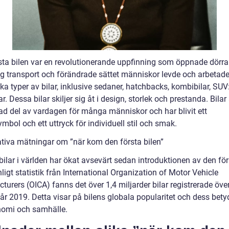
sta bilen var en revolutionerande uppfinning som öppnade dörrar
ig transport och förändrade sättet människor levde och arbetade
ika typer av bilar, inklusive sedaner, hatchbacks, kombibilar, SUV
ar. Dessa bilar skiljer sig åt i design, storlek och prestanda. Bilar
rad del av vardagen för många människor och har blivit ett
mbol och ett uttryck för individuell stil och smak.
ativa mätningar om ”när kom den första bilen”
bilar i världen har ökat avsevärt sedan introduktionen av den fö
nligt statistik från International Organization of Motor Vehicle
urers (OICA) fanns det över 1,4 miljarder bilar registrerade öve
år 2019. Detta visar på bilens globala popularitet och dess bety
nomi och samhälle.