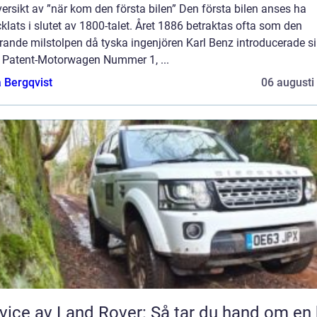
ersikt av ”när kom den första bilen” Den första bilen anses ha
klats i slutet av 1800-talet. Året 1886 betraktas ofta som den
rande milstolpen då tyska ingenjören Karl Benz introducerade s
 Patent-Motorwagen Nummer 1, ...
 Bergqvist
06 augusti
vice av Land Rover: Så tar du hand om en 