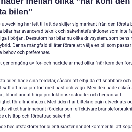
lnader mellan olika ”när kom den
ta bilen”
 utveckling har lett till att de skiljer sig markant från den första b
 bilar har avancerad teknik och säkerhetsfunktioner som inte f
liga i början. Dessutom har bilar nu olika drivsystem, som bensin
ybrid. Denna mångfald tillåter förare att välja en bil som passar
ka behov och preferenser.
sk genomgång av för- och nackdelar med olika ”när kom den för
sta bilen hade sina fördelar, såsom att erbjuda ett snabbare och
 sätt att resa jämfört med häst och vagn. Men den hade också 
ar, bland annat höga produktionskostnader och begränsad
lighet för allmänheten. Med tiden har bilteknologin utvecklats o
ats, vilket har inneburit fördelar som effektivare bränsleförbrukn
e utsläpp och förbättrad säkerhet.
e beslutsfaktorer för bilentusiaster när det kommer till att köpa