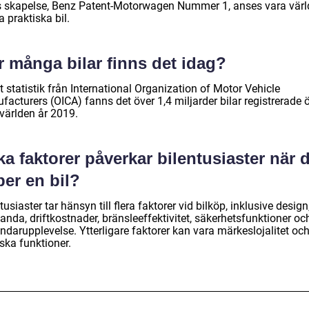
 skapelse, Benz Patent-Motorwagen Nummer 1, anses vara vär
a praktiska bil.
r många bilar finns det idag?
t statistik från International Organization of Motor Vehicle
acturers (OICA) fanns det över 1,4 miljarder bilar registrerade 
 världen år 2019.
ka faktorer påverkar bilentusiaster när 
er en bil?
tusiaster tar hänsyn till flera faktorer vid bilköp, inklusive design
anda, driftkostnader, bränsleeffektivitet, säkerhetsfunktioner oc
ndarupplevelse. Ytterligare faktorer kan vara märkeslojalitet oc
ska funktioner.