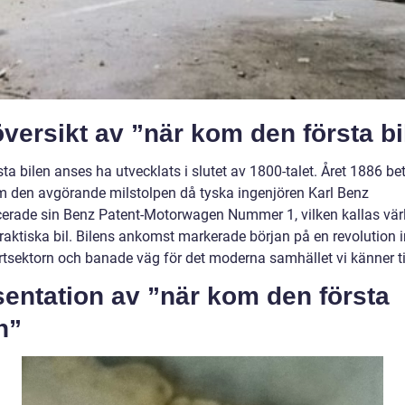
versikt av ”när kom den första bi
ta bilen anses ha utvecklats i slutet av 1800-talet. Året 1886 be
m den avgörande milstolpen då tyska ingenjören Karl Benz
cerade sin Benz Patent-Motorwagen Nummer 1, vilken kallas vär
praktiska bil. Bilens ankomst markerade början på en revolution
rtsektorn och banade väg för det moderna samhället vi känner til
entation av ”när kom den första
n”