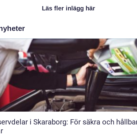
Läs fler inlägg här
 nyheter
ervdelar i Skaraborg: För säkra och hållba
ar