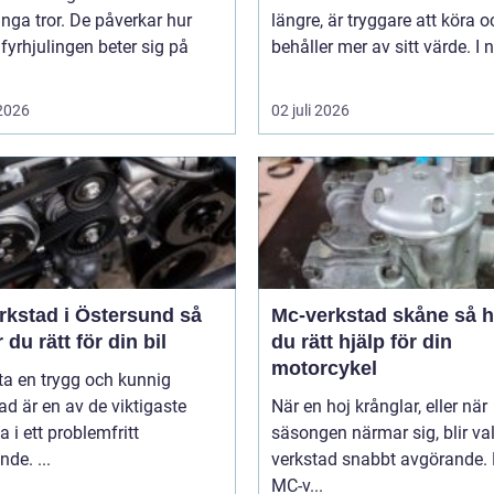
ga tror. De påverkar hur
längre, är tryggare att köra o
 fyrhjulingen beter sig på
behåller mer av sitt värde. I n
 2026
02 juli 2026
rkstad i Östersund så
Mc-verkstad skåne så hittar
r du rätt för din bil
du rätt hjälp för din
motorcykel
tta en trygg och kunnig
ad är en av de viktigaste
När en hoj krånglar, eller när
a i ett problemfritt
säsongen närmar sig, blir va
nde. ...
verkstad snabbt avgörande.
MC-v...