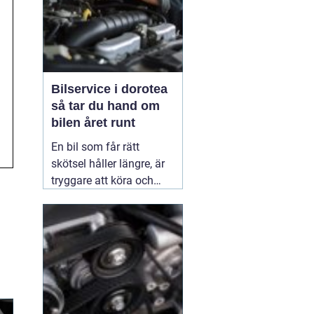
Bilservice i dorotea
så tar du hand om
bilen året runt
En bil som får rätt
skötsel håller längre, är
tryggare att köra och
behåller mer av sitt
värde. I norra Sverige,
med kalla vintrar, vägsalt
och långa avstånd, blir
bra service extra viktig.
Många som
02 juli 2026