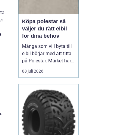
fta
er
Köpa polestar så
väljer du rätt elbil
a
för dina behov
Många som vill byta till
elbil börjar med att titta
på Polestar. Märket har
blivit en symbol för
08 juli 2026
modern, elektrisk körning
där design, teknik och
hållbarhet går hand i
hand. Men hur vet du om
en Polestar passar dig,
m
och vilken modell som är
-
rätt val?...
,