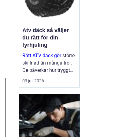
Atv däck så väljer
du rätt för din
fyrhjuling
Rätt ATV däck gör
större
skillnad än många tror.
De påverkar hur tryggt
fyrhjulingen beter sig på
03 juli 2026
väg, hur effektivt den tar
sig fram i skog och lera
och hur marken under
hjulen mår efteråt. Med
ge...