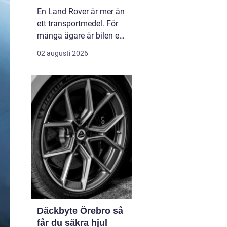
byggd för tuffa
En Land Rover är mer än
uppdrag
ett transportmedel. För
många ägare är bilen ett
arbetsredskap, ett
02 augusti 2026
fritidsprojekt och en del
av en livsstil. Just därför
spelar service en
avgörande roll. Rätt
skött kan...
Däckbyte Örebro så
får du säkra hjul