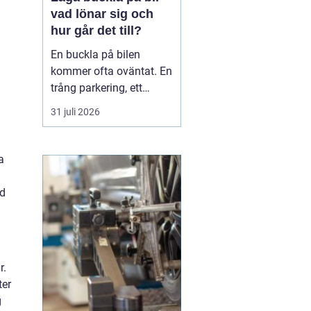
vad lönar sig och
hur går det till?
En buckla på bilen
kommer ofta oväntat. En
trång parkering, ett
dörruppslag utanför
31 juli 2026
mataffären eller ett
plötsligt hageloväder.
Många blir osäkra direkt:
a
ska man anmäla till
försäkringen, åka till en
ed
plåtverkstad eller går det
att fixa snabbt och smi...
r.
ter
g