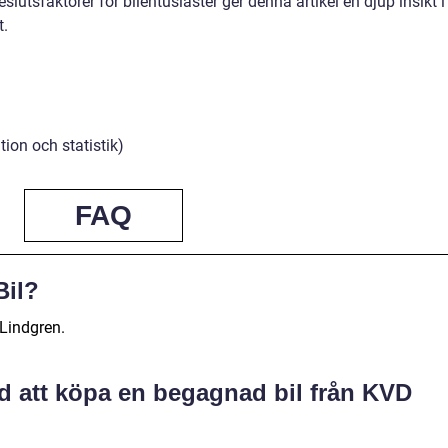
utsfaktorer för bilentusiaster ger denna artikel en djup insikt i
t.
tion och statistik)
FAQ
Bil?
Lindgren.
d att köpa en begagnad bil från KVD