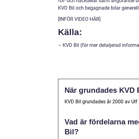
för- och nackdelar samt avgörande besl
KVD Bil och begagnade bilar generell
[INFÖR VIDEO HÄR]
Källa:
– KVD Bil (för mer detaljerad informa
När grundades KVD 
KVD Bil grundades år 2000 av Ulf 
Vad är fördelarna me
Bil?