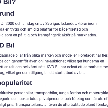
 Bil?
rund
 år 2000 och är idag en av Sveriges ledande aktörer inom
a en trygg och smidig bilaffär för både företag och
 sig som en pålitlig och framgångsrik aktör på marknaden.
D Bil
egagnade bilar från olika märken och modeller. Företaget har fler
ige och genomför även online-auktioner, vilket ger kunderna en
 ett enkelt och bekvämt sätt. KVD Bil har också ett samarbete m
, vilket ger dem tillgång till ett stort utbud av bilar.
popularitet
 inklusive personbilar, transportbilar, tunga fordon och motorcykla
egorin och lockar både privatpersoner och företag som är ute ef
ånligt pris. Transportbilarna är även de eftertraktade bland företa