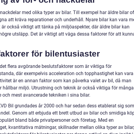
 nackdelar med olika typer av bilar. Till exempel har äldre bilar o
na att kräva reparationer och underhåll. Nyare bilar kan vara m
 är också viktigt att tänka på miljöaspekter, där äldre bilar kan
ögre utsläpp. Det är viktigt att väga dessa faktorer för att kunn
ktorer för bilentusiaster
 det flera avgörande beslutsfaktorer som är viktiga för
restanda, där exempelvis acceleration och topphastighet kan vara
ktivitet är en annan faktor som kan påverka valet av bil, då man
r hållbar miljö. Utrustning och teknik är också viktiga för många
e och mest avancerade tekniken i sina bilar.
VD Bil grundades år 2000 och har sedan dess etablerat sig so
ndel. Genom att erbjuda ett brett utbud av bilar och smidiga köp
populärt bland både privatpersoner och företag. Med en
, kvantitativa mätningar, skillnader mellan olika typer av bilar