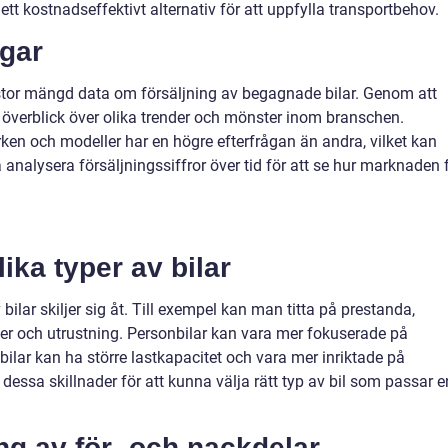
tt kostnadseffektivt alternativ för att uppfylla transportbehov.
ngar
 stor mängd data om försäljning av begagnade bilar. Genom att
överblick över olika trender och mönster inom branschen.
en och modeller har en högre efterfrågan än andra, vilket kan
nalysera försäljningssiffror över tid för att se hur marknaden 
ika typer av bilar
 bilar skiljer sig åt. Till exempel kan man titta på prestanda,
ner och utrustning. Personbilar kan vara mer fokuserade på
ilar kan ha större lastkapacitet och vara mer inriktade på
tå dessa skillnader för att kunna välja rätt typ av bil som passar 
g av för- och nackdelar