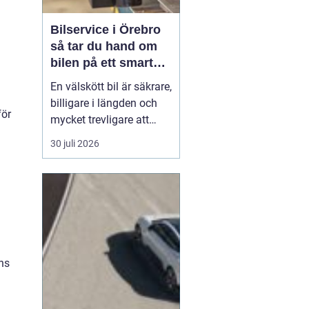
Bilservice i Örebro
så tar du hand om
bilen på ett smart
sätt
En välskött bil är säkrare,
billigare i längden och
för
mycket trevligare att
köra. Trots det väntar
30 juli 2026
många bilägare i Örebro
för länge med service
och reparationer. I den
här artikeln får du en
enkel genomgång av
hu...
ens