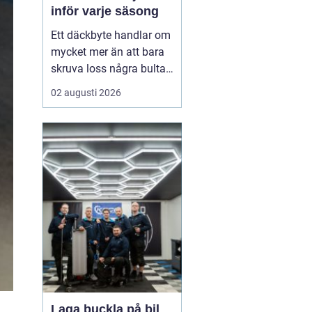
inför varje säsong
Ett däckbyte handlar om
mycket mer än att bara
skruva loss några bultar.
För bilägare i Örebro kan
02 augusti 2026
skillnaden mellan bra
och dåliga däck märkas
tydligt när första
snöfallet kommer, eller
när sommarregnet gör
vägarna hala. Med rätt
kunskap om däck, da...
Laga buckla på bil