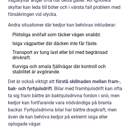
vägskyltar anger ofta när detta gäller. Att ignorera
skyltar kan leda till böter och i värsta fall problem med
försäkringen vid olycka.
Andra situationer där kedjor kan behövas inkluderar:
Plötsliga snöfall som täcker vägen snabbt.
Isiga vägpartier där däcken inte får fäste.
Transport av tung last eller bil med begränsad
drivkraft.
Kurviga och smala fjällvägar där kontroll och
stabilitet är avgörande.
Det är också viktigt att
förstå skillnaden mellan fram-,
bak- och fyrhjulsdrift
. Bilar med framhjulsdrift kan ofta
ta sig fram bättre än bakhjulsdrivna fordon i snö, men
kedjor kan fortfarande vara nödvändiga på branta
backar. Fyrhjulsdrivna bilar har bättre dragkraft, men
även de kan behöva kedjor på extremt isiga eller
oplogade vägar.