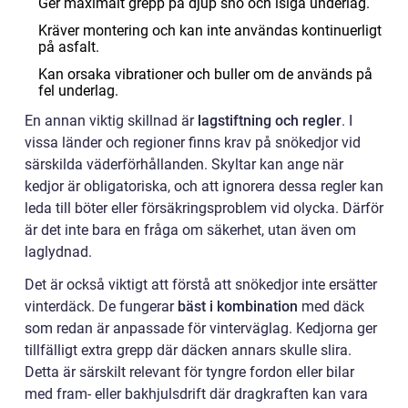
Ger maximalt grepp på djup snö och isiga underlag.
Kräver montering och kan inte användas kontinuerligt
på asfalt.
Kan orsaka vibrationer och buller om de används på
fel underlag.
En annan viktig skillnad är
lagstiftning och regler
. I
vissa länder och regioner finns krav på snökedjor vid
särskilda väderförhållanden. Skyltar kan ange när
kedjor är obligatoriska, och att ignorera dessa regler kan
leda till böter eller försäkringsproblem vid olycka. Därför
är det inte bara en fråga om säkerhet, utan även om
laglydnad.
Det är också viktigt att förstå att snökedjor inte ersätter
vinterdäck. De fungerar
bäst i kombination
med däck
som redan är anpassade för vinterväglag. Kedjorna ger
tillfälligt extra grepp där däcken annars skulle slira.
Detta är särskilt relevant för tyngre fordon eller bilar
med fram- eller bakhjulsdrift där dragkraften kan vara