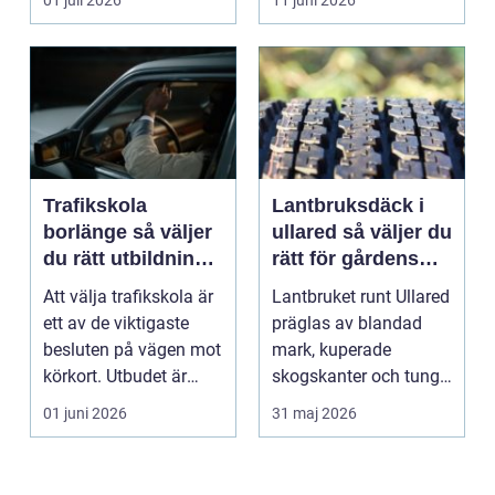
01 juli 2026
11 juni 2026
...
Trafikskola
Lantbruksdäck i
borlänge så väljer
ullared så väljer du
du rätt utbildning
rätt för gårdens
mot körkort
behov
Att välja trafikskola är
Lantbruket runt Ullared
ett av de viktigaste
präglas av blandad
besluten på vägen mot
mark, kuperade
körkort. Utbudet är
skogskanter och tunga
stort, prise...
arbetsmoment.
01 juni 2026
31 maj 2026
Däckva...