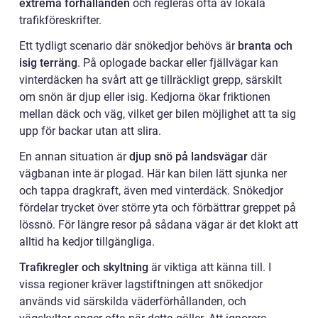
extrema förhållanden
och regleras ofta av lokala
trafikföreskrifter.
Ett tydligt scenario där snökedjor behövs är
branta och
isig terräng
. På oplogade backar eller fjällvägar kan
vinterdäcken ha svårt att ge tillräckligt grepp, särskilt
om snön är djup eller isig. Kedjorna ökar friktionen
mellan däck och väg, vilket ger bilen möjlighet att ta sig
upp för backar utan att slira.
En annan situation är
djup snö på landsvägar
där
vägbanan inte är plogad. Här kan bilen lätt sjunka ner
och tappa dragkraft, även med vinterdäck. Snökedjor
fördelar trycket över större yta och förbättrar greppet på
lössnö. För längre resor på sådana vägar är det klokt att
alltid ha kedjor tillgängliga.
Trafikregler och skyltning
är viktiga att känna till. I
vissa regioner kräver lagstiftningen att snökedjor
används vid särskilda väderförhållanden, och