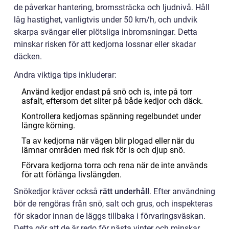
de påverkar hantering, bromssträcka och ljudnivå. Håll
låg hastighet, vanligtvis under 50 km/h, och undvik
skarpa svängar eller plötsliga inbromsningar. Detta
minskar risken för att kedjorna lossnar eller skadar
däcken.
Andra viktiga tips inkluderar:
Använd kedjor endast på snö och is, inte på torr
asfalt, eftersom det sliter på både kedjor och däck.
Kontrollera kedjornas spänning regelbundet under
längre körning.
Ta av kedjorna när vägen blir plogad eller när du
lämnar områden med risk för is och djup snö.
Förvara kedjorna torra och rena när de inte används
för att förlänga livslängden.
Snökedjor kräver också
rätt underhåll
. Efter användning
bör de rengöras från snö, salt och grus, och inspekteras
för skador innan de läggs tillbaka i förvaringsväskan.
Detta gör att de är redo för nästa vinter och minskar