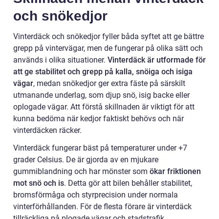
och snökedjor
Vinterdäck och snökedjor fyller båda syftet att ge bättre
grepp på vintervägar, men de fungerar på olika sätt och
används i olika situationer.
Vinterdäck är utformade för
att ge stabilitet och grepp på kalla, snöiga och isiga
vägar
, medan snökedjor ger extra fäste på särskilt
utmanande underlag, som djup snö, isig backe eller
oplogade vägar. Att förstå skillnaden är viktigt för att
kunna bedöma när kedjor faktiskt behövs och när
vinterdäcken räcker.
Vinterdäck fungerar bäst på temperaturer under +7
grader Celsius. De är gjorda av en mjukare
gummiblandning och har mönster som
ökar friktionen
mot snö och is
. Detta gör att bilen behåller stabilitet,
bromsförmåga och styrprecision under normala
vinterförhållanden. För de flesta förare är vinterdäck
tillräckliga på plogade vägar och stadstrafik.