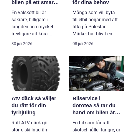
bilen på ett smart
för dina behov
sätt
En välskött bil är
Många som vill byta
säkrare, billigare i
till elbil börjar med att
längden och mycket
titta på Polestar.
trevligare att köra.
Märket har blivit en
Trots det väntar mån...
symbol för mod...
30 juli 2026
08 juli 2026
Atv däck så väljer
Bilservice i
du rätt för din
dorotea så tar du
fyrhjuling
hand om bilen året
runt
Rätt ATV däck gör
En bil som får rätt
större skillnad än
skötsel håller längre, är