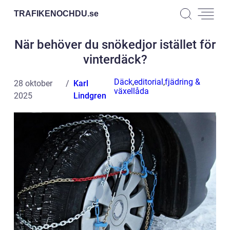
TRAFIKENOCHDU.
se
När behöver du snökedjor istället för
vinterdäck?
Däck
,
editorial
,
fjädring &
28 oktober
Karl
växellåda
2025
Lindgren