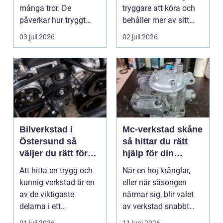
många tror. De
tryggare att köra och
påverkar hur tryggt
behåller mer av sitt
fyrhjulingen beter sig
värde. I no...
03 juli 2026
02 juli 2026
på vä...
Bilverkstad i
Mc-verkstad skåne
Östersund så
så hittar du rätt
väljer du rätt för
hjälp för din
din bil
motorcykel
Att hitta en trygg och
När en hoj krånglar,
kunnig verkstad är en
eller när säsongen
av de viktigaste
närmar sig, blir valet
delarna i ett
av verkstad snabbt
problemfritt bilägande.
avgörande. En MC-v...