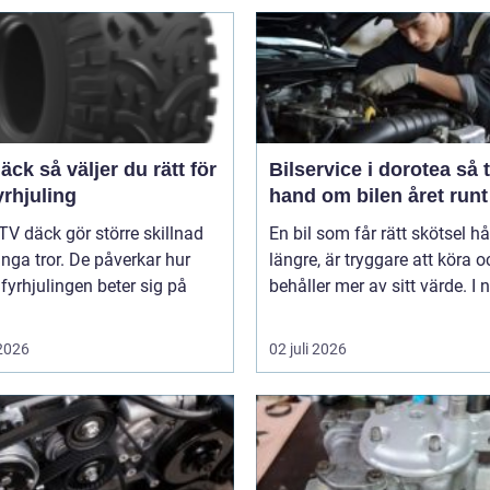
er du rätt för
Bilservice i dorotea så tar du
yrhjuling
hand om bilen året runt
TV däck gör större skillnad
En bil som får rätt skötsel hå
ga tror. De påverkar hur
längre, är tryggare att köra o
 fyrhjulingen beter sig på
behåller mer av sitt värde. I n
 2026
02 juli 2026