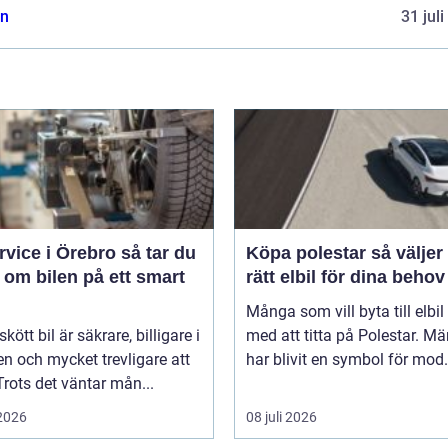
n
31 jul
ice i Örebro så tar du
Köpa polestar så väljer du
 om bilen på ett smart
rätt elbil för dina behov
Många som vill byta till elbil
kött bil är säkrare, billigare i
med att titta på Polestar. Mä
n och mycket trevligare att
har blivit en symbol för mod.
Trots det väntar mån...
 2026
08 juli 2026