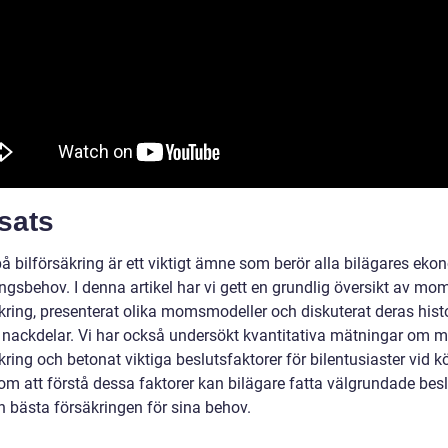
sats
 bilförsäkring är ett viktigt ämne som berör alla bilägares eko
ngsbehov. I denna artikel har vi gett en grundlig översikt av mo
äkring, presenterat olika momsmodeller och diskuterat deras hist
h nackdelar. Vi har också undersökt kvantitativa mätningar om
kring och betonat viktiga beslutsfaktorer för bilentusiaster vid k
nom att förstå dessa faktorer kan bilägare fatta välgrundade bes
n bästa försäkringen för sina behov.