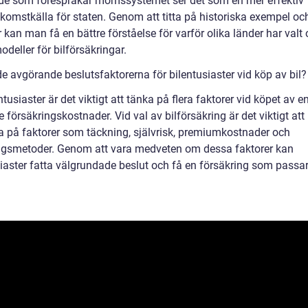
e som förespråkar momssystemet ser det som en mer effektiv
nkomstkälla för staten. Genom att titta på historiska exempel oc
 kan man få en bättre förståelse för varför olika länder har valt 
eller för bilförsäkringar.
e avgörande beslutsfaktorerna för bilentusiaster vid köp av bil?
ntusiaster är det viktigt att tänka på flera faktorer vid köpet av en
e försäkringskostnader. Vid val av bilförsäkring är det viktigt att
a på faktorer som täckning, självrisk, premiumkostnader och
ngsmetoder. Genom att vara medveten om dessa faktorer kan
siaster fatta välgrundade beslut och få en försäkring som passa