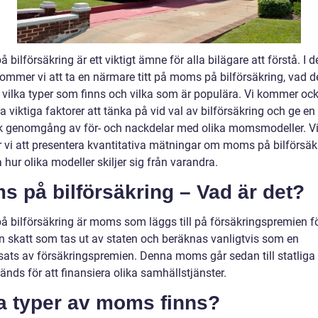
bilförsäkring är ett viktigt ämne för alla bilägare att förstå. I 
kommer vi att ta en närmare titt på moms på bilförsäkring, vad d
, vilka typer som finns och vilka som är populära. Vi kommer ock
a viktiga faktorer att tänka på vid val av bilförsäkring och ge en
sk genomgång av för- och nackdelar med olika momsmodeller. V
vi att presentera kvantitativa mätningar om moms på bilförsäk
 hur olika modeller skiljer sig från varandra.
 på bilförsäkring – Vad är det?
 bilförsäkring är moms som läggs till på försäkringspremien för
en skatt som tas ut av staten och beräknas vanligtvis som en
sats av försäkringspremien. Denna moms går sedan till statliga 
nds för att finansiera olika samhällstjänster.
ka typer av moms finns?