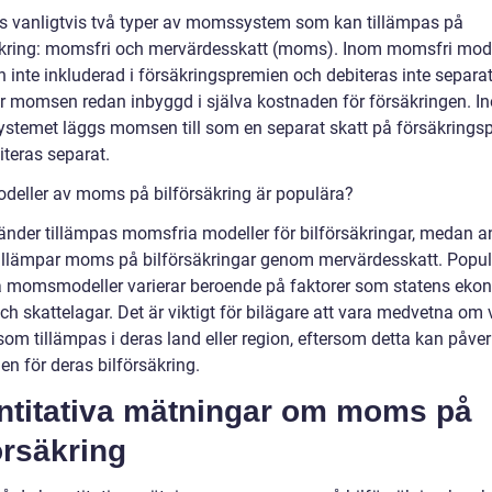
ns vanligtvis två typer av momssystem som kan tillämpas på
äkring: momsfri och mervärdesskatt (moms). Inom momsfri mode
inte inkluderad i försäkringspremien och debiteras inte separat.
 är momsen redan inbyggd i själva kostnaden för försäkringen. I
temet läggs momsen till som en separat skatt på försäkrings
iteras separat.
odeller av moms på bilförsäkring är populära?
 länder tillämpas momsfria modeller för bilförsäkringar, medan a
tillämpar moms på bilförsäkringar genom mervärdesskatt. Popul
ka momsmodeller varierar beroende på faktorer som statens ek
och skattelagar. Det är viktigt för bilägare att vara medvetna om 
som tillämpas i deras land eller region, eftersom detta kan påve
n för deras bilförsäkring.
ntitativa mätningar om moms på
örsäkring