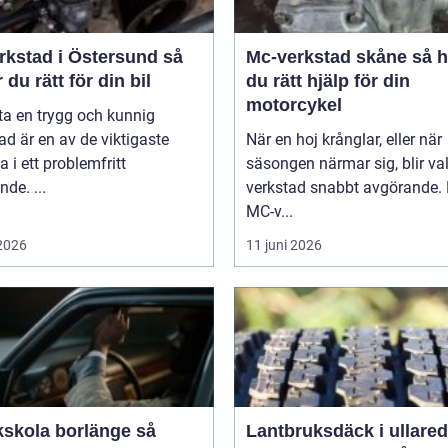
rkstad i Östersund så
Mc-verkstad skåne så hittar
r du rätt för din bil
du rätt hjälp för din
motorcykel
tta en trygg och kunnig
ad är en av de viktigaste
När en hoj krånglar, eller när
a i ett problemfritt
säsongen närmar sig, blir va
nde. ...
verkstad snabbt avgörande.
MC-v...
 2026
11 juni 2026
kskola borlänge så
Lantbruksdäck i ullared s