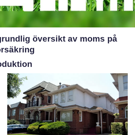
grundlig översikt av moms på
örsäkring
oduktion