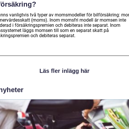
försäkring?
finns vanligtvis två typer av momsmodeller för bilförsäkring: mo
mervärdesskatt (moms). Inom momsfri modell är momsen inte
uderad i försäkringspremien och debiteras inte separat. Inom
systemet läggs momsen till som en separat skatt på
äkringspremien och debiteras separat.
Läs fler inlägg här
 nyheter