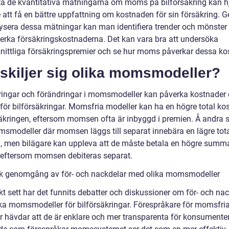
stå de kvantitativa mätningarna om moms på bilförsäkring kan h
e att få en bättre uppfattning om kostnaden för sin försäkring.
lysera dessa mätningar kan man identifiera trender och mönste
erka försäkringskostnaderna. Det kan vara bra att undersöka
ittliga försäkringspremier och se hur moms påverkar dessa ko
skiljer sig olika momsmodeller?
ringar och förändringar i momsmodeller kan påverka kostnader
 för bilförsäkringar. Momsfria modeller kan ha en högre total ko
säkringen, eftersom momsen ofta är inbyggd i premien. Å andra 
smodeller där momsen läggs till separat innebära en lägre tot
, men bilägare kan uppleva att de måste betala en högre summ
 eftersom momsen debiteras separat.
sk genomgång av för- och nackdelar med olika momsmodeller
kt sett har det funnits debatter och diskussioner om för- och na
ka momsmodeller för bilförsäkringar. Förespråkare för momsfri
r hävdar att de är enklare och mer transparenta för konsumenter