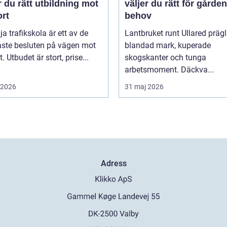
r du rätt utbildning mot
väljer du rätt för gårde
ort
behov
lja trafikskola är ett av de
Lantbruket runt Ullared präg
aste besluten på vägen mot
blandad mark, kuperade
. Utbudet är stort, prise...
skogskanter och tunga
arbetsmoment. Däckva...
i 2026
31 maj 2026
Adress