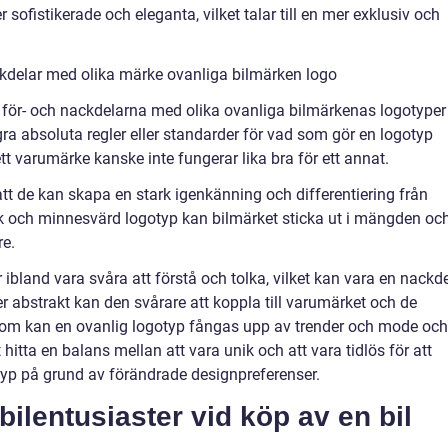
ofistikerade och eleganta, vilket talar till en mer exklusiv och
kdelar med olika märke ovanliga bilmärken logo
 för- och nackdelarna med olika ovanliga bilmärkenas logotyper
ågra absoluta regler eller standarder för vad som gör en logotyp
t varumärke kanske inte fungerar lika bra för ett annat.
tt de kan skapa en stark igenkänning och differentiering från
k och minnesvärd logotyp kan bilmärket sticka ut i mängden oc
re.
ibland vara svåra att förstå och tolka, vilket kan vara en nackde
r abstrakt kan den svårare att koppla till varumärket och de
tom kan en ovanlig logotyp fångas upp av trender och mode och
att hitta en balans mellan att vara unik och att vara tidlös för att
typ på grund av förändrade designpreferenser.
bilentusiaster vid köp av en bil