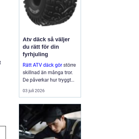
Atv däck så väljer
du rätt för din
fyrhjuling
t
Rätt ATV däck gör
större
skillnad än många tror.
De påverkar hur tryggt
fyrhjulingen beter sig på
03 juli 2026
väg, hur effektivt den tar
sig fram i skog och lera
och hur marken under
hjulen mår efteråt. Med
ge...