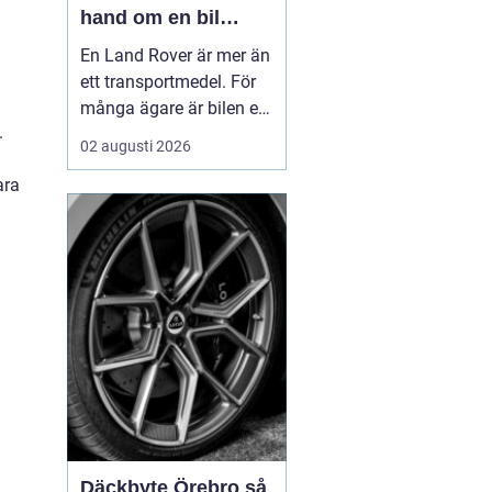
hand om en bil
byggd för tuffa
En Land Rover är mer än
uppdrag
ett transportmedel. För
många ägare är bilen ett
.
arbetsredskap, ett
02 augusti 2026
fritidsprojekt och en del
ara
av en livsstil. Just därför
spelar service en
avgörande roll. Rätt
skött kan...
Däckbyte Örebro så