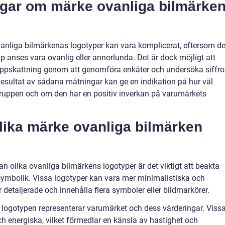
ngar om märke ovanliga bilmärke
vanliga bilmärkenas logotyper kan vara komplicerat, eftersom de
typ anses vara ovanlig eller annorlunda. Det är dock möjligt att
pskattning genom att genomföra enkäter och undersöka siffro
 Resultat av sådana mätningar kan ge en indikation på hur väl
ruppen och om den har en positiv inverkan på varumärkets
olika märke ovanliga bilmärken
n olika ovanliga bilmärkens logotyper är det viktigt att beakta
 symbolik. Vissa logotyper kan vara mer minimalistiska och
detaljerade och innehålla flera symboler eller bildmarkörer.
r logotypen representerar varumärket och dess värderingar. Viss
h energiska, vilket förmedlar en känsla av hastighet och