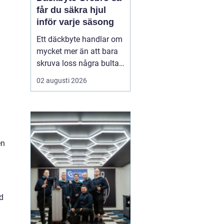
får du säkra hjul
inför varje säsong
Ett däckbyte handlar om
mycket mer än att bara
skruva loss några bultar.
För bilägare i Örebro kan
02 augusti 2026
skillnaden mellan bra
och dåliga däck märkas
tydligt när första
snöfallet kommer, eller
när sommarregnet gör
en
vägarna hala. Med rätt
kunskap om däck, da...
d