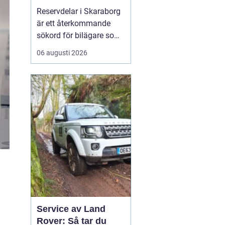
bilar
Reservdelar i Skaraborg
är ett återkommande
sökord för bilägare som
vill hålla bilen i gott
06 augusti 2026
skick utan att betala
onödigt mycket. Många i
regionen vänder sig till
lokala specialister som
bvs.nu när...
Service av Land
Rover: Så tar du