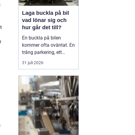
n
Laga buckla på bil
vad lönar sig och
hur går det till?
t
En buckla på bilen
r
kommer ofta oväntat. En
trång parkering, ett
dörruppslag utanför
31 juli 2026
mataffären eller ett
plötsligt hageloväder.
Många blir osäkra direkt:
ska man anmäla till
försäkringen, åka till en
plåtverkstad eller går det
att fixa snabbt och smi...
a