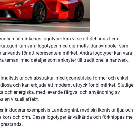
anliga bilmärkenas logotyper kan vi se att det finns flera
 kategori kan vara logotyper med djurmotiv, där symboler som
ur används för att representera märket. Andra logotyper kan vara
ska teman, med detaljer som anknyter till traditionella hantverk,
nimalistiska och abstrakta, med geometriska former och enkel
idlösa och kan erbjuda ett modernt uttryck för bilmärket. Slutlig
rka och energiska, med levande färgval och användning av
a en visuell effekt.
r inkluderar exempelvis Lamborghini, med sin ikoniska tjur, och
a kors och orm. Dessa logotyper är välkända och förknippas me
 prestanda.