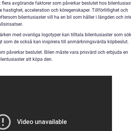
et flera avgörande faktorer som påverkar beslutet hos bilentusiast
ve hastighet, acceleration och köregenskaper. Tillförlitlighet och
eftersom bilentusiaster vill ha en bil som håller i längden och int
llsinsatser.
märken med ovanliga logotyper kan tilltala bilentusiaster som sö
t som de också kan inspirera till anmärkningsvärda köpbeslut.
om påverkar beslutet. Bilen måste vara prisvärd och erbjuda en
ilentusiaster att köpa den.