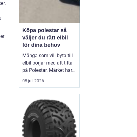
er.
e
Köpa polestar så
ker
väljer du rätt elbil
för dina behov
Många som vill byta till
elbil börjar med att titta
på Polestar. Märket har
blivit en symbol för
08 juli 2026
modern, elektrisk körning
där design, teknik och
hållbarhet går hand i
hand. Men hur vet du om
en Polestar passar dig,
och vilken modell som är
rätt val?...