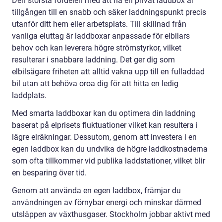
Den största fördelen med att ha en privat laddbox är
tillgången till en snabb och säker laddningspunkt precis
utanför ditt hem eller arbetsplats. Till skillnad från
vanliga eluttag är laddboxar anpassade för elbilars
behov och kan leverera högre strömstyrkor, vilket
resulterar i snabbare laddning. Det ger dig som
elbilsägare friheten att alltid vakna upp till en fulladdad
bil utan att behöva oroa dig för att hitta en ledig
laddplats.
Med smarta laddboxar kan du optimera din laddning
baserat på elprisets fluktuationer vilket kan resultera i
lägre elräkningar. Dessutom, genom att investera i en
egen laddbox kan du undvika de högre laddkostnaderna
som ofta tillkommer vid publika laddstationer, vilket blir
en besparing över tid.
Genom att använda en egen laddbox, främjar du
användningen av förnybar energi och minskar därmed
utsläppen av växthusgaser. Stockholm jobbar aktivt med