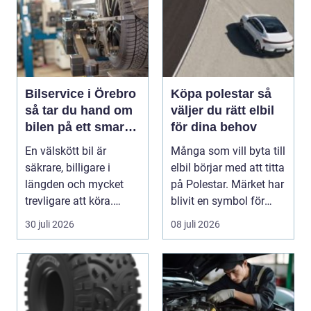
Bilservice i Örebro
Köpa polestar så
så tar du hand om
väljer du rätt elbil
bilen på ett smart
för dina behov
sätt
En välskött bil är
Många som vill byta till
säkrare, billigare i
elbil börjar med att titta
längden och mycket
på Polestar. Märket har
trevligare att köra.
blivit en symbol för
Trots det väntar mån...
mod...
30 juli 2026
08 juli 2026