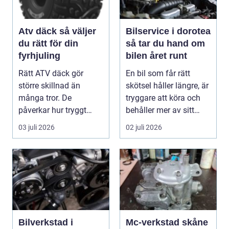
Atv däck så väljer
Bilservice i dorotea
du rätt för din
så tar du hand om
fyrhjuling
bilen året runt
Rätt ATV däck gör
En bil som får rätt
större skillnad än
skötsel håller längre, är
många tror. De
tryggare att köra och
påverkar hur tryggt
behåller mer av sitt
fyrhjulingen beter sig
värde. I no...
03 juli 2026
02 juli 2026
på vä...
Bilverkstad i
Mc-verkstad skåne