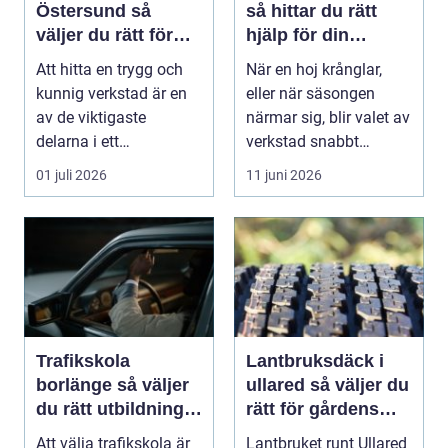
Östersund så
så hittar du rätt
väljer du rätt för
hjälp för din
din bil
motorcykel
Att hitta en trygg och
När en hoj krånglar,
kunnig verkstad är en
eller när säsongen
av de viktigaste
närmar sig, blir valet av
delarna i ett
verkstad snabbt
problemfritt bilägande.
avgörande. En MC-v...
01 juli 2026
11 juni 2026
...
Trafikskola
Lantbruksdäck i
borlänge så väljer
ullared så väljer du
du rätt utbildning
rätt för gårdens
mot körkort
behov
Att välja trafikskola är
Lantbruket runt Ullared