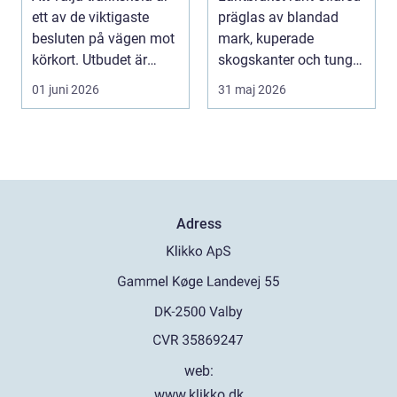
ett av de viktigaste
präglas av blandad
besluten på vägen mot
mark, kuperade
körkort. Utbudet är
skogskanter och tunga
stort, prise...
arbetsmoment.
01 juni 2026
31 maj 2026
Däckva...
Adress
web:
www.klikko.dk