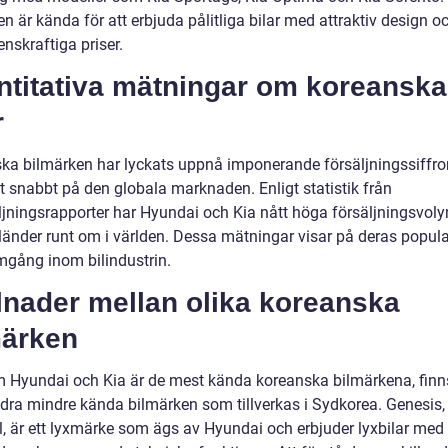
n är kända för att erbjuda pålitliga bilar med attraktiv design o
nskraftiga priser.
ntitativa mätningar om koreanska
r
ka bilmärken har lyckats uppnå imponerande försäljningssiffro
t snabbt på den globala marknaden. Enligt statistik från
äljningsrapporter har Hyundai och Kia nått höga försäljningsvoly
änder runt om i världen. Dessa mätningar visar på deras popula
mgång inom bilindustrin.
lnader mellan olika koreanska
märken
 Hyundai och Kia är de mest kända koreanska bilmärkena, finn
dra mindre kända bilmärken som tillverkas i Sydkorea. Genesis, t
, är ett lyxmärke som ägs av Hyundai och erbjuder lyxbilar med