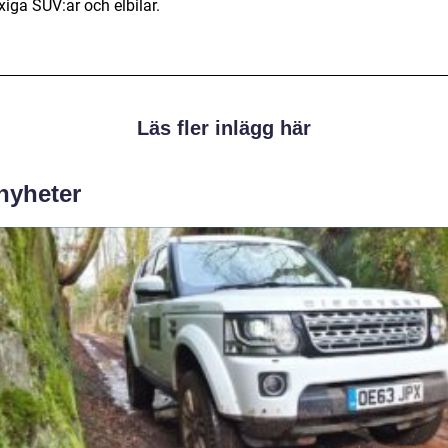
lyxiga SUV:ar och elbilar.
Läs fler inlägg här
 nyheter