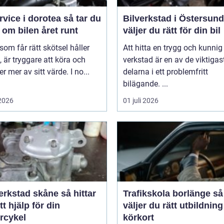
ice i dorotea så tar du
Bilverkstad i Östersund s
om bilen året runt
väljer du rätt för din bil
 som får rätt skötsel håller
Att hitta en trygg och kunnig
, är tryggare att köra och
verkstad är en av de viktigas
er mer av sitt värde. I no...
delarna i ett problemfritt
bilägande. ...
 2026
01 juli 2026
stad skåne så hittar
Trafikskola borlänge så
tt hjälp för din
väljer du rätt utbildnin
rcykel
körkort