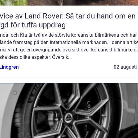
vice av Land Rover: Så tar du hand om en 
gd för tuffa uppdrag
ndai och Kia är två av de största koreanska bilmärkena och har 
dande framsteg på den internationella marknaden. I denna artike
r vi att ge en övergripande översikt över koreanskt bilmärke o
ska dess olika aspekter. Översik...
 Lindgren
02 augusti