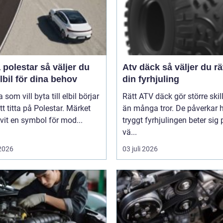
star så väljer du
Atv däck så väljer du rätt för
elbil för dina behov
din fyrhjuling
som vill byta till elbil börjar
Rätt ATV däck gör större ski
t titta på Polestar. Märket
än många tror. De påverkar 
ivit en symbol för mod...
tryggt fyrhjulingen beter sig 
vä...
 2026
03 juli 2026