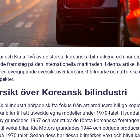
ai och Kia är två av de största koreanska bilmärkena och har gjo
de framsteg på den internationella marknaden. I denna artikel
ge en övergripande översikt över koreanskt bilmärke och utforska
pekter.
sikt över Koreansk bilindustri
 bilindustri började skifta fokus från att producera billiga kopi
a bilar till att utveckla egna modeller under 1970-talet. Hyunda
 grundades 1967 och var ett av de första koreanska företage
 tillverka bilar. Kia Motors grundades 1944 och började produce
på 1970-talet. Sedan dess har dessa bilmärken växt och blivit k