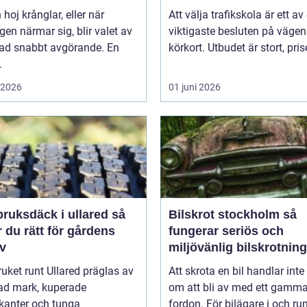
 hoj krånglar, eller när
Att välja trafikskola är ett av
en närmar sig, blir valet av
viktigaste besluten på väge
tad snabbt avgörande. En
körkort. Utbudet är stort, prise
.
i 2026
01 juni 2026
ruksdäck i ullared så
Bilskrot stockholm så
r du rätt för gårdens
fungerar seriös och
v
miljövänlig bilskrotning
uket runt Ullared präglas av
Att skrota en bil handlar inte
ad mark, kuperade
om att bli av med ett gamma
kanter och tunga
fordon. För bilägare i och runt