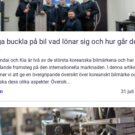
kla på bil vad lönar sig och hur går det
?
ndai och Kia är två av de största koreanska bilmärkena och har 
dande framsteg på den internationella marknaden. I denna artike
r vi att ge en övergripande översikt över koreanskt bilmärke o
ska dess olika aspekter. Översik...
n
31 jul