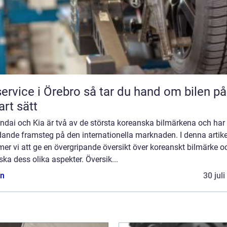
ce i Örebro så tar du hand om bilen på ett
rt sätt
ndai och Kia är två av de största koreanska bilmärkena och har 
dande framsteg på den internationella marknaden. I denna artike
r vi att ge en övergripande översikt över koreanskt bilmärke o
ska dess olika aspekter. Översik...
n
30 jul