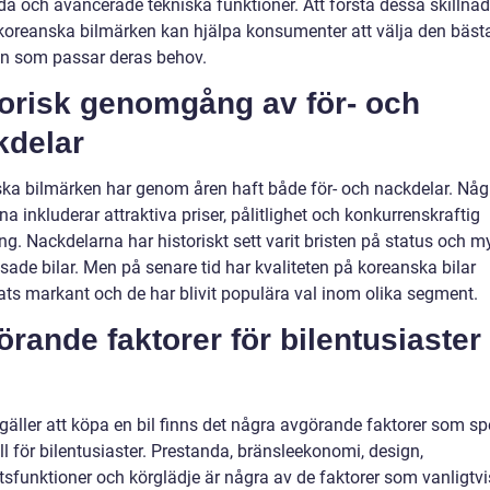
da och avancerade tekniska funktioner. Att förstå dessa skillnad
koreanska bilmärken kan hjälpa konsumenter att välja den bäst
n som passar deras behov.
torisk genomgång av för- och
kdelar
ka bilmärken har genom åren haft både för- och nackdelar. Någ
na inkluderar attraktiva priser, pålitlighet och konkurrenskraftig
ng. Nackdelarna har historiskt sett varit bristen på status och m
sade bilar. Men på senare tid har kvaliteten på koreanska bilar
rats markant och de har blivit populära val inom olika segment.
rande faktorer för bilentusiaster
gäller att köpa en bil finns det några avgörande faktorer som sp
oll för bilentusiaster. Prestanda, bränsleekonomi, design,
tsfunktioner och körglädje är några av de faktorer som vanligtvi