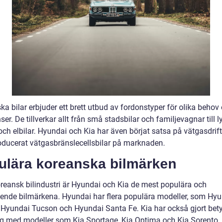
a bilar erbjuder ett brett utbud av fordonstyper för olika behov
ser. De tillverkar allt från små stadsbilar och familjevagnar till l
och elbilar. Hyundai och Kia har även börjat satsa på vätgasdrif
roducerat vätgasbränslecellsbilar på marknaden.
ulära koreanska bilmärken
reansk bilindustri är Hyundai och Kia de mest populära och
ende bilmärkena. Hyundai har flera populära modeller, som Hy
, Hyundai Tucson och Hyundai Santa Fe. Kia har också gjort be
g med modeller som Kia Sportage, Kia Optima och Kia Sorento.