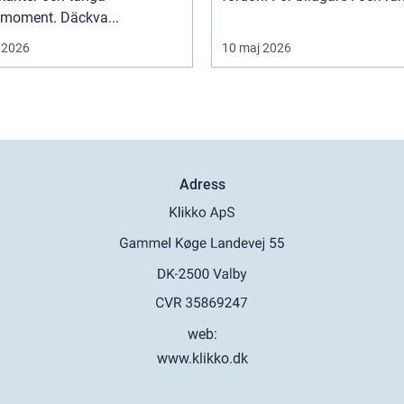
smoment. Däckva...
 2026
10 maj 2026
Adress
web:
www.klikko.dk