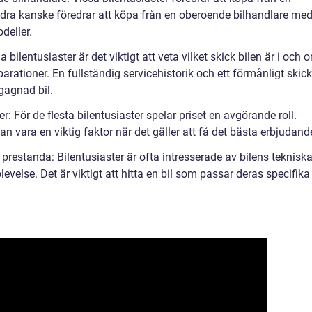
dra kanske föredrar att köpa från en oberoende bilhandlare me
deller.
 bilentusiaster är det viktigt att veta vilket skick bilen är i och 
parationer. En fullständig servicehistorik och ett förmånligt skick
gagnad bil.
r: För de flesta bilentusiaster spelar priset en avgörande roll.
n vara en viktig faktor när det gäller att få det bästa erbjudand
 prestanda: Bilentusiaster är ofta intresserade av bilens teknisk
evelse. Det är viktigt att hitta en bil som passar deras specifika