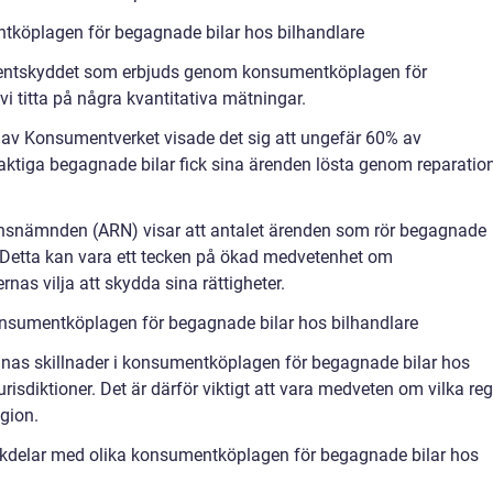
tköplagen för begagnade bilar hos bilhandlare
sumentskyddet som erbjuds genom konsumentköplagen för
i titta på några kvantitativa mätningar.
av Konsumentverket visade det sig att ungefär 60% av
tiga begagnade bilar fick sina ärenden lösta genom reparation
onsnämnden (ARN) visar att antalet ärenden som rör begagnade
. Detta kan vara ett tecken på ökad medvetenhet om
s vilja att skydda sina rättigheter.
konsumentköplagen för begagnade bilar hos bilhandlare
 finnas skillnader i konsumentköplagen för begagnade bilar hos
urisdiktioner. Det är därför viktigt att vara medveten om vilka reg
egion.
ckdelar med olika konsumentköplagen för begagnade bilar hos