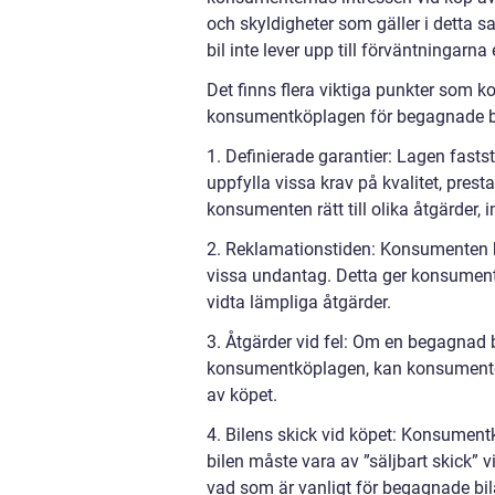
och skyldigheter som gäller i detta
bil inte lever upp till förväntningarna e
Det finns flera viktiga punkter som 
konsumentköplagen för begagnade bi
1. Definierade garantier: Lagen fasts
uppfylla vissa krav på kvalitet, pres
konsumenten rätt till olika åtgärder, i
2. Reklamationstiden: Konsumenten ha
vissa undantag. Detta ger konsumenten 
vidta lämpliga åtgärder.
3. Åtgärder vid fel: Om en begagnad bi
konsumentköplagen, kan konsumenten b
av köpet.
4. Bilens skick vid köpet: Konsument
bilen måste vara av ”säljbart skick” vi
vad som är vanligt för begagnade bil