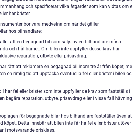
 sammanhang och specificerar vilka åtgärder som kan vidtas om 
ller har brister.
konsumenter bör vara medvetna om när det gäller
lar hos bilhandlare:
täller att en begagnad bil som säljs av en bilhandlare måste
tanda och hållbarhet. Om bilen inte uppfyller dessa krav har
nklusive reparation, utbyte eller prisavdrag.
r rätt att reklamera en begagnad bil inom tre år från köpet, m
en rimlig tid att upptäcka eventuella fel eller brister i bilen o
l har fel eller brister som inte uppfyller de krav som fastställs i
egära reparation, utbyte, prisavdrag eller i vissa fall hävning
köplagen för begagnade bilar hos bilhandlare fastställer även at
d köpet. Detta innebär att bilen inte får ha fel eller brister utöver
ar i motsvarande prisklass.