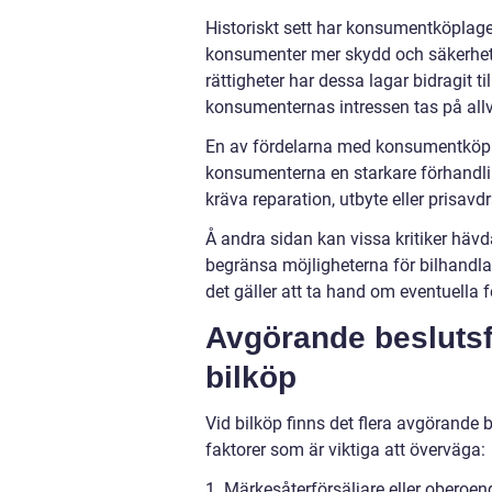
Historiskt sett har konsumentköplage
konsumenter mer skydd och säkerhet v
rättigheter har dessa lagar bidragit ti
konsumenternas intressen tas på allv
En av fördelarna med konsumentköpla
konsumenterna en starkare förhandli
kräva reparation, utbyte eller prisavdra
Å andra sidan kan vissa kritiker häv
begränsa möjligheterna för bilhandla
det gäller att ta hand om eventuella fe
Avgörande beslutsfa
bilköp
Vid bilköp finns det flera avgörande 
faktorer som är viktiga att överväga:
1. Märkesåterförsäljare eller oberoend