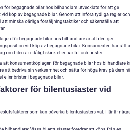
n för begagnade bilar hos bilhandlare utvecklats för att ge
id köp av begagnade bilar. Genom att införa tydliga regler och
ll att minska oärliga försäljningstaktiker och säkerställa att
ar.
gen för begagnade bilar hos bilhandlare är att den ger
ngsposition vid köp av begagnade bilar. Konsumenten har rätt a
g om bilen är i dåligt skick eller har fel och brister.
da att konsumentköplagen för begagnade bilar hos bilhandlare 
re att bedriva sin verksamhet och sätta för höga krav på dem nä
l eller brister i begagnade bilar.
ktorer för bilentusiaster vid
beslutsfaktorer som kan påverka bilentusiasters val. Här är någr
e bilhandlare: Vissa bilentusiaster föredrar att köpa från en