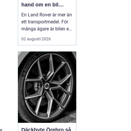
hand om en bil
byggd för tuffa
En Land Rover är mer än
uppdrag
ett transportmedel. För
många ägare är bilen ett
arbetsredskap, ett
02 augusti 2026
fritidsprojekt och en del
av en livsstil. Just därför
spelar service en
avgörande roll. Rätt
skött kan...
Däckbyte Örebro så
er