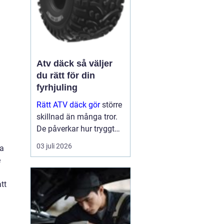
Atv däck så väljer
du rätt för din
fyrhjuling
Rätt ATV däck gör
större
skillnad än många tror.
De påverkar hur tryggt
fyrhjulingen beter sig på
03 juli 2026
na
väg, hur effektivt den tar
e
sig fram i skog och lera
och hur marken under
tt
hjulen mår efteråt. Med
ge...