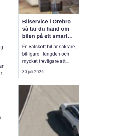
Bilservice i Örebro
så tar du hand om
bilen på ett smart
sätt
En välskött bil är säkrare,
tt
billigare i längden och
mycket trevligare att
kan
köra. Trots det väntar
30 juli 2026
r
många bilägare i Örebro
för länge med service
och reparationer. I den
här artikeln får du en
enkel genomgång av
hu...
a