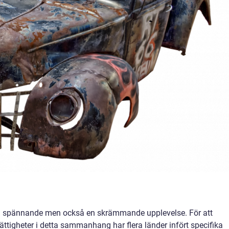
en spännande men också en skrämmande upplevelse. För att
tigheter i detta sammanhang har flera länder infört specifika