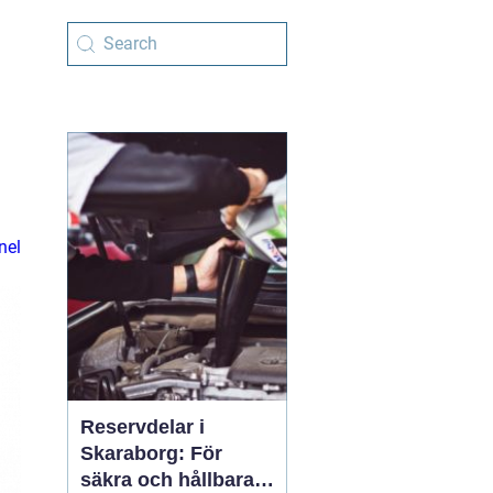
nel
Reservdelar i
Skaraborg: För
säkra och hållbara