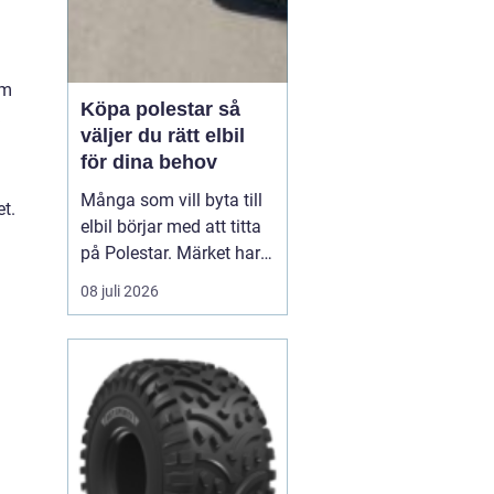
d
om
Köpa polestar så
väljer du rätt elbil
för dina behov
Många som vill byta till
et.
elbil börjar med att titta
a
på Polestar. Märket har
blivit en symbol för
08 juli 2026
modern, elektrisk körning
där design, teknik och
hållbarhet går hand i
hand. Men hur vet du om
en Polestar passar dig,
och vilken modell som är
rätt val?...