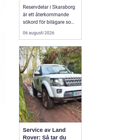
bilar
Reservdelar i Skaraborg
är ett återkommande
sökord för bilägare som
vill hålla bilen i gott
06 augusti 2026
skick utan att betala
onödigt mycket. Många i
regionen vänder sig till
lokala specialister som
bvs.nu när...
Service av Land
Rover: Så tar du