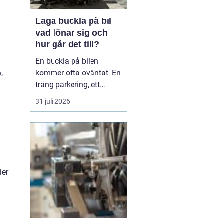
Laga buckla på bil
vad lönar sig och
hur går det till?
En buckla på bilen
kommer ofta oväntat. En
,
trång parkering, ett
dörruppslag utanför
31 juli 2026
mataffären eller ett
plötsligt hageloväder.
Många blir osäkra direkt:
ska man anmäla till
försäkringen, åka till en
plåtverkstad eller går det
ler
att fixa snabbt och smi...