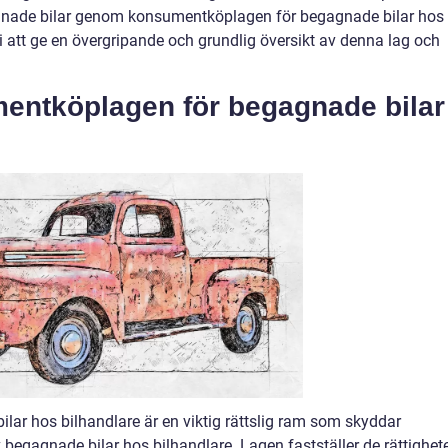
gagnade bilar genom konsumentköplagen för begagnade bilar hos
i att ge en övergripande och grundlig översikt av denna lag och
entköplagen för begagnade bilar
ar hos bilhandlare är en viktig rättslig ram som skyddar
begagnade bilar hos bilhandlare. Lagen fastställer de rättighet