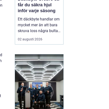
får du säkra hjul
en
inför varje säsong
Ett däckbyte handlar om
mycket mer än att bara
skruva loss några bultar.
För bilägare i Örebro kan
02 augusti 2026
skillnaden mellan bra
och dåliga däck märkas
tydligt när första
ed
snöfallet kommer, eller
ch
när sommarregnet gör
vägarna hala. Med rätt
kunskap om däck, da...
t