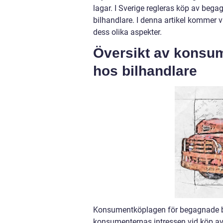
lagar. I Sverige regleras köp av be
bilhandlare. I denna artikel kommer v
dess olika aspekter.
Översikt av konsum
hos bilhandlare
Konsumentköplagen för begagnade bil
konsumenternas intressen vid köp av 