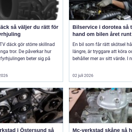
er du rätt för
Bilservice i dorotea så tar du
yrhjuling
hand om bilen året runt
TV däck gör större skillnad
En bil som får rätt skötsel hå
ga tror. De påverkar hur
längre, är tryggare att köra o
 fyrhjulingen beter sig på
behåller mer av sitt värde. I n
 2026
02 juli 2026
rkstad i Östersund så
Mc-verkstad skåne så hittar