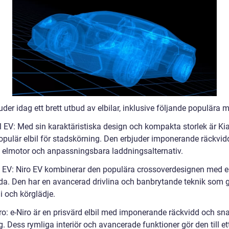
uder idag ett brett utbud av elbilar, inklusive följande populära m
l EV: Med sin karaktäristiska design och kompakta storlek är Ki
opulär elbil för stadskörning. Den erbjuder imponerande räckvid
ll elmotor och anpassningsbara laddningsalternativ.
o EV: Niro EV kombinerar den populära crossoverdesignen med el
da. Den har en avancerad drivlina och banbrytande teknik som 
 och körglädje.
iro: e-Niro är en prisvärd elbil med imponerande räckvidd och sn
. Dess rymliga interiör och avancerade funktioner gör den till et