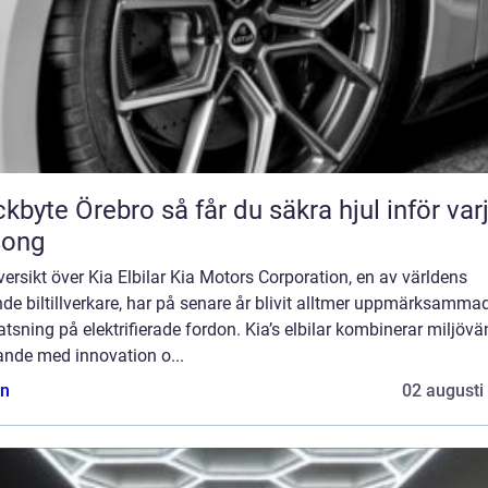
Örebro så får du säkra hjul inför varje
song
ersikt över Kia Elbilar Kia Motors Corporation, en av världens
de biltillverkare, har på senare år blivit alltmer uppmärksammad
atsning på elektrifierade fordon. Kia’s elbilar kombinerar miljövä
ande med innovation o...
n
02 augusti