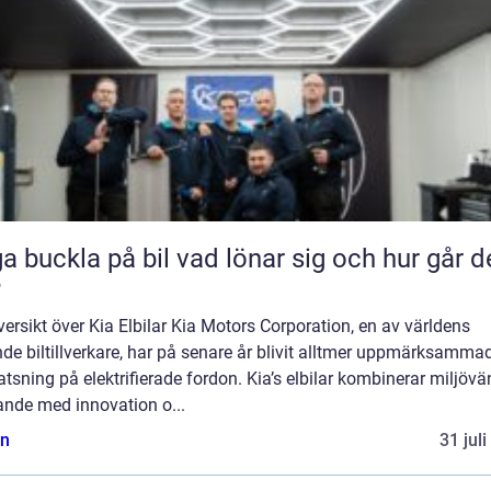
kla på bil vad lönar sig och hur går det
?
ersikt över Kia Elbilar Kia Motors Corporation, en av världens
de biltillverkare, har på senare år blivit alltmer uppmärksammad
atsning på elektrifierade fordon. Kia’s elbilar kombinerar miljövä
ande med innovation o...
n
31 jul