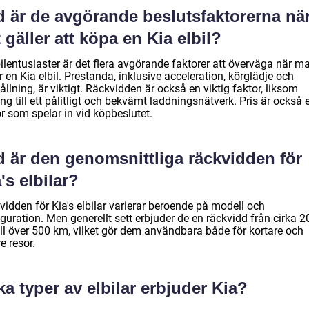
d är de avgörande beslutsfaktorerna nä
 gäller att köpa en Kia elbil?
ilentusiaster är det flera avgörande faktorer att överväga när m
 en Kia elbil. Prestanda, inklusive acceleration, körglädje och
llning, är viktigt. Räckvidden är också en viktig faktor, liksom
ång till ett pålitligt och bekvämt laddningsnätverk. Pris är också 
r som spelar in vid köpbeslutet.
d är den genomsnittliga räckvidden för
's elbilar?
idden för Kia's elbilar varierar beroende på modell och
guration. Men generellt sett erbjuder de en räckvidd från cirka 2
ill över 500 km, vilket gör dem användbara både för kortare och
e resor.
ka typer av elbilar erbjuder Kia?