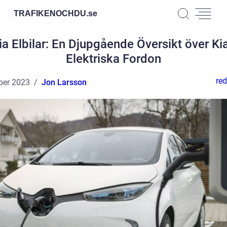
TRAFIKENOCHDU.
se
ia Elbilar: En Djupgående Översikt över Kia
Elektriska Fordon
red
ber 2023
Jon Larsson