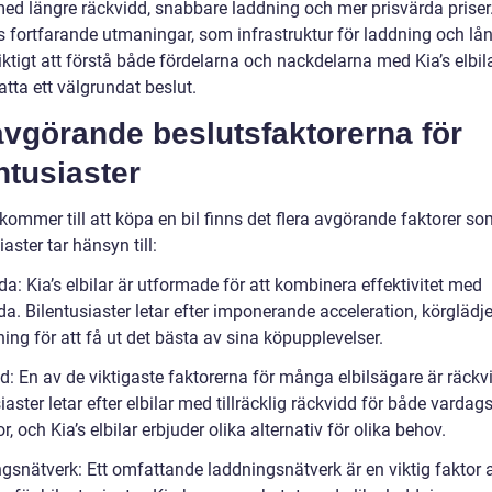
 med längre räckvidd, snabbare laddning och mer prisvärda prise
s fortfarande utmaningar, som infrastruktur för laddning och lån
iktigt att förstå både fördelarna och nackdelarna med Kia’s elbila
tta ett välgrundat beslut.
avgörande beslutsfaktorerna för
ntusiaster
kommer till att köpa en bil finns det flera avgörande faktorer s
iaster tar hänsyn till:
a: Kia’s elbilar är utformade för att kombinera effektivitet med
a. Bilentusiaster letar efter imponerande acceleration, körglädj
ing för att få ut det bästa av sina köpupplevelser.
d: En av de viktigaste faktorerna för många elbilsägare är räckv
iaster letar efter elbilar med tillräcklig räckvidd för både vardag
r, och Kia’s elbilar erbjuder olika alternativ för olika behov.
gsnätverk: Ett omfattande laddningsnätverk är en viktig faktor a