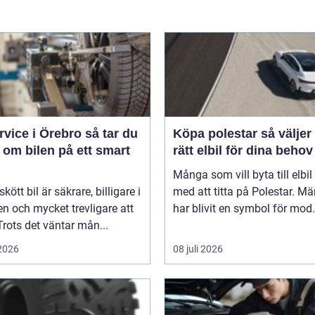
ice i Örebro så tar du
Köpa polestar så väljer du
 om bilen på ett smart
rätt elbil för dina behov
Många som vill byta till elbil
kött bil är säkrare, billigare i
med att titta på Polestar. Mä
n och mycket trevligare att
har blivit en symbol för mod.
Trots det väntar mån...
 2026
08 juli 2026