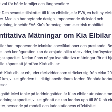
 val för både familjer och långpendlare.
 Den senaste tillskottet till Kia’s elbilslinje är EV6, en helt ny elek
er. Med sin banbrytande design, imponerande räckvidd och
ddning, innebär EV6 Kia’s framsteg inom elektrisk mobilitet.
titativa Mätningar om Kia Elbilar
lbilar har imponerande tekniska specifikationer och prestanda. B
ll och konfiguration kan de erbjuda olika räckvidder, kraftsyst
gskapacitet. Nedan finns några kvantitativa mätningar för att hj
lla köpare att jämföra Kia’s elbilar:
: Kia’s elbilar erbjuder räckvidder som sträcker sig från cirka 20
 km, vilket gör dem till riktigt användbara fordon för både korta
esor.
gstid: Med tanke på laddningstiden är Kia’s elbilar utrustade m
dningskapacitet, vilket gör att de kan laddas upp till 80% på ci
ter, beroende på modell och laddstationens effektivitet.