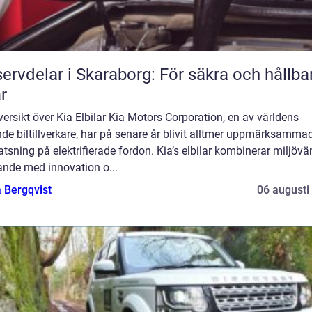
ervdelar i Skaraborg: För säkra och hållba
ar
ersikt över Kia Elbilar Kia Motors Corporation, en av världens
de biltillverkare, har på senare år blivit alltmer uppmärksammad
atsning på elektrifierade fordon. Kia’s elbilar kombinerar miljövä
ande med innovation o...
 Bergqvist
06 augusti