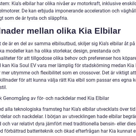
tem: Kia’s elbilar har olika nivåer av motorkraft, inklusive enski
elmotorer. De kan erbjuda imponerande acceleration och väghål
gt som de är tysta och släppfria.
lnader mellan olika Kia Elbilar
t de är en del av samma elbilsutbud, skiljer sig Kia’s elbilar åt på 
ika modeller kan ha olika storlekar, design, prestanda och
aliteter för att tillgodose olika behov och preferenser hos köpare.
 kan Kia Soul EV vara mer lämplig för stadskörning medan Kia 
 mer utrymme och flexibilitet som en crossover. Det är viktigt att
illnader för att kunna välja rätt Kia elbil som passar ens egna 
til.
sk Genomgång av för- och nackdelar med Kia Elbilar
 alla teknologiska framsteg har Kia’s elbilar utvecklats över ti
rdelar och nackdelar. I början av utvecklingen hade elbilar begr
 och var relativt dyra jämfört med traditionella bensin- eller diese
 förbättrad batteriteknik och ökad efterfrågan har Kia kunnat 