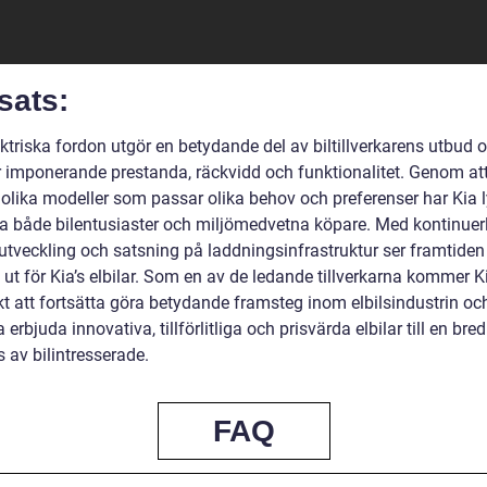
sats:
ektriska fordon utgör en betydande del av biltillverkarens utbud 
r imponerande prestanda, räckvidd och funktionalitet. Genom at
 olika modeller som passar olika behov och preferenser har Kia 
ra både bilentusiaster och miljömedvetna köpare. Med kontinuer
 utveckling och satsning på laddningsinfrastruktur ser framtiden
ut för Kia’s elbilar. Som en av de ledande tillverkarna kommer K
kt att fortsätta göra betydande framsteg inom elbilsindustrin oc
a erbjuda innovativa, tillförlitliga och prisvärda elbilar till en bred
 av bilintresserade.
FAQ