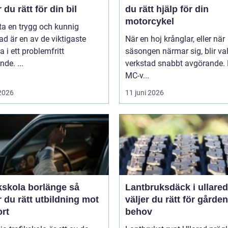
r du rätt för din bil
du rätt hjälp för din
motorcykel
tta en trygg och kunnig
ad är en av de viktigaste
När en hoj krånglar, eller när
a i ett problemfritt
säsongen närmar sig, blir va
nde. ...
verkstad snabbt avgörande.
MC-v...
 2026
11 juni 2026
kskola borlänge så
Lantbruksdäck i ullared s
r du rätt utbildning mot
väljer du rätt för gårde
ort
behov