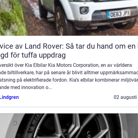
vice av Land Rover: Så tar du hand om en 
gd för tuffa uppdrag
ersikt över Kia Elbilar Kia Motors Corporation, en av världens
de biltillverkare, har på senare år blivit alltmer uppmärksammad
atsning på elektrifierade fordon. Kia’s elbilar kombinerar miljövä
ande med innovation o...
 Lindgren
02 augusti