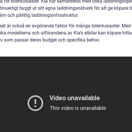
a för bilentusiaster. Kia har samarbetat med olika laddningsope
inuerligt byggt ut sitt egna laddningsnätverk för att ge köpare t
väm och pålitlig laddningsinfrastruktur.
riset är också en avgörande faktor för många bilentusiaster. Med
ika modellerna och utförandena av Kia’s elbilar kan köpare hitta
tiv som passar deras budget och specifika behov.