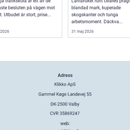
lja trafikskola är ett av de
Lantbruket runt Ullared präg
aste besluten på vägen mot
blandad mark, kuperade
. Utbudet är stort, prise...
skogskanter och tunga
arbetsmoment. Däckva...
i 2026
31 maj 2026
Adress
web: