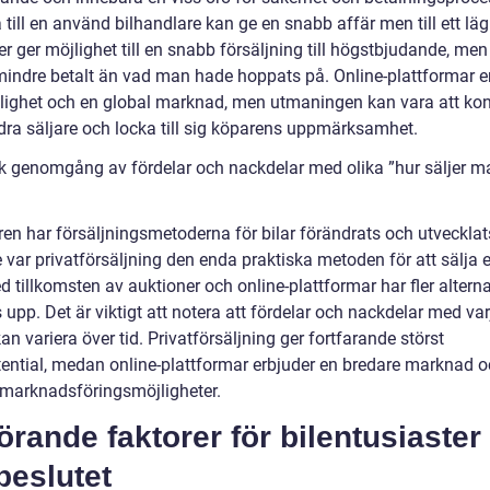
a till en använd bilhandlare kan ge en snabb affär men till ett lägr
r ger möjlighet till en snabb försäljning till högstbjudande, me
mindre betalt än vad man hade hoppats på. Online-plattformar e
nlighet och en global marknad, men utmaningen kan vara att kon
ra säljare och locka till sig köparens uppmärksamhet.
sk genomgång av fördelar och nackdelar med olika ”hur säljer m
ren har försäljningsmetoderna för bilar förändrats och utvecklat
 var privatförsäljning den enda praktiska metoden för att sälja en
tillkomsten av auktioner och online-plattformar har fler alterna
upp. Det är viktigt att notera att fördelar och nackdelar med var
n variera över tid. Privatförsäljning ger fortfarande störst
tential, medan online-plattformar erbjuder en bredare marknad 
 marknadsföringsmöjligheter.
rande faktorer för bilentusiaster
beslutet