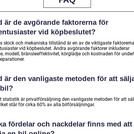
d är de avgörande faktorerna för
entusiaster vid köpbeslutet?
s skick och mekaniska tillstånd är en av de viktigaste faktorerna
tusiaster vid köpbeslutet. Andra avgörande faktorer inkluderar
, modell, bränsleeffektivitet, körglädje och kostnaden för under
eparationer.
 är den vanligaste metoden för att sälj
bil?
t statistik är privatförsäljning den vanligaste metoden för att sä
vilket står för cirka 60% av alla bilförsäljningar.
ka fördelar och nackdelar finns med att
ja en bil online?