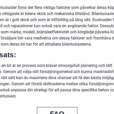
ntusiaster finns det flera viktiga faktorer som påverkar deras kö
 viktigaste är bilens skick och mekaniska tillstånd. Bilentusiaste
om är i gott skick och som är tillförlitlig på lång sikt. Kostnaden 
ll och reparationer kan också vara en avgörande faktor. Dessu
r som märke, modell, bränsleeffektivitet och körglädje påverka 
 Försäljare bör vara medvetna om dessa faktorer och framhäva 
 som deras bil har för att attrahera bilentusiasterna.
sats:
a en bil är en process som kräver omsorgsfull planering och rätt
. Genom att välja rätt försäljningsmetod och kunna marknadsf
å rätt sätt kan du maximera dina chanser att få den bästa möjlig
ningen. Genom att förstå skillnaderna mellan olika försäljnings
också anpassa din strategi för att passa dina specifika behov o
entusiast.
FAQ