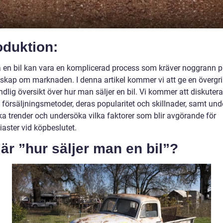
oduktion:
ja en bil kan vara en komplicerad process som kräver noggrann p
skap om marknaden. I denna artikel kommer vi att ge en övergr
dlig översikt över hur man säljer en bil. Vi kommer att diskutera
v försäljningsmetoder, deras popularitet och skillnader, samt un
ka trender och undersöka vilka faktorer som blir avgörande för
iaster vid köpbeslutet.
är ”hur säljer man en bil”?