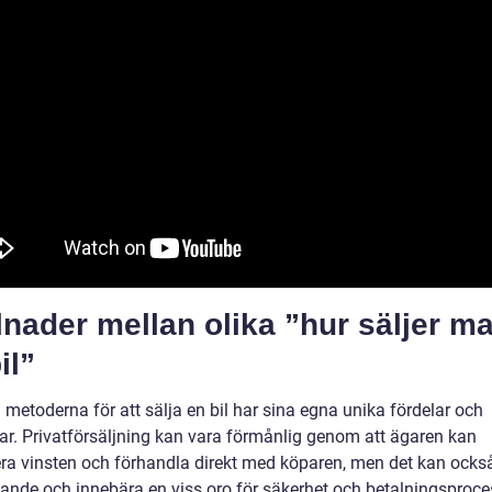
lnader mellan olika ”hur säljer m
il”
 metoderna för att sälja en bil har sina egna unika fördelar och
ar. Privatförsäljning kan vara förmånlig genom att ägaren kan
a vinsten och förhandla direkt med köparen, men det kan ocks
vande och innebära en viss oro för säkerhet och betalningsproce