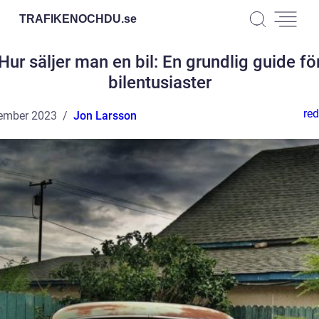
TRAFIKENOCHDU.
se
Hur säljer man en bil: En grundlig guide fö
bilentusiaster
red
ember 2023
Jon Larsson