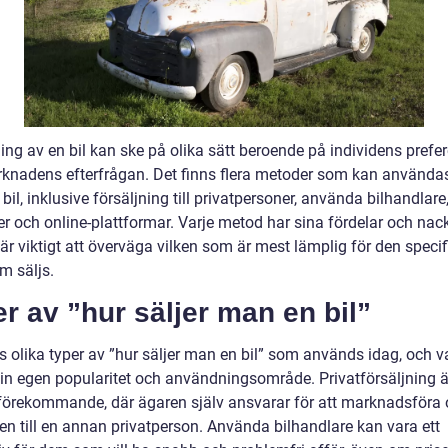
ing av en bil kan ske på olika sätt beroende på individens prefe
knadens efterfrågan. Det finns flera metoder som kan användas 
 bil, inklusive försäljning till privatpersoner, använda bilhandlare
r och online-plattformar. Varje metod har sina fördelar och nack
är viktigt att överväga vilken som är mest lämplig för den specif
m säljs.
r av ”hur säljer man en bil”
s olika typer av ”hur säljer man en bil” som används idag, och v
sin egen popularitet och användningsområde. Privatförsäljning ä
 förekommande, där ägaren själv ansvarar för att marknadsföra
len till en annan privatperson. Använda bilhandlare kan vara ett