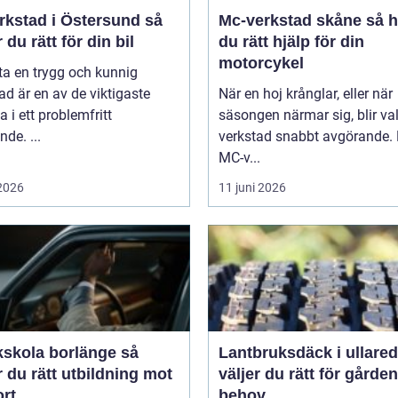
rkstad i Östersund så
Mc-verkstad skåne så hittar
r du rätt för din bil
du rätt hjälp för din
motorcykel
tta en trygg och kunnig
ad är en av de viktigaste
När en hoj krånglar, eller när
a i ett problemfritt
säsongen närmar sig, blir va
nde. ...
verkstad snabbt avgörande.
MC-v...
 2026
11 juni 2026
kskola borlänge så
Lantbruksdäck i ullared s
r du rätt utbildning mot
väljer du rätt för gårde
ort
behov