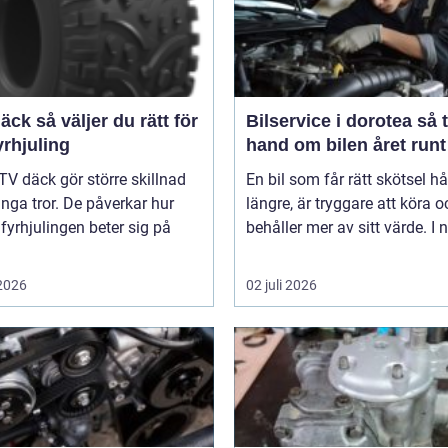
er du rätt för
Bilservice i dorotea så tar du
yrhjuling
hand om bilen året runt
TV däck gör större skillnad
En bil som får rätt skötsel hå
ga tror. De påverkar hur
längre, är tryggare att köra o
 fyrhjulingen beter sig på
behåller mer av sitt värde. I n
 2026
02 juli 2026