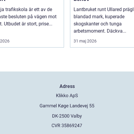
lja trafikskola är ett av de
Lantbruket runt Ullared präg
aste besluten på vägen mot
blandad mark, kuperade
. Utbudet är stort, prise...
skogskanter och tunga
arbetsmoment. Däckva...
i 2026
31 maj 2026
Adress