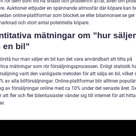
tiv för dem som vill ha snabb och problemfri affär, även om pris
gre. Auktioner erbjuder en spännande atmosfär där köpare kan 
medan online-plattformar som blocket.se eller bilannonser.se ger
marknad och stort antal potentiella köpare.
titativa mätningar om ”hur säljer
en bil”
förstå hur man säljer en bil kan det vara användbart att titta på
tiva mätningar som rör försäljningsprocessen. Enligt statistik h
rsäljning varit den vanligaste metoden för att sälja en bil, vilket 
% av alla bilförsäljningar. Online-plattformar blir alltmer populä
ng av försäljningar online med ca 10% under det senaste året. D
r att fler och fler bilentusiaster vänder sig till internet för att hitt
ar.