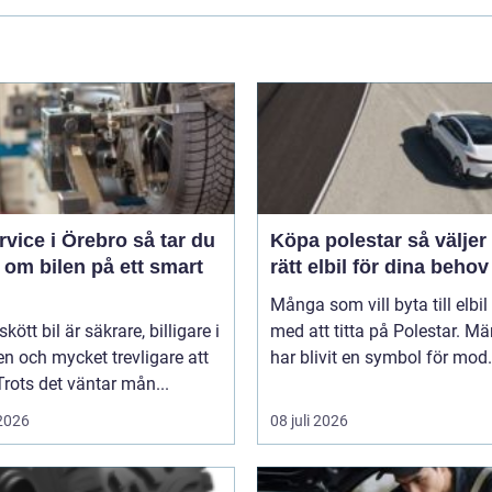
ice i Örebro så tar du
Köpa polestar så väljer du
 om bilen på ett smart
rätt elbil för dina behov
Många som vill byta till elbil
kött bil är säkrare, billigare i
med att titta på Polestar. Mä
n och mycket trevligare att
har blivit en symbol för mod.
Trots det väntar mån...
 2026
08 juli 2026