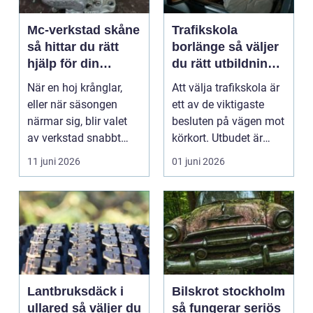
Mc-verkstad skåne
Trafikskola
så hittar du rätt
borlänge så väljer
hjälp för din
du rätt utbildning
motorcykel
mot körkort
När en hoj krånglar,
Att välja trafikskola är
eller när säsongen
ett av de viktigaste
närmar sig, blir valet
besluten på vägen mot
av verkstad snabbt
körkort. Utbudet är
avgörande. En MC-v...
stort, prise...
11 juni 2026
01 juni 2026
Lantbruksdäck i
Bilskrot stockholm
ullared så väljer du
så fungerar seriös