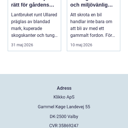
rätt för gårdens
och miljövänlig
behov
bilskrotning
Lantbruket runt Ullared
Att skrota en bil
präglas av blandad
handlar inte bara om
mark, kuperade
att bli av med ett
skogskanter och tunga
gammalt fordon. För
arbetsmoment.
bilägare i och runt St...
31 maj 2026
10 maj 2026
Däckva...
Adress