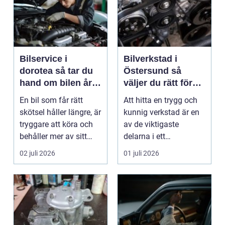
Bilservice i
Bilverkstad i
dorotea så tar du
Östersund så
hand om bilen året
väljer du rätt för
runt
din bil
En bil som får rätt
Att hitta en trygg och
skötsel håller längre, är
kunnig verkstad är en
tryggare att köra och
av de viktigaste
behåller mer av sitt
delarna i ett
värde. I no...
problemfritt bilägande.
02 juli 2026
01 juli 2026
...