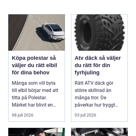
Köpa polestar så
Atv däck så väljer
väljer du rätt elbil
du rätt för din
för dina behov
fyrhjuling
Många som vill byta
Rätt ATV däck gör
till elbil börjar med att
större skillnad än
titta på Polestar.
många tror. De
Märket har blivit en
påverkar hur tryggt
symbol för mod...
fyrhjulingen beter sig
08 juli 2026
03 juli 2026
på vä...