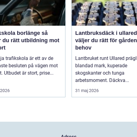
kskola borlänge så
Lantbruksdäck i ullared s
r du rätt utbildning mot
väljer du rätt för gårde
ort
behov
lja trafikskola är ett av de
Lantbruket runt Ullared präg
aste besluten på vägen mot
blandad mark, kuperade
. Utbudet är stort, prise...
skogskanter och tunga
arbetsmoment. Däckva...
i 2026
31 maj 2026
Adress