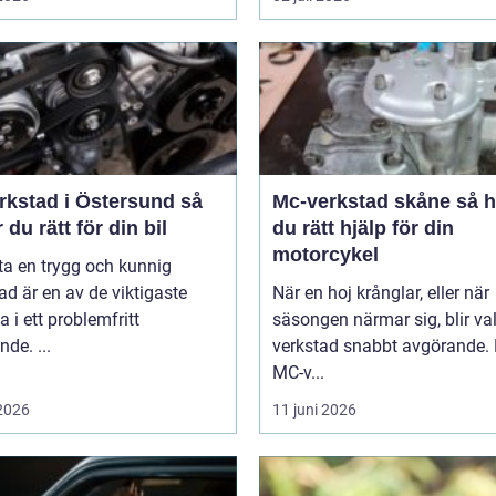
rkstad i Östersund så
Mc-verkstad skåne så hittar
r du rätt för din bil
du rätt hjälp för din
motorcykel
tta en trygg och kunnig
ad är en av de viktigaste
När en hoj krånglar, eller när
a i ett problemfritt
säsongen närmar sig, blir va
nde. ...
verkstad snabbt avgörande.
MC-v...
 2026
11 juni 2026