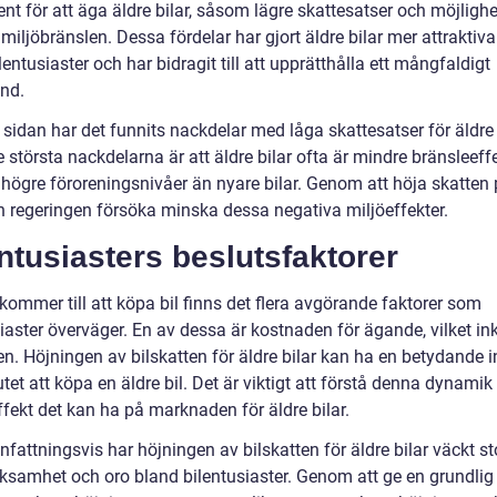
nt för att äga äldre bilar, såsom lägre skattesatser och möjlighe
miljöbränslen. Dessa fördelar har gjort äldre bilar mer attraktiva
lentusiaster och har bidragit till att upprätthålla ett mångfaldigt
ånd.
sidan har det funnits nackdelar med låga skattesatser för äldre 
 största nackdelarna är att äldre bilar ofta är mindre bränsleeff
 högre föroreningsnivåer än nyare bilar. Genom att höja skatten 
an regeringen försöka minska dessa negativa miljöeffekter.
ntusiasters beslutsfaktorer
kommer till att köpa bil finns det flera avgörande faktorer som
iaster överväger. En av dessa är kostnaden för ägande, vilket in
en. Höjningen av bilskatten för äldre bilar kan ha en betydande 
tet att köpa en äldre bil. Det är viktigt att förstå denna dynamik
ffekt det kan ha på marknaden för äldre bilar.
attningsvis har höjningen av bilskatten för äldre bilar väckt st
samhet och oro bland bilentusiaster. Genom att ge en grundlig 