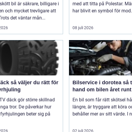
kött bil är säkrare, billigare i
med att titta på Polestar. Mä
n och mycket trevligare att
har blivit en symbol för mod.
Trots det väntar mån...
 2026
08 juli 2026
er du rätt för
Bilservice i dorotea så tar du
yrhjuling
hand om bilen året runt
TV däck gör större skillnad
En bil som får rätt skötsel hå
ga tror. De påverkar hur
längre, är tryggare att köra o
 fyrhjulingen beter sig på
behåller mer av sitt värde. I n
 2026
02 juli 2026