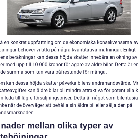
 få en konkret uppfattning om de ekonomiska konsekvenserna a
jningar behöver vi titta på några kvantitativa mätningar. Enligt
gens beräkningar kan dessa höjda skatter innebära en ökning av 
r med upp till 10 000 kronor för ägare av äldre bilar. Detta är e
de summa som kan vara påfrestande för många.
m kan dessa höjda skatter påverka bilens andrahandsvärde. M
atteavgifter kan äldre bilar bli mindre attraktiva för potentiella 
an leda till lägre försäljningspriser. Detta är något som bilentusia
nke när de överväger att behålla sin äldre bil eller sälja den på
andsmarknaden.
lnader mellan olika typer av
tehöjningar