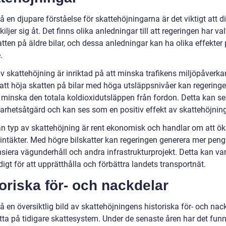
få en djupare förståelse för skattehöjningarna är det viktigt att d
kiljer sig åt. Det finns olika anledningar till att regeringen har val
tten på äldre bilar, och dessa anledningar kan ha olika effekter
.
v skattehöjning är inriktad på att minska trafikens miljöpåverka
tt höja skatten på bilar med höga utsläppsnivåer kan regering
 minska den totala koldioxidutsläppen från fordon. Detta kan s
barhetsåtgärd och kan ses som en positiv effekt av skattehöjnin
n typ av skattehöjning är rent ekonomisk och handlar om att ö
 intäkter. Med högre bilskatter kan regeringen generera mer peng
nsiera vägunderhåll och andra infrastrukturprojekt. Detta kan va
gt för att upprätthålla och förbättra landets transportnät.
oriska för- och nackdelar
få en översiktlig bild av skattehöjningens historiska för- och nac
itta på tidigare skattesystem. Under de senaste åren har det funn