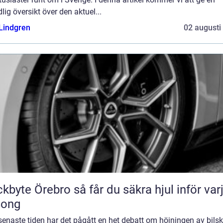
lig översikt över den aktuel...
 Lindgren
02 augusti
Örebro så får du säkra hjul inför varje
song
enaste tiden har det pågått en het debatt om höjningen av bils