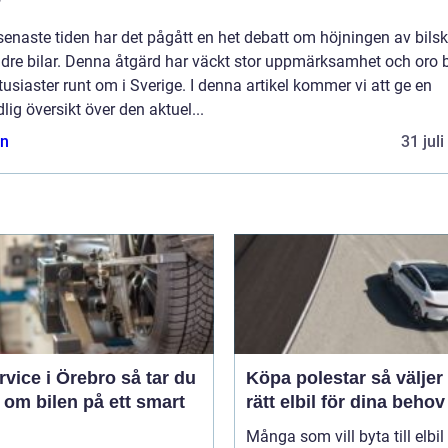
?
enaste tiden har det pågått en het debatt om höjningen av bils
ldre bilar. Denna åtgärd har väckt stor uppmärksamhet och oro 
tusiaster runt om i Sverige. I denna artikel kommer vi att ge en
lig översikt över den aktuel...
n
31 jul
ice i Örebro så tar du
Köpa polestar så väljer du
 om bilen på ett smart
rätt elbil för dina behov
Många som vill byta till elbil