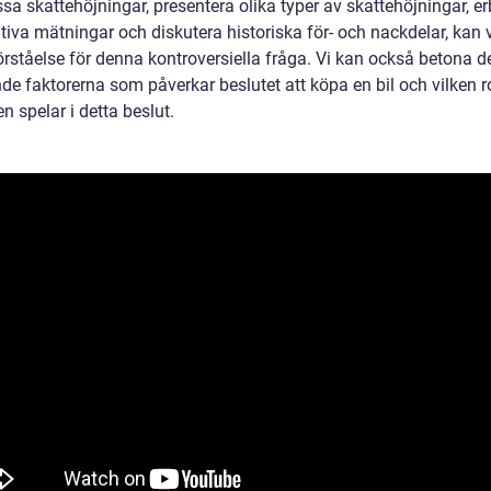
sa skattehöjningar, presentera olika typer av skattehöjningar, e
tiva mätningar och diskutera historiska för- och nackdelar, kan v
örståelse för denna kontroversiella fråga. Vi kan också betona d
e faktorerna som påverkar beslutet att köpa en bil och vilken ro
en spelar i detta beslut.