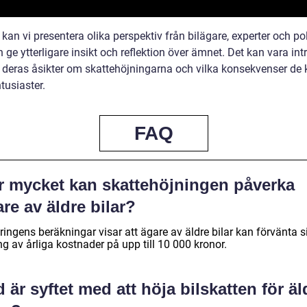
 kan vi presentera olika perspektiv från bilägare, experter och pol
ge ytterligare insikt och reflektion över ämnet. Det kan vara int
a deras åsikter om skattehöjningarna och vilka konsekvenser de
ntusiaster.
FAQ
r mycket kan skattehöjningen påverka
re av äldre bilar?
ingens beräkningar visar att ägare av äldre bilar kan förvänta s
g av årliga kostnader på upp till 10 000 kronor.
 är syftet med att höja bilskatten för äl