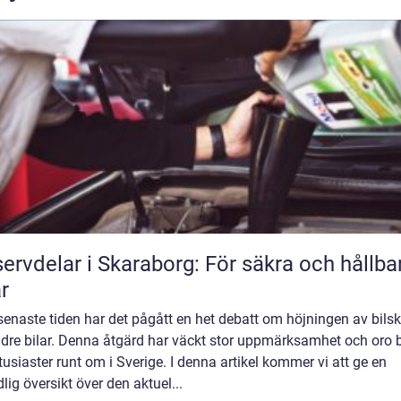
ervdelar i Skaraborg: För säkra och hållba
ar
enaste tiden har det pågått en het debatt om höjningen av bils
ldre bilar. Denna åtgärd har väckt stor uppmärksamhet och oro 
tusiaster runt om i Sverige. I denna artikel kommer vi att ge en
lig översikt över den aktuel...