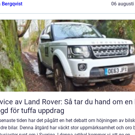
 Bergqvist
06 augusti
vice av Land Rover: Så tar du hand om en 
gd för tuffa uppdrag
enaste tiden har det pågått en het debatt om höjningen av bils
ldre bilar. Denna åtgärd har väckt stor uppmärksamhet och oro 
tusiaster runt om i Sverige. I denna artikel kommer vi att ge en