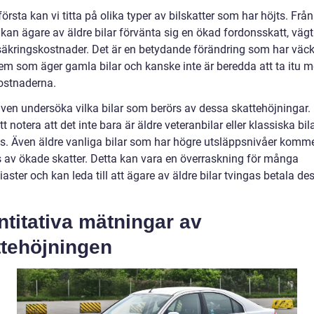
första kan vi titta på olika typer av bilskatter som har höjts. Frå
kan ägare av äldre bilar förvänta sig en ökad fordonsskatt, vägt
säkringskostnader. Det är en betydande förändring som har väck
em som äger gamla bilar och kanske inte är beredda att ta itu 
ostnaderna.
även undersöka vilka bilar som berörs av dessa skattehöjningar. 
att notera att det inte bara är äldre veteranbilar eller klassiska bi
s. Även äldre vanliga bilar som har högre utsläppsnivåer komme
 av ökade skatter. Detta kan vara en överraskning för många
iaster och kan leda till att ägare av äldre bilar tvingas betala de
titativa mätningar av
ttehöjningen