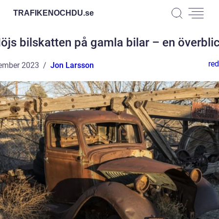
TRAFIKENOCHDU.
se
öjs bilskatten på gamla bilar – en överbli
red
ember 2023
Jon Larsson