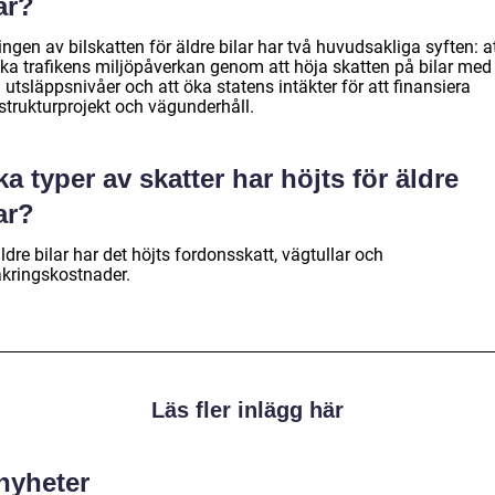
ar?
ngen av bilskatten för äldre bilar har två huvudsakliga syften: a
ka trafikens miljöpåverkan genom att höja skatten på bilar med
utsläppsnivåer och att öka statens intäkter för att finansiera
strukturprojekt och vägunderhåll.
ka typer av skatter har höjts för äldre
ar?
ldre bilar har det höjts fordonsskatt, vägtullar och
äkringskostnader.
Läs fler inlägg här
 nyheter